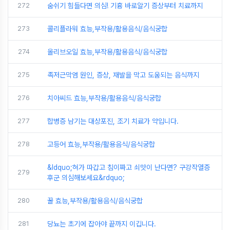
272
숨쉬기 힘들다면 의심! 기흉 바로알기 증상부터 치료까지
273
콜리플라워 효능,부작용/활용음식/음식궁합
274
올리브오일 효능,부작용/활용음식/음식궁합
275
족저근막염 원인, 증상, 재발을 막고 도움되는 음식까지
276
치아씨드 효능,부작용/활용음식/음식궁합
277
합병증 남기는 대상포진, 조기 치료가 약입니다.
278
고등어 효능,부작용/활용음식/음식궁합
&ldquo;혀가 따갑고 침이짜고 쇠맛이 난다면? 구강작열증
279
후군 의심해보세요&rdquo;
280
꿀 효능,부작용/활용음식/음식궁합
281
당뇨는 초기에 잡아야 끝까지 이깁니다.