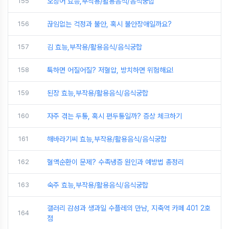
155
오징어 효능,부작용/활용음식/음식궁합
156
끊임없는 걱정과 불안, 혹시 불안장애일까요?
157
김 효능,부작용/활용음식/음식궁합
158
툭하면 어질어질? 저혈압, 방치하면 위험해요!
159
된장 효능,부작용/활용음식/음식궁합
160
자주 겪는 두통, 혹시 편두통일까? 증상 체크하기
161
해바라기씨 효능,부작용/활용음식/음식궁합
162
혈액순환이 문제? 수족냉증 원인과 예방법 총정리
163
숙주 효능,부작용/활용음식/음식궁합
갤러리 감성과 생과일 수플레의 만남, 지축역 카페 401 2호
164
점