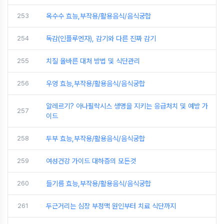
253
옥수수 효능,부작용/활용음식/음식궁합
254
독감(인플루엔자), 감기와 다른 진짜 감기
255
치질 올바른 대처 방법 및 식단관리
256
우엉 효능,부작용/활용음식/음식궁합
알레르기? 아나필락시스 생명을 지키는 응급처치 및 예방 가
257
이드
258
두부 효능,부작용/활용음식/음식궁합
259
여성건강 가이드 대하증의 모든것
260
들기름 효능,부작용/활용음식/음식궁합
261
두근거리는 심장 부정맥 원인부터 치료 식단까지