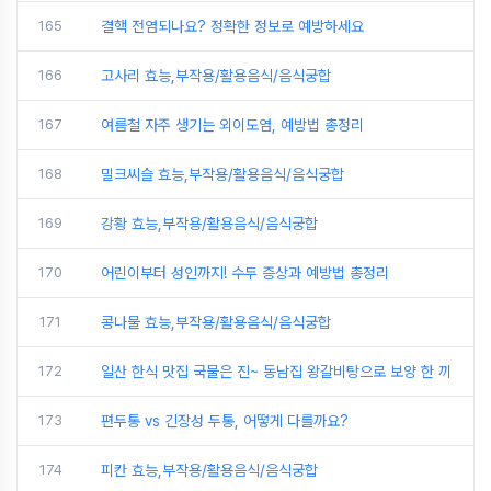
165
결핵 전염되나요? 정확한 정보로 예방하세요
166
고사리 효능,부작용/활용음식/음식궁합
167
여름철 자주 생기는 외이도염, 예방법 총정리
168
밀크씨슬 효능,부작용/활용음식/음식궁합
169
강황 효능,부작용/활용음식/음식궁합
170
어린이부터 성인까지! 수두 증상과 예방법 총정리
171
콩나물 효능,부작용/활용음식/음식궁합
172
일산 한식 맛집 국물은 진~ 동남집 왕갈비탕으로 보양 한 끼
173
편두통 vs 긴장성 두통, 어떻게 다를까요?
174
피칸 효능,부작용/활용음식/음식궁합