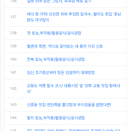
136
질병 뒤에 남는 그림자, 후유증 바로 알기
바다 향 가득! 싱싱한 회와 푸짐한 칼국수, 월미도 횟집 '호남
137
완도 마구잡이
138
잣 효능,부작용/활용음식/음식궁합
139
혈변과 흑변, 색으로 알아보는 내 몸의 이상 신호
140
전복 효능,부작용/활용음식/음식궁합
141
임신 초기증상부터 힘든 입덧까지 대체방법
교동도 여행 필수 코스! 대룡시장 옆 '강화 교동 맛집 황제샤
142
브'
143
신중동 맛집 연안족발 쫄깃함과 부드럼움을 원한다면!
144
멸치 효능,부작용/활용음식/음식궁합
145