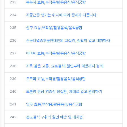
233
복분자 효능,부작용/활용음식/음식궁합
234
자궁근종 생기는 위치에 따라 증세가 다릅니다.
235
살구 효능,부작용/활용음식/음식궁합
236
손목터널증후군현대인의 고질병, 정확히 알고 대처하자
237
아마씨 효능,부작용/활용음식/음식궁합
238
지옥 같은 고통, 요로결석! 원인부터 예방까지 정리
239
오크라 효능,부작용/활용음식/음식궁합
240
크론병 만성 염증성 장질환, 제대로 알고 관리하기
241
열무 효능,부작용/활용음식/음식궁합
242
편도결석 구취의 원인 예방 및 대처법