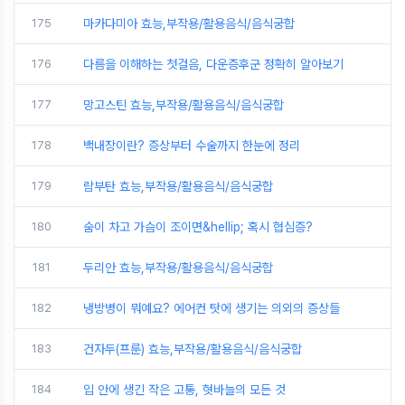
175
마카다미아 효능,부작용/활용음식/음식궁합
176
다름을 이해하는 첫걸음, 다운증후군 정확히 알아보기
177
망고스틴 효능,부작용/활용음식/음식궁합
178
백내장이란? 증상부터 수술까지 한눈에 정리
179
람부탄 효능,부작용/활용음식/음식궁합
180
숨이 차고 가슴이 조이면&hellip; 혹시 협심증?
181
두리안 효능,부작용/활용음식/음식궁합
182
냉방병이 뭐예요? 에어컨 탓에 생기는 의외의 증상들
183
건자두(프룬) 효능,부작용/활용음식/음식궁합
184
입 안에 생긴 작은 고통, 혓바늘의 모든 것