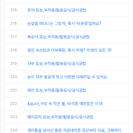
215
장어 효능,부작용/활용음식/음식궁합
216
눈앞을 떠다니는 그림자, 혹시 '비문증'일까요?
217
복숭아 효능,부작용/활용음식/음식궁합
218
잦은 속쓰림과 더부룩함, 혹시 위염? 위염의 모든 것!
219
자두 효능,부작용/활용음식/음식궁합
220
눈이 자꾸 벌겋게 붓고 아프면 다래끼일 수 있어요.
221
체리 효능,부작용/활용음식/음식궁합
222
&quot;구강 속 작은 돌, 타석증 예방법은 이것!
223
돼지감자 효능,부작용/활용음식/음식궁합
224
생리통을 넘어선 통증 자궁내막증 증상부터 치료, 극복까지