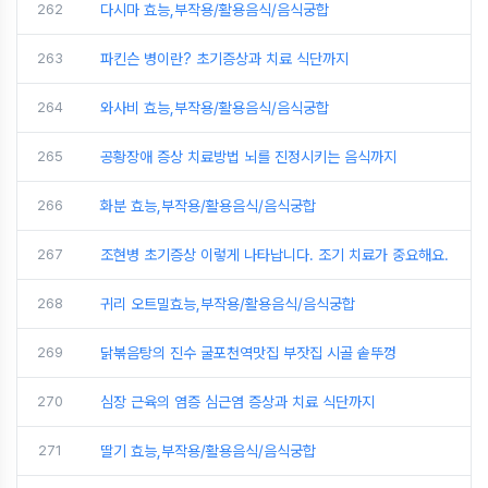
262
다시마 효능,부작용/활용음식/음식궁합
263
파킨슨 병이란? 초기증상과 치료 식단까지
264
와사비 효능,부작용/활용음식/음식궁합
265
공황장애 증상 치료방법 뇌를 진정시키는 음식까지
266
화분 효능,부작용/활용음식/음식궁합
267
조현병 초기증상 이렇게 나타납니다. 조기 치료가 중요해요.
268
귀리 오트밀효능,부작용/활용음식/음식궁합
269
닭볶음탕의 진수 굴포천역맛집 부잣집 시골 솥뚜껑
270
심장 근육의 염증 심근염 증상과 치료 식단까지
271
딸기 효능,부작용/활용음식/음식궁합