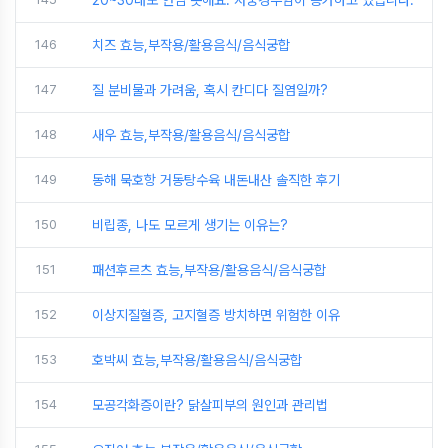
20~30대도 안심 못해요. 자궁경부암이 증가하고 있습니다.
146
치즈 효능,부작용/활용음식/음식궁합
147
질 분비물과 가려움, 혹시 칸디다 질염일까?
148
새우 효능,부작용/활용음식/음식궁합
149
동해 묵호항 거동탕수육 내돈내산 솔직한 후기
150
비립종, 나도 모르게 생기는 이유는?
151
패션후르츠 효능,부작용/활용음식/음식궁합
152
이상지질혈증, 고지혈증 방치하면 위험한 이유
153
호박씨 효능,부작용/활용음식/음식궁합
154
모공각화증이란? 닭살피부의 원인과 관리법