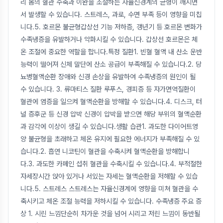
리 몸의 혈관 수축과 이완을 조절하는 자율신경계의 균형이 깨지면
서 발생할 수 있습니다. 스트레스, 과로, 수면 부족 등이 영향을 미칩
니다.5. 호르몬 불균형갑상선 기능 저하증, 갱년기 등 호르몬 변화가
수족냉증을 유발하거나 악화시킬 수 있습니다. 갑상선 호르몬은 체
온 조절에 중요한 역할을 합니다.특정 질환1. 빈혈 혈액 내 산소 운반
능력이 떨어져 신체 말단에 산소 공급이 부족해질 수 있습니다.2. 당
뇨병혈액순환 장애와 신경 손상을 유발하여 수족냉증의 원인이 될
수 있습니다. 3. 류마티스 질환 루푸스, 경피증 등 자가면역질환이
혈관에 염증을 일으켜 혈액순환을 방해할 수 있습니다.4. 디스크, 터
널 증후군 등 신경 압박 신경이 압박을 받으면 해당 부위의 혈액순환
과 감각에 이상이 생길 수 있습니다.생활 습관1. 과도한 다이어트영
양 불균형을 초래하고 체온 유지에 필요한 에너지가 부족해질 수 있
습니다.2. 흡연 니코틴이 혈관을 수축시켜 혈액순환을 방해합니
다.3. 과도한 카페인 섭취 혈관을 수축시킬 수 있습니다.4. 부적절한
자세장시간 앉아 있거나 서있는 자세는 혈액순환을 저해할 수 있습
니다.5. 스트레스 스트레스는 자율신경계에 영향을 미쳐 혈관을 수
축시키고 체온 조절 능력을 저하시킬 수 있습니다. 수족냉증 주요 증
상 1. 시린 느낌단순히 차가운 것을 넘어 시리고 저린 느낌이 동반될