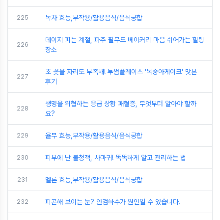
225
녹차 효능,부작용/활용음식/음식궁합
데이지 피는 계절, 파주 필무드 베이커리 마음 쉬어가는 힐링
226
장소
초 꽂을 자리도 부족해! 투썸플레이스 '복숭아케이크' 맛본
227
후기
생명을 위협하는 응급 상황 패혈증, 무엇부터 알아야 할까
228
요?
229
율무 효능,부작용/활용음식/음식궁합
230
피부에 난 불청객, 사마귀! 똑똑하게 알고 관리하는 법
231
멜론 효능,부작용/활용음식/음식궁합
232
피곤해 보이는 눈? 안검하수가 원인일 수 있습니다.