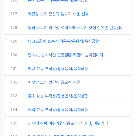
126
문어 효능,부작용/활용음식/음식궁합
127
췌장암 초기 증상과 놓치기 쉬운 신호
128
청담 소고기 압구정 로데오역 소고기 맛집 한우촌 안동갈비
129
다크초콜렛 효능,부작용/활용음식/음식궁합
130
단백뇨, 방치하면 신장질환 위험이 높아집니다
131
땅콩 효능,부작용/활용음식/음식궁합
132
피부암 조기 발견이 중요한 이유
133
홍초 효능,부작용/활용음식/음식궁합
134
노각 효능,부작용/활용음식/음식궁합
135
카페에 진짜 바위가? 영종도 이색 카페, 바위커피