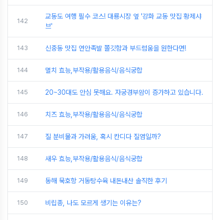
교동도 여행 필수 코스! 대룡시장 옆 '강화 교동 맛집 황제샤
142
브'
143
신중동 맛집 연안족발 쫄깃함과 부드럼움을 원한다면!
144
멸치 효능,부작용/활용음식/음식궁합
145
20~30대도 안심 못해요. 자궁경부암이 증가하고 있습니다.
146
치즈 효능,부작용/활용음식/음식궁합
147
질 분비물과 가려움, 혹시 칸디다 질염일까?
148
새우 효능,부작용/활용음식/음식궁합
149
동해 묵호항 거동탕수육 내돈내산 솔직한 후기
150
비립종, 나도 모르게 생기는 이유는?