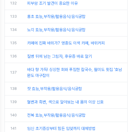
132
피부암 조기 발견이 중요한 이유
133
홍초 효능,부작용/활용음식/음식궁합
134
노각 효능,부작용/활용음식/음식궁합
135
카페에 진짜 바위가? 영종도 이색 카페, 바위커피
136
질병 뒤에 남는 그림자, 후유증 바로 알기
바다 향 가득! 싱싱한 회와 푸짐한 칼국수, 월미도 횟집 '호남
137
완도 마구잡이
138
잣 효능,부작용/활용음식/음식궁합
139
혈변과 흑변, 색으로 알아보는 내 몸의 이상 신호
140
전복 효능,부작용/활용음식/음식궁합
141
임신 초기증상부터 힘든 입덧까지 대체방법