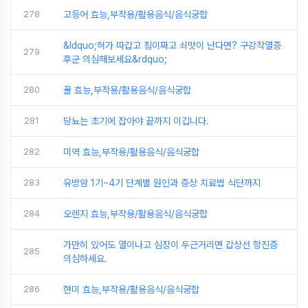
278
고등어 효능,부작용/활용음식/음식궁합
&ldquo;혀가 따갑고 침이짜고 쇠맛이 난다면? 구강작열증
279
후군 의심해보세요&rdquo;
280
꿀 효능,부작용/활용음식/음식궁합
281
당뇨는 초기에 잡아야 끝까지 이깁니다.
282
미역 효능,부작용/활용음식/음식궁합
283
유방암 1기~4기 단계별 원인과 증상 치료법 식단까지
284
오렌지 효능,부작용/활용음식/음식궁합
가만히 있어도 열이나고 심장이 두근거리면 갑상선 항진증
285
의심하세요.
286
현미 효능,부작용/활용음식/음식궁합