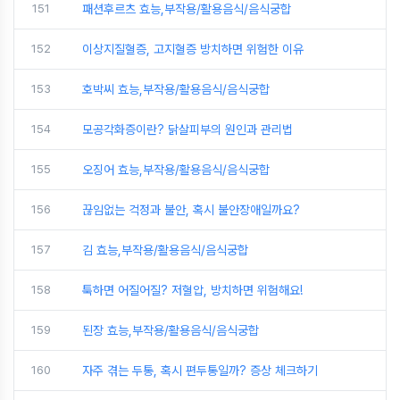
151
패션후르츠 효능,부작용/활용음식/음식궁합
152
이상지질혈증, 고지혈증 방치하면 위험한 이유
153
호박씨 효능,부작용/활용음식/음식궁합
154
모공각화증이란? 닭살피부의 원인과 관리법
155
오징어 효능,부작용/활용음식/음식궁합
156
끊임없는 걱정과 불안, 혹시 불안장애일까요?
157
김 효능,부작용/활용음식/음식궁합
158
툭하면 어질어질? 저혈압, 방치하면 위험해요!
159
된장 효능,부작용/활용음식/음식궁합
160
자주 겪는 두통, 혹시 편두통일까? 증상 체크하기