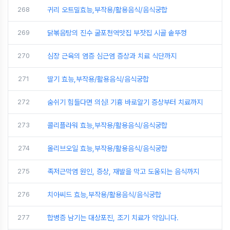
268
귀리 오트밀효능,부작용/활용음식/음식궁합
269
닭볶음탕의 진수 굴포천역맛집 부잣집 시골 솥뚜껑
270
심장 근육의 염증 심근염 증상과 치료 식단까지
271
딸기 효능,부작용/활용음식/음식궁합
272
숨쉬기 힘들다면 의심! 기흉 바로알기 증상부터 치료까지
273
콜리플라워 효능,부작용/활용음식/음식궁합
274
올리브오일 효능,부작용/활용음식/음식궁합
275
족저근막염 원인, 증상, 재발을 막고 도움되는 음식까지
276
치아씨드 효능,부작용/활용음식/음식궁합
277
합병증 남기는 대상포진, 조기 치료가 약입니다.