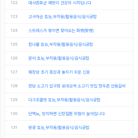
122
대사증후군 예방이 건강의 시작입니다
123
고구마순 효능,부작용/활용음식/음식궁합
124
스트레스가 쌓이면 찾아오는 화병(홧병)
125
참나물 효능,부작용/활용음식/음식궁합
126
문어 효능,부작용/활용음식/음식궁합
127
췌장암 초기 증상과 놓치기 쉬운 신호
128
청담 소고기 압구정 로데오역 소고기 맛집 한우촌 안동갈비
129
다크초콜렛 효능,부작용/활용음식/음식궁합
130
단백뇨, 방치하면 신장질환 위험이 높아집니다
131
땅콩 효능,부작용/활용음식/음식궁합