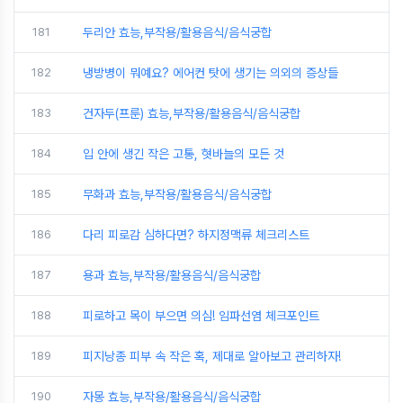
181
두리안 효능,부작용/활용음식/음식궁합
182
냉방병이 뭐예요? 에어컨 탓에 생기는 의외의 증상들
183
건자두(프룬) 효능,부작용/활용음식/음식궁합
184
입 안에 생긴 작은 고통, 혓바늘의 모든 것
185
무화과 효능,부작용/활용음식/음식궁합
186
다리 피로감 심하다면? 하지정맥류 체크리스트
187
용과 효능,부작용/활용음식/음식궁합
188
피로하고 목이 부으면 의심! 임파선염 체크포인트
189
피지낭종 피부 속 작은 혹, 제대로 알아보고 관리하자!
190
자몽 효능,부작용/활용음식/음식궁합