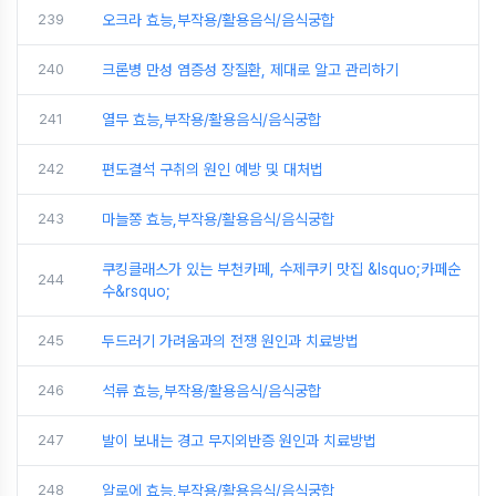
239
오크라 효능,부작용/활용음식/음식궁합
240
크론병 만성 염증성 장질환, 제대로 알고 관리하기
241
열무 효능,부작용/활용음식/음식궁합
242
편도결석 구취의 원인 예방 및 대처법
243
마늘쫑 효능,부작용/활용음식/음식궁합
쿠킹클래스가 있는 부천카페, 수제쿠키 맛집 &lsquo;카페순
244
수&rsquo;
245
두드러기 가려움과의 전쟁 원인과 치료방법
246
석류 효능,부작용/활용음식/음식궁합
247
발이 보내는 경고 무지외반증 원인과 치료방법
248
알로에 효능,부작용/활용음식/음식궁합