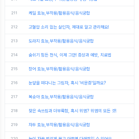
211
케일 효능,부작용/활용음식/음식궁합
212
고혈압 소리 없는 살인자, 제대로 알고 관리해요!
213
도라지 효능,부작용/활용음식/음식궁합
214
숨쉬기 힘든 천식, 이제 그만! 증상과 예방, 치료법
215
장어 효능,부작용/활용음식/음식궁합
216
눈앞을 떠다니는 그림자, 혹시 '비문증'일까요?
217
복숭아 효능,부작용/활용음식/음식궁합
218
잦은 속쓰림과 더부룩함, 혹시 위염? 위염의 모든 것!
219
자두 효능,부작용/활용음식/음식궁합
220
눈이 자꾸 벌겋게 붓고 아프면 다래끼일 수 있어요.