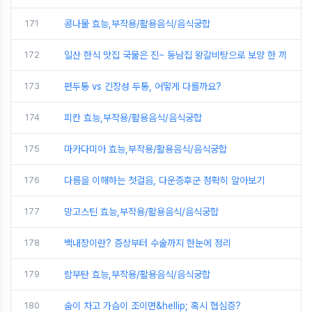
171
콩나물 효능,부작용/활용음식/음식궁합
172
일산 한식 맛집 국물은 진~ 동남집 왕갈비탕으로 보양 한 끼
173
편두통 vs 긴장성 두통, 어떻게 다를까요?
174
피칸 효능,부작용/활용음식/음식궁합
175
마카다미아 효능,부작용/활용음식/음식궁합
176
다름을 이해하는 첫걸음, 다운증후군 정확히 알아보기
177
망고스틴 효능,부작용/활용음식/음식궁합
178
백내장이란? 증상부터 수술까지 한눈에 정리
179
람부탄 효능,부작용/활용음식/음식궁합
180
숨이 차고 가슴이 조이면&hellip; 혹시 협심증?