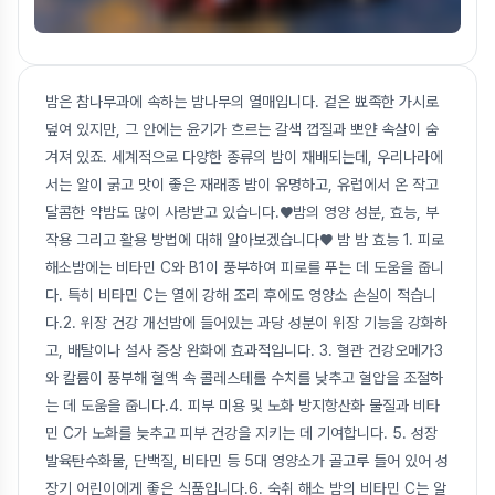
밤은 참나무과에 속하는 밤나무의 열매입니다. 겉은 뾰족한 가시로
덮여 있지만, 그 안에는 윤기가 흐르는 갈색 껍질과 뽀얀 속살이 숨
겨져 있죠. 세계적으로 다양한 종류의 밤이 재배되는데, 우리나라에
서는 알이 굵고 맛이 좋은 재래종 밤이 유명하고, 유럽에서 온 작고
달콤한 약밤도 많이 사랑받고 있습니다.♥밤의 영양 성분, 효능, 부
작용 그리고 활용 방법에 대해 알아보겠습니다♥ 밤 밤 효능 1. 피로
해소밤에는 비타민 C와 B1이 풍부하여 피로를 푸는 데 도움을 줍니
다. 특히 비타민 C는 열에 강해 조리 후에도 영양소 손실이 적습니
다.2. 위장 건강 개선밤에 들어있는 과당 성분이 위장 기능을 강화하
고, 배탈이나 설사 증상 완화에 효과적입니다. 3. 혈관 건강오메가3
와 칼륨이 풍부해 혈액 속 콜레스테롤 수치를 낮추고 혈압을 조절하
는 데 도움을 줍니다.4. 피부 미용 및 노화 방지항산화 물질과 비타
민 C가 노화를 늦추고 피부 건강을 지키는 데 기여합니다. 5. 성장
발육탄수화물, 단백질, 비타민 등 5대 영양소가 골고루 들어 있어 성
장기 어린이에게 좋은 식품입니다.6. 숙취 해소 밤의 비타민 C는 알