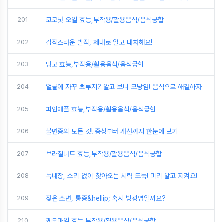
201
코코넛 오일 효능,부작용/활용음식/음식궁합
202
갑작스러운 발작, 제대로 알고 대처해요!
203
망고 효능,부작용/활용음식/음식궁합
204
얼굴에 자꾸 뾰루지? 알고 보니 모낭염! 음식으로 해결하자
205
파인애플 효능,부작용/활용음식/음식궁합
206
불면증의 모든 것! 증상부터 개선까지 한눈에 보기
207
브라질너트 효능,부작용/활용음식/음식궁합
208
녹내장, 소리 없이 찾아오는 시력 도둑! 미리 알고 지켜요!
209
잦은 소변, 통증&hellip; 혹시 방광염일까요?
210
케모마일 효능,부작용/활용음식/음식궁합