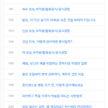
191
녹두 효능,부작용/활용음식/음식궁합
192
탈모, 더 이상 숨기지 마세요! 모든 것을 파헤쳐 드립니다.
193
인삼 효능,부작용/활용음식/음식궁합
194
건선 피부, 어떻게 관리하면 좋아질까?
195
마 효능,부작용/활용음식/음식궁합
196
폐렴, 당신의 폐를 위협하는 흔하지만 위험한 질병
197
혈당 조절부터 면역 강화까지, 계피의 건강 비밀
198
중이염으로 병원 가기 전, 이렇게 관리해보세요
199
러브버그 짝을 이루어 하늘을 떠도는 사랑벌레
200
덜덜 떨리는 오한, 왜 생길까요? 원인부터 관리법까지