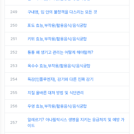
249
구내염, 입 안의 불청객을 다스리는 모든 것
250
포도 효능,부작용/활용음식/음식궁합
251
키위 효능,부작용/활용음식/음식궁합
252
통풍 왜 생기고 관리는 어떻게 해야할까?
253
옥수수 효능,부작용/활용음식/음식궁합
254
독감(인플루엔자), 감기와 다른 진짜 감기
255
치질 올바른 대처 방법 및 식단관리
256
우엉 효능,부작용/활용음식/음식궁합
알레르기? 아나필락시스 생명을 지키는 응급처치 및 예방 가
257
이드