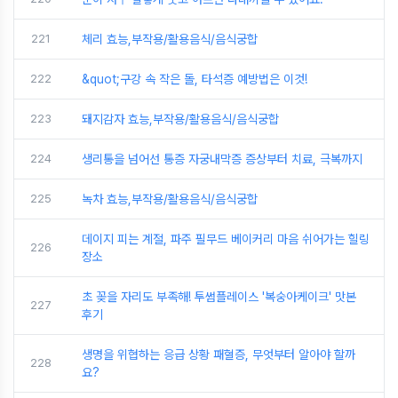
221
체리 효능,부작용/활용음식/음식궁합
222
&quot;구강 속 작은 돌, 타석증 예방법은 이것!
223
돼지감자 효능,부작용/활용음식/음식궁합
224
생리통을 넘어선 통증 자궁내막증 증상부터 치료, 극복까지
225
녹차 효능,부작용/활용음식/음식궁합
데이지 피는 계절, 파주 필무드 베이커리 마음 쉬어가는 힐링
226
장소
초 꽂을 자리도 부족해! 투썸플레이스 '복숭아케이크' 맛본
227
후기
생명을 위협하는 응급 상황 패혈증, 무엇부터 알아야 할까
228
요?