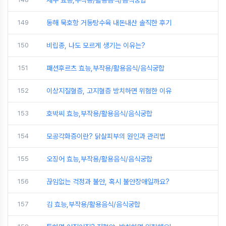
새우 효능,부작용/활용음식/음식궁합
149
동해 묵호항 거동탕수육 내돈내산 솔직한 후기
150
비립종, 나도 모르게 생기는 이유는?
151
패션후르츠 효능,부작용/활용음식/음식궁합
152
이상지질혈증, 고지혈증 방치하면 위험한 이유
153
호박씨 효능,부작용/활용음식/음식궁합
154
모공각화증이란? 닭살피부의 원인과 관리법
155
오징어 효능,부작용/활용음식/음식궁합
156
끊임없는 걱정과 불안, 혹시 불안장애일까요?
157
김 효능,부작용/활용음식/음식궁합