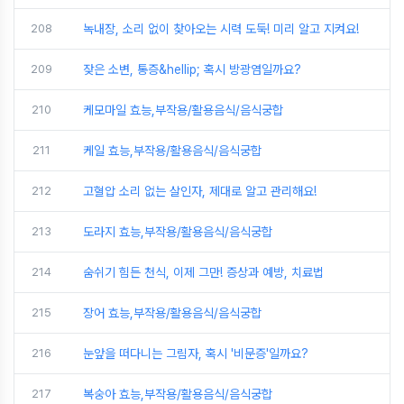
208
녹내장, 소리 없이 찾아오는 시력 도둑! 미리 알고 지켜요!
209
잦은 소변, 통증&hellip; 혹시 방광염일까요?
210
케모마일 효능,부작용/활용음식/음식궁합
211
케일 효능,부작용/활용음식/음식궁합
212
고혈압 소리 없는 살인자, 제대로 알고 관리해요!
213
도라지 효능,부작용/활용음식/음식궁합
214
숨쉬기 힘든 천식, 이제 그만! 증상과 예방, 치료법
215
장어 효능,부작용/활용음식/음식궁합
216
눈앞을 떠다니는 그림자, 혹시 '비문증'일까요?
217
복숭아 효능,부작용/활용음식/음식궁합