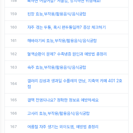
158
툭하면 어질어질? 저혈압, 방치하면 위험해요!
159
된장 효능,부작용/활용음식/음식궁합
160
자주 겪는 두통, 혹시 편두통일까? 증상 체크하기
161
해바라기씨 효능,부작용/활용음식/음식궁합
162
혈액순환이 문제? 수족냉증 원인과 예방법 총정리
163
숙주 효능,부작용/활용음식/음식궁합
갤러리 감성과 생과일 수플레의 만남, 지축역 카페 401 2호
164
점
165
결핵 전염되나요? 정확한 정보로 예방하세요
166
고사리 효능,부작용/활용음식/음식궁합
167
여름철 자주 생기는 외이도염, 예방법 총정리