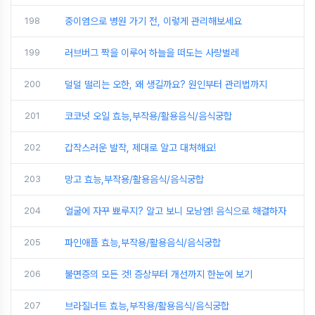
198
중이염으로 병원 가기 전, 이렇게 관리해보세요
199
러브버그 짝을 이루어 하늘을 떠도는 사랑벌레
200
덜덜 떨리는 오한, 왜 생길까요? 원인부터 관리법까지
201
코코넛 오일 효능,부작용/활용음식/음식궁합
202
갑작스러운 발작, 제대로 알고 대처해요!
203
망고 효능,부작용/활용음식/음식궁합
204
얼굴에 자꾸 뾰루지? 알고 보니 모낭염! 음식으로 해결하자
205
파인애플 효능,부작용/활용음식/음식궁합
206
불면증의 모든 것! 증상부터 개선까지 한눈에 보기
207
브라질너트 효능,부작용/활용음식/음식궁합