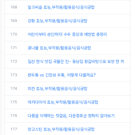
168
밀크씨슬 효능,부작용/활용음식/음식궁합
169
강황 효능,부작용/활용음식/음식궁합
170
어린이부터 성인까지! 수두 증상과 예방법 총정리
171
콩나물 효능,부작용/활용음식/음식궁합
172
일산 한식 맛집 국물은 진~ 동남집 왕갈비탕으로 보양 한 끼
173
편두통 vs 긴장성 두통, 어떻게 다를까요?
174
피칸 효능,부작용/활용음식/음식궁합
175
마카다미아 효능,부작용/활용음식/음식궁합
176
다름을 이해하는 첫걸음, 다운증후군 정확히 알아보기
177
망고스틴 효능,부작용/활용음식/음식궁합