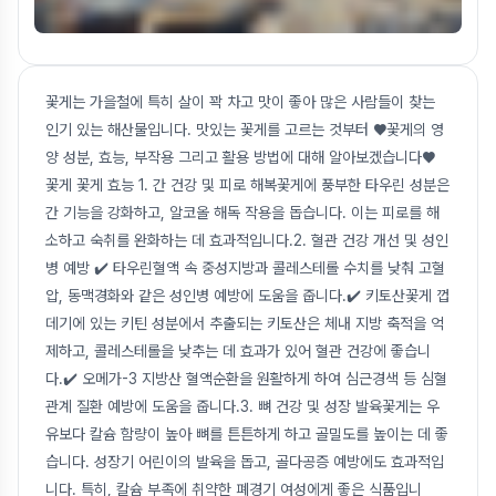
꽃게는 가을철에 특히 살이 꽉 차고 맛이 좋아 많은 사람들이 찾는
인기 있는 해산물입니다. 맛있는 꽃게를 고르는 것부터 ♥꽃게의 영
양 성분, 효능, 부작용 그리고 활용 방법에 대해 알아보겠습니다♥
꽃게 꽃게 효능 1. 간 건강 및 피로 해복꽃게에 풍부한 타우린 성분은
간 기능을 강화하고, 알코올 해독 작용을 돕습니다. 이는 피로를 해
소하고 숙취를 완화하는 데 효과적입니다.2. 혈관 건강 개선 및 성인
병 예방 ✔️ 타우린혈액 속 중성지방과 콜레스테롤 수치를 낮춰 고혈
압, 동맥경화와 같은 성인병 예방에 도움을 줍니다.✔️ 키토산꽃게 껍
데기에 있는 키틴 성분에서 추출되는 키토산은 체내 지방 축적을 억
제하고, 콜레스테롤을 낮추는 데 효과가 있어 혈관 건강에 좋습니
다.✔️ 오메가-3 지방산 혈액순환을 원활하게 하여 심근경색 등 심혈
관계 질환 예방에 도움을 줍니다.3. 뼈 건강 및 성장 발육꽃게는 우
유보다 칼슘 함량이 높아 뼈를 튼튼하게 하고 골밀도를 높이는 데 좋
습니다. 성장기 어린이의 발육을 돕고, 골다공증 예방에도 효과적입
니다. 특히, 칼슘 부족에 취약한 폐경기 여성에게 좋은 식품입니