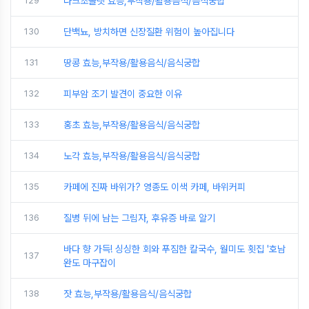
129
다크초콜렛 효능,부작용/활용음식/음식궁합
130
단백뇨, 방치하면 신장질환 위험이 높아집니다
131
땅콩 효능,부작용/활용음식/음식궁합
132
피부암 조기 발견이 중요한 이유
133
홍초 효능,부작용/활용음식/음식궁합
134
노각 효능,부작용/활용음식/음식궁합
135
카페에 진짜 바위가? 영종도 이색 카페, 바위커피
136
질병 뒤에 남는 그림자, 후유증 바로 알기
바다 향 가득! 싱싱한 회와 푸짐한 칼국수, 월미도 횟집 '호남
137
완도 마구잡이
138
잣 효능,부작용/활용음식/음식궁합