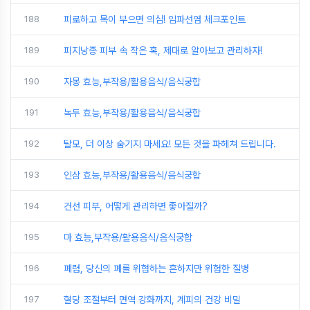
188
피로하고 목이 부으면 의심! 임파선염 체크포인트
189
피지낭종 피부 속 작은 혹, 제대로 알아보고 관리하자!
190
자몽 효능,부작용/활용음식/음식궁합
191
녹두 효능,부작용/활용음식/음식궁합
192
탈모, 더 이상 숨기지 마세요! 모든 것을 파헤쳐 드립니다.
193
인삼 효능,부작용/활용음식/음식궁합
194
건선 피부, 어떻게 관리하면 좋아질까?
195
마 효능,부작용/활용음식/음식궁합
196
폐렴, 당신의 폐를 위협하는 흔하지만 위험한 질병
197
혈당 조절부터 면역 강화까지, 계피의 건강 비밀