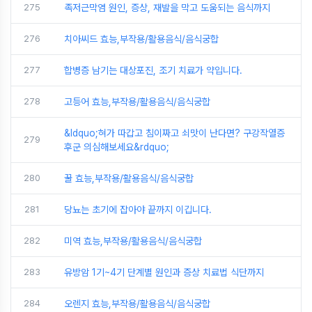
275
족저근막염 원인, 증상, 재발을 막고 도움되는 음식까지
276
치아씨드 효능,부작용/활용음식/음식궁합
277
합병증 남기는 대상포진, 조기 치료가 약입니다.
278
고등어 효능,부작용/활용음식/음식궁합
&ldquo;혀가 따갑고 침이짜고 쇠맛이 난다면? 구강작열증
279
후군 의심해보세요&rdquo;
280
꿀 효능,부작용/활용음식/음식궁합
281
당뇨는 초기에 잡아야 끝까지 이깁니다.
282
미역 효능,부작용/활용음식/음식궁합
283
유방암 1기~4기 단계별 원인과 증상 치료법 식단까지
284
오렌지 효능,부작용/활용음식/음식궁합