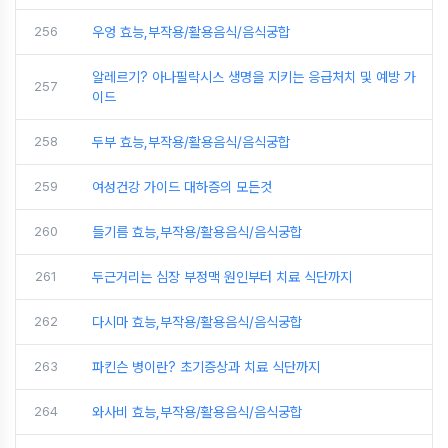
256
우엉 효능,부작용/활용음식/음식궁합
알레르기? 아나필락시스 생명을 지키는 응급처치 및 예방 가
257
이드
258
두부 효능,부작용/활용음식/음식궁합
259
여성건강 가이드 대하증의 모든것
260
들기름 효능,부작용/활용음식/음식궁합
261
두근거리는 심장 부정맥 원인부터 치료 식단까지
262
다시마 효능,부작용/활용음식/음식궁합
263
파킨슨 병이란? 초기증상과 치료 식단까지
264
와사비 효능,부작용/활용음식/음식궁합