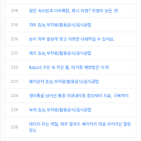
218
잦은 속쓰림과 더부룩함, 혹시 위염? 위염의 모든 것!
219
자두 효능,부작용/활용음식/음식궁합
220
눈이 자꾸 벌겋게 붓고 아프면 다래끼일 수 있어요.
221
체리 효능,부작용/활용음식/음식궁합
222
&quot;구강 속 작은 돌, 타석증 예방법은 이것!
223
돼지감자 효능,부작용/활용음식/음식궁합
224
생리통을 넘어선 통증 자궁내막증 증상부터 치료, 극복까지
225
녹차 효능,부작용/활용음식/음식궁합
데이지 피는 계절, 파주 필무드 베이커리 마음 쉬어가는 힐링
226
장소