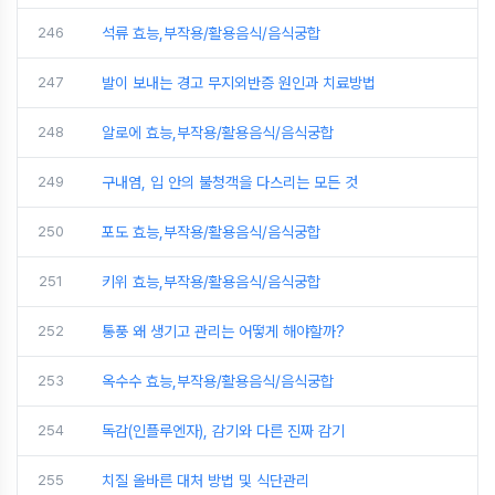
246
석류 효능,부작용/활용음식/음식궁합
247
발이 보내는 경고 무지외반증 원인과 치료방법
248
알로에 효능,부작용/활용음식/음식궁합
249
구내염, 입 안의 불청객을 다스리는 모든 것
250
포도 효능,부작용/활용음식/음식궁합
251
키위 효능,부작용/활용음식/음식궁합
252
통풍 왜 생기고 관리는 어떻게 해야할까?
253
옥수수 효능,부작용/활용음식/음식궁합
254
독감(인플루엔자), 감기와 다른 진짜 감기
255
치질 올바른 대처 방법 및 식단관리