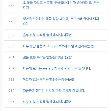
초 꽂을 자리도 부족해! 투썸플레이스 '복숭아케이크' 맛본
227
후기
생명을 위협하는 응급 상황 패혈증, 무엇부터 알아야 할까
228
요?
229
율무 효능,부작용/활용음식/음식궁합
230
피부에 난 불청객, 사마귀! 똑똑하게 알고 관리하는 법
231
멜론 효능,부작용/활용음식/음식궁합
232
피곤해 보이는 눈? 안검하수가 원인일 수 있습니다.
233
복분자 효능,부작용/활용음식/음식궁합
234
자궁근종 생기는 위치에 따라 증세가 다릅니다.
235
살구 효능,부작용/활용음식/음식궁합