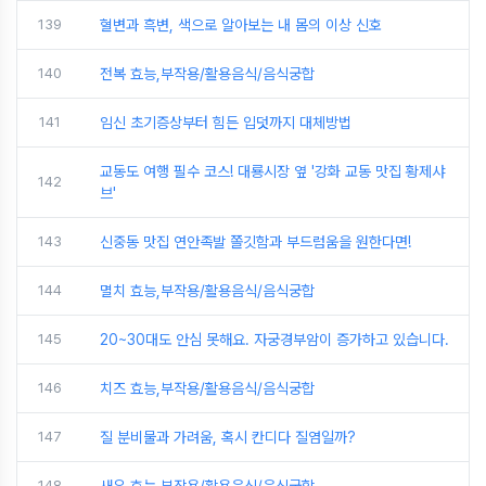
139
혈변과 흑변, 색으로 알아보는 내 몸의 이상 신호
140
전복 효능,부작용/활용음식/음식궁합
141
임신 초기증상부터 힘든 입덧까지 대체방법
교동도 여행 필수 코스! 대룡시장 옆 '강화 교동 맛집 황제샤
142
브'
143
신중동 맛집 연안족발 쫄깃함과 부드럼움을 원한다면!
144
멸치 효능,부작용/활용음식/음식궁합
145
20~30대도 안심 못해요. 자궁경부암이 증가하고 있습니다.
146
치즈 효능,부작용/활용음식/음식궁합
147
질 분비물과 가려움, 혹시 칸디다 질염일까?
148