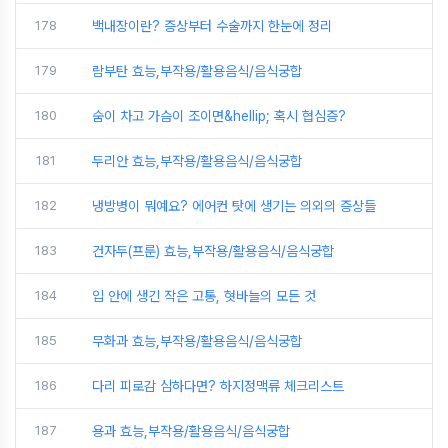
178
백내장이란? 증상부터 수술까지 한눈에 정리
179
람부탄 효능,부작용/활용음식/음식궁합
180
숨이 차고 가슴이 조이면&hellip; 혹시 협심증?
181
두리안 효능,부작용/활용음식/음식궁합
182
냉방병이 뭐예요? 에어컨 탓에 생기는 의외의 증상들
183
건자두(프룬) 효능,부작용/활용음식/음식궁합
184
입 안에 생긴 작은 고통, 혓바늘의 모든 것
185
무화과 효능,부작용/활용음식/음식궁합
186
다리 피로감 심하다면? 하지정맥류 체크리스트
187
용과 효능,부작용/활용음식/음식궁합