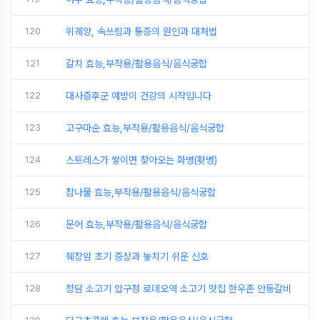
120
위궤양, 속쓰림과 통증의 원인과 대처법
121
갈치 효능,부작용/활용음식/음식궁합
122
대사증후군 예방이 건강의 시작입니다
123
고구마순 효능,부작용/활용음식/음식궁합
124
스트레스가 쌓이면 찾아오는 화병(홧병)
125
참나물 효능,부작용/활용음식/음식궁합
126
문어 효능,부작용/활용음식/음식궁합
127
췌장암 초기 증상과 놓치기 쉬운 신호
128
청담 소고기 압구정 로데오역 소고기 맛집 한우촌 안동갈비