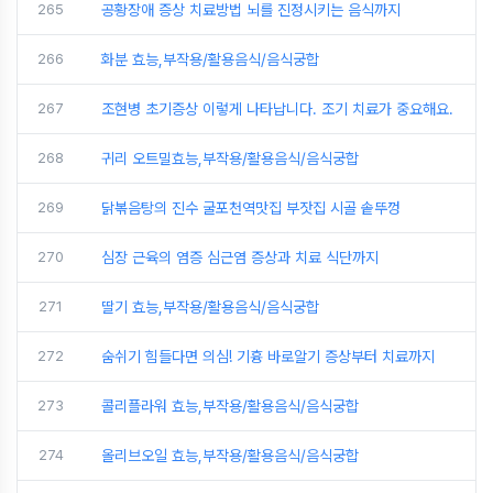
265
공황장애 증상 치료방법 뇌를 진정시키는 음식까지
266
화분 효능,부작용/활용음식/음식궁합
267
조현병 초기증상 이렇게 나타납니다. 조기 치료가 중요해요.
268
귀리 오트밀효능,부작용/활용음식/음식궁합
269
닭볶음탕의 진수 굴포천역맛집 부잣집 시골 솥뚜껑
270
심장 근육의 염증 심근염 증상과 치료 식단까지
271
딸기 효능,부작용/활용음식/음식궁합
272
숨쉬기 힘들다면 의심! 기흉 바로알기 증상부터 치료까지
273
콜리플라워 효능,부작용/활용음식/음식궁합
274
올리브오일 효능,부작용/활용음식/음식궁합