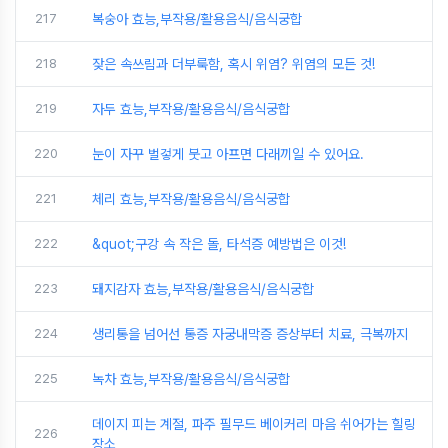
217
복숭아 효능,부작용/활용음식/음식궁합
218
잦은 속쓰림과 더부룩함, 혹시 위염? 위염의 모든 것!
219
자두 효능,부작용/활용음식/음식궁합
220
눈이 자꾸 벌겋게 붓고 아프면 다래끼일 수 있어요.
221
체리 효능,부작용/활용음식/음식궁합
222
&quot;구강 속 작은 돌, 타석증 예방법은 이것!
223
돼지감자 효능,부작용/활용음식/음식궁합
224
생리통을 넘어선 통증 자궁내막증 증상부터 치료, 극복까지
225
녹차 효능,부작용/활용음식/음식궁합
데이지 피는 계절, 파주 필무드 베이커리 마음 쉬어가는 힐링
226
장소