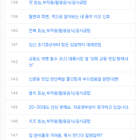
138
잣 효능,부작용/활용음식/음식궁합
139
혈변과 흑변, 색으로 알아보는 내 몸의 이상 신호
140
전복 효능,부작용/활용음식/음식궁합
141
임신 초기증상부터 힘든 입덧까지 대체방법
교동도 여행 필수 코스! 대룡시장 옆 '강화 교동 맛집 황제샤
142
브'
143
신중동 맛집 연안족발 쫄깃함과 부드럼움을 원한다면!
144
멸치 효능,부작용/활용음식/음식궁합
145
20~30대도 안심 못해요. 자궁경부암이 증가하고 있습니다.
146
치즈 효능,부작용/활용음식/음식궁합
147
질 분비물과 가려움, 혹시 칸디다 질염일까?