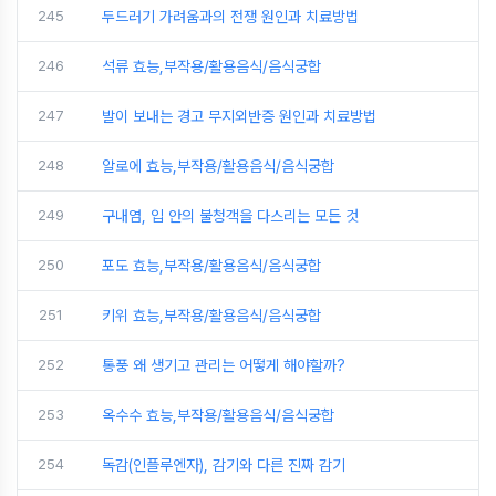
245
두드러기 가려움과의 전쟁 원인과 치료방법
246
석류 효능,부작용/활용음식/음식궁합
247
발이 보내는 경고 무지외반증 원인과 치료방법
248
알로에 효능,부작용/활용음식/음식궁합
249
구내염, 입 안의 불청객을 다스리는 모든 것
250
포도 효능,부작용/활용음식/음식궁합
251
키위 효능,부작용/활용음식/음식궁합
252
통풍 왜 생기고 관리는 어떻게 해야할까?
253
옥수수 효능,부작용/활용음식/음식궁합
254
독감(인플루엔자), 감기와 다른 진짜 감기