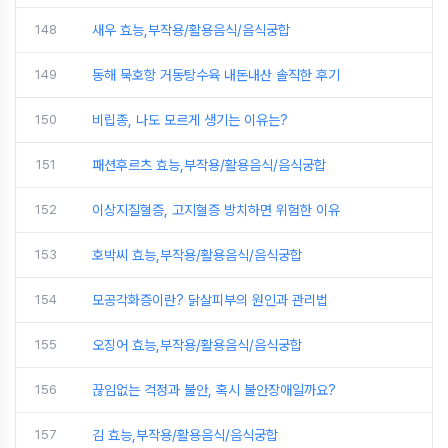
148
새우 효능,부작용/활용음식/음식궁합
149
동해 묵호항 거동탕수육 내돈내산 솔직한 후기
150
비립종, 나도 모르게 생기는 이유는?
151
패션후르츠 효능,부작용/활용음식/음식궁합
152
이상지질혈증, 고지혈증 방치하면 위험한 이유
153
호박씨 효능,부작용/활용음식/음식궁합
154
모공각화증이란? 닭살피부의 원인과 관리법
155
오징어 효능,부작용/활용음식/음식궁합
156
끊임없는 걱정과 불안, 혹시 불안장애일까요?
157
김 효능,부작용/활용음식/음식궁합