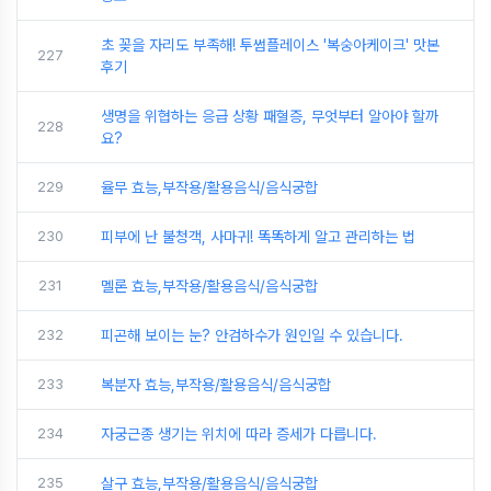
초 꽂을 자리도 부족해! 투썸플레이스 '복숭아케이크' 맛본
227
후기
생명을 위협하는 응급 상황 패혈증, 무엇부터 알아야 할까
228
요?
229
율무 효능,부작용/활용음식/음식궁합
230
피부에 난 불청객, 사마귀! 똑똑하게 알고 관리하는 법
231
멜론 효능,부작용/활용음식/음식궁합
232
피곤해 보이는 눈? 안검하수가 원인일 수 있습니다.
233
복분자 효능,부작용/활용음식/음식궁합
234
자궁근종 생기는 위치에 따라 증세가 다릅니다.
235
살구 효능,부작용/활용음식/음식궁합