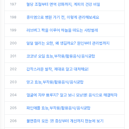
197
혈당 조절부터 면역 강화까지, 계피의 건강 비밀
198
중이염으로 병원 가기 전, 이렇게 관리해보세요
199
러브버그 짝을 이루어 하늘을 떠도는 사랑벌레
200
덜덜 떨리는 오한, 왜 생길까요? 원인부터 관리법까지
201
코코넛 오일 효능,부작용/활용음식/음식궁합
202
갑작스러운 발작, 제대로 알고 대처해요!
203
망고 효능,부작용/활용음식/음식궁합
204
얼굴에 자꾸 뾰루지? 알고 보니 모낭염! 음식으로 해결하자
205
파인애플 효능,부작용/활용음식/음식궁합
206
불면증의 모든 것! 증상부터 개선까지 한눈에 보기