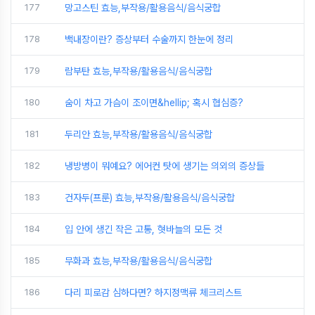
177
망고스틴 효능,부작용/활용음식/음식궁합
178
백내장이란? 증상부터 수술까지 한눈에 정리
179
람부탄 효능,부작용/활용음식/음식궁합
180
숨이 차고 가슴이 조이면&hellip; 혹시 협심증?
181
두리안 효능,부작용/활용음식/음식궁합
182
냉방병이 뭐예요? 에어컨 탓에 생기는 의외의 증상들
183
건자두(프룬) 효능,부작용/활용음식/음식궁합
184
입 안에 생긴 작은 고통, 혓바늘의 모든 것
185
무화과 효능,부작용/활용음식/음식궁합
186
다리 피로감 심하다면? 하지정맥류 체크리스트