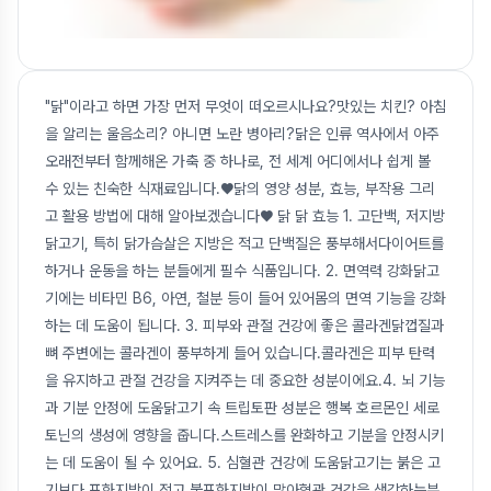
"닭"이라고 하면 가장 먼저 무엇이 떠오르시나요?맛있는 치킨? 아침
을 알리는 울음소리? 아니면 노란 병아리?닭은 인류 역사에서 아주
오래전부터 함께해온 가축 중 하나로, 전 세계 어디에서나 쉽게 볼
수 있는 친숙한 식재료입니다.♥닭의 영양 성분, 효능, 부작용 그리
고 활용 방법에 대해 알아보겠습니다♥ 닭 닭 효능 1. 고단백, 저지방
닭고기, 특히 닭가슴살은 지방은 적고 단백질은 풍부해서다이어트를
하거나 운동을 하는 분들에게 필수 식품입니다. 2. 면역력 강화닭고
기에는 비타민 B6, 아연, 철분 등이 들어 있어몸의 면역 기능을 강화
하는 데 도움이 됩니다. 3. 피부와 관절 건강에 좋은 콜라겐닭껍질과
뼈 주변에는 콜라겐이 풍부하게 들어 있습니다.콜라겐은 피부 탄력
을 유지하고 관절 건강을 지켜주는 데 중요한 성분이에요.4. 뇌 기능
과 기분 안정에 도움닭고기 속 트립토판 성분은 행복 호르몬인 세로
토닌의 생성에 영향을 줍니다.스트레스를 완화하고 기분을 안정시키
는 데 도움이 될 수 있어요. 5. 심혈관 건강에 도움닭고기는 붉은 고
기보다 포화지방이 적고 불포화지방이 많아혈관 건강을 생각하는분