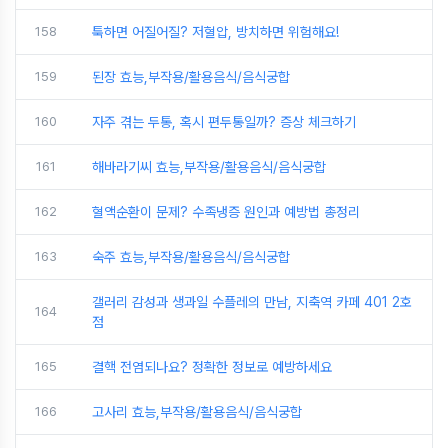
158
툭하면 어질어질? 저혈압, 방치하면 위험해요!
159
된장 효능,부작용/활용음식/음식궁합
160
자주 겪는 두통, 혹시 편두통일까? 증상 체크하기
161
해바라기씨 효능,부작용/활용음식/음식궁합
162
혈액순환이 문제? 수족냉증 원인과 예방법 총정리
163
숙주 효능,부작용/활용음식/음식궁합
갤러리 감성과 생과일 수플레의 만남, 지축역 카페 401 2호
164
점
165
결핵 전염되나요? 정확한 정보로 예방하세요
166
고사리 효능,부작용/활용음식/음식궁합