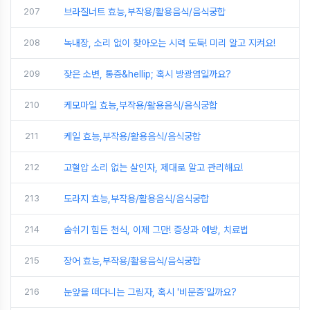
207
브라질너트 효능,부작용/활용음식/음식궁합
208
녹내장, 소리 없이 찾아오는 시력 도둑! 미리 알고 지켜요!
209
잦은 소변, 통증&hellip; 혹시 방광염일까요?
210
케모마일 효능,부작용/활용음식/음식궁합
211
케일 효능,부작용/활용음식/음식궁합
212
고혈압 소리 없는 살인자, 제대로 알고 관리해요!
213
도라지 효능,부작용/활용음식/음식궁합
214
숨쉬기 힘든 천식, 이제 그만! 증상과 예방, 치료법
215
장어 효능,부작용/활용음식/음식궁합
216
눈앞을 떠다니는 그림자, 혹시 '비문증'일까요?