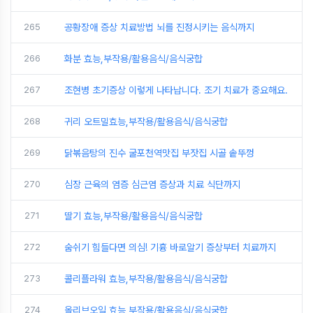
265
공황장애 증상 치료방법 뇌를 진정시키는 음식까지
266
화분 효능,부작용/활용음식/음식궁합
267
조현병 초기증상 이렇게 나타납니다. 조기 치료가 중요해요.
268
귀리 오트밀효능,부작용/활용음식/음식궁합
269
닭볶음탕의 진수 굴포천역맛집 부잣집 시골 솥뚜껑
270
심장 근육의 염증 심근염 증상과 치료 식단까지
271
딸기 효능,부작용/활용음식/음식궁합
272
숨쉬기 힘들다면 의심! 기흉 바로알기 증상부터 치료까지
273
콜리플라워 효능,부작용/활용음식/음식궁합
274
올리브오일 효능,부작용/활용음식/음식궁합