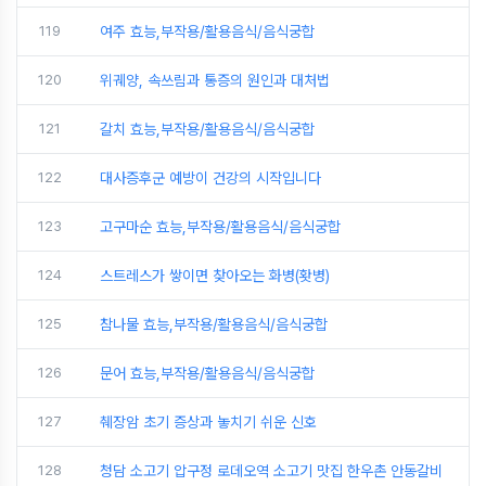
119
여주 효능,부작용/활용음식/음식궁합
120
위궤양, 속쓰림과 통증의 원인과 대처법
121
갈치 효능,부작용/활용음식/음식궁합
122
대사증후군 예방이 건강의 시작입니다
123
고구마순 효능,부작용/활용음식/음식궁합
124
스트레스가 쌓이면 찾아오는 화병(홧병)
125
참나물 효능,부작용/활용음식/음식궁합
126
문어 효능,부작용/활용음식/음식궁합
127
췌장암 초기 증상과 놓치기 쉬운 신호
128
청담 소고기 압구정 로데오역 소고기 맛집 한우촌 안동갈비