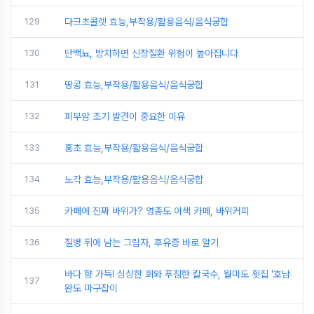
129
다크초콜렛 효능,부작용/활용음식/음식궁합
130
단백뇨, 방치하면 신장질환 위험이 높아집니다
131
땅콩 효능,부작용/활용음식/음식궁합
132
피부암 조기 발견이 중요한 이유
133
홍초 효능,부작용/활용음식/음식궁합
134
노각 효능,부작용/활용음식/음식궁합
135
카페에 진짜 바위가? 영종도 이색 카페, 바위커피
136
질병 뒤에 남는 그림자, 후유증 바로 알기
바다 향 가득! 싱싱한 회와 푸짐한 칼국수, 월미도 횟집 '호남
137
완도 마구잡이