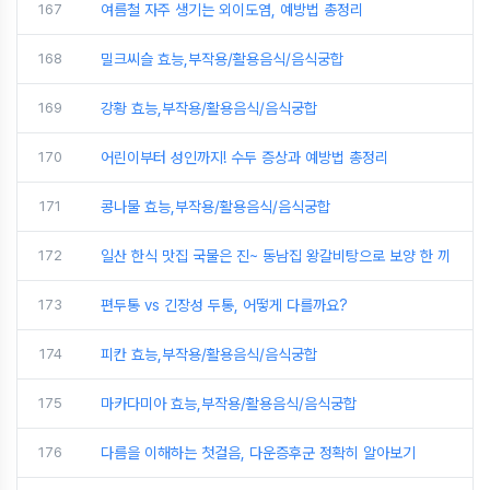
167
여름철 자주 생기는 외이도염, 예방법 총정리
168
밀크씨슬 효능,부작용/활용음식/음식궁합
169
강황 효능,부작용/활용음식/음식궁합
170
어린이부터 성인까지! 수두 증상과 예방법 총정리
171
콩나물 효능,부작용/활용음식/음식궁합
172
일산 한식 맛집 국물은 진~ 동남집 왕갈비탕으로 보양 한 끼
173
편두통 vs 긴장성 두통, 어떻게 다를까요?
174
피칸 효능,부작용/활용음식/음식궁합
175
마카다미아 효능,부작용/활용음식/음식궁합
176
다름을 이해하는 첫걸음, 다운증후군 정확히 알아보기