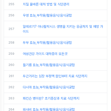
255
치질 올바른 대처 방법 및 식단관리
256
우엉 효능,부작용/활용음식/음식궁합
알레르기? 아나필락시스 생명을 지키는 응급처치 및 예방 가
257
이드
258
두부 효능,부작용/활용음식/음식궁합
259
여성건강 가이드 대하증의 모든것
260
들기름 효능,부작용/활용음식/음식궁합
261
두근거리는 심장 부정맥 원인부터 치료 식단까지
262
다시마 효능,부작용/활용음식/음식궁합
263
파킨슨 병이란? 초기증상과 치료 식단까지
264
와사비 효능,부작용/활용음식/음식궁합