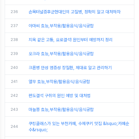
236
손목터널증후군현대인의 고질병, 정확히 알고 대처하자
237
아마씨 효능,부작용/활용음식/음식궁합
238
지옥 같은 고통, 요로결석! 원인부터 예방까지 정리
239
오크라 효능,부작용/활용음식/음식궁합
240
크론병 만성 염증성 장질환, 제대로 알고 관리하기
241
열무 효능,부작용/활용음식/음식궁합
242
편도결석 구취의 원인 예방 및 대처법
243
마늘쫑 효능,부작용/활용음식/음식궁합
쿠킹클래스가 있는 부천카페, 수제쿠키 맛집 &lsquo;카페순
244
수&rsquo;