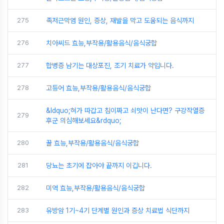
275
족저근막염 원인, 증상, 재발을 막고 도움되는 음식까지
276
치아씨드 효능,부작용/활용음식/음식궁합
277
합병증 남기는 대상포진, 조기 치료가 약입니다.
278
고등어 효능,부작용/활용음식/음식궁합
&ldquo;혀가 따갑고 침이짜고 쇠맛이 난다면? 구강작열증
279
후군 의심해보세요&rdquo;
280
꿀 효능,부작용/활용음식/음식궁합
281
당뇨는 초기에 잡아야 끝까지 이깁니다.
282
미역 효능,부작용/활용음식/음식궁합
283
유방암 1기~4기 단계별 원인과 증상 치료법 식단까지