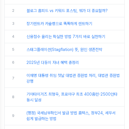
2
블로그 홈피드 vs 키워드 포스팅, 뭐가 더 중요할까?
3
장기렌트카 카슐랭으로 똑똑하게 렌트하기
4
신용점수 올리는 확실한 방법 7가지 바로 실천하기
5
스태그플레이션(Stagflation) 뜻, 원인 생존전략
6
2025년 다둥이 자녀 혜택 총정리
이재명 대통령 취임 첫날 대법관 증원법 처리, 대법관 증원법
7
강행
기아타이거즈 최형우, 프로야구 최초 400홈런-2500안타
8
동시 달성
(행정) 국세납부확인서 발급 방법 홈텍스, 정부24, 세무서
9
쉽게 발급하는 방법