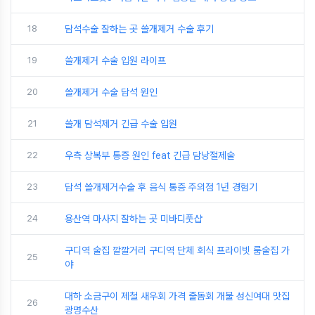
18
담석수술 잘하는 곳 쓸개제거 수술 후기
19
쓸개제거 수술 입원 라이프
20
쓸개제거 수술 담석 원인
21
쓸개 담석제거 긴급 수술 입원
22
우측 상복부 통증 원인 feat 긴급 담낭절제술
23
담석 쓸개제거수술 후 음식 통증 주의점 1년 경험기
24
용산역 마사지 잘하는 곳 미바디풋샵
구디역 술집 깔깔거리 구디역 단체 회식 프라이빗 룸술집 가
25
야
대하 소금구이 제철 새우회 가격 줄돔회 개불 성신여대 맛집
26
광명수산