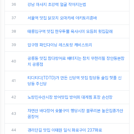
36
강남 마사지 초강력 얼굴 작아지는법
37
서울역 맛집 닭꼬치 오마카세 야키토리혼바
38
태릉입구역 맛집 한우투뿔 육사시미 모듬회 횟집갈래
39
압구정 파인다이닝 레스토랑 캐비스트리
공릉동 맛집 참다랑어로 배터지는 참치 무한리필 장안동본참
40
치 공릉점
티디티디(TDTD)가 만든 신당역 맛집 힙당동 술집 핫플 신
41
당동 주신당
42
노량진수산시장 방어맛집 방어회 대게찜 포장 손선장
자연산 바다장어 숯불구이 행당시장 블루리본 높은집종가산
43
꼼장어
44
경리단길 맛집 이태원 일식 화로구이 237화로