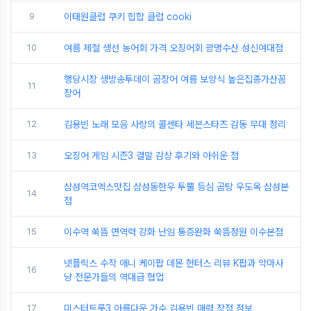
9
이태원클럽 쿠키 힙합 클럽 cooki
10
여름 제철 생선 농어회 가격 오징어회 광명수산 성신여대점
행당시장 생방송투데이 곰장어 여름 보양식 높은집종가산꼼
11
장어
12
김용빈 노래 모음 사랑의 콜센타 세븐스타즈 감동 무대 정리
13
오징어 게임 시즌3 결말 감상 후기와 아쉬운 점
삼성역코엑스맛집 삼성동한우 투뿔 등심 곰탕 우도옥 삼성본
14
점
15
이수역 쑥뜸 면역력 강화 난임 통증완화 쑥뜸정원 이수본점
넷플릭스 수작 애니 케이팝 데몬 헌터스 리뷰 K팝과 악마사
16
냥 전문가들의 역대급 협업
17
미스터트롯3 아름다운 가수 김용빈 매력 장점 정보