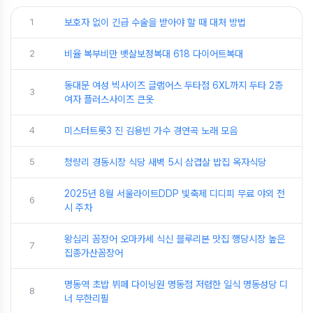
1
보호자 없이 긴급 수술을 받아야 할 때 대처 방법
2
비율 복부비만 뱃살보정복대 618 다이어트복대
동대문 여성 빅사이즈 글램어스 두타점 6XL까지 두타 2층
3
여자 플러스사이즈 큰옷
4
미스터트롯3 진 김용빈 가수 경연곡 노래 모음
5
청량리 경동시장 식당 새벽 5시 삼겹살 밥집 옥자식당
2025년 8월 서울라이트DDP 빛축제 디디피 무료 야외 전
6
시 주차
왕십리 꼼장어 오마카세 식신 블루리본 맛집 행당시장 높은
7
집종가산꼼장어
명동역 초밥 뷔페 다이닝원 명동점 저렴한 일식 명동성당 디
8
너 무한리필