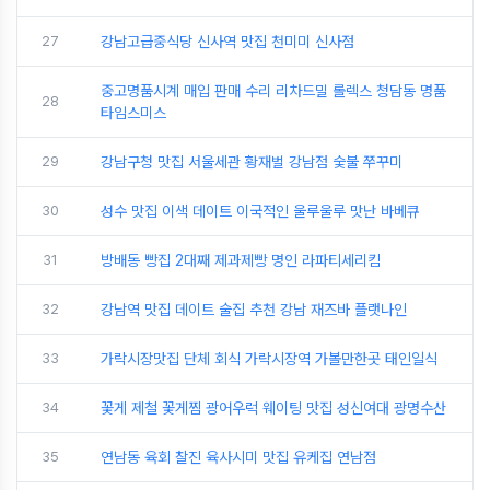
27
강남고급중식당 신사역 맛집 천미미 신사점
중고명품시계 매입 판매 수리 리차드밀 롤렉스 청담동 명품
28
타임스미스
29
강남구청 맛집 서울세관 황재벌 강남점 숯불 쭈꾸미
30
성수 맛집 이색 데이트 이국적인 울루울루 맛난 바베큐
31
방배동 빵집 2대째 제과제빵 명인 라파티세리킴
32
강남역 맛집 데이트 술집 추천 강남 재즈바 플랫나인
33
가락시장맛집 단체 회식 가락시장역 가볼만한곳 태인일식
34
꽃게 제철 꽃게찜 광어우럭 웨이팅 맛집 성신여대 광명수산
35
연남동 육회 찰진 육사시미 맛집 유케집 연남점