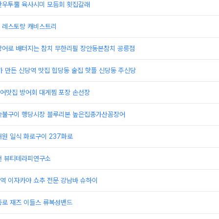
한우투뿔 육사시미 모듬회 횟집갈래
 레스토랑 캐비스트리
랑어로 배터지는 참치 무한리필 장안동본참치 공릉점
가 만든 신당역 맛집 힙당동 술집 핫플 신당동 주신당
어맛집 방어회 대게찜 포장 손선장
숯불구이 행당시장 블루리본 높은집종가산꼼장어
원 일식 화로구이 237화로
천 뷰티테라피연구소
역 이자카야 쇼추 전문 강남바 슈하이
종로 재즈 이들스 류복성밴드