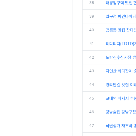
38
태릉입구역 맛집 
39
압구정 파인다이닝
40
공릉동 맛집 참다
41
티디티디(TDTD)
42
노량진수산시장 방
43
자연산 바다장어 
44
경리단길 맛집 이태
45
교대역 마사지 추
46
강남술집 강남구청
47
낙원상가 재즈바 