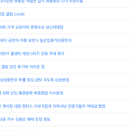
 다이닝원 명동점 저렴한 일식 명동성당 디너 무한리필
합 클럽 cooki
농어회 가격 오징어회 광명수산 성신여대점
데이 곰장어 여름 보양식 높은집종가산꼼장어
사랑의 콜센타 세븐스타즈 감동 무대 정리
 결말 감상 후기와 아쉬운 점
삼성동한우 투뿔 등심 곰탕 우도옥 삼성본점
력 강화 난임 통증완화 쑥뜸정원 이수본점
 케이팝 데몬 헌터스 리뷰 K팝과 악마사냥 전문가들의 역대급 협업
다운 가수 김용빈 매력 장점 정보