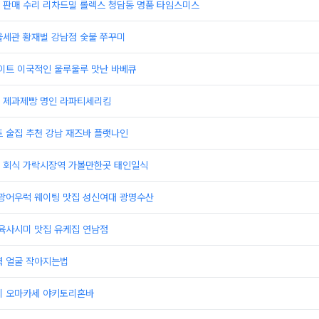
 판매 수리 리차드밀 롤렉스 청담동 명품 타임스미스
울세관 황재벌 강남점 숯불 쭈꾸미
데이트 이국적인 울루울루 맛난 바베큐
째 제과제빵 명인 라파티세리킴
 술집 추천 강남 재즈바 플랫나인
 회식 가락시장역 가볼만한곳 태인일식
 광어우럭 웨이팅 맛집 성신여대 광명수산
 육사시미 맛집 유케집 연남점
력 얼굴 작아지는법
치 오마카세 야키토리혼바