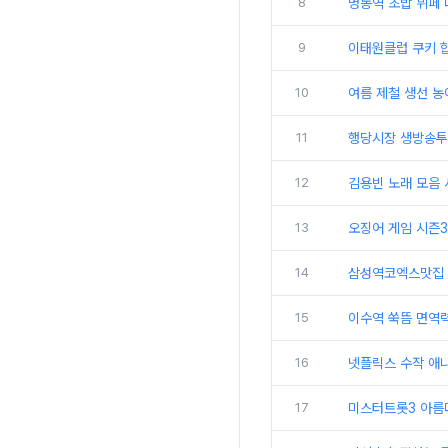
8
명동역 초밥 뷔페
9
이태원클럽 쿠키 힙
10
여름 제철 생선 
11
행당시장 생방송투
12
김용빈 노래 모음 
13
오징어 게임 시즌3
14
삼성역코엑스맛집 
15
이수역 쑥뜸 면역
16
넷플릭스 수작 애니
17
미스터트롯3 아름