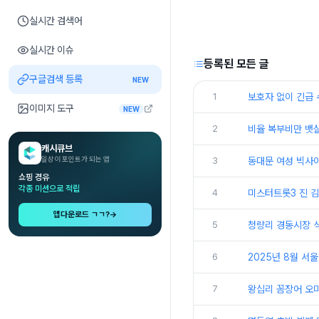
실시간 검색어
실시간 이슈
등록된 모든 글
구글검색 등록
NEW
1
보호자 없이 긴급 
이미지 도구
NEW
2
비율 복부비만 뱃
캐시큐브
일상이 포인트가 되는 앱
3
동대문 여성 빅사이
쇼핑 경유
각종 미션으로 적립
4
미스터트롯3 진 김
앱다운로드 ㄱㄱ?
→
5
청량리 경동시장 식
6
2025년 8월 서
7
왕십리 꼼장어 오