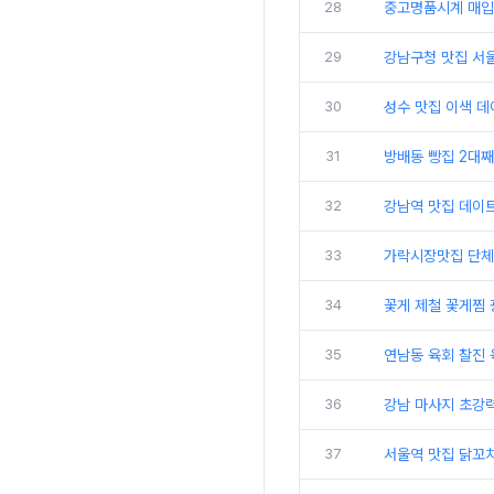
28
중고명품시계 매입
29
강남구청 맛집 서
30
성수 맛집 이색 
31
방배동 빵집 2대
32
강남역 맛집 데이트
33
가락시장맛집 단체
34
꽃게 제철 꽃게찜
35
연남동 육회 찰진
36
강남 마사지 초강
37
서울역 맛집 닭꼬