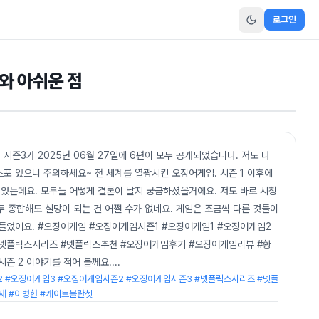
로그인
와 아쉬운 점
시즌3가 2025년 06월 27일에 6편이 모두 공개되었습니다. 저도 다
스포 있으니 주의하세요~ 전 세계를 열광시킨 오징어게임. 시즌 1 이후에
개되었는데요. 모두들 어떻게 결론이 날지 궁금하셨을거에요. 저도 바로 시청
두 종합해도 실망이 되는 건 어쩔 수가 없네요. 게임은 조금씩 다른 것들이
힘들었어요. #오징어게임 #오징어게임시즌1 #오징어게임1 #오징어게임2
#넷플릭스시리즈 #넷플릭스추천 #오징어게임후기 #오징어게임리뷰 #황
즌 2 이야기를 적어 볼께요.
...
2 #오징어게임3 #오징어게임시즌2 #오징어게임시즌3 #넷플릭스시리즈 #넷플
재 #이병헌 #케이트블란쳇