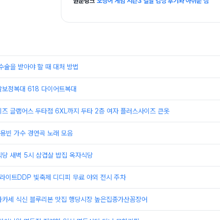
원문링크
오징어 게임 시즌3 결말 감상 후기와 아쉬운 점
수술을 받아야 할 때 대처 방법
살보정복대 618 다이어트복대
즈 글램어스 두타점 6XL까지 두타 2층 여자 플러스사이즈 큰옷
용빈 가수 경연곡 노래 모음
당 새벽 5시 삼겹살 밥집 옥자식당
울라이트DDP 빛축제 디디피 무료 야외 전시 주차
마카세 식신 블루리본 맛집 행당시장 높은집종가산꼼장어