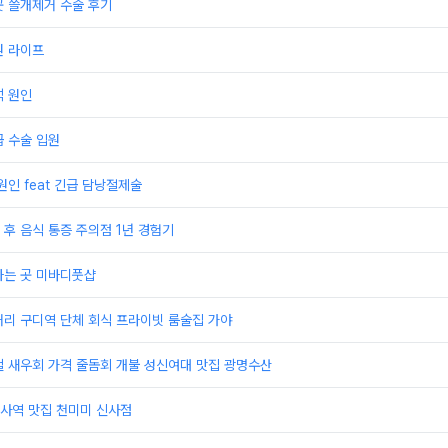
곳 쓸개제거 수술 후기
원 라이프
석 원인
 수술 입원
원인 feat 긴급 담낭절제술
후 음식 통증 주의점 1년 경험기
하는 곳 미바디풋샵
거리 구디역 단체 회식 프라이빗 룸술집 가야
철 새우회 가격 줄돔회 개불 성신여대 맛집 광명수산
사역 맛집 천미미 신사점