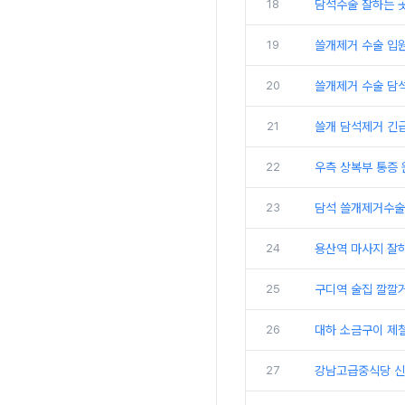
18
담석수술 잘하는 
19
쓸개제거 수술 입
20
쓸개제거 수술 담
21
쓸개 담석제거 긴급
22
우측 상복부 통증 
23
담석 쓸개제거수술 
24
용산역 마사지 잘
25
구디역 술집 깔깔
26
대하 소금구이 제
27
강남고급중식당 신