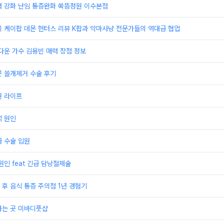
력 강화 난임 통증완화 쑥뜸정원 이수본점
 케이팝 데몬 헌터스 리뷰 K팝과 악마사냥 전문가들의 역대급 협업
다운 가수 김용빈 매력 장점 정보
곳 쓸개제거 수술 후기
원 라이프
석 원인
 수술 입원
원인 feat 긴급 담낭절제술
후 음식 통증 주의점 1년 경험기
하는 곳 미바디풋샵