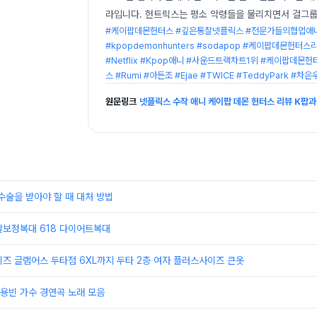
라입니다. 헌트릭스는 평소 악령들을 물리치면서 걸그룹 
#케이팝데몬헌터스 #깊은통찰넷플릭스 #전문가들의협업애니
#kpopdemonhunters #sodapop #케이팝데몬헌터스리뷰 
#Netflix #Kpop애니 #사운드트랙차트1위 #케이팝데
스 #Rumi #아든조 #Ejae #TWICE #TeddyPark #
원문링크
넷플릭스 수작 애니 케이팝 데몬 헌터스 리뷰 K팝
수술을 받아야 할 때 대처 방법
살보정복대 618 다이어트복대
즈 글램어스 두타점 6XL까지 두타 2층 여자 플러스사이즈 큰옷
용빈 가수 경연곡 노래 모음