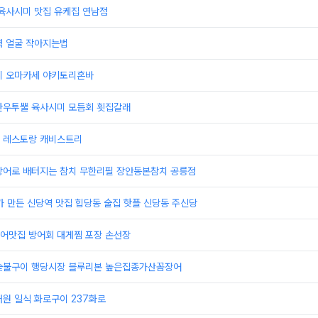
 육사시미 맛집 유케집 연남점
력 얼굴 작아지는법
치 오마카세 야키토리혼바
한우투뿔 육사시미 모듬회 횟집갈래
 레스토랑 캐비스트리
랑어로 배터지는 참치 무한리필 장안동본참치 공릉점
가 만든 신당역 맛집 힙당동 술집 핫플 신당동 주신당
어맛집 방어회 대게찜 포장 손선장
숯불구이 행당시장 블루리본 높은집종가산꼼장어
원 일식 화로구이 237화로