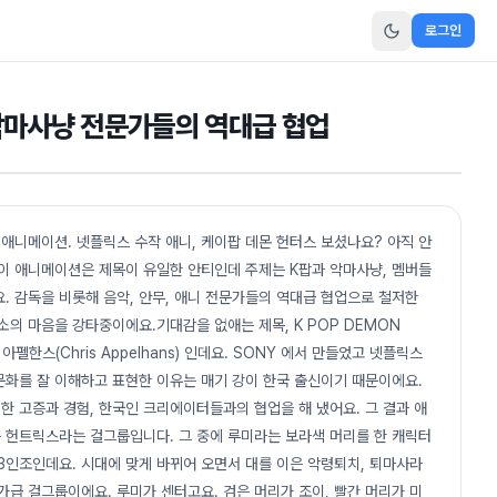
로그인
 악마사냥 전문가들의 역대급 협업
 애니메이션. 넷플릭스 수작 애니, 케이팝 데몬 헌터스 보셨나요? 아직 안
 이 애니메이션은 제목이 유일한 안티인데 주제는 K팝과 악마사냥, 멤버들
. 감독을 비롯해 음악, 안무, 애니 전문가들의 역대급 협업으로 철저한
소의 마음을 강타중이에요.기대감을 없애는 제목, K POP DEMON
스 아펠한스(Chris Appelhans) 인데요. SONY 에서 만들었고 넷플릭스
 문화를 잘 이해하고 표현한 이유는 매기 강이 한국 출신이기 때문이에요.
한 고증과 경험, 한국인 크리에이터들과의 협업을 해 냈어요. 그 결과 애
 헌트릭스라는 걸그룹입니다. 그 중에 루미라는 보라색 머리를 한 캐릭터
3인조인데요. 시대에 맞게 바뀌어 오면서 대를 이은 악령퇴치, 퇴마사라
가급 걸그룹이에요. 루미가 센터고요. 검은 머리가 조이, 빨간 머리가 미