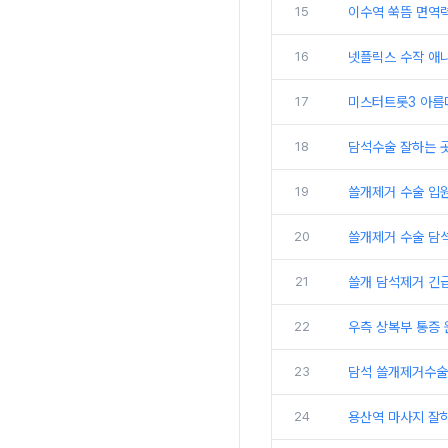
15
이수역 쑥뜸 면역
16
넷플릭스 수작 애니
17
미스터트롯3 아름
18
담석수술 잘하는 
19
쓸개제거 수술 입
20
쓸개제거 수술 담
21
쓸개 담석제거 긴급
22
우측 상복부 통증 
23
담석 쓸개제거수술 
24
용산역 마사지 잘