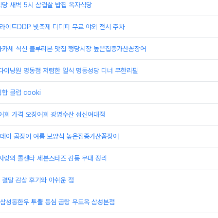
당 새벽 5시 삼겹살 밥집 옥자식당
울라이트DDP 빛축제 디디피 무료 야외 전시 주차
마카세 식신 블루리본 맛집 행당시장 높은집종가산꼼장어
 다이닝원 명동점 저렴한 일식 명동성당 디너 무한리필
합 클럽 cooki
농어회 가격 오징어회 광명수산 성신여대점
데이 곰장어 여름 보양식 높은집종가산꼼장어
사랑의 콜센타 세븐스타즈 감동 무대 정리
 결말 감상 후기와 아쉬운 점
삼성동한우 투뿔 등심 곰탕 우도옥 삼성본점