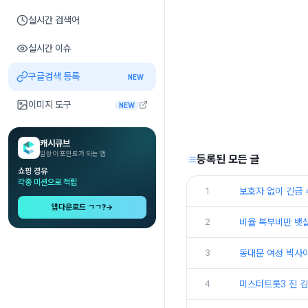
실시간 검색어
실시간 이슈
구글검색 등록
NEW
이미지 도구
NEW
캐시큐브
일상이 포인트가 되는 앱
등록된 모든 글
쇼핑 경유
각종 미션으로 적립
1
보호자 없이 긴급 
앱다운로드 ㄱㄱ?
→
2
비율 복부비만 뱃
3
동대문 여성 빅사이
4
미스터트롯3 진 김