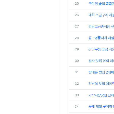
25
구디역 술집 깔깔
26
대하 소금구이 제
27
강남고급중식당 신
28
중고명품시계 매입
29
강남구청 맛집 서
30
성수 맛집 이색 
31
방배동 빵집 2대
32
강남역 맛집 데이트
33
가락시장맛집 단체
34
꽃게 제철 꽃게찜