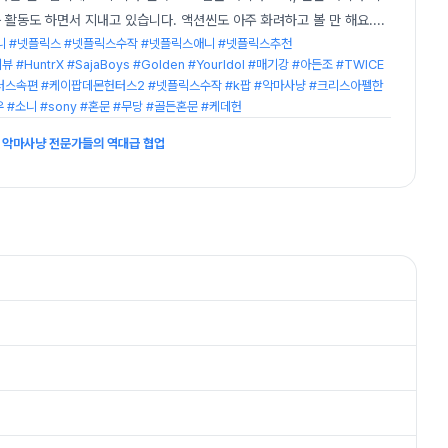
활동도 하면서 지내고 있습니다. 액션씬도 아주 화려하고 볼 만 해요.
...
 #넷플릭스 #넷플릭스수작 #넷플릭스애니 #넷플릭스추천
#HuntrX #SajaBoys #Golden #YourIdol #매기강 #아든조 #TWICE
몬헌터스속편 #케이팝데몬헌터스2 #넷플릭스수작 #k팝 #악마사냥 #크리스아펠한
차은우 #소니 #sony #혼문 #무당 #골든혼문 #케데헌
과 악마사냥 전문가들의 역대급 협업