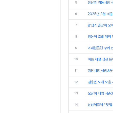
5
청량리 경동시장 식
6
2025년 8월 서
7
왕십리 꼼장어 오
8
명동역 초밥 뷔페
9
이태원클럽 쿠키 힙
10
여름 제철 생선 
11
행당시장 생방송투
12
김용빈 노래 모음 
13
오징어 게임 시즌3
14
삼성역코엑스맛집 