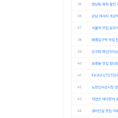
35
연남동 육회 찰진
36
강남 마사지 초강
37
서울역 맛집 닭꼬
38
태릉입구역 맛집 
39
압구정 파인다이닝
40
공릉동 맛집 참다
41
티디티디(TDTD)
42
노량진수산시장 방
43
자연산 바다장어 
44
경리단길 맛집 이태