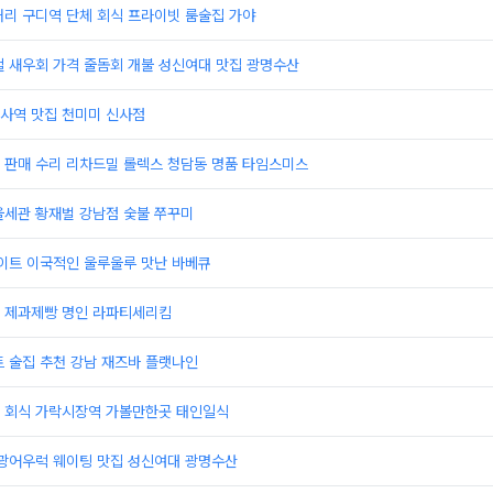
거리 구디역 단체 회식 프라이빗 룸술집 가야
철 새우회 가격 줄돔회 개불 성신여대 맛집 광명수산
사역 맛집 천미미 신사점
 판매 수리 리차드밀 롤렉스 청담동 명품 타임스미스
울세관 황재벌 강남점 숯불 쭈꾸미
데이트 이국적인 울루울루 맛난 바베큐
째 제과제빵 명인 라파티세리킴
 술집 추천 강남 재즈바 플랫나인
 회식 가락시장역 가볼만한곳 태인일식
 광어우럭 웨이팅 맛집 성신여대 광명수산