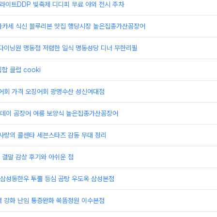
울라이트DDP 빛축제 디디피 무료 야외 전시 주차
마카세 식신 블루리본 맛집 행당시장 높은집종가산꼼장어
 다이닝원 명동점 저렴한 일식 명동성당 디너 무한리필
합 클럽 cooki
농어회 가격 오징어회 광명수산 성신여대점
데이 곰장어 여름 보양식 높은집종가산꼼장어
사랑의 콜센타 세븐스타즈 감동 무대 정리
 결말 감상 후기와 아쉬운 점
삼성동한우 투뿔 등심 곰탕 우도옥 삼성본점
력 강화 난임 통증완화 쑥뜸정원 이수본점