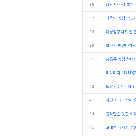
36
강남 마사지 초강
37
서울역 맛집 닭꼬
38
태릉입구역 맛집 
39
압구정 파인다이닝
40
공릉동 맛집 참다
41
티디티디(TDTD)
42
노량진수산시장 방
43
자연산 바다장어 
44
경리단길 맛집 이태
45
교대역 마사지 추