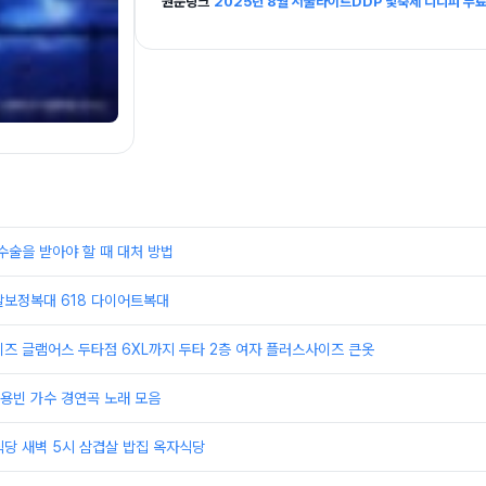
원문링크
2025년 8월 서울라이트DDP 빛축제 디디피 무료
수술을 받아야 할 때 대처 방법
살보정복대 618 다이어트복대
즈 글램어스 두타점 6XL까지 두타 2층 여자 플러스사이즈 큰옷
용빈 가수 경연곡 노래 모음
당 새벽 5시 삼겹살 밥집 옥자식당