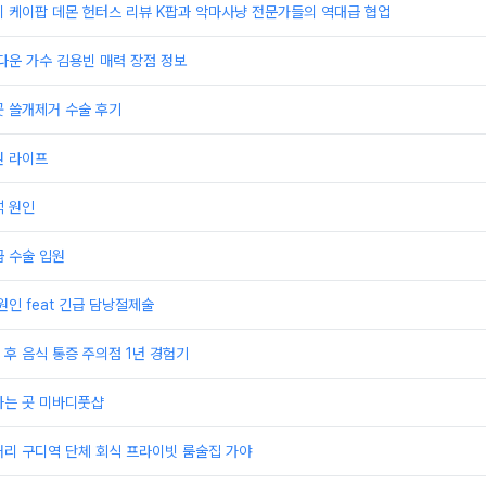
 케이팝 데몬 헌터스 리뷰 K팝과 악마사냥 전문가들의 역대급 협업
다운 가수 김용빈 매력 장점 정보
곳 쓸개제거 수술 후기
원 라이프
석 원인
 수술 입원
원인 feat 긴급 담낭절제술
후 음식 통증 주의점 1년 경험기
하는 곳 미바디풋샵
거리 구디역 단체 회식 프라이빗 룸술집 가야