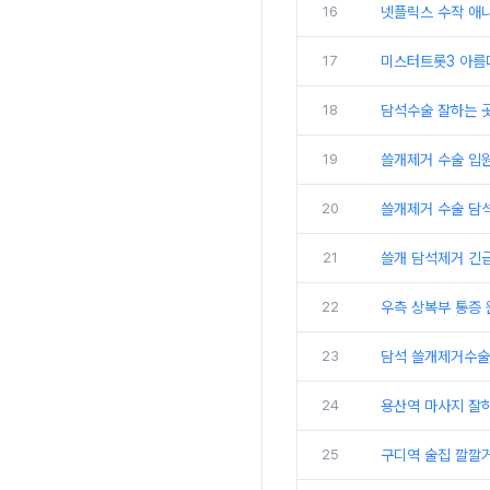
16
넷플릭스 수작 애니
17
미스터트롯3 아름
18
담석수술 잘하는 
19
쓸개제거 수술 입
20
쓸개제거 수술 담
21
쓸개 담석제거 긴급
22
우측 상복부 통증 
23
담석 쓸개제거수술 
24
용산역 마사지 잘
25
구디역 술집 깔깔