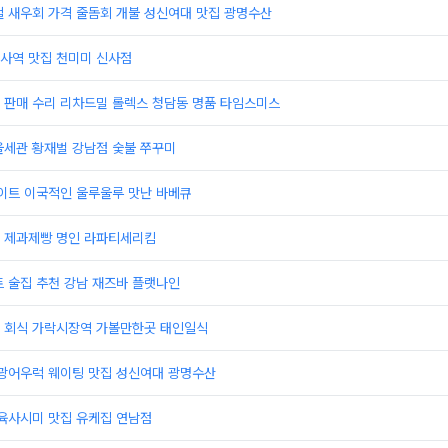
철 새우회 가격 줄돔회 개불 성신여대 맛집 광명수산
사역 맛집 천미미 신사점
 판매 수리 리차드밀 롤렉스 청담동 명품 타임스미스
울세관 황재벌 강남점 숯불 쭈꾸미
데이트 이국적인 울루울루 맛난 바베큐
째 제과제빵 명인 라파티세리킴
 술집 추천 강남 재즈바 플랫나인
 회식 가락시장역 가볼만한곳 태인일식
 광어우럭 웨이팅 맛집 성신여대 광명수산
 육사시미 맛집 유케집 연남점