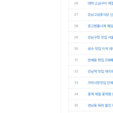
26
대하 소금구이 제
27
강남고급중식당 신
28
중고명품시계 매입
29
강남구청 맛집 서
30
성수 맛집 이색 
31
방배동 빵집 2대
32
강남역 맛집 데이트
33
가락시장맛집 단체
34
꽃게 제철 꽃게찜
35
연남동 육회 찰진