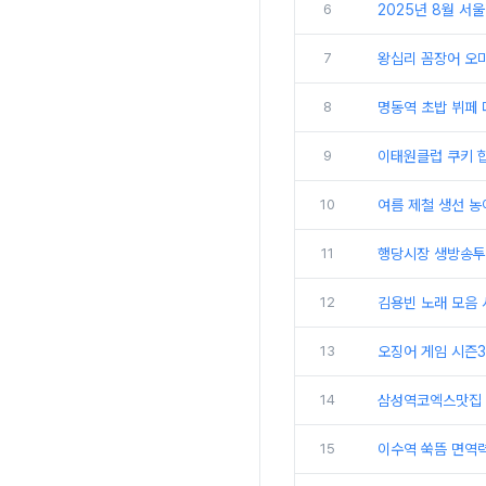
6
2025년 8월 서
7
왕십리 꼼장어 오
8
명동역 초밥 뷔페
9
이태원클럽 쿠키 힙
10
여름 제철 생선 
11
행당시장 생방송투
12
김용빈 노래 모음 
13
오징어 게임 시즌3
14
삼성역코엑스맛집 
15
이수역 쑥뜸 면역