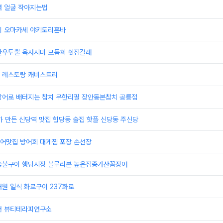
력 얼굴 작아지는법
치 오마카세 야키토리혼바
한우투뿔 육사시미 모듬회 횟집갈래
 레스토랑 캐비스트리
랑어로 배터지는 참치 무한리필 장안동본참치 공릉점
가 만든 신당역 맛집 힙당동 술집 핫플 신당동 주신당
어맛집 방어회 대게찜 포장 손선장
숯불구이 행당시장 블루리본 높은집종가산꼼장어
원 일식 화로구이 237화로
천 뷰티테라피연구소