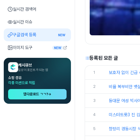
실시간 검색어
실시간 이슈
구글검색 등록
NEW
이미지 도구
NEW
등록된 모든 글
캐시큐브
일상이 포인트가 되는 앱
1
보호자 없이 긴급 
쇼핑 경유
각종 미션으로 적립
2
비율 복부비만 뱃
앱다운로드 ㄱㄱ?
→
3
동대문 여성 빅사이
4
미스터트롯3 진 김
5
청량리 경동시장 식