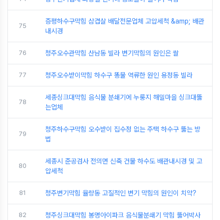
증평하수구막힘 삼겹살 배달전문업체 고압세척 &amp; 배관
75
내시경
76
청주오수관막힘 산남동 빌라 변기막힘의 원인은 쌀
77
청주오수받이막힘 하수구 똥물 역류한 원인 용정동 빌라
세종싱크대막힘 음식물 분쇄기에 누룽지 해밀마을 싱크대뚫
78
는업체
청주하수구막힘 오수받이 집수정 없는 주택 하수구 뚫는 방
79
법
세종시 준공검사 전의면 신축 건물 하수도 배관내시경 및 고
80
압세척
81
청주변기막힘 율량동 고질적인 변기 막힘의 원인이 치약?
82
청주싱크대막힘 봉명아이파크 음식물분쇄기 막힘 뚫어박사