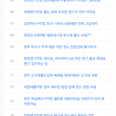
65
청주변기막힘 변비때문에 이렇게까지 막혀요? (용암동)
66
세종변기막힘 뚫는 업체 조치원 변기가 자꾸 막혀요
67
오창하수구막힘 회사 기숙사 공용배관 전체 고압세척
68
증평싱크대막힘 배관내시경 씽크대 뚫는 비용??
69
청주 하수구 주택 배관 막힘 청소 전문업체 뚫어박사
청주변기막힘 생리대, 머리카락으로 막힌 변기 뚫음 제대로
70
변기 설치하는 법
71
청주 싱크대뚫는업체 복대동 현대아파트 싱크대 역류
72
세면대물막힘 청주 배수관 팝업 분해 청소 방법 비용
청주 욕실배수구막힘 율량동 대원칸타빌 인테리어 공사 후
73
막혔어요
74
청주변기업체 화장실 변기에 청소솔이 들어가 막힘