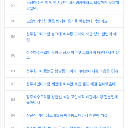
음성하수구 꽉 막힌 시멘트 내시경카메라로 확실하게 문제해
57
결(2탄)
58
오송변기막힘 뚫음 변기에 음식물 버렸는데 막혔어요
청주싱크대막힘 씽크대 배수통 교체와 배관 청소 한번에 해
59
결
청주하수구업체 우암동 상가 하수구 고압세척 배관내시경 전
60
문
61
청주싱크대뚫는곳 봉명동 아이파크(배관내시경 비용은 0원)
62
청주세면대막힘 세면대 배수관 트랩 셀프 해결 실패했을때
청주하수구막힘 성안길 식당 고압세척 배관내시경 전문업체
63
뚫어박사
64
신탄진 막힌 싱크대뚫음 배수통교체까지 한번에 해결