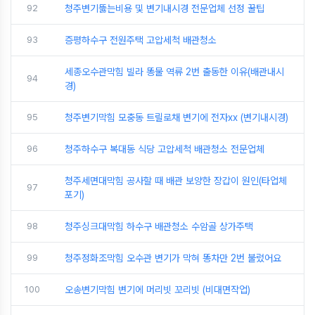
92
청주변기뚫는비용 및 변기내시경 전문업체 선정 꿀팁
93
증평하수구 전원주택 고압세척 배관청소
세종오수관막힘 빌라 똥물 역류 2번 출동한 이유(배관내시
94
경)
95
청주변기막힘 모충동 트릴로채 변기에 전자xx (변기내시경)
96
청주하수구 복대동 식당 고압세척 배관청소 전문업체
청주세면대막힘 공사할 때 배관 보양한 장갑이 원인(타업체
97
포기)
98
청주싱크대막힘 하수구 배관청소 수암골 상가주택
99
청주정화조막힘 오수관 변기가 막혀 똥차만 2번 불렀어요
100
오송변기막힘 변기에 머리빗 꼬리빗 (비대면작업)