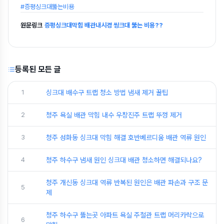
#증평싱크대뚫는비용
원문링크
증평싱크대막힘 배관내시경 씽크대 뚫는 비용??
등록된 모든 글
1
싱크대 배수구 트랩 청소 방법 냄새 제거 꿀팁
2
청주 욕실 배관 막힘 내수 우창진주 트랩 뚜껑 제거
3
청주 성화동 싱크대 막힘 해결 호반베르디움 배관 역류 원인
4
청주 하수구 냄새 원인 싱크대 배관 청소하면 해결되나요?
청주 개신동 싱크대 역류 반복된 원인은 배관 파손과 구조 문
5
제
청주 하수구 뚫는곳 아파트 욕실 주철관 트랩 머리카락으로
6