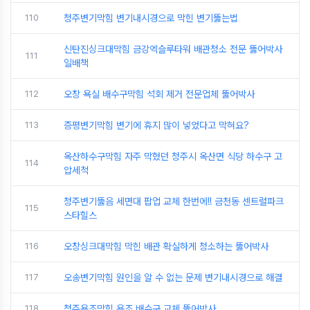
110
청주변기막힘 변기내시경으로 막힌 변기뚫는법
신탄진싱크대막힘 금강엑슬루타워 배관청소 전문 뚫어박사
111
일배책
112
오창 욕실 배수구막힘 석회 제거 전문업체 뚫어박사
113
증평변기막힘 변기에 휴지 많이 넣었다고 막혀요?
옥산하수구막힘 자주 막혔던 청주시 옥산면 식당 하수구 고
114
압세척
청주변기뚫음 세면대 팝업 교체 한번에!! 금천동 센트럴파크
115
스타힐스
116
오창싱크대막힘 막힌 배관 확실하게 청소하는 뚫어박사
117
오송변기막힘 원인을 알 수 없는 문제 변기내시경으로 해결
118
청주욕조막힘 욕조 배수구 교체 뚫어박사