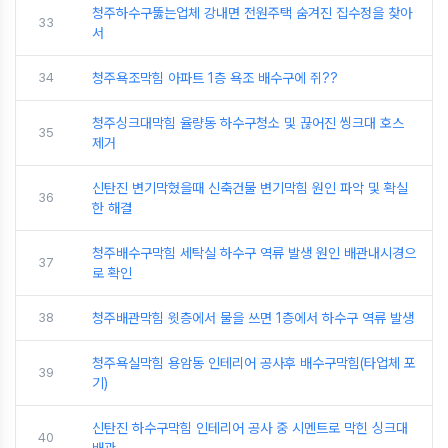
청주하수구뚫는업체 강내면 전원주택 숨겨진 집수정을 찾아
33
서
34
청주욕조막힘 아파트 1층 욕조 배수구에 쥐??
청주싱크대막힘 율량동 하수구청소 및 끊어진 씽크대 호스
35
제거
신탄진 변기막혔을때 신축건물 변기막힘 원인 파악 및 확실
36
한 해결
청주배수구막힘 세탁실 하수구 역류 발생 원인 배관내시경으
37
로 확인
38
청주배관막힘 윗층에서 물을 쓰면 1층에서 하수구 역류 발생
청주욕실막힘 용암동 인테리어 공사후 배수구막힘(타업체 포
39
기)
신탄진 하수구막힘 인테리어 공사 중 시멘트로 막힌 싱크대
40
배관