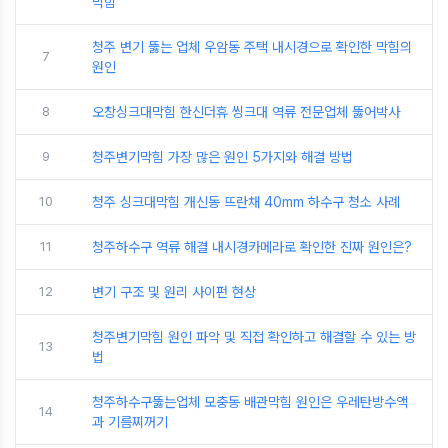
막힘
청주 변기 뚫는 업체 우암동 주택 내시경으로 확인한 막힘의
7
원인
8
오창싱크대막힘 한신더휴 씽크대 역류 전문업체 뚫어박사
9
청주변기막힘 가장 많은 원인 5가지와 해결 방법
10
청주 싱크대막힘 개신동 뜨란채 40mm 하수구 청소 사례
11
청주하수구 역류 해결 내시경카메라로 확인한 진짜 원인은?
12
변기 구조 및 원리 사이펀 현상
청주변기막힘 원인 파악 및 직접 확인하고 해결할 수 있는 방
13
법
청주하수구뚫는업체 모충동 배관막힘 원인은 우레탄방수액
14
과 기름찌꺼기