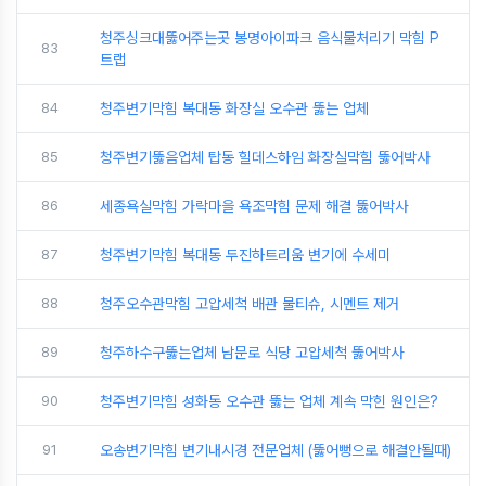
청주싱크대뚫어주는곳 봉명아이파크 음식물처리기 막힘 P
83
트랩
84
청주변기막힘 복대동 화장실 오수관 뚫는 업체
85
청주변기뚫음업체 탑동 힐데스하임 화장실막힘 뚫어박사
86
세종욕실막힘 가락마을 욕조막힘 문제 해결 뚫어박사
87
청주변기막힘 복대동 두진하트리움 변기에 수세미
88
청주오수관막힘 고압세척 배관 물티슈, 시멘트 제거
89
청주하수구뚫는업체 남문로 식당 고압세척 뚫어박사
90
청주변기막힘 성화동 오수관 뚫는 업체 계속 막힌 원인은?
91
오송변기막힘 변기내시경 전문업체 (뚫어뻥으로 해결안될때)