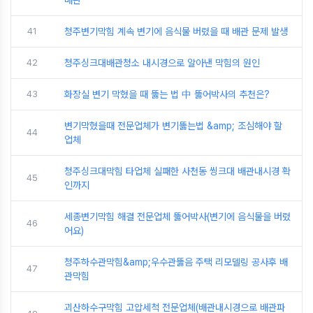
41
청주변기막힘 계속 변기에 음식물 버렸을 때 배관 문제 발생
42
청주싱크대배관청소 내시경으로 알아낸 막힘의 원인
43
화장실 변기 막혔을 때 뚫는 법 中 뚫어박사의 추천은?
변기막혔을때 전문업체가 변기뚫는법 &amp; 조심해야 할
44
업체
청주싱크대막힘 타업체 실패한 사천동 씽크대 배관내시경 확
45
인까지
세종변기막힘 해결 전문업체 뚫어박사(변기에 음식물을 버렸
46
어요)
청주하수관막힘&amp;우수관뚫음 주택 리모델링 공사후 배
47
관막힘
괴산하수구막힘 고압세척 전문업체(배관내시경으로 배관파