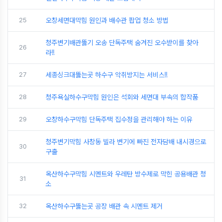
25
오창세면대막힘 원인과 배수관 팝업 청소 방법
청주변기배관뚫기 오송 단독주택 숨겨진 오수받이를 찾아
26
라!!
27
세종싱크대뚫는곳 하수구 악취방지는 서비스!!
28
청주욕실하수구막힘 원인은 석회와 세면대 부속의 합작품
29
오창하수구막힘 단독주택 집수정을 관리해야 하는 이유
청주변기막힘 사창동 빌라 변기에 빠진 전자담배 내시경으로
30
구출
옥산하수구막힘 시멘트와 우레탄 방수제로 막힌 공용배관 청
31
소
32
옥산하수구뚫는곳 공장 배관 속 시멘트 제거