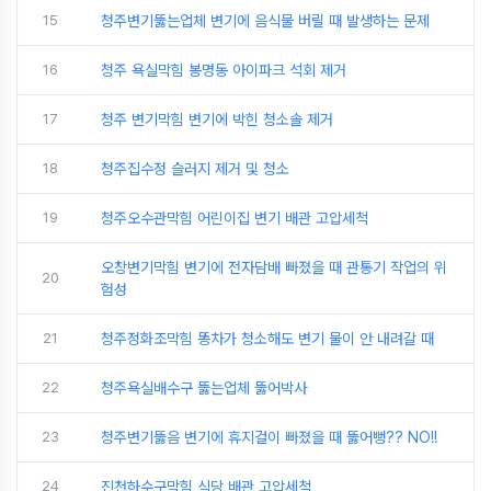
15
청주변기뚫는업체 변기에 음식물 버릴 때 발생하는 문제
16
청주 욕실막힘 봉명동 아이파크 석회 제거
17
청주 변기막힘 변기에 박힌 청소솔 제거
18
청주집수정 슬러지 제거 및 청소
19
청주오수관막힘 어린이집 변기 배관 고압세척
오창변기막힘 변기에 전자담배 빠졌을 때 관통기 작업의 위
20
험성
21
청주정화조막힘 똥차가 청소해도 변기 물이 안 내려갈 때
22
청주욕실배수구 뚫는업체 뚫어박사
23
청주변기뚫음 변기에 휴지걸이 빠졌을 때 뚫어뻥?? NO!!
24
진천하수구막힘 식당 배관 고압세척