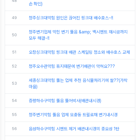
48
손 확인)
49
청주싱크대막힘 원인은 끊어진 씽크대 배수호스~!!
청주변기업체 막힌 변기 뚫음 &amp; 백시멘트 재시공까지
50
모두 해결~!!
51
오창싱크대막힘 씽크대 배관 스케일링 청소와 배수호스 교체
52
청주오수관막힘 휴지때문에 변기배관이 막혀요???
세종싱크대막힘 뚫는 업체 추천 음식물처리기에 쌀??(가락
53
마을)
54
증평하수구막힘 뚫음 뚫어박사(배관내시경)
55
청주변기막힘 뚫음 업체 모충동 트릴로채 변기내시경
56
음성하수구막힘 시멘트 제거 배관내시경의 중요성 1탄