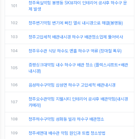
청주욕실막힘 봉명동 SK뷰자이 인테리어 공사후 하수구 문
101
제 발생
102
청주변기막힘 변기에 빠진 열쇠 내시경으로 해결(봉명동)
103
청주고압세척 배관내시경 하수구 배관청소업체 뚫어박사
104
청주우수관 식당 하수도 맨홀 하수구 역류 (장마철 폭우)
증평싱크대막힘 내수 하수구 배관 청소 (플렉스샤프트+배관
105
내시경)
106
음성하수구막힘 삼성면 하수구 고압세척 배관내시경
청주오수관막힘 지웰시티 인테리어 공사후 배관막힘(내시경
107
카메라)
108
청주하수구막힘 성화동 빌라 하수구 배관청소
109
청주세면대 배수관 막힘 원인과 트랩 청소방법