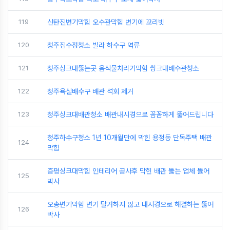
119
신탄진변기막힘 오수관막힘 변기에 꼬리빗
120
청주집수정청소 빌라 하수구 역류
121
청주싱크대뚫는곳 음식물처리기막힘 씽크대배수관청소
122
청주욕실배수구 배관 석회 제거
123
청주싱크대배관청소 배관내시경으로 꼼꼼하게 뚫어드립니다
청주하수구청소 1년 10개월만에 막힌 용정동 단독주택 배관
124
막힘
증평싱크대막힘 인테리어 공사후 막힌 배관 뚫는 업체 뚫어
125
박사
오송변기막힘 변기 탈거하지 않고 내시경으로 해결하는 뚫어
126
박사