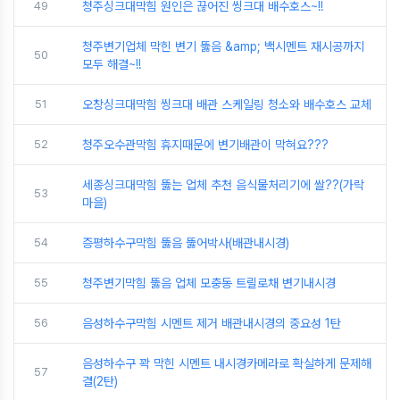
49
청주싱크대막힘 원인은 끊어진 씽크대 배수호스~!!
청주변기업체 막힌 변기 뚫음 &amp; 백시멘트 재시공까지
50
모두 해결~!!
51
오창싱크대막힘 씽크대 배관 스케일링 청소와 배수호스 교체
52
청주오수관막힘 휴지때문에 변기배관이 막혀요???
세종싱크대막힘 뚫는 업체 추천 음식물처리기에 쌀??(가락
53
마을)
54
증평하수구막힘 뚫음 뚫어박사(배관내시경)
55
청주변기막힘 뚫음 업체 모충동 트릴로채 변기내시경
56
음성하수구막힘 시멘트 제거 배관내시경의 중요성 1탄
음성하수구 꽉 막힌 시멘트 내시경카메라로 확실하게 문제해
57
결(2탄)