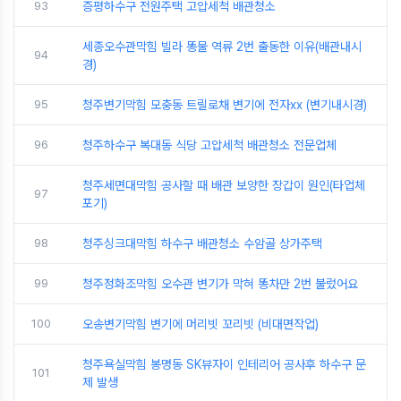
93
증평하수구 전원주택 고압세척 배관청소
세종오수관막힘 빌라 똥물 역류 2번 출동한 이유(배관내시
94
경)
95
청주변기막힘 모충동 트릴로채 변기에 전자xx (변기내시경)
96
청주하수구 복대동 식당 고압세척 배관청소 전문업체
청주세면대막힘 공사할 때 배관 보양한 장갑이 원인(타업체
97
포기)
98
청주싱크대막힘 하수구 배관청소 수암골 상가주택
99
청주정화조막힘 오수관 변기가 막혀 똥차만 2번 불렀어요
100
오송변기막힘 변기에 머리빗 꼬리빗 (비대면작업)
청주욕실막힘 봉명동 SK뷰자이 인테리어 공사후 하수구 문
101
제 발생