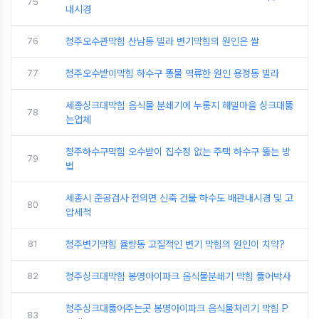
75
내시경
76
청주오수관막힘 산남동 빌라 변기막힘의 원인은 쌀
77
청주오수받이막힘 하수구 똥물 역류한 원인 용정동 빌라
세종싱크대막힘 음식물 분쇄기에 누룽지 해밀마을 싱크대뚫
78
는업체
청주하수구막힘 오수받이 집수정 없는 주택 하수구 뚫는 방
79
법
세종시 준공검사 전의면 신축 건물 하수도 배관내시경 및 고
80
압세척
81
청주변기막힘 율량동 고질적인 변기 막힘의 원인이 치약?
82
청주싱크대막힘 봉명아이파크 음식물분쇄기 막힘 뚫어박사
청주싱크대뚫어주는곳 봉명아이파크 음식물처리기 막힘 P
83