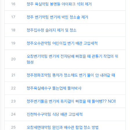
16
청주 욕실막힘 봉명동 아이파크 석회 제거
17
청주 변기막힘 변기에 박힌 청소솔 제거
18
청주집수정 슬러지 제거 및 청소
19
청주오수관막힘 어린이집 변기 배관 고압세척
오창변기막힘 변기에 전자담배 빠졌을 때 관통기 작업의 위
20
험성
21
청주정화조막힘 똥차가 청소해도 변기 물이 안 내려갈 때
22
청주욕실배수구 뚫는업체 뚫어박사
23
청주변기뚫음 변기에 휴지걸이 빠졌을 때 뚫어뻥?? NO!!
24
진천하수구막힘 식당 배관 고압세척
25
오창세면대막힘 원인과 배수관 팝업 청소 방법