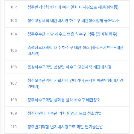
102
청주변기막힘 변기에 빠진 열쇠 내시경으로 해결(봉명동)
103
청주고압세척 배관내시경 하수구 배관청소업체 뚫어박사
104
청주우수관 식당 하수도 맨홀 하수구 역류 (장마철 폭우)
증평싱크대막힘 내수 하수구 배관 청소 (플렉스샤프트+배관
105
내시경)
106
음성하수구막힘 삼성면 하수구 고압세척 배관내시경
청주오수관막힘 지웰시티 인테리어 공사후 배관막힘(내시경
107
카메라)
108
청주하수구막힘 성화동 빌라 하수구 배관청소
109
청주세면대 배수관 막힘 원인과 트랩 청소방법
110
청주변기막힘 변기내시경으로 막힌 변기뚫는법