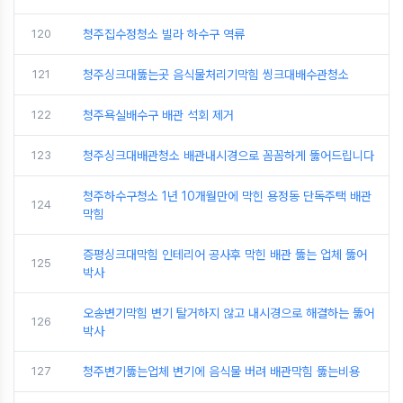
120
청주집수정청소 빌라 하수구 역류
121
청주싱크대뚫는곳 음식물처리기막힘 씽크대배수관청소
122
청주욕실배수구 배관 석회 제거
123
청주싱크대배관청소 배관내시경으로 꼼꼼하게 뚫어드립니다
청주하수구청소 1년 10개월만에 막힌 용정동 단독주택 배관
124
막힘
증평싱크대막힘 인테리어 공사후 막힌 배관 뚫는 업체 뚫어
125
박사
오송변기막힘 변기 탈거하지 않고 내시경으로 해결하는 뚫어
126
박사
127
청주변기뚫는업체 변기에 음식물 버려 배관막힘 뚫는비용