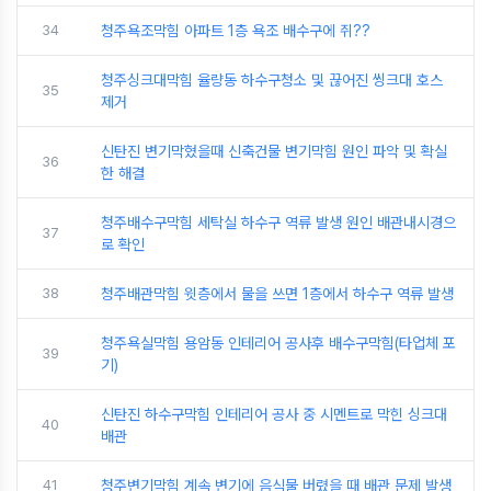
34
청주욕조막힘 아파트 1층 욕조 배수구에 쥐??
청주싱크대막힘 율량동 하수구청소 및 끊어진 씽크대 호스
35
제거
신탄진 변기막혔을때 신축건물 변기막힘 원인 파악 및 확실
36
한 해결
청주배수구막힘 세탁실 하수구 역류 발생 원인 배관내시경으
37
로 확인
38
청주배관막힘 윗층에서 물을 쓰면 1층에서 하수구 역류 발생
청주욕실막힘 용암동 인테리어 공사후 배수구막힘(타업체 포
39
기)
신탄진 하수구막힘 인테리어 공사 중 시멘트로 막힌 싱크대
40
배관
41
청주변기막힘 계속 변기에 음식물 버렸을 때 배관 문제 발생