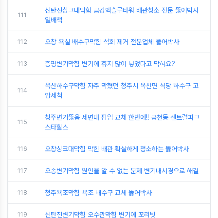
신탄진싱크대막힘 금강엑슬루타워 배관청소 전문 뚫어박사
111
일배책
112
오창 욕실 배수구막힘 석회 제거 전문업체 뚫어박사
113
증평변기막힘 변기에 휴지 많이 넣었다고 막혀요?
옥산하수구막힘 자주 막혔던 청주시 옥산면 식당 하수구 고
114
압세척
청주변기뚫음 세면대 팝업 교체 한번에!! 금천동 센트럴파크
115
스타힐스
116
오창싱크대막힘 막힌 배관 확실하게 청소하는 뚫어박사
117
오송변기막힘 원인을 알 수 없는 문제 변기내시경으로 해결
118
청주욕조막힘 욕조 배수구 교체 뚫어박사
119
신탄진변기막힘 오수관막힘 변기에 꼬리빗