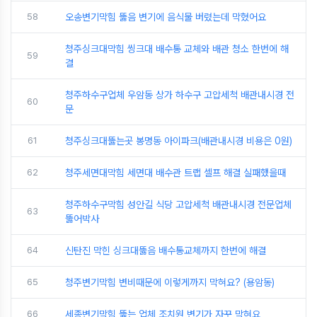
58
오송변기막힘 뚫음 변기에 음식물 버렸는데 막혔어요
청주싱크대막힘 씽크대 배수통 교체와 배관 청소 한번에 해
59
결
청주하수구업체 우암동 상가 하수구 고압세척 배관내시경 전
60
문
61
청주싱크대뚫는곳 봉명동 아이파크(배관내시경 비용은 0원)
62
청주세면대막힘 세면대 배수관 트랩 셀프 해결 실패했을때
청주하수구막힘 성안길 식당 고압세척 배관내시경 전문업체
63
뚫어박사
64
신탄진 막힌 싱크대뚫음 배수통교체까지 한번에 해결
65
청주변기막힘 변비때문에 이렇게까지 막혀요? (용암동)
66
세종변기막힘 뚫는 업체 조치원 변기가 자꾸 막혀요