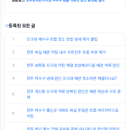
원문링크
청주오수받이막힘 하수구 똥물 역류한 원인 용정동 빌라
등록된 모든 글
1
싱크대 배수구 트랩 청소 방법 냄새 제거 꿀팁
2
청주 욕실 배관 막힘 내수 우창진주 트랩 뚜껑 제거
3
청주 성화동 싱크대 막힘 해결 호반베르디움 배관 역류 원인
4
청주 하수구 냄새 원인 싱크대 배관 청소하면 해결되나요?
청주 개신동 싱크대 역류 반복된 원인은 배관 파손과 구조 문
5
제
청주 하수구 뚫는곳 아파트 욕실 주철관 트랩 머리카락으로
6
막힘
청주 변기 뚫는 업체 우암동 주택 내시경으로 확인한 막힘의