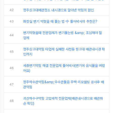
42
청주싱크대배관청소 내시경으로 알아낸 막힘의 원인
43
화장실 변기 막혔을 때 뚫는 법 中 뚫어박사의 추천은?
변기막혔을때 전문업체가 변기뚫는법 &amp; 조심해야 할
44
업체
청주싱크대막힘 타업체 실패한 사천동 씽크대 배관내시경 확
45
인까지
세종변기막힘 해결 전문업체 뚫어박사(변기에 음식물을 버렸
46
어요)
청주하수관막힘&amp;우수관뚫음 주택 리모델링 공사후 배
47
관막힘
괴산하수구막힘 고압세척 전문업체(배관내시경으로 배관파
48
손 확인)