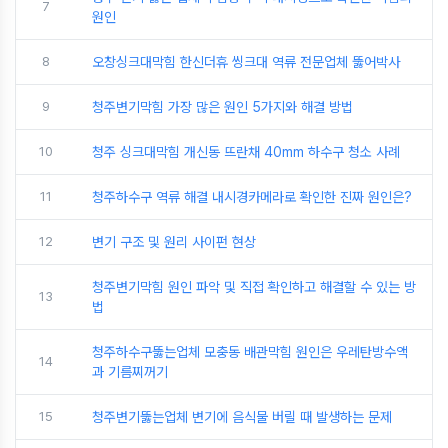
7
원인
8
오창싱크대막힘 한신더휴 씽크대 역류 전문업체 뚫어박사
9
청주변기막힘 가장 많은 원인 5가지와 해결 방법
10
청주 싱크대막힘 개신동 뜨란채 40mm 하수구 청소 사례
11
청주하수구 역류 해결 내시경카메라로 확인한 진짜 원인은?
12
변기 구조 및 원리 사이펀 현상
청주변기막힘 원인 파악 및 직접 확인하고 해결할 수 있는 방
13
법
청주하수구뚫는업체 모충동 배관막힘 원인은 우레탄방수액
14
과 기름찌꺼기
15
청주변기뚫는업체 변기에 음식물 버릴 때 발생하는 문제