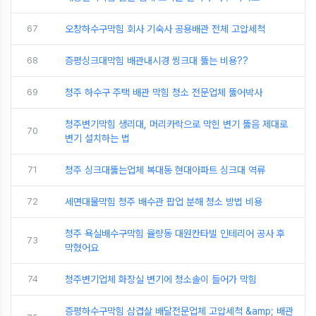
67
오창하수구막힘 회사 기숙사 공용배관 전체 고압세척
68
증평싱크대막힘 배관내시경 씽크대 뚫는 비용??
69
청주 하수구 주택 배관 막힘 청소 전문업체 뚫어박사
청주변기막힘 생리대, 머리카락으로 막힌 변기 뚫음 제대로
70
변기 설치하는 법
71
청주 싱크대뚫는업체 복대동 현대아파트 싱크대 역류
72
세면대물막힘 청주 배수관 팝업 분해 청소 방법 비용
청주 욕실배수구막힘 율량동 대원칸타빌 인테리어 공사 후
73
막혔어요
74
청주변기업체 화장실 변기에 청소솔이 들어가 막힘
증평하수구막힘 삼겹살 배달전문업체 고압세척 &amp; 배관