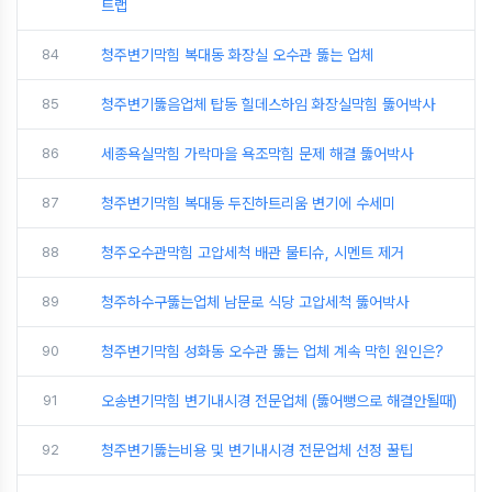
트랩
84
청주변기막힘 복대동 화장실 오수관 뚫는 업체
85
청주변기뚫음업체 탑동 힐데스하임 화장실막힘 뚫어박사
86
세종욕실막힘 가락마을 욕조막힘 문제 해결 뚫어박사
87
청주변기막힘 복대동 두진하트리움 변기에 수세미
88
청주오수관막힘 고압세척 배관 물티슈, 시멘트 제거
89
청주하수구뚫는업체 남문로 식당 고압세척 뚫어박사
90
청주변기막힘 성화동 오수관 뚫는 업체 계속 막힌 원인은?
91
오송변기막힘 변기내시경 전문업체 (뚫어뻥으로 해결안될때)
92
청주변기뚫는비용 및 변기내시경 전문업체 선정 꿀팁