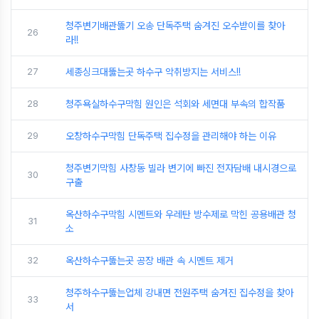
청주변기배관뚫기 오송 단독주택 숨겨진 오수받이를 찾아
26
라!!
27
세종싱크대뚫는곳 하수구 악취방지는 서비스!!
28
청주욕실하수구막힘 원인은 석회와 세면대 부속의 합작품
29
오창하수구막힘 단독주택 집수정을 관리해야 하는 이유
청주변기막힘 사창동 빌라 변기에 빠진 전자담배 내시경으로
30
구출
옥산하수구막힘 시멘트와 우레탄 방수제로 막힌 공용배관 청
31
소
32
옥산하수구뚫는곳 공장 배관 속 시멘트 제거
청주하수구뚫는업체 강내면 전원주택 숨겨진 집수정을 찾아
33
서