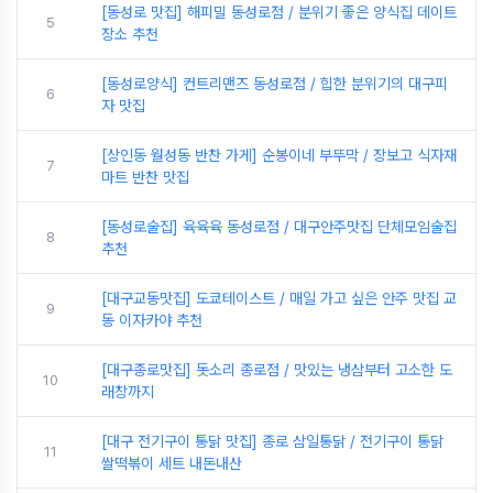
[동성로 맛집] 해피밀 동성로점 / 분위기 좋은 양식집 데이트
5
장소 추천
[동성로양식] 컨트리맨즈 동성로점 / 힙한 분위기의 대구피
6
자 맛집
[상인동 월성동 반찬 가게] 순봉이네 부뚜막 / 장보고 식자재
7
마트 반찬 맛집
[동성로술집] 육육육 동성로점 / 대구안주맛집 단체모임술집
8
추천
[대구교동맛집] 도쿄테이스트 / 매일 가고 싶은 안주 맛집 교
9
동 이자카야 추천
[대구종로맛집] 돗소리 종로점 / 맛있는 냉삼부터 고소한 도
10
래창까지
[대구 전기구이 통닭 맛집] 종로 삼일통닭 / 전기구이 통닭
11
쌀떡볶이 세트 내돈내산