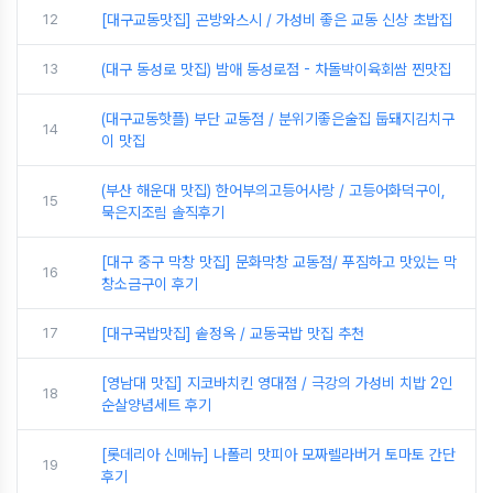
12
[대구교동맛집] 곤방와스시 / 가성비 좋은 교동 신상 초밥집
13
(대구 동성로 맛집) 밤애 동성로점 - 차돌박이육회쌈 찐맛집
(대구교동핫플) 부단 교동점 / 분위기좋은술집 둡돼지김치구
14
이 맛집
(부산 해운대 맛집) 한어부의고등어사랑 / 고등어화덕구이,
15
묵은지조림 솔직후기
[대구 중구 막창 맛집] 문화막창 교동점/ 푸짐하고 맛있는 막
16
창소금구이 후기
17
[대구국밥맛집] 솥정옥 / 교동국밥 맛집 추천
[영남대 맛집] 지코바치킨 영대점 / 극강의 가성비 치밥 2인
18
순살양념세트 후기
[롯데리아 신메뉴] 나폴리 맛피아 모짜렐라버거 토마토 간단
19
후기