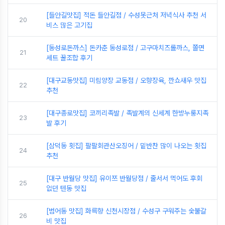
[들안길맛집] 적돈 들안길점 / 수성못근처 저녁식사 추천 서
20
비스 많은 고기집
[동성로돈까스] 돈카춘 동성로점 / 고구마치즈롤까스, 쫄면
21
세트 꿀조합 후기
[대구교동맛집] 미림양장 교동점 / 오향장육, 깐쇼새우 맛집
22
추천
[대구종로맛집] 코끼리족발 / 족발계의 신세계 한방누룽지족
23
발 후기
[삼덕동 횟집] 팔팔회관산오징어 / 밑반찬 많이 나오는 횟집
24
추천
[대구 반월당 맛집] 유이쯔 반월당점 / 줄서서 먹어도 후회
25
없던 텐동 맛집
[범어동 맛집] 화륵향 신천시장점 / 수성구 구워주는 숯불갈
26
비 맛집