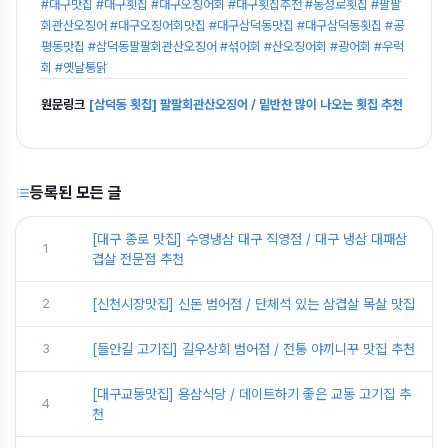
#대구맛집 #대구횟집 #대구오징어회 #대구횟집추천 #동성로횟집 #팔팔
회관산오징어 #대구오징어회맛집 #대구삼덕동맛집 #대구삼덕동횟집 #공
평동맛집 #삼덕동팔팔회관산오징어 #섞어회 #산오징어회 #광어회 #우럭
회 #옛날통닭
원문링크
[삼덕동 횟집] 팔팔회관산오징어 / 밑반찬 많이 나오는 횟집 추천
등록된 모든 글
[대구 종로 맛집] 수영냉삼 대구 직영점 / 대구 냉삼 대패삼
1
겹살 전문점 추천
2
[신천시장맛집] 신돈 범어점 / 단체석 있는 삼겹살 목살 맛집
3
[들안길 고기집] 길우상회 범어점 / 전통 야끼니꾸 맛집 추천
[대구교동맛집] 용삼식당 / 데이트하기 좋은 교동 고기집 추
4
천