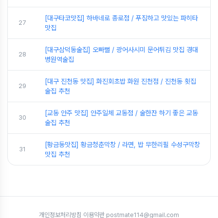
[대구타코맛집] 하바네로 종로점 / 푸짐하고 맛있는 파히타
27
맛집
[대구삼덕동술집] 오빠뻘 / 광어사시미 문어튀김 맛집 경대
28
병원역술집
[대구 진천동 맛집] 화진회초밥 화원 진천점 / 진천동 횟집
29
술집 추천
[교동 안주 맛집] 안주일체 교동점 / 술한잔 하기 좋은 교동
30
술집 추천
[황금동맛집] 황금청춘막창 / 라면, 밥 무한리필 수성구막창
31
맛집 추천
개인정보처리방침
·
이용약관
·
postmate114@gmail.com