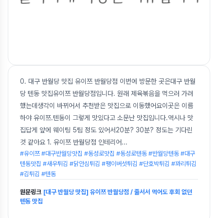
0. 대구 반월당 맛집 유이쯔 반월당점 이번에 방문한 곳은대구 반월
당 텐동 맛집유이쯔 반월당점입니다. 원래 제육볶음을 먹으러 가려
했는데생각이 바뀌어서 추천받은 맛집으로 이동했어요이곳은 이름
하야 유이쯔.텐동이 그렇게 맛있다고 소문난 맛집입니다.역시나 맛
집답게 앞에 웨이팅 5팀 정도 있어서20분? 30분? 정도는 기다린
것 같아요 1. 유이쯔 반월당점 인테리어
...
#유이쯔 #대구반월당맛집 #동성로맛집 #동성로텐동 #반월당텐동 #대구
텐동맛집 #새우튀김 #닭안심튀김 #팽이버섯튀김 #단호박튀김 #꽈리튀김
#김튀김 #텐동
원문링크
[대구 반월당 맛집] 유이쯔 반월당점 / 줄서서 먹어도 후회 없던
텐동 맛집