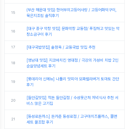
(부산 해운대 맛집) 한어부의고등어사랑 / 고등어화덕구이,
15
묵은지조림 솔직후기
[대구 중구 막창 맛집] 문화막창 교동점/ 푸짐하고 맛있는 막
16
창소금구이 후기
17
[대구국밥맛집] 솥정옥 / 교동국밥 맛집 추천
[영남대 맛집] 지코바치킨 영대점 / 극강의 가성비 치밥 2인
18
순살양념세트 후기
[롯데리아 신메뉴] 나폴리 맛피아 모짜렐라버거 토마토 간단
19
후기
[들안길맛집] 적돈 들안길점 / 수성못근처 저녁식사 추천 서
20
비스 많은 고기집
[동성로돈까스] 돈카춘 동성로점 / 고구마치즈롤까스, 쫄면
21
세트 꿀조합 후기