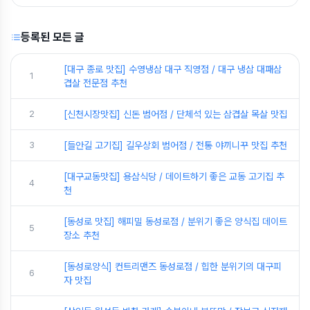
등록된 모든 글
[대구 종로 맛집] 수영냉삼 대구 직영점 / 대구 냉삼 대패삼
1
겹살 전문점 추천
2
[신천시장맛집] 신돈 범어점 / 단체석 있는 삼겹살 목살 맛집
3
[들안길 고기집] 길우상회 범어점 / 전통 야끼니꾸 맛집 추천
[대구교동맛집] 용삼식당 / 데이트하기 좋은 교동 고기집 추
4
천
[동성로 맛집] 해피밀 동성로점 / 분위기 좋은 양식집 데이트
5
장소 추천
[동성로양식] 컨트리맨즈 동성로점 / 힙한 분위기의 대구피
6
자 맛집