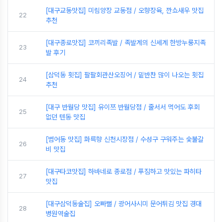
[대구교동맛집] 미림양장 교동점 / 오향장육, 깐쇼새우 맛집
22
추천
[대구종로맛집] 코끼리족발 / 족발계의 신세계 한방누룽지족
23
발 후기
[삼덕동 횟집] 팔팔회관산오징어 / 밑반찬 많이 나오는 횟집
24
추천
[대구 반월당 맛집] 유이쯔 반월당점 / 줄서서 먹어도 후회
25
없던 텐동 맛집
[범어동 맛집] 화륵향 신천시장점 / 수성구 구워주는 숯불갈
26
비 맛집
[대구타코맛집] 하바네로 종로점 / 푸짐하고 맛있는 파히타
27
맛집
[대구삼덕동술집] 오빠뻘 / 광어사시미 문어튀김 맛집 경대
28
병원역술집