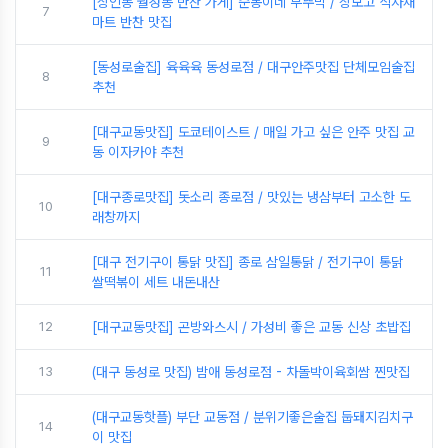
[상인동 월성동 반찬 가게] 순봉이네 부뚜막 / 장보고 식자재
7
마트 반찬 맛집
[동성로술집] 육육육 동성로점 / 대구안주맛집 단체모임술집
8
추천
[대구교동맛집] 도쿄테이스트 / 매일 가고 싶은 안주 맛집 교
9
동 이자카야 추천
[대구종로맛집] 돗소리 종로점 / 맛있는 냉삼부터 고소한 도
10
래창까지
[대구 전기구이 통닭 맛집] 종로 삼일통닭 / 전기구이 통닭
11
쌀떡볶이 세트 내돈내산
12
[대구교동맛집] 곤방와스시 / 가성비 좋은 교동 신상 초밥집
13
(대구 동성로 맛집) 밤애 동성로점 - 차돌박이육회쌈 찐맛집
(대구교동핫플) 부단 교동점 / 분위기좋은술집 둡돼지김치구
14
이 맛집