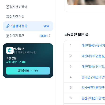
실시간 검색어
실시간 이슈
구글검색 등록
NEW
등록된 모든 글
이미지 도구
NEW
1
애견미용3급2급차이
캐시큐브
일상이 포인트가 되는 앱
2
애견미용취업현실, 
쇼핑 경유
각종 미션으로 적립
3
애견미용실견수업, 
앱다운로드 ㄱㄱ?
→
4
동대문구애견미용학
5
강남애견미용학원추
6
용산구애견미용학원