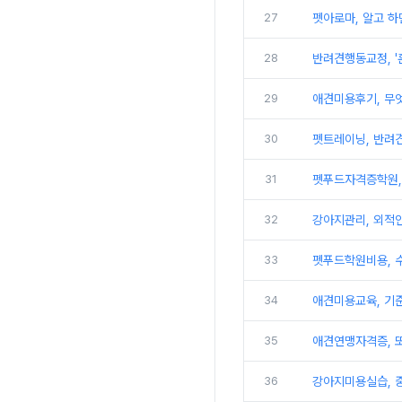
27
펫아로마, 알고 하
28
반려견행동교정, '
29
애견미용후기, 무
30
펫트레이닝, 반려견
31
펫푸드자격증학원,
32
강아지관리, 외적
33
펫푸드학원비용, 
34
애견미용교육, 기
35
애견연맹자격증, 
36
강아지미용실습, 중