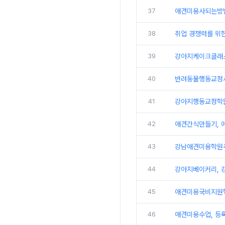
37
애견미용사되는방법
38
취업 경쟁력를 위
39
강아지케이크클래스
40
반려동물행동교정사
41
강아지행동교정학원
42
애견간식만들기, 
43
강남애견미용학원추천
44
강아지베이커리, 강
45
애견미용국비지원학
46
애견미용수업, 등록