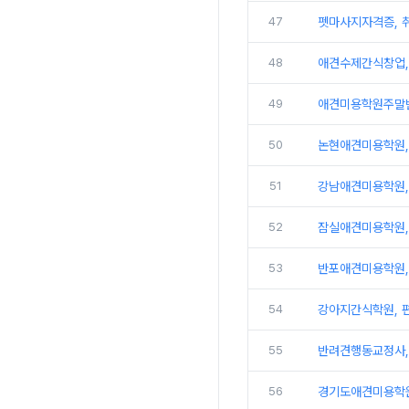
47
펫마사지자격증, 
48
애견수제간식창업,
49
애견미용학원주말반
50
논현애견미용학원, 
51
강남애견미용학원,
52
잠실애견미용학원,
53
반포애견미용학원,
54
강아지간식학원, 
55
반려견행동교정사,
56
경기도애견미용학원