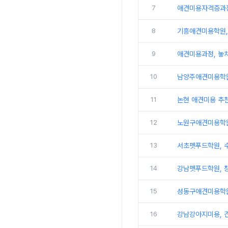
7
애견미용자격증과정
8
기흥애견미용학원,
9
애견미용과정, 놓
10
남양주애견미용학원
11
논현 애견미용 추천
12
노원구애견미용학원
13
서초펫푸드학원, 
14
강남펫푸드학원, 창
15
성동구애견미용학원,
16
강남강아지미용, 