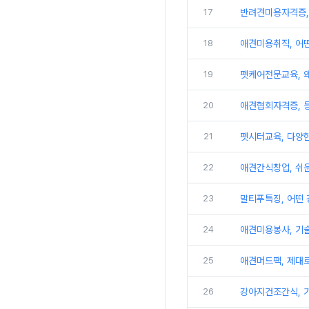
17
반려견미용자격증,
18
애견미용취직, 어떤
19
펫케어전문교육, 왜
20
애견협회자격증, 
21
펫시터교육, 다양한
22
애견간식창업, 쉬운
23
말티푸특징, 어떤
24
애견미용봉사, 기
25
애견머드팩, 제대로
26
강아지건조간식, 