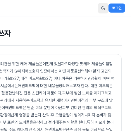
로그인
 쓰자
반려견을 위한 케어 제품들은어떤게 있을까? 다양한 펫케어 제품들이점점
선택지가 많아지며보호자 입장에서는 어떤 제품을선택해야 할지 고민되
나가&#x27;애견 머드팩&#x27; 이다.이름은 익숙하지만정확히 어떤 역
게시글에서는애견머드팩에 대한 내용을정리해보고자 한다. 애견 머드팩은
를 활용한반려견 전용 스킨케어 제품이다.피부에 쌓인 노폐물 제거그리고
 관리에서 사용하는머드팩과 유사한 개념이지만반려견의 피부 구조에 맞
문에애견머드팩은 단순 미용 뿐만이 아닌피부 컨디션 관리의 방식으로도
부 환경에쉽게 영향을 받는다.산책 후 오염물질이 쌓이거나피지 분비가 많
은피부 표면의 노폐물을흡착하고 정리해주는 역할을 한다.특히 피모가 눌리
용될 수도 있다.이런 점에서 애견머드팩은단순 세정 용도 이상으로 쓰일