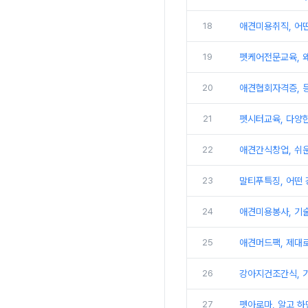
18
애견미용취직, 어떤
19
펫케어전문교육, 왜
20
애견협회자격증, 
21
펫시터교육, 다양한
22
애견간식창업, 쉬운
23
말티푸특징, 어떤
24
애견미용봉사, 기
25
애견머드팩, 제대로
26
강아지건조간식, 
27
펫아로마, 알고 하