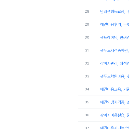
28
반려견행동교정, '
29
애견미용후기, 무
30
펫트레이닝, 반려견
31
펫푸드자격증학원,
32
강아지관리, 외적
33
펫푸드학원비용, 
34
애견미용교육, 기
35
애견연맹자격증, 
36
강아지미용실습, 중
37
애견미용사되는방법