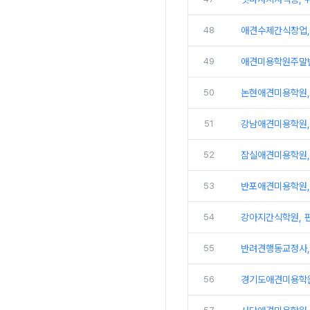
48
애견수제간식창업,
49
애견미용학원주말반
50
논현애견미용학원, 
51
강남애견미용학원,
52
잠실애견미용학원,
53
반포애견미용학원,
54
강아지간식학원, 
55
반려견행동교정사,
56
경기도애견미용학원