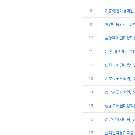
8
기흥애견미용학원,
9
애견미용과정, 놓
10
남양주애견미용학원
11
논현 애견미용 추천
12
노원구애견미용학원
13
서초펫푸드학원, 
14
강남펫푸드학원, 창
15
성동구애견미용학원,
16
강남강아지미용, 
17
반려견미용자격증,