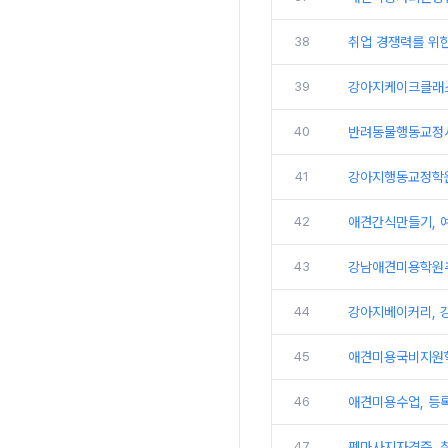
38
취업 경쟁력를 위
39
강아지케이크클래스
40
반려동물행동교정사
41
강아지행동교정학원
42
애견간식만들기, 
43
강남애견미용학원추천
44
강아지베이커리, 강
45
애견미용국비지원학
46
애견미용수업, 등록
47
펫마사지자격증, 