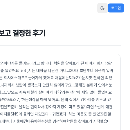
로그인
보고 결정한 후기
의이야기를 들려드리려고 합니다. 학원을 알아보게 된 이야기 회사 생활
줄 알았어요 ㅎㅎ;저는 대학을 다닌건 아니고20대 초반부터 잠깐씩 알바
 회사에소개로? 들어가게 됐어요 처음에는&#x27;눈치껏 잘하면 되겠
보니까회사 생활이 생각보다 만만치 않더라구요,,,정해진 분위기 안에서눈
고..앞으로 계속 이렇게 살아야 하나??라는 생각이 제일 많이 들었어요
볼까?&#x27; 하는생각을 하게 됐어요. 원래 집에서 강아지를 키우고 있
진을꾸준히 올리는 편이라서(강아지 계정이 따로 있음!!)자연스럽게 애견
강아지를SNS에 올리면 재밌겠다~ 귀엽겠다~하는 마음도 좀 있었죠😍알
.그때부터 서울애견미용학원추천을 검색하며학원을 찾아보기 시작했습니