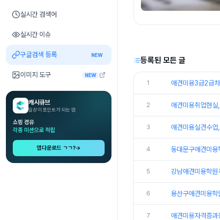
실시간 검색어
실시간 이슈
구글검색 등록
NEW
등록된 모든 글
이미지 도구
NEW
1
애견미용3급2급차이
캐시큐브
2
애견미용취업현실, 
일상이 포인트가 되는 앱
쇼핑 경유
3
애견미용실견수업, 
각종 미션으로 적립
앱다운로드 ㄱㄱ?
→
4
동대문구애견미용학
5
강남애견미용학원추
6
용산구애견미용학원
7
애견미용자격증과정