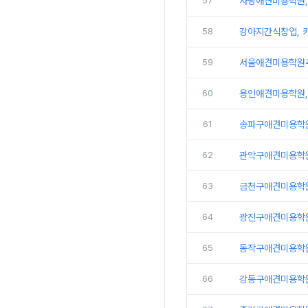
57
사당애견미용학원,
58
강아지간식창업, 카
59
서울애견미용학원추
60
용인애견미용학원,
61
송파구애견미용학원
62
관악구애견미용학원
63
금천구애견미용학원
64
광진구애견미용학원
65
동작구애견미용학원,
66
강동구애견미용학원