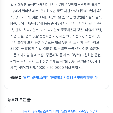
업 + 에딧템 풀세트 -캐릭터 2명 ~ 7명 스탯작업 + 에딧템 풀세트
-꾸미기 얼티밋 세트 -필요하시면 종류 사진 요청 해주세요날개 43
개, 펫 62마리, 깃발 33개, 초상화 많음, 모든 형상변환개발자 날개,
NPC 날개, 미출시 날개 등등 총 43가지의 날개들개발자 펫, 미출시
펫, 한정 펫(디아블로, 암흑 디아블로 등등개발자 깃발, 미출시 깃발,
직업 깃발, 업적 깃발 등등시즌 25, 시즌 26, 시즌 27, 시즌28 펫
날개 초상화 포함 옵션 작업모든 재료 무한 -태고의 재 무한 -창고
350칸 -> 910칸 작업 -대장간 모든 도면 해금 -카나이함 오픈과
모든 카나이함 능력 추출 -주문제작 풀 세트(13부위) -(원하는 옵션,
원하는 수치, 원시 고대 전설 풀세트 작업)150단 전설보석 60개(1
세트) -정복자 레벨 1000 ~ 20,0000 레벨 작업 -
...
원문링크
[공지] 닌텐도 스위치 디아블로3 시즌38 에딧템 작업합니다
등록된 모든 글
1
[공지] 닌텐도 스위치 디아블로3 에딧템 시즌38 작업합니다