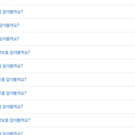
를 알아볼까요?
 알아볼까요?
 알아볼까요?
정보를 알아볼까요?
를 알아볼까요?
보를 알아볼까요?
보를 알아볼까요?
를 알아볼까요?
정보를 알아볼까요?
를 알아볼까요?