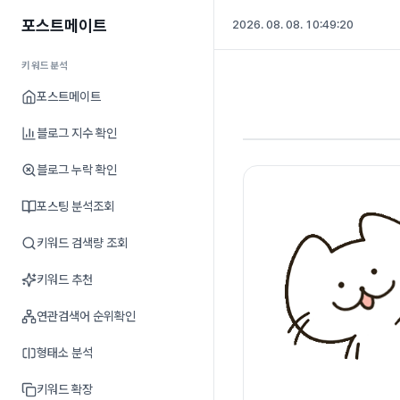
포스트메이트
2026. 08. 08. 10:49:21
키워드분석
포스트메이트
블로그 지수 확인
블로그 누락 확인
포스팅 분석조회
키워드 검색량 조회
키워드 추천
연관검색어 순위확인
형태소 분석
키워드 확장