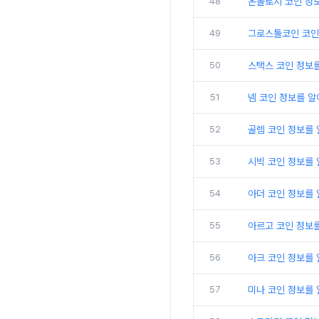
48
온톨로지 코인 정
49
그로스톨코인 코인
50
스택스 코인 정보
51
넴 코인 정보를 
52
골렘 코인 정보를
53
시빅 코인 정보를
54
아더 코인 정보를
55
아르고 코인 정보
56
아크 코인 정보를
57
미나 코인 정보를