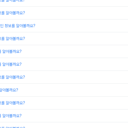
보를 알아볼까요?
보를 알아볼까요?
인 정보를 알아볼까요?
보를 알아볼까요?
를 알아볼까요?
를 알아볼까요?
보를 알아볼까요?
 알아볼까요?
보를 알아볼까요?
를 알아볼까요?