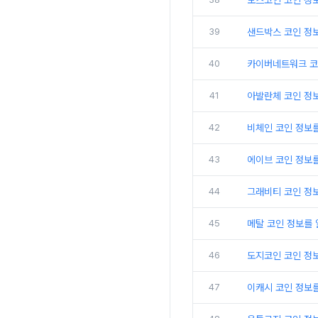
모스코인 코인 정
39
샌드박스 코인 정
40
카이버네트워크 코
41
아발란체 코인 정
42
비체인 코인 정보
43
에이브 코인 정보
44
그래비티 코인 정
45
메탈 코인 정보를
46
도지코인 코인 정
47
이캐시 코인 정보