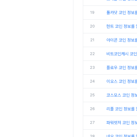
19
폴카닷 코인 정보
20
헌트 코인 정보를
21
아이콘 코인 정보
22
비트코인캐시 코인
23
플로우 코인 정보
24
이오스 코인 정보
25
코스모스 코인 정
26
리플 코인 정보를
27
파워렛저 코인 정
28
네오 코인 정보를