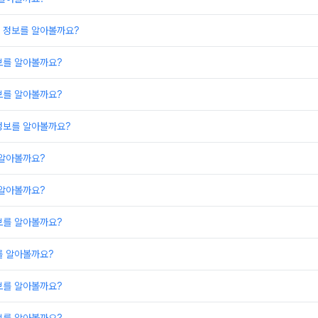
 정보를 알아볼까요?
보를 알아볼까요?
보를 알아볼까요?
정보를 알아볼까요?
 알아볼까요?
 알아볼까요?
보를 알아볼까요?
를 알아볼까요?
보를 알아볼까요?