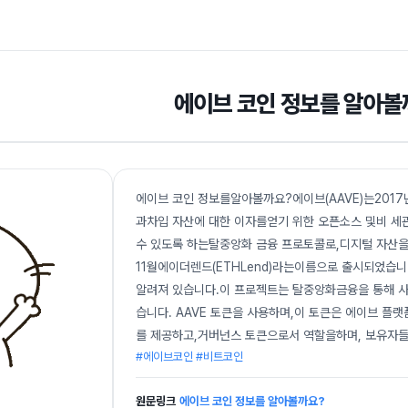
에이브 코인 정보를 알아볼
에이브 코인 정보를알아볼까요?에이브(AAVE)는201
과차입 자산에 대한 이자를얻기 위한 오픈소스 및비 
수 있도록 하는탈중앙화 금융 프로토콜로,디지털 자산을
11월에이더렌드(ETHLend)라는이름으로 출시되었습니
알려져 있습니다.이 프로젝트는 탈중앙화금융을 통해 
습니다. AAVE 토큰을 사용하며,이 토큰은 에이브 플
를 제공하고,거버넌스 토큰으로서 역할을하며, 보유자
#에이브코인 #비트코인
원문링크
에이브 코인 정보를 알아볼까요?