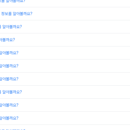
보를 알아볼까요?
 정보를 알아볼까요?
를 알아볼까요?
알아볼까요?
 알아볼까요?
 알아볼까요?
 알아볼까요?
를 알아볼까요?
 알아볼까요?
 알아볼까요?