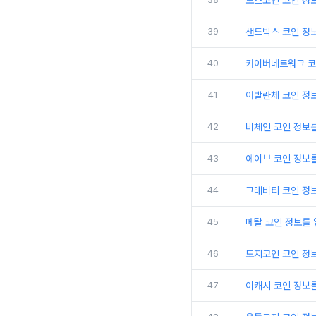
모스코인 코인 정
39
샌드박스 코인 정
40
카이버네트워크 코
41
아발란체 코인 정
42
비체인 코인 정보
43
에이브 코인 정보
44
그래비티 코인 정
45
메탈 코인 정보를
46
도지코인 코인 정
47
이캐시 코인 정보