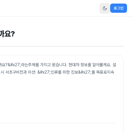
로그인
까요?
까요?&#x27;라는주제를 가지고 왔습니다. 현대차 정보를 알아볼게요. 설
시 서초구비전과 미션: &#x27;인류를 위한 진보&#x27;를 목표로지속