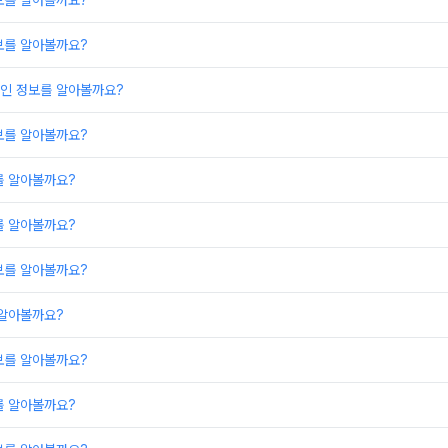
보를 알아볼까요?
보를 알아볼까요?
인 정보를 알아볼까요?
보를 알아볼까요?
를 알아볼까요?
를 알아볼까요?
보를 알아볼까요?
 알아볼까요?
보를 알아볼까요?
를 알아볼까요?