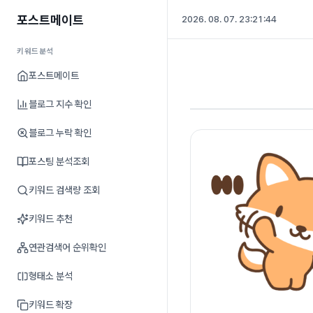
포스트메이트
2026. 08. 07. 23:21:44
키워드분석
포스트메이트
블로그 지수 확인
블로그 누락 확인
포스팅 분석조회
키워드 검색량 조회
키워드 추천
연관검색어 순위확인
형태소 분석
키워드 확장