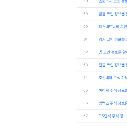
58
스토리지 코인 정
59
웜홀 코인 정보를
60
피스네트워크 코인
61
앵커 코인 정보를
62
빔 코인 정보를 
63
펜들 코인 정보를
64
조선내화 주식 정
65
하이브 주식 정보
66
젬백스 주식 정보
67
DS단석 주식 정