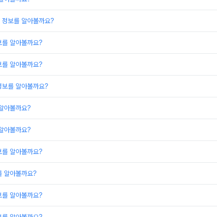
 정보를 알아볼까요?
보를 알아볼까요?
보를 알아볼까요?
정보를 알아볼까요?
 알아볼까요?
 알아볼까요?
보를 알아볼까요?
를 알아볼까요?
보를 알아볼까요?