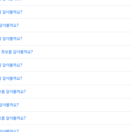
를 알아볼까요?
 알아볼까요?
를 알아볼까요?
 정보를 알아볼까요?
를 알아볼까요?
를 알아볼까요?
보를 알아볼까요?
 알아볼까요?
보를 알아볼까요?
 알아볼까요?