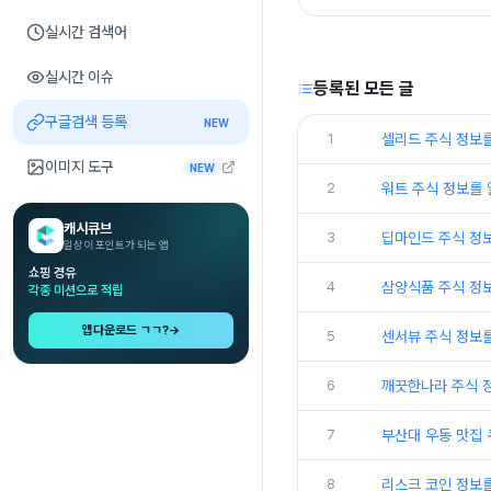
실시간 검색어
실시간 이슈
등록된 모든 글
구글검색 등록
NEW
1
셀리드 주식 정보
이미지 도구
NEW
2
워트 주식 정보를
캐시큐브
3
딥마인드 주식 정
일상이 포인트가 되는 앱
쇼핑 경유
4
삼양식품 주식 정
각종 미션으로 적립
앱다운로드 ㄱㄱ?
→
5
센서뷰 주식 정보
6
깨끗한나라 주식 
7
부산대 우동 맛집 
8
리스크 코인 정보