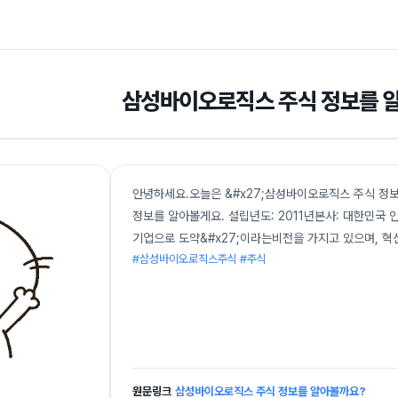
삼성바이오로직스 주식 정보를 
안녕하세요.오늘은 &#x27;삼성바이오로직스 주식 정
정보를 알아볼게요. 설립년도: 2011년본사: 대한민국 
기업으로 도약&#x27;이라는비전을 가지고 있으며, 
#삼성바이오로직스주식 #주식
원문링크
삼성바이오로직스 주식 정보를 알아볼까요?