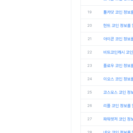
19
폴카닷 코인 정보
20
헌트 코인 정보를
21
아이콘 코인 정보
22
비트코인캐시 코인
23
플로우 코인 정보
24
이오스 코인 정보
25
코스모스 코인 정
26
리플 코인 정보를
27
파워렛저 코인 정
28
네오 코인 정보를