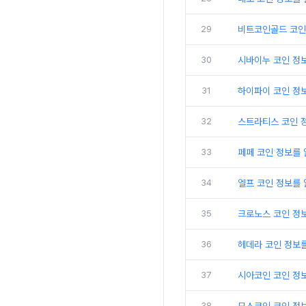
29
비트코인골드 코인
30
시바이누 코인 정
31
하이파이 코인 정
32
스트라티스 코인 
33
페페 코인 정보를
34
엘프 코인 정보를
35
크로노스 코인 정
36
헤데라 코인 정보
37
시아코인 코인 정
38