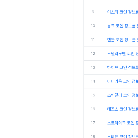
9
아스타 코인 정보
10
봉크 코인 정보를
11
맨틀 코인 정보를
12
스텔라루멘 코인 
13
하이브 코인 정보
14
이더리움 코인 정
15
스팀달러 코인 정
16
테조스 코인 정보
17
스트라이크 코인 
18
스테픈 코인 정보