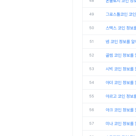
48
온톨로지 코인 정
49
그로스톨코인 코인
50
스택스 코인 정보
51
넴 코인 정보를 
52
골렘 코인 정보를
53
시빅 코인 정보를
54
아더 코인 정보를
55
아르고 코인 정보
56
아크 코인 정보를
57
미나 코인 정보를