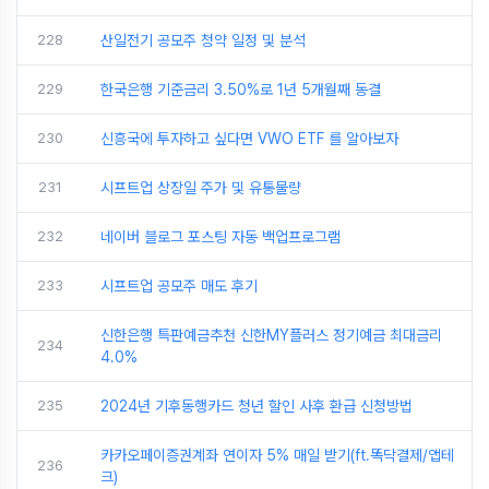
228
산일전기 공모주 청약 일정 및 분석
229
한국은행 기준금리 3.50%로 1년 5개월째 동결
230
신흥국에 투자하고 싶다면 VWO ETF 를 알아보자
231
시프트업 상장일 주가 및 유통물량
232
네이버 블로그 포스팅 자동 백업프로그램
233
시프트업 공모주 매도 후기
신한은행 특판예금추천 신한MY플러스 정기예금 최대금리
234
4.0%
235
2024년 기후동행카드 청년 할인 사후 환급 신청방법
카카오페이증권계좌 연이자 5% 매일 받기(ft.똑닥결제/앱테
236
크)