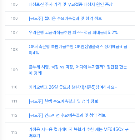
105
대상포진 주사 가격 및 무료접종 대상자 원인 증상
106
[공모주] 셀비온 수요예측결과 및 청약 정보
107
우리은행 고금리적금추천 퍼스트적금 최대금리5.2%
OK저축은행 특판예금추천 OK안심앱플러스 정기예금6 금
108
리4%
금투세 시행, 국장 vs 미장, 어디에 투자할까? 장단점 한눈
109
에 정리!
110
카카오뱅크 26일 굿모닝 챌린지(시즌5)참여하세요~
111
[공모주] 한켐 수요예측결과 및 청약 정보
112
[공모주] 인스피언 수요예측결과 및 청약 정보
가정용 사무용 컬러레이저 복합기 추천 캐논 MF645Cx 구
113
매후기