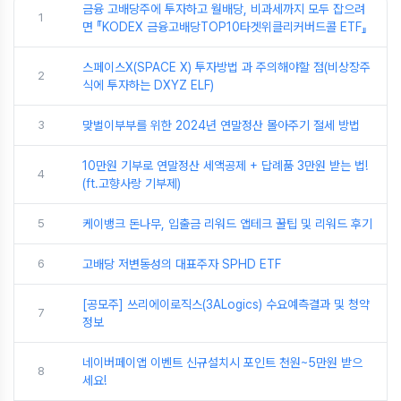
금융 고배당주에 투자하고 월배당, 비과세까지 모두 잡으려
1
면 『KODEX 금융고배당TOP10타겟위클리커버드콜 ETF』
스페이스X(SPACE X) 투자방법 과 주의해야할 점(비상장주
2
식에 투자하는 DXYZ ELF)
3
맞벌이부부를 위한 2024년 연말정산 몰아주기 절세 방법
10만원 기부로 연말정산 세액공제 + 답례품 3만원 받는 법!
4
(ft.고향사랑 기부제)
5
케이뱅크 돈나무, 입출금 리워드 앱테크 꿀팁 및 리워드 후기
6
고배당 저변동성의 대표주자 SPHD ETF
[공모주] 쓰리에이로직스(3ALogics) 수요예측결과 및 청약
7
정보
네이버페이앱 이벤트 신규설치시 포인트 천원~5만원 받으
8
세요!