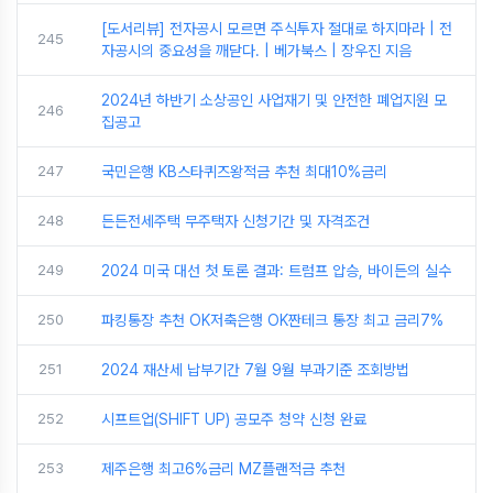
[도서리뷰] 전자공시 모르면 주식투자 절대로 하지마라 | 전
245
자공시의 중요성을 깨닫다. | 베가북스 | 장우진 지음
2024년 하반기 소상공인 사업재기 및 안전한 폐업지원 모
246
집공고
247
국민은행 KB스타퀴즈왕적금 추천 최대10%금리
248
든든전세주택 무주택자 신청기간 및 자격조건
249
2024 미국 대선 첫 토론 결과: 트럼프 압승, 바이든의 실수
250
파킹통장 추천 OK저축은행 OK짠테크 통장 최고 금리7%
251
2024 재산세 납부기간 7월 9월 부과기준 조회방법
252
시프트업(SHIFT UP) 공모주 청약 신청 완료
253
제주은행 최고6%금리 MZ플랜적금 추천