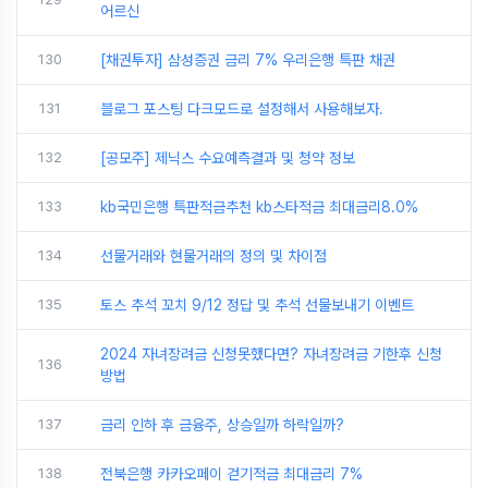
어르신
130
[채권투자] 삼성증권 금리 7% 우리은행 특판 채권
131
블로그 포스팅 다크모드로 설정해서 사용해보자.
132
[공모주] 제닉스 수요예측결과 및 청약 정보
133
kb국민은행 특판적금추천 kb스타적금 최대금리8.0%
134
선물거래와 현물거래의 정의 및 차이점
135
토스 추석 꼬치 9/12 정답 및 추석 선물보내기 이벤트
2024 자녀장려금 신청못했다면? 자녀장려금 기한후 신청
136
방법
137
금리 인하 후 금융주, 상승일까 하락일까?
138
전북은행 카카오페이 걷기적금 최대금리 7%