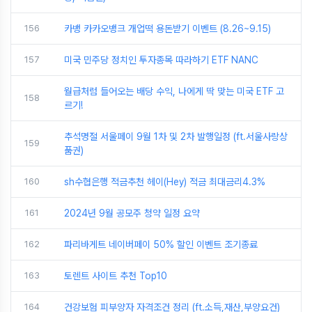
156
카뱅 카카오뱅크 개업떡 용돈받기 이벤트 (8.26~9.15)
157
미국 민주당 정치인 투자종목 따라하기 ETF NANC
월급처럼 들어오는 배당 수익, 나에게 딱 맞는 미국 ETF 고
158
르기!
추석명절 서울페이 9월 1차 및 2차 발행일정 (ft.서울사랑상
159
품권)
160
sh수협은행 적금추천 헤이(Hey) 적금 최대금리4.3%
161
2024년 9월 공모주 청약 일정 요약
162
파리바게트 네이버페이 50% 할인 이벤트 조기종료
163
토렌트 사이트 추천 Top10
164
건강보험 피부양자 자격조건 정리 (ft.소득,재산,부양요건)