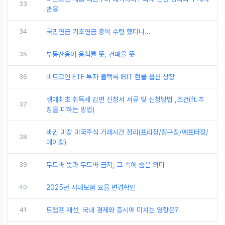
33
반응
34
국민연금 기초연금 중복 수령 했더니...
35
부동산용어 용적률 뜻, 건폐율 뜻
36
비트코인 ETF 투자 블랙록 IBIT 현물 옵션 상장
생애최초 취득세 감면 신청서 서류 및 신청방법 ,조건(ft.추
37
징을 피하는 방법)
바뀐 미장 미국주식 거래시간 정리(프리장/정규장/애프터장/
38
데이장)
39
무토바 뜻과 무토바 금지, 그 속에 숨은 의미
40
2025년 사대보험 요율 변경확인
41
트럼프 재선, 국내 경제와 증시에 미치는 영향은?