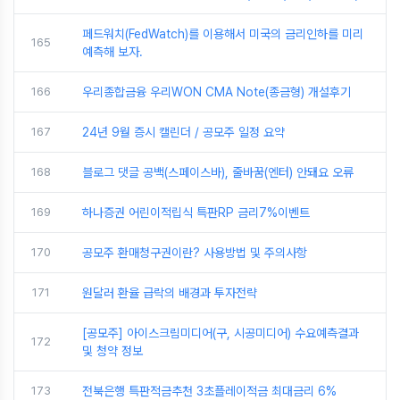
페드워치(FedWatch)를 이용해서 미국의 금리인하를 미리
165
예측해 보자.
166
우리종합금융 우리WON CMA Note(종금형) 개설후기
167
24년 9월 증시 캘린더 / 공모주 일정 요약
168
블로그 댓글 공백(스페이스바), 줄바꿈(엔터) 안돼요 오류
169
하나증권 어린이적립식 특판RP 금리7%이벤트
170
공모주 환매청구권이란? 사용방법 및 주의사항
171
원달러 환율 급락의 배경과 투자전략
[공모주] 아이스크림미디어(구, 시공미디어) 수요예측결과
172
및 청약 정보
173
전북은행 특판적금추천 3초플레이적금 최대금리 6%