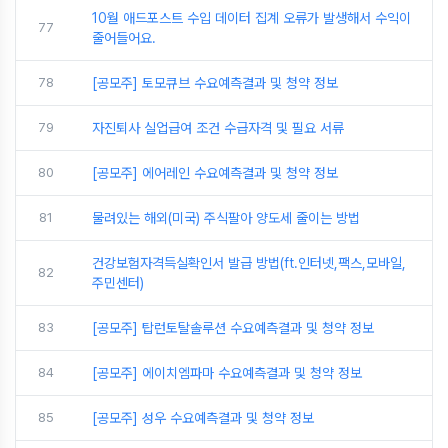
10월 애드포스트 수입 데이터 집계 오류가 발생해서 수익이
77
줄어들어요.
78
[공모주] 토모큐브 수요예측결과 및 청약 정보
79
자진퇴사 실업급여 조건 수급자격 및 필요 서류
80
[공모주] 에어레인 수요예측결과 및 청약 정보
81
물려있는 해외(미국) 주식팔아 양도세 줄이는 방법
건강보험자격득실확인서 발급 방법(ft.인터넷,팩스,모바일,
82
주민센터)
83
[공모주] 탑런토탈솔루션 수요예측결과 및 청약 정보
84
[공모주] 에이치엠파마 수요예측결과 및 청약 정보
85
[공모주] 성우 수요예측결과 및 청약 정보