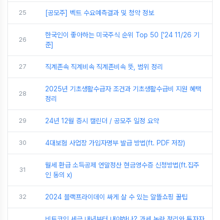
25
[공모주] 벡트 수요예측결과 및 청약 정보
한국인이 좋아하는 미국주식 순위 Top 50 ['24 11/26 기
26
준]
27
직계존속 직계비속 직계존비속 뜻, 범위 정리
2025년 기초생활수급자 조건과 기초생활수급비 지원 혜택
28
정리
29
24년 12월 증시 캘린더 / 공모주 일정 요약
30
4대보험 사업장 가입자명부 발급 방법(ft. PDF 저장)
월세 환급 소득공제 연말정산 현금영수증 신청방법(ft.집주
31
인 동의 x)
32
2024 블랙프라이데이 싸게 살 수 있는 알뜰쇼핑 꿀팁
비트코인 세금 내년부터 내야하나? 과세 논란 정리와 투자자