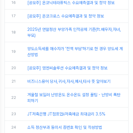
16
[공모주] 온코닉테라퓨틱스 수요예측결과 및 청약 정보
17
[공모주] 온코크로스 수요예측결과 및 청약 정보
2025년 연말정산 부양가족 인적공제 기준(ft.배우자,자녀,
18
부모)
양도소득세를 매수자가 '전액 부담'하기로 한 경우 양도세 계
19
산방법
20
[공모주] 엠엔씨솔루션 수요예측결과 및 청약 정보
21
비즈니스용어 당사,귀사,자사,폐사,타사 뜻 알아보기
겨울철 보일러 난방온도 온수온도 설정 꿀팁 - 난방비 폭탄
22
피하기
23
JT저축은행 JT점프업ii저축예금 최대금리 3.5%
24
소득 정산부과 동의서 증번호 확인 및 작성방법