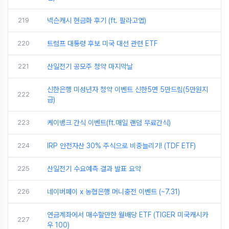
219
넥슨캐시 현금화 후기 (ft. 팔라고앱)
220
트럼프 대통령 후보 미국 대선 관련 ETF
221
산일전기 공모주 청약 마지막날
신한은행 미성년자 청약 이벤트 신한5면 5만드림(5만원지
222
급)
223
케이뱅크 간식 이벤트(ft.매일 랜덤 무료간식)
224
IRP 안전자산 30% 주식으로 비중늘리기! (TDF ETF)
225
산일전기 수요예측 결과 발표 요약
226
네이버페이 x 농협은행 머니충전 이벤트 (~7.31)
연금계좌에서 매수할만한 월배당 ETF (TIGER 미국캐시카
227
우 100)