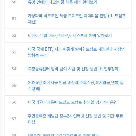
50
유명 연예인 나오는 꿈 해몽 해석 알아보기
가상화폐 비트코인 세금 도지코인 이더리움 전망 (ft. 트럼프
51
재선)
52
티데이 11월 베라,뚜레르,이니스프리 혜택 알아보기
미국 국채 ETF, 지금 어떻게 할까? 트럼프 재집권과 시장의
53
방향성 분석
54
쿠팡물류센터 알바 급여 시급 및 신청 방법 (ft.업무정리)
2025년 최저시급 임금 총정리(주휴수당,최저월급,연봉,실
55
수령액)
56
미국 47대 대통령 도널드 트럼프 취임일 임기기간은?
주민등록증 재발급 정부24 인터넷 신청 방법 및 기간 무료
57
대상
58
[공모주] 엠오티 수요예측결과 및 청약 정보