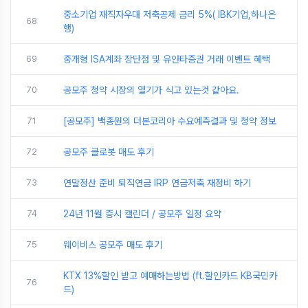
중소기업 재직자우대 저축공제 금리 5%( IBK기업,하나은
68
행)
69
중개형 ISA계좌 장단점 및 유안타증권 거래 이벤트 혜택
70
공모주 청약 시장의 열기가 식고 있는것 같아요.
71
[공모주] 백종원의 더본코리아 수요예측결과 및 청약 정보
72
공모주 클로봇 매도 후기
73
연말정산 준비 퇴직연금 IRP 연금저축 재정비 하기
74
24년 11월 증시 캘린더 / 공모주 일정 요약
75
웨이비스 공모주 매도 후기
KTX 13%할인 받고 예매하는방법 (ft.할인카드 KB국민카
76
드)