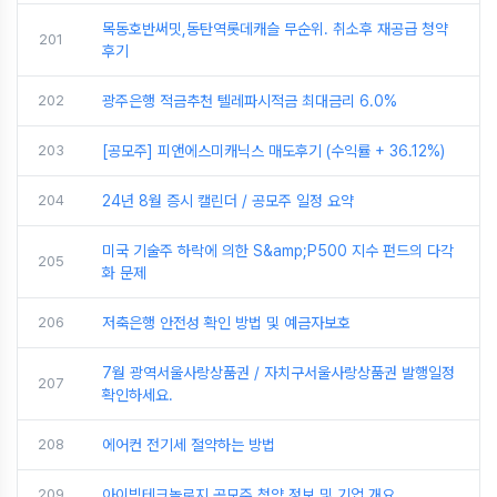
목동호반써밋,동탄역롯데캐슬 무순위. 취소후 재공급 청약
201
후기
202
광주은행 적금추천 텔레파시적금 최대금리 6.0%
203
[공모주] 피앤에스미캐닉스 매도후기 (수익률 + 36.12%)
204
24년 8월 증시 캘린더 / 공모주 일정 요약
미국 기술주 하락에 의한 S&amp;P500 지수 펀드의 다각
205
화 문제
206
저축은행 안전성 확인 방법 및 예금자보호
7월 광역서울사랑상품권 / 자치구서울사랑상품권 발행일정
207
확인하세요.
208
에어컨 전기세 절약하는 방법
209
아이빔테크놀로지 공모주 청약 정보 및 기업 개요