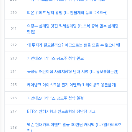
210
티몬 위메프 탈퇴 방법 (ft. 환불계좌 등록 DB오류)
의정부 삼계탕 맛집 백세삼계탕 (ft.초복 중복 말복 삼계탕
211
맛집)
212
왜 투자가 필요할까요? 예금으로는 돈을 모을 수 없으니까!
213
피앤에스미캐닉스 공모주 청약 완료
214
국공립 어린이집 사립지정형 반대 서명 (ft. 유보통합논란)
215
케이뱅크 아이스크림 뽑기 이벤트(ft.케이뱅크 용돈받기)
216
피앤에스미캐닉스 공모주 청약 일정
217
ETF의 환헤지형과 환노출형의 장단점 비교
넥슨 현대카드 이벤트 발급 30만원 캐시백 (ft.7월카테크추
218
천)