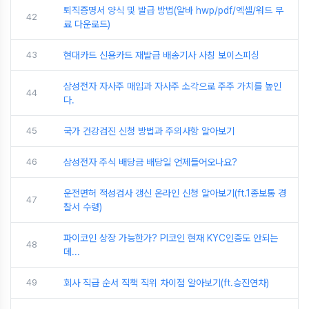
퇴직증명서 양식 및 발급 방법(알바 hwp/pdf/엑셀/워드 무
42
료 다운로드)
43
현대카드 신용카드 재발급 배송기사 사칭 보이스피싱
삼성전자 자사주 매입과 자사주 소각으로 주주 가치를 높인
44
다.
45
국가 건강검진 신청 방법과 주의사항 알아보기
46
삼성전자 주식 배당금 배당일 언제들어오나요?
운전면허 적성검사 갱신 온라인 신청 알아보기(ft.1종보통 경
47
찰서 수령)
파이코인 상장 가능한가? PI코인 현재 KYC인증도 안되는
48
데...
49
회사 직급 순서 직책 직위 차이점 알아보기(ft.승진연차)