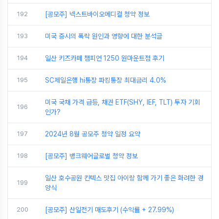
192
[공모주] 넥스트바이오메디컬 청약 정보
193
미국 증시의 폭락 원인과 영향에 대한 분석글
194
일산 키즈카페 챔피언 1250 원마운트점 후기
195
SC제일은행 hi통장 파킹통장 최대금리 4.0%
미국 국채 가격 급등, 채권 ETF(SHY, IEF, TLT) 투자 기회
196
인가?
197
2024년 8월 공모주 청약 일정 요약
198
[공모주] 뱅크웨어글로벌 청약 정보
일산 호수공원 킨텍스 맛집 아이랑 함께 가기 좋은 화려한 경
199
양식
200
[공모주] 산일전기 매도후기 (수익률 + 27.99%)