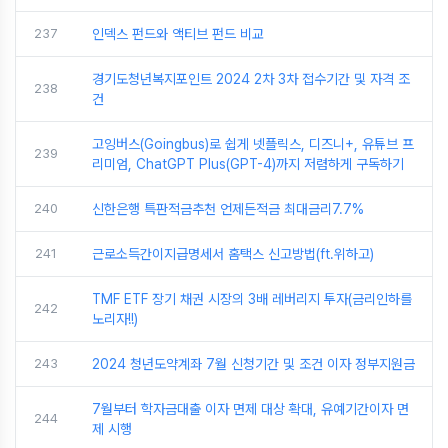
237
인덱스 펀드와 액티브 펀드 비교
경기도청년복지포인트 2024 2차 3차 접수기간 및 자격 조
238
건
고잉버스(Goingbus)로 쉽게 넷플릭스, 디즈니+, 유튜브 프
239
리미엄, ChatGPT Plus(GPT-4)까지 저렴하게 구독하기
240
신한은행 특판적금추천 언제든적금 최대금리7.7%
241
근로소득간이지급명세서 홈택스 신고방법(ft.위하고)
TMF ETF 장기 채권 시장의 3배 레버리지 투자(금리인하를
242
노리자!!)
243
2024 청년도약계좌 7월 신청기간 및 조건 이자 정부지원금
7월부터 학자금대출 이자 면제 대상 확대, 유예기간이자 면
244
제 시행