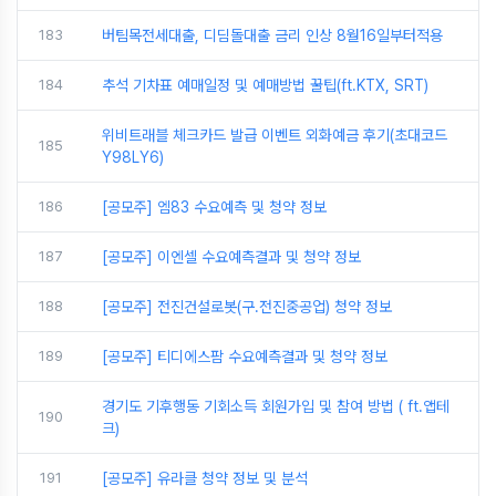
183
버팀목전세대출, 디딤돌대출 금리 인상 8월16일부터적용
184
추석 기차표 예매일정 및 예매방법 꿀팁(ft.KTX, SRT)
위비트래블 체크카드 발급 이벤트 외화예금 후기(초대코드
185
Y98LY6)
186
[공모주] 엠83 수요예측 및 청약 정보
187
[공모주] 이엔셀 수요예측결과 및 청약 정보
188
[공모주] 전진건설로봇(구.전진중공업) 청약 정보
189
[공모주] 티디에스팜 수요예측결과 및 청약 정보
경기도 기후행동 기회소득 회원가입 및 참여 방법 ( ft.앱테
190
크)
191
[공모주] 유라클 청약 정보 및 분석