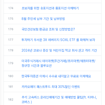
174
초보자를 위한 숏포지션과 롱포지션 이해하기
175
8월 주민세 납부 기간 및 납부방법
176
국민건강보험 환급금 조회 및 신청방법은?
177
투자하기 무서운 3X 레버리지 SOXL ETF 를 파해쳐 보자
178
2024년 코로나 증상 및 어린이집 학교 회사 권고 격리 기간
미국주식거래시 데이마켓(주간거래)/프리마켓/애프터마켓/
179
정규장 시간과 블루오션
180
한국투자증권 이체시 수수료 내지말고 무료로 이체해요
181
카카오페이 패스트푸드 최대 30%할인 이벤트
추석 고속버스 온라인예매기간 및 예매방법 꿀팁(ft. 티머니,
182
코버스 )