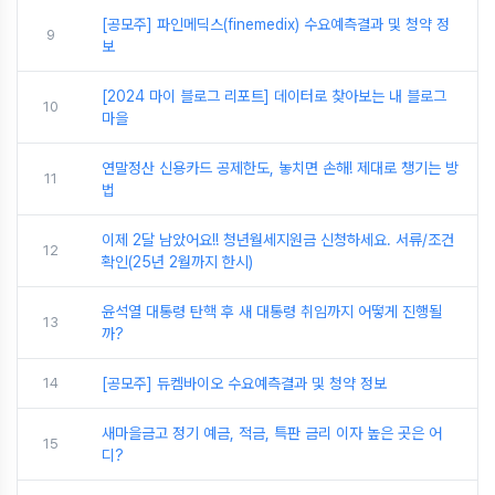
[공모주] 파인메딕스(finemedix) 수요예측결과 및 청약 정
9
보
[2024 마이 블로그 리포트] 데이터로 찾아보는 내 블로그
10
마을
연말정산 신용카드 공제한도, 놓치면 손해! 제대로 챙기는 방
11
법
이제 2달 남았어요!! 청년월세지원금 신청하세요. 서류/조건
12
확인(25년 2월까지 한시)
윤석열 대통령 탄핵 후 새 대통령 취임까지 어떻게 진행될
13
까?
14
[공모주] 듀켐바이오 수요예측결과 및 청약 정보
새마을금고 정기 예금, 적금, 특판 금리 이자 높은 곳은 어
15
디?