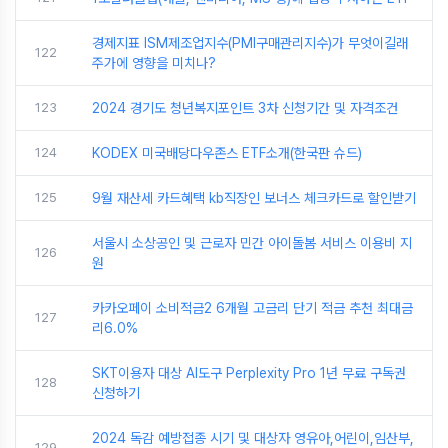
경제지표 ISM제조업지수(PMI구매관리지수)가 무엇이길래
122
주가에 영향을 미치나?
123
2024 경기도 청년복지포인트 3차 신청기간 및 자격조건
124
KODEX 미국배당다우존스 ETF소개(한국판 슈드)
125
9월 재산세 카드혜택 kb직장인 보너스 체크카드로 할인받기
서울시 소상공인 및 근로자 민간 아이돌봄 서비스 이용비 지
126
원
카카오페이 소비적금2 6개월 고금리 단기 적금 추천 최대금
127
리6.0%
SKT이용자 대상 AI도구 Perplexity Pro 1년 무료 구독권
128
신청하기
2024 독감 예방접종 시기 및 대상자 영유아,어린이,임산부,
129