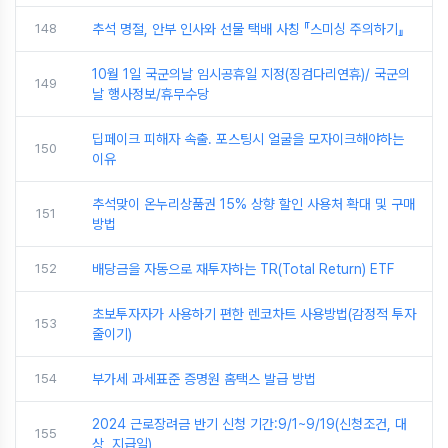
148
추석 명절, 안부 인사와 선물 택배 사칭 『스미싱 주의하기』
10월 1일 국군의날 임시공휴일 지정(징검다리연휴)/ 국군의
149
날 행사정보/휴무수당
딥페이크 피해자 속출. 포스팅시 얼굴을 모자이크해야하는
150
이유
추석맞이 온누리상품권 15% 상향 할인 사용처 확대 및 구매
151
방법
152
배당금을 자동으로 재투자하는 TR(Total Return) ETF
초보투자자가 사용하기 편한 렌코차트 사용방법(감정적 투자
153
줄이기)
154
부가세 과세표준 증명원 홈택스 발급 방법
2024 근로장려금 반기 신청 기간:9/1~9/19(신청조건, 대
155
상, 지급일)