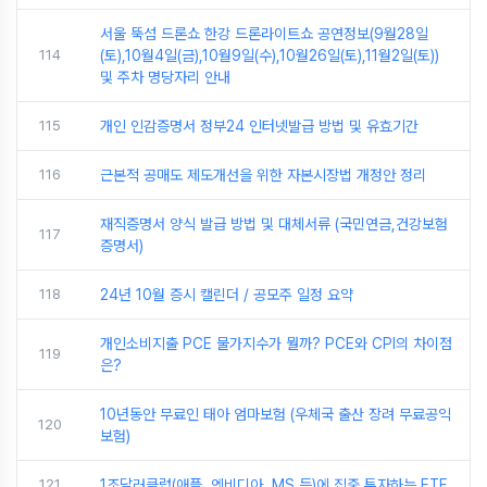
서울 뚝섬 드론쇼 한강 드론라이트쇼 공연정보(9월28일
114
(토),10월4일(금),10월9일(수),10월26일(토),11월2일(토))
및 주차 명당자리 안내
115
개인 인감증명서 정부24 인터넷발급 방법 및 유효기간
116
근본적 공매도 제도개선을 위한 자본시장법 개정안 정리
재직증명서 양식 발급 방법 및 대체서류 (국민연금,건강보험
117
증명서)
118
24년 10월 증시 캘린더 / 공모주 일정 요약
개인소비지출 PCE 물가지수가 뭘까? PCE와 CPI의 차이점
119
은?
10년동안 무료인 태아 엄마보험 (우체국 출산 장려 무료공익
120
보험)
121
1조달러클럽(애플, 엔비디아, MS 등)에 집중 투자하는 ETF