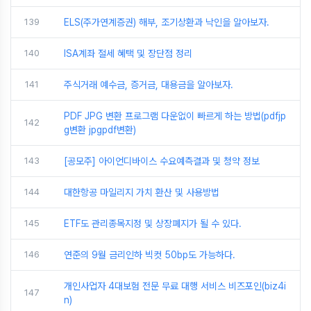
139
ELS(주가연계증권) 해부, 조기상환과 낙인을 알아보자.
140
ISA계좌 절세 혜택 및 장단점 정리
141
주식거래 예수금, 증거금, 대용금을 알아보자.
PDF JPG 변환 프로그램 다운없이 빠르게 하는 방법(pdfjp
142
g변환 jpgpdf변환)
143
[공모주] 아이언디바이스 수요예측결과 및 청약 정보
144
대한항공 마일리지 가치 환산 및 사용방법
145
ETF도 관리종목지정 및 상장폐지가 될 수 있다.
146
연준의 9월 금리인하 빅컷 50bp도 가능하다.
개인사업자 4대보험 전문 무료 대행 서비스 비즈포인(biz4i
147
n)