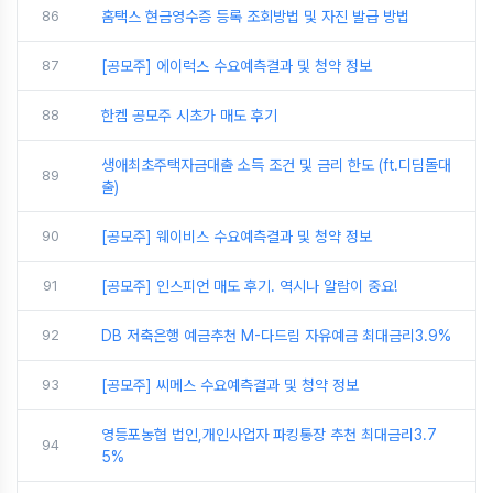
86
홈택스 현금영수증 등록 조회방법 및 자진 발급 방법
87
[공모주] 에이럭스 수요예측결과 및 청약 정보
88
한켐 공모주 시초가 매도 후기
생애최초주택자금대출 소득 조건 및 금리 한도 (ft.디딤돌대
89
출)
90
[공모주] 웨이비스 수요예측결과 및 청약 정보
91
[공모주] 인스피언 매도 후기. 역시나 알람이 중요!
92
DB 저축은행 예금추천 M-다드림 자유예금 최대금리3.9%
93
[공모주] 씨메스 수요예측결과 및 청약 정보
영등포농협 법인,개인사업자 파킹통장 추천 최대금리3.7
94
5%