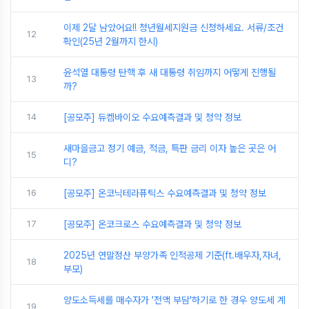
이제 2달 남았어요!! 청년월세지원금 신청하세요. 서류/조건
12
확인(25년 2월까지 한시)
윤석열 대통령 탄핵 후 새 대통령 취임까지 어떻게 진행될
13
까?
14
[공모주] 듀켐바이오 수요예측결과 및 청약 정보
새마을금고 정기 예금, 적금, 특판 금리 이자 높은 곳은 어
15
디?
16
[공모주] 온코닉테라퓨틱스 수요예측결과 및 청약 정보
17
[공모주] 온코크로스 수요예측결과 및 청약 정보
2025년 연말정산 부양가족 인적공제 기준(ft.배우자,자녀,
18
부모)
양도소득세를 매수자가 '전액 부담'하기로 한 경우 양도세 계
19