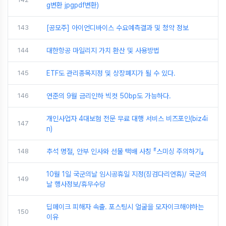
g변환 jpgpdf변환)
143
[공모주] 아이언디바이스 수요예측결과 및 청약 정보
144
대한항공 마일리지 가치 환산 및 사용방법
145
ETF도 관리종목지정 및 상장폐지가 될 수 있다.
146
연준의 9월 금리인하 빅컷 50bp도 가능하다.
개인사업자 4대보험 전문 무료 대행 서비스 비즈포인(biz4i
147
n)
148
추석 명절, 안부 인사와 선물 택배 사칭 『스미싱 주의하기』
10월 1일 국군의날 임시공휴일 지정(징검다리연휴)/ 국군의
149
날 행사정보/휴무수당
딥페이크 피해자 속출. 포스팅시 얼굴을 모자이크해야하는
150
이유