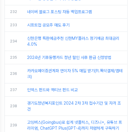
232
네이버 블로그 포스팅 자동 백업프로그램
233
시프트업 공모주 매도 후기
신한은행 특판예금추천 신한MY플러스 정기예금 최대금리
234
4.0%
235
2024년 기후동행카드 청년 할인 사후 환급 신청방법
카카오페이증권계좌 연이자 5% 매일 받기(ft.똑닥결제/앱테
236
크)
237
인덱스 펀드와 액티브 펀드 비교
경기도청년복지포인트 2024 2차 3차 접수기간 및 자격 조
238
건
고잉버스(Goingbus)로 쉽게 넷플릭스, 디즈니+, 유튜브 프
239
리미엄, ChatGPT Plus(GPT-4)까지 저렴하게 구독하기