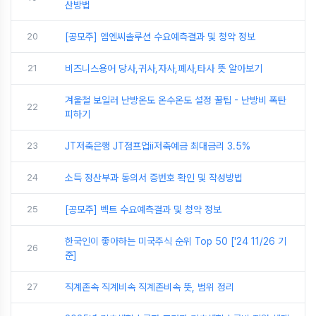
산방법
20
[공모주] 엠엔씨솔루션 수요예측결과 및 청약 정보
21
비즈니스용어 당사,귀사,자사,폐사,타사 뜻 알아보기
겨울철 보일러 난방온도 온수온도 설정 꿀팁 - 난방비 폭탄
22
피하기
23
JT저축은행 JT점프업ii저축예금 최대금리 3.5%
24
소득 정산부과 동의서 증번호 확인 및 작성방법
25
[공모주] 벡트 수요예측결과 및 청약 정보
한국인이 좋아하는 미국주식 순위 Top 50 ['24 11/26 기
26
준]
27
직계존속 직계비속 직계존비속 뜻, 범위 정리