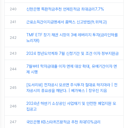
240
신한은행 특판적금추천 언제든적금 최대금리7.7%
241
근로소득간이지급명세서 홈택스 신고방법(ft.위하고)
TMF ETF 장기 채권 시장의 3배 레버리지 투자(금리인하를
242
노리자!!)
243
2024 청년도약계좌 7월 신청기간 및 조건 이자 정부지원금
7월부터 학자금대출 이자 면제 대상 확대, 유예기간이자 면
244
제 시행
[도서리뷰] 전자공시 모르면 주식투자 절대로 하지마라 | 전
245
자공시의 중요성을 깨닫다. | 베가북스 | 장우진 지음
2024년 하반기 소상공인 사업재기 및 안전한 폐업지원 모
246
집공고
247
국민은행 KB스타퀴즈왕적금 추천 최대10%금리