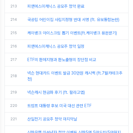
213
피앤에스미캐닉스 공모주 청약 완료
214
국공립 어린이집 사립지정형 반대 서명 (ft. 유보통합논란)
215
케이뱅크 아이스크림 뽑기 이벤트(ft.케이뱅크 용돈받기)
216
피앤에스미캐닉스 공모주 청약 일정
217
ETF의 환헤지형과 환노출형의 장단점 비교
넥슨 현대카드 이벤트 발급 30만원 캐시백 (ft.7월카테크추
218
천)
219
넥슨캐시 현금화 후기 (ft. 팔라고앱)
220
트럼프 대통령 후보 미국 대선 관련 ETF
221
산일전기 공모주 청약 마지막날
신한은행 미성년자 청약 이벤트 신한5면 5만드림(5만원지