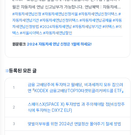
월은 자동차세 연납 신고납부가 가능합니다. 연납혜택 : 자동차세
...
#자동차세연납신청 #자동차세연납신청서울 #자동차세연납신청이텍스 #
자동차세연납기간 #자동차세연납신청위텍스 #자동차세연납공제율 #자동
차세연납신청방법 #2024자동차세연납 #자동차세납부기간 #위텍스 #이
텍스 #서울시이텍스 #자동차세연납할인
원문링크
2024 자동차세 연납 신청은 1월에 하세요!
등록된 모든 글
금융 고배당주에 투자하고 월배당, 비과세까지 모두 잡으려
1
면 『KODEX 금융고배당TOP10타겟위클리커버드콜 ETF』
스페이스X(SPACE X) 투자방법 과 주의해야할 점(비상장주
2
식에 투자하는 DXYZ ELF)
3
맞벌이부부를 위한 2024년 연말정산 몰아주기 절세 방법