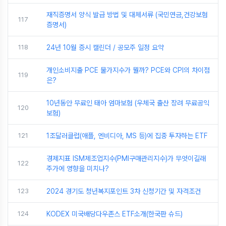
재직증명서 양식 발급 방법 및 대체서류 (국민연금,건강보험
117
증명서)
118
24년 10월 증시 캘린더 / 공모주 일정 요약
개인소비지출 PCE 물가지수가 뭘까? PCE와 CPI의 차이점
119
은?
10년동안 무료인 태아 엄마보험 (우체국 출산 장려 무료공익
120
보험)
121
1조달러클럽(애플, 엔비디아, MS 등)에 집중 투자하는 ETF
경제지표 ISM제조업지수(PMI구매관리지수)가 무엇이길래
122
주가에 영향을 미치나?
123
2024 경기도 청년복지포인트 3차 신청기간 및 자격조건
124
KODEX 미국배당다우존스 ETF소개(한국판 슈드)