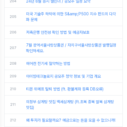
204
24년 8월 증시 캘린더 / 공모주 일정 요약
미국 기술주 하락에 의한 S&amp;P500 지수 펀드의 다각
205
화 문제
206
저축은행 안전성 확인 방법 및 예금자보호
7월 광역서울사랑상품권 / 자치구서울사랑상품권 발행일정
207
확인하세요.
208
에어컨 전기세 절약하는 방법
209
아이빔테크놀로지 공모주 청약 정보 및 기업 개요
210
티몬 위메프 탈퇴 방법 (ft. 환불계좌 등록 DB오류)
의정부 삼계탕 맛집 백세삼계탕 (ft.초복 중복 말복 삼계탕
211
맛집)
212
왜 투자가 필요할까요? 예금으로는 돈을 모을 수 없으니까!