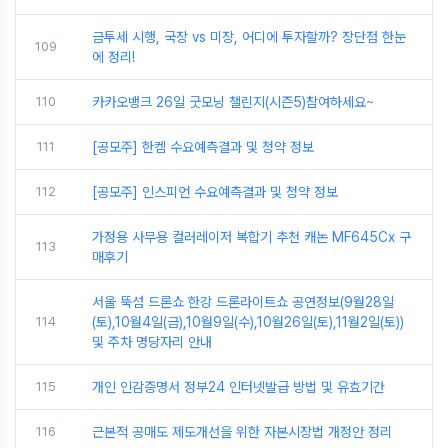
금투세 시행, 국장 vs 미장, 어디에 투자할까? 장단점 한눈
109
에 정리!
110
카카오뱅크 26일 굿모닝 챌린지(시즌5)참여하세요~
111
[공모주] 한켐 수요예측결과 및 청약 정보
112
[공모주] 인스피언 수요예측결과 및 청약 정보
가정용 사무용 컬러레이저 복합기 추천 캐논 MF645Cx 구
113
매후기
서울 뚝섬 드론쇼 한강 드론라이트쇼 공연정보(9월28일
114
(토),10월4일(금),10월9일(수),10월26일(토),11월2일(토))
및 주차 명당자리 안내
115
개인 인감증명서 정부24 인터넷발급 방법 및 유효기간
116
근본적 공매도 제도개선을 위한 자본시장법 개정안 정리