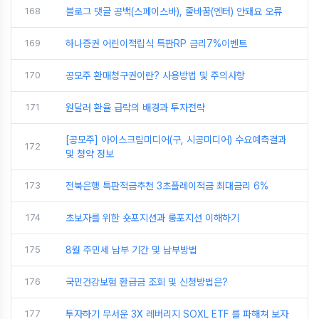
168
블로그 댓글 공백(스페이스바), 줄바꿈(엔터) 안돼요 오류
169
하나증권 어린이적립식 특판RP 금리7%이벤트
170
공모주 환매청구권이란? 사용방법 및 주의사항
171
원달러 환율 급락의 배경과 투자전략
[공모주] 아이스크림미디어(구, 시공미디어) 수요예측결과
172
및 청약 정보
173
전북은행 특판적금추천 3초플레이적금 최대금리 6%
174
초보자를 위한 숏포지션과 롱포지션 이해하기
175
8월 주민세 납부 기간 및 납부방법
176
국민건강보험 환급금 조회 및 신청방법은?
177
투자하기 무서운 3X 레버리지 SOXL ETF 를 파해쳐 보자