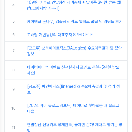
10만원 기부로 연말정산 세액공제 + 답례품 3만원 받는 법!
4
(ft.고향사랑 기부제)
5
케이뱅크 돈나무, 입출금 리워드 앱테크 꿀팁 및 리워드 후기
6
고배당 저변동성의 대표주자 SPHD ETF
[공모주] 쓰리에이로직스(3ALogics) 수요예측결과 및 청약
7
정보
네이버페이앱 이벤트 신규설치시 포인트 천원~5만원 받으
8
세요!
[공모주] 파인메딕스(finemedix) 수요예측결과 및 청약 정
9
보
[2024 마이 블로그 리포트] 데이터로 찾아보는 내 블로그
10
마을
연말정산 신용카드 공제한도, 놓치면 손해! 제대로 챙기는 방
11
법