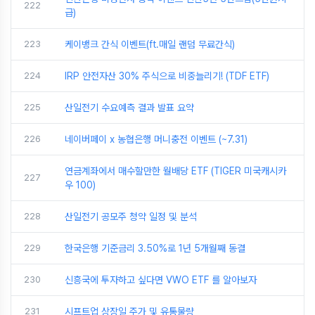
222
급)
223
케이뱅크 간식 이벤트(ft.매일 랜덤 무료간식)
224
IRP 안전자산 30% 주식으로 비중늘리기! (TDF ETF)
225
산일전기 수요예측 결과 발표 요약
226
네이버페이 x 농협은행 머니충전 이벤트 (~7.31)
연금계좌에서 매수할만한 월배당 ETF (TIGER 미국캐시카
227
우 100)
228
산일전기 공모주 청약 일정 및 분석
229
한국은행 기준금리 3.50%로 1년 5개월째 동결
230
신흥국에 투자하고 싶다면 VWO ETF 를 알아보자
231
시프트업 상장일 주가 및 유통물량