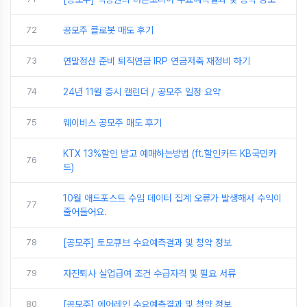
72
공모주 클로봇 매도 후기
73
연말정산 준비 퇴직연금 IRP 연금저축 재정비 하기
74
24년 11월 증시 캘린더 / 공모주 일정 요약
75
웨이비스 공모주 매도 후기
KTX 13%할인 받고 예매하는방법 (ft.할인카드 KB국민카
76
드)
10월 애드포스트 수입 데이터 집계 오류가 발생해서 수익이
77
줄어들어요.
78
[공모주] 토모큐브 수요예측결과 및 청약 정보
79
자진퇴사 실업급여 조건 수급자격 및 필요 서류
80
[공모주] 에어레인 수요예측결과 및 청약 정보