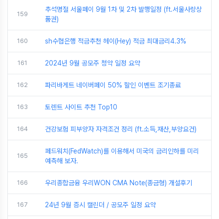
추석명절 서울페이 9월 1차 및 2차 발행일정 (ft.서울사랑상
159
품권)
160
sh수협은행 적금추천 헤이(Hey) 적금 최대금리4.3%
161
2024년 9월 공모주 청약 일정 요약
162
파리바게트 네이버페이 50% 할인 이벤트 조기종료
163
토렌트 사이트 추천 Top10
164
건강보험 피부양자 자격조건 정리 (ft.소득,재산,부양요건)
페드워치(FedWatch)를 이용해서 미국의 금리인하를 미리
165
예측해 보자.
166
우리종합금융 우리WON CMA Note(종금형) 개설후기
167
24년 9월 증시 캘린더 / 공모주 일정 요약