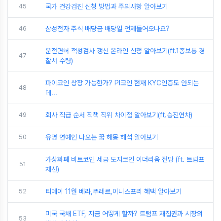
45
국가 건강검진 신청 방법과 주의사항 알아보기
46
삼성전자 주식 배당금 배당일 언제들어오나요?
운전면허 적성검사 갱신 온라인 신청 알아보기(ft.1종보통 경
47
찰서 수령)
파이코인 상장 가능한가? PI코인 현재 KYC인증도 안되는
48
데...
49
회사 직급 순서 직책 직위 차이점 알아보기(ft.승진연차)
50
유명 연예인 나오는 꿈 해몽 해석 알아보기
가상화폐 비트코인 세금 도지코인 이더리움 전망 (ft. 트럼프
51
재선)
52
티데이 11월 베라,뚜레르,이니스프리 혜택 알아보기
미국 국채 ETF, 지금 어떻게 할까? 트럼프 재집권과 시장의
53