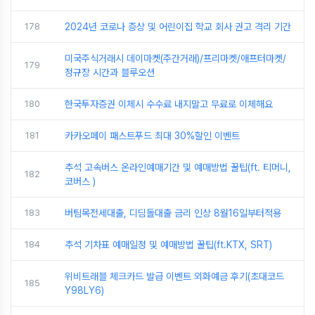
178
2024년 코로나 증상 및 어린이집 학교 회사 권고 격리 기간
미국주식거래시 데이마켓(주간거래)/프리마켓/애프터마켓/
179
정규장 시간과 블루오션
180
한국투자증권 이체시 수수료 내지말고 무료로 이체해요
181
카카오페이 패스트푸드 최대 30%할인 이벤트
추석 고속버스 온라인예매기간 및 예매방법 꿀팁(ft. 티머니,
182
코버스 )
183
버팀목전세대출, 디딤돌대출 금리 인상 8월16일부터적용
184
추석 기차표 예매일정 및 예매방법 꿀팁(ft.KTX, SRT)
위비트래블 체크카드 발급 이벤트 외화예금 후기(초대코드
185
Y98LY6)