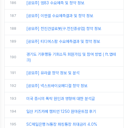
186
[공모주] 엠83 수요예측 및 청약 정보
187
[공모주] 이엔셀 수요예측결과 및 청약 정보
188
[공모주] 전진건설로봇(구.전진중공업) 청약 정보
189
[공모주] 티디에스팜 수요예측결과 및 청약 정보
경기도 기후행동 기회소득 회원가입 및 참여 방법 ( ft.앱테
190
크)
191
[공모주] 유라클 청약 정보 및 분석
192
[공모주] 넥스트바이오메디컬 청약 정보
193
미국 증시의 폭락 원인과 영향에 대한 분석글
194
일산 키즈카페 챔피언 1250 원마운트점 후기
195
SC제일은행 hi통장 파킹통장 최대금리 4.0%