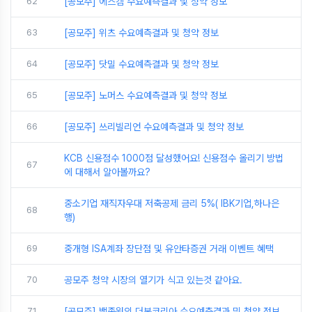
62
[공모주] 에스켐 수요예측결과 및 청약 정보
63
[공모주] 위츠 수요예측결과 및 청약 정보
64
[공모주] 닷밀 수요예측결과 및 청약 정보
65
[공모주] 노머스 수요예측결과 및 청약 정보
66
[공모주] 쓰리빌리언 수요예측결과 및 청약 정보
KCB 신용점수 1000점 달성했어요! 신용점수 올리기 방법
67
에 대해서 알아볼까요?
중소기업 재직자우대 저축공제 금리 5%( IBK기업,하나은
68
행)
69
중개형 ISA계좌 장단점 및 유안타증권 거래 이벤트 혜택
70
공모주 청약 시장의 열기가 식고 있는것 같아요.
71
[공모주] 백종원의 더본코리아 수요예측결과 및 청약 정보