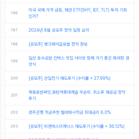
미국 국채 가격 급등, 채권 ETF(SHY, IEF, TLT) 투자 기회
196
인가?
197
2024년 8월 공모주 청약 일정 요약
198
[공모주] 뱅크웨어글로벌 청약 정보
일산 호수공원 킨텍스 맛집 아이랑 함께 가기 좋은 화려한 경
199
양식
200
[공모주] 산일전기 매도후기 (수익률 + 27.99%)
목동호반써밋,동탄역롯데캐슬 무순위. 취소후 재공급 청약
201
후기
202
광주은행 적금추천 텔레파시적금 최대금리 6.0%
203
[공모주] 피앤에스미캐닉스 매도후기 (수익률 + 36.12%)