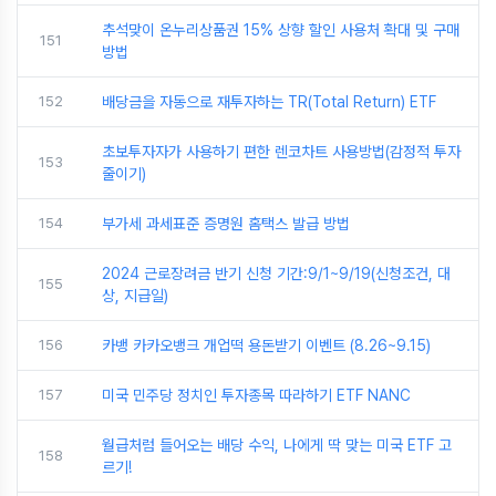
추석맞이 온누리상품권 15% 상향 할인 사용처 확대 및 구매
151
방법
152
배당금을 자동으로 재투자하는 TR(Total Return) ETF
초보투자자가 사용하기 편한 렌코차트 사용방법(감정적 투자
153
줄이기)
154
부가세 과세표준 증명원 홈택스 발급 방법
2024 근로장려금 반기 신청 기간:9/1~9/19(신청조건, 대
155
상, 지급일)
156
카뱅 카카오뱅크 개업떡 용돈받기 이벤트 (8.26~9.15)
157
미국 민주당 정치인 투자종목 따라하기 ETF NANC
월급처럼 들어오는 배당 수익, 나에게 딱 맞는 미국 ETF 고
158
르기!