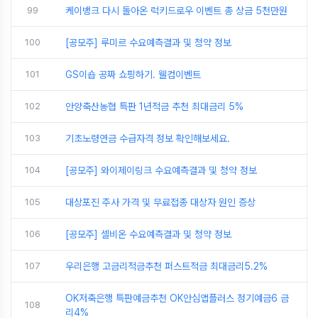
99
케이뱅크 다시 돌아온 럭키드로우 이벤트 총 상금 5천만원
100
[공모주] 루미르 수요예측결과 및 청약 정보
101
GS이숍 공짜 쇼핑하기. 웰컴이벤트
102
안양축산농협 특판 1년적금 추천 최대금리 5%
103
기초노령연금 수급자격 정보 확인해보세요.
104
[공모주] 와이제이링크 수요예측결과 및 청약 정보
105
대상포진 주사 가격 및 무료접종 대상자 원인 증상
106
[공모주] 셀비온 수요예측결과 및 청약 정보
107
우리은행 고금리적금추천 퍼스트적금 최대금리5.2%
OK저축은행 특판예금추천 OK안심앱플러스 정기예금6 금
108
리4%