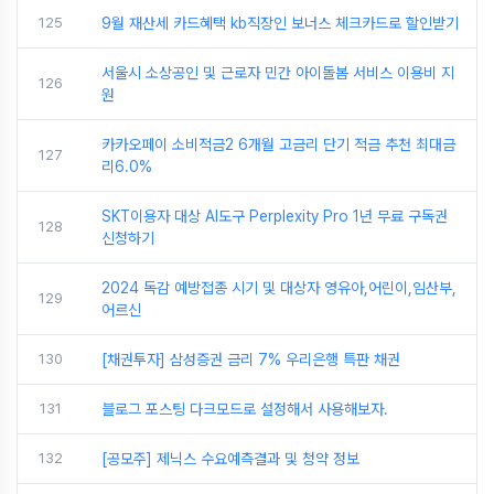
125
9월 재산세 카드혜택 kb직장인 보너스 체크카드로 할인받기
서울시 소상공인 및 근로자 민간 아이돌봄 서비스 이용비 지
126
원
카카오페이 소비적금2 6개월 고금리 단기 적금 추천 최대금
127
리6.0%
SKT이용자 대상 AI도구 Perplexity Pro 1년 무료 구독권
128
신청하기
2024 독감 예방접종 시기 및 대상자 영유아,어린이,임산부,
129
어르신
130
[채권투자] 삼성증권 금리 7% 우리은행 특판 채권
131
블로그 포스팅 다크모드로 설정해서 사용해보자.
132
[공모주] 제닉스 수요예측결과 및 청약 정보