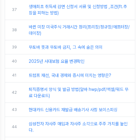
생애최초 취득세 감면 신청서 서류 및 신청방법 ,조건(ft.추
37
징을 피하는 방법)
바뀐 미장 미국주식 거래시간 정리(프리장/정규장/애프터장/
38
데이장)
39
무토바 뜻과 무토바 금지, 그 속에 숨은 의미
40
2025년 사대보험 요율 변경확인
41
트럼프 재선, 국내 경제와 증시에 미치는 영향은?
퇴직증명서 양식 및 발급 방법(알바 hwp/pdf/엑셀/워드 무
42
료 다운로드)
43
현대카드 신용카드 재발급 배송기사 사칭 보이스피싱
삼성전자 자사주 매입과 자사주 소각으로 주주 가치를 높인
44
다.