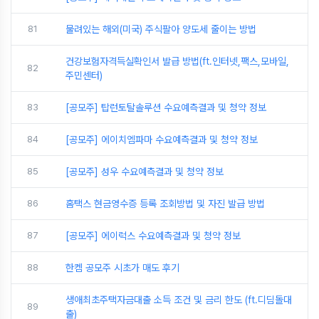
81
물려있는 해외(미국) 주식팔아 양도세 줄이는 방법
건강보험자격득실확인서 발급 방법(ft.인터넷,팩스,모바일,
82
주민센터)
83
[공모주] 탑런토탈솔루션 수요예측결과 및 청약 정보
84
[공모주] 에이치엠파마 수요예측결과 및 청약 정보
85
[공모주] 성우 수요예측결과 및 청약 정보
86
홈택스 현금영수증 등록 조회방법 및 자진 발급 방법
87
[공모주] 에이럭스 수요예측결과 및 청약 정보
88
한켐 공모주 시초가 매도 후기
생애최초주택자금대출 소득 조건 및 금리 한도 (ft.디딤돌대
89
출)