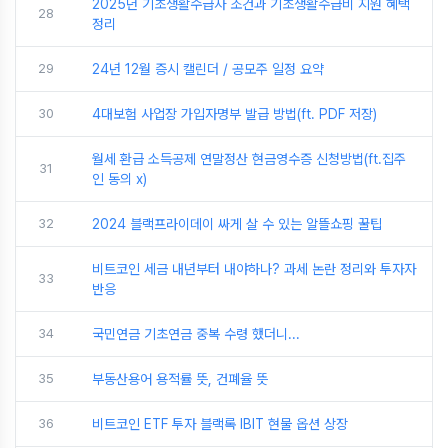
2025년 기초생활수급자 조건과 기초생활수급비 지원 혜택
28
정리
29
24년 12월 증시 캘린더 / 공모주 일정 요약
30
4대보험 사업장 가입자명부 발급 방법(ft. PDF 저장)
월세 환급 소득공제 연말정산 현금영수증 신청방법(ft.집주
31
인 동의 x)
32
2024 블랙프라이데이 싸게 살 수 있는 알뜰쇼핑 꿀팁
비트코인 세금 내년부터 내야하나? 과세 논란 정리와 투자자
33
반응
34
국민연금 기초연금 중복 수령 했더니...
35
부동산용어 용적률 뜻, 건폐율 뜻
36
비트코인 ETF 투자 블랙록 IBIT 현물 옵션 상장