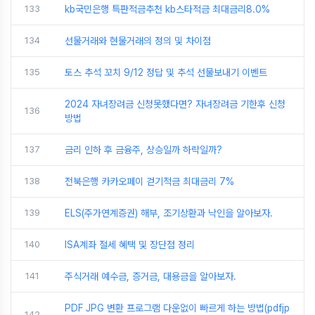
133
kb국민은행 특판적금추천 kb스타적금 최대금리8.0%
134
선물거래와 현물거래의 정의 및 차이점
135
토스 추석 꼬치 9/12 정답 및 추석 선물보내기 이벤트
2024 자녀장려금 신청못했다면? 자녀장려금 기한후 신청
136
방법
137
금리 인하 후 금융주, 상승일까 하락일까?
138
전북은행 카카오페이 걷기적금 최대금리 7%
139
ELS(주가연계증권) 해부, 조기상환과 낙인을 알아보자.
140
ISA계좌 절세 혜택 및 장단점 정리
141
주식거래 예수금, 증거금, 대용금을 알아보자.
PDF JPG 변환 프로그램 다운없이 빠르게 하는 방법(pdfjp
142