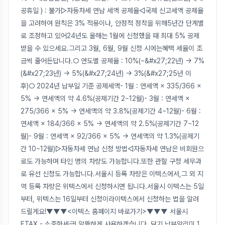
공휴일 ) : 불가▷자동차세 연납 세액 공제율◁국제 신고세액 공제율
을 고려하여 원칙은 3% 적용이나, 안정적 정착을 위해5년간 단계별
로 조정하고 있어24년도 올해는 1월에 신청했을 때 최대 5% 공제
받을 수 있으세요.그리고 3월, 6월, 9월 신청 시에는혜택 세율이 조
금씩 줄어든답니다.○ 연도별 공제율 : 10%(~&#x27;22년) → 7%
(&#x27;23년) → 5%(&#x27;24년) → 3%(&#x27;25년 이
후)○ 2024년 납부일 기준 공제세액- 1월 : 연세액 × 335/366 ×
5% → 연세액의 약 4.6%(공제기간 2~12월)- 3월 : 연세액 ×
275/366 × 5% → 연세액의 약 3.8%(공제기간 4~12월)- 6월 :
연세액 × 184/366 × 5% → 연세액의 약 2.5%(공제기간 7~12
월)- 9월 : 연세액 × 92/366 × 5% → 연세액의 약 1.3%(공제기
간 10~12월)▷자동차세 연납 신청 방법◁자동차세 연납은 비회원으
로도 가능하며 타인 명의 차량도 가능합니다.또한 관할 구청 세무과
로 유선 신청도 가능합니다.서울시 등록 차량은 이텍스에서,그 외 지
역 등록 차량은 위텍스에서 신청하시면 됩니다.서울시 이텍스는 5일
부터, 위텍스는 16일부터 신청이라이텍스에서 신청하는 법을 알려
드릴게요!▼▼▼<이텍스 홈페이지 바로가기>▼▼▼ 서울시
ETAX - 소중한세금! 알뜰하게 사용하겠습니다. 닫기 납부알리미 1