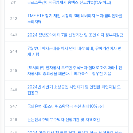
241
근로소득간이지급명세서 홈택스 신고방법(ft.위하고)
TMF ETF 장기 채권 시장의 3배 레버리지 투자(금리인하를
242
노리자!!)
243
2024 청년도약계좌 7월 신청기간 및 조건 이자 정부지원금
7월부터 학자금대출 이자 면제 대상 확대, 유예기간이자 면
244
제 시행
[도서리뷰] 전자공시 모르면 주식투자 절대로 하지마라 | 전
245
자공시의 중요성을 깨닫다. | 베가북스 | 장우진 지음
2024년 하반기 소상공인 사업재기 및 안전한 폐업지원 모
246
집공고
247
국민은행 KB스타퀴즈왕적금 추천 최대10%금리
248
든든전세주택 무주택자 신청기간 및 자격조건
249