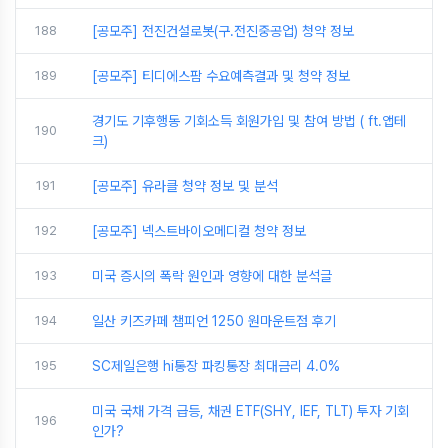
188
[공모주] 전진건설로봇(구.전진중공업) 청약 정보
189
[공모주] 티디에스팜 수요예측결과 및 청약 정보
경기도 기후행동 기회소득 회원가입 및 참여 방법 ( ft.앱테
190
크)
191
[공모주] 유라클 청약 정보 및 분석
192
[공모주] 넥스트바이오메디컬 청약 정보
193
미국 증시의 폭락 원인과 영향에 대한 분석글
194
일산 키즈카페 챔피언 1250 원마운트점 후기
195
SC제일은행 hi통장 파킹통장 최대금리 4.0%
미국 국채 가격 급등, 채권 ETF(SHY, IEF, TLT) 투자 기회
196
인가?