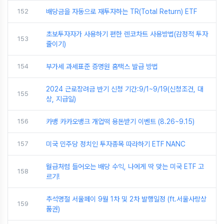
152
배당금을 자동으로 재투자하는 TR(Total Return) ETF
초보투자자가 사용하기 편한 렌코차트 사용방법(감정적 투자
153
줄이기)
154
부가세 과세표준 증명원 홈택스 발급 방법
2024 근로장려금 반기 신청 기간:9/1~9/19(신청조건, 대
155
상, 지급일)
156
카뱅 카카오뱅크 개업떡 용돈받기 이벤트 (8.26~9.15)
157
미국 민주당 정치인 투자종목 따라하기 ETF NANC
월급처럼 들어오는 배당 수익, 나에게 딱 맞는 미국 ETF 고
158
르기!
추석명절 서울페이 9월 1차 및 2차 발행일정 (ft.서울사랑상
159
품권)