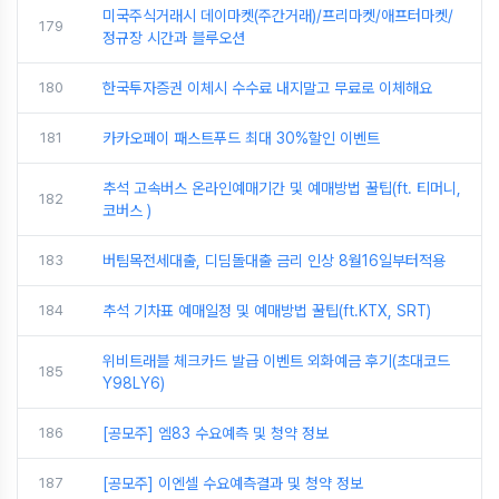
미국주식거래시 데이마켓(주간거래)/프리마켓/애프터마켓/
179
정규장 시간과 블루오션
180
한국투자증권 이체시 수수료 내지말고 무료로 이체해요
181
카카오페이 패스트푸드 최대 30%할인 이벤트
추석 고속버스 온라인예매기간 및 예매방법 꿀팁(ft. 티머니,
182
코버스 )
183
버팀목전세대출, 디딤돌대출 금리 인상 8월16일부터적용
184
추석 기차표 예매일정 및 예매방법 꿀팁(ft.KTX, SRT)
위비트래블 체크카드 발급 이벤트 외화예금 후기(초대코드
185
Y98LY6)
186
[공모주] 엠83 수요예측 및 청약 정보
187
[공모주] 이엔셀 수요예측결과 및 청약 정보