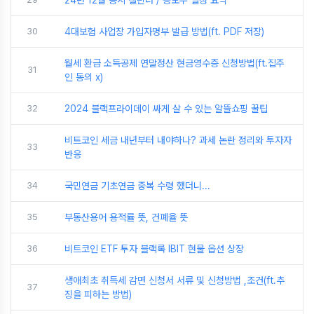
24년 12월 증시 캘린더 / 공모주 일정 요약
30
4대보험 사업장 가입자명부 발급 방법(ft. PDF 저장)
월세 환급 소득공제 연말정산 현금영수증 신청방법(ft.집주
31
인 동의 x)
32
2024 블랙프라이데이 싸게 살 수 있는 알뜰쇼핑 꿀팁
비트코인 세금 내년부터 내야하나? 과세 논란 정리와 투자자
33
반응
34
국민연금 기초연금 중복 수령 했더니...
35
부동산용어 용적률 뜻, 건폐율 뜻
36
비트코인 ETF 투자 블랙록 IBIT 현물 옵션 상장
생애최초 취득세 감면 신청서 서류 및 신청방법 ,조건(ft.추
37
징을 피하는 방법)