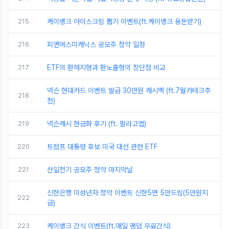
215
케이뱅크 아이스크림 뽑기 이벤트(ft.케이뱅크 용돈받기)
216
피앤에스미캐닉스 공모주 청약 일정
217
ETF의 환헤지형과 환노출형의 장단점 비교
넥슨 현대카드 이벤트 발급 30만원 캐시백 (ft.7월카테크추
218
천)
219
넥슨캐시 현금화 후기 (ft. 팔라고앱)
220
트럼프 대통령 후보 미국 대선 관련 ETF
221
산일전기 공모주 청약 마지막날
신한은행 미성년자 청약 이벤트 신한5면 5만드림(5만원지
222
급)
223
케이뱅크 간식 이벤트(ft.매일 랜덤 무료간식)