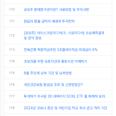
170
공모주 환매청구권이란? 사용방법 및 주의사항
171
원달러 환율 급락의 배경과 투자전략
[공모주] 아이스크림미디어(구, 시공미디어) 수요예측결과
172
및 청약 정보
173
전북은행 특판적금추천 3초플레이적금 최대금리 6%
174
초보자를 위한 숏포지션과 롱포지션 이해하기
175
8월 주민세 납부 기간 및 납부방법
176
국민건강보험 환급금 조회 및 신청방법은?
177
투자하기 무서운 3X 레버리지 SOXL ETF 를 파해쳐 보자
178
2024년 코로나 증상 및 어린이집 학교 회사 권고 격리 기간