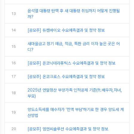
윤석열 대통령 탄핵 후 새 대통령 취임까지 어떻게 진행될
13
까?
14
[공모주] 듀켐바이오 수요예측결과 및 청약 정보
새마을금고 정기 예금, 적금, 특판 금리 이자 높은 곳은 어
15
디?
16
[공모주] 온코닉테라퓨틱스 수요예측결과 및 청약 정보
17
[공모주] 온코크로스 수요예측결과 및 청약 정보
2025년 연말정산 부양가족 인적공제 기준(ft.배우자,자녀,
18
부모)
양도소득세를 매수자가 '전액 부담'하기로 한 경우 양도세 계
19
산방법
20
[공모주] 엠엔씨솔루션 수요예측결과 및 청약 정보