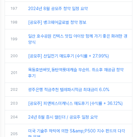
197
2024년 8월 공모주 청약 일정 요약
198
[공모주] 뱅크웨어글로벌 청약 정보
일산 호수공원 킨텍스 맛집 아이랑 함께 가기 좋은 화려한 경
199
양식
200
[공모주] 산일전기 매도후기 (수익률 + 27.99%)
목동호반써밋,동탄역롯데캐슬 무순위. 취소후 재공급 청약
201
후기
202
광주은행 적금추천 텔레파시적금 최대금리 6.0%
203
[공모주] 피앤에스미캐닉스 매도후기 (수익률 + 36.12%)
204
24년 8월 증시 캘린더 / 공모주 일정 요약
미국 기술주 하락에 의한 S&amp;P500 지수 펀드의 다각
205