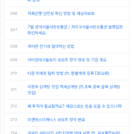
화 문제
206
저축은행 안전성 확인 방법 및 예금자보호
7월 광역서울사랑상품권 / 자치구서울사랑상품권 발행일정
207
확인하세요.
208
에어컨 전기세 절약하는 방법
209
아이빔테크놀로지 공모주 청약 정보 및 기업 개요
210
티몬 위메프 탈퇴 방법 (ft. 환불계좌 등록 DB오류)
의정부 삼계탕 맛집 백세삼계탕 (ft.초복 중복 말복 삼계탕
211
맛집)
212
왜 투자가 필요할까요? 예금으로는 돈을 모을 수 없으니까!
213
피앤에스미캐닉스 공모주 청약 완료
214
국공립 어린이집 사립지정형 반대 서명 (ft. 유보통합논란)