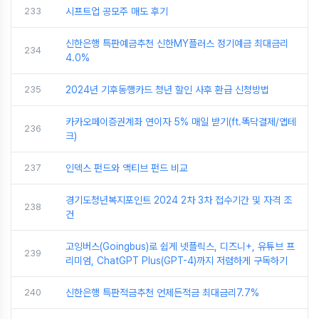
233
시프트업 공모주 매도 후기
신한은행 특판예금추천 신한MY플러스 정기예금 최대금리
234
4.0%
235
2024년 기후동행카드 청년 할인 사후 환급 신청방법
카카오페이증권계좌 연이자 5% 매일 받기(ft.똑닥결제/앱테
236
크)
237
인덱스 펀드와 액티브 펀드 비교
경기도청년복지포인트 2024 2차 3차 접수기간 및 자격 조
238
건
고잉버스(Goingbus)로 쉽게 넷플릭스, 디즈니+, 유튜브 프
239
리미엄, ChatGPT Plus(GPT-4)까지 저렴하게 구독하기
240
신한은행 특판적금추천 언제든적금 최대금리7.7%