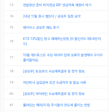
73
연말정산 준비 퇴직연금 IRP 연금저축 재정비 하기
74
24년 11월 증시 캘린더 / 공모주 일정 요약
75
웨이비스 공모주 매도 후기
KTX 13%할인 받고 예매하는방법 (ft.할인카드 KB국민카
76
드)
10월 애드포스트 수입 데이터 집계 오류가 발생해서 수익이
77
줄어들어요.
78
[공모주] 토모큐브 수요예측결과 및 청약 정보
79
자진퇴사 실업급여 조건 수급자격 및 필요 서류
80
[공모주] 에어레인 수요예측결과 및 청약 정보
81
물려있는 해외(미국) 주식팔아 양도세 줄이는 방법