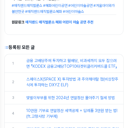
#매직랜드매직벌룬쇼 #혜화어린이공연 #어린이마술공연 #겨울아이와가
볼만한곳 #매직랜드매직벌룬쇼혜화 #어린이마술쇼
원문링크
매직랜드 매직벌룬쇼 혜화 어린이 마술 공연 추천
등록된 모든 글
금융 고배당주에 투자하고 월배당, 비과세까지 모두 잡으려
1
면 『KODEX 금융고배당TOP10타겟위클리커버드콜 ETF』
스페이스X(SPACE X) 투자방법 과 주의해야할 점(비상장주
2
식에 투자하는 DXYZ ELF)
3
맞벌이부부를 위한 2024년 연말정산 몰아주기 절세 방법
10만원 기부로 연말정산 세액공제 + 답례품 3만원 받는 법!
4
(ft.고향사랑 기부제)