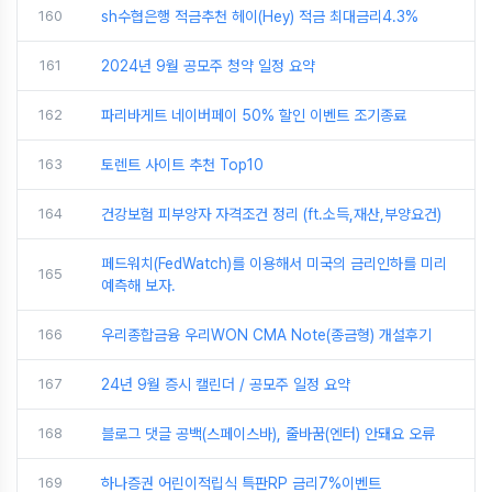
160
sh수협은행 적금추천 헤이(Hey) 적금 최대금리4.3%
161
2024년 9월 공모주 청약 일정 요약
162
파리바게트 네이버페이 50% 할인 이벤트 조기종료
163
토렌트 사이트 추천 Top10
164
건강보험 피부양자 자격조건 정리 (ft.소득,재산,부양요건)
페드워치(FedWatch)를 이용해서 미국의 금리인하를 미리
165
예측해 보자.
166
우리종합금융 우리WON CMA Note(종금형) 개설후기
167
24년 9월 증시 캘린더 / 공모주 일정 요약
168
블로그 댓글 공백(스페이스바), 줄바꿈(엔터) 안돼요 오류
169
하나증권 어린이적립식 특판RP 금리7%이벤트