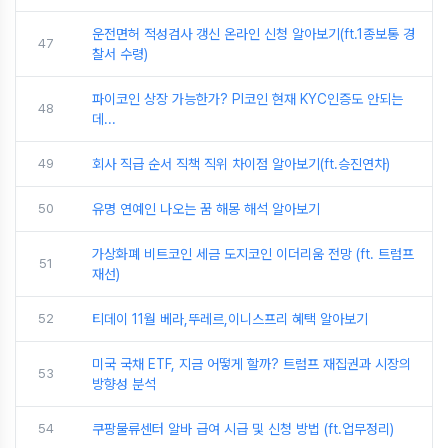
운전면허 적성검사 갱신 온라인 신청 알아보기(ft.1종보통 경
47
찰서 수령)
파이코인 상장 가능한가? PI코인 현재 KYC인증도 안되는
48
데...
49
회사 직급 순서 직책 직위 차이점 알아보기(ft.승진연차)
50
유명 연예인 나오는 꿈 해몽 해석 알아보기
가상화폐 비트코인 세금 도지코인 이더리움 전망 (ft. 트럼프
51
재선)
52
티데이 11월 베라,뚜레르,이니스프리 혜택 알아보기
미국 국채 ETF, 지금 어떻게 할까? 트럼프 재집권과 시장의
53
방향성 분석
54
쿠팡물류센터 알바 급여 시급 및 신청 방법 (ft.업무정리)