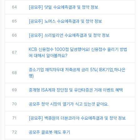
64
[공모주] 닷밀 수요예측결과 및 청약 정보
65
[공모주] 노머스 수요예측결과 및 청약 정보
66
[공모주] 쓰리빌리언 수요예측결과 및 청약 정보
KCB 신용점수 1000점 달성했어요! 신용점수 올리기 방법
67
에 대해서 알아볼까요?
중소기업 재직자우대 저축공제 금리 5%( IBK기업,하나은
68
행)
69
중개형 ISA계좌 장단점 및 유안타증권 거래 이벤트 혜택
70
공모주 청약 시장의 열기가 식고 있는것 같아요.
71
[공모주] 백종원의 더본코리아 수요예측결과 및 청약 정보
72
공모주 클로봇 매도 후기