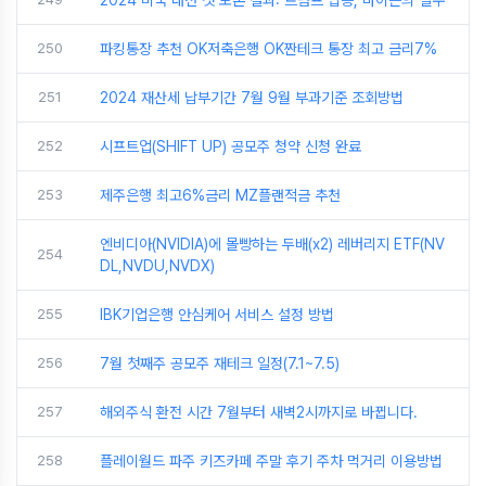
2024 미국 대선 첫 토론 결과: 트럼프 압승, 바이든의 실수
250
파킹통장 추천 OK저축은행 OK짠테크 통장 최고 금리7%
251
2024 재산세 납부기간 7월 9월 부과기준 조회방법
252
시프트업(SHIFT UP) 공모주 청약 신청 완료
253
제주은행 최고6%금리 MZ플랜적금 추천
엔비디아(NVIDIA)에 몰빵하는 두배(x2) 레버리지 ETF(NV
254
DL,NVDU,NVDX)
255
IBK기업은행 안심케어 서비스 설정 방법
256
7월 첫째주 공모주 재테크 일정(7.1~7.5)
257
해외주식 환전 시간 7월부터 새벽2시까지로 바뀝니다.
258
플레이월드 파주 키즈카페 주말 후기 주차 먹거리 이용방법