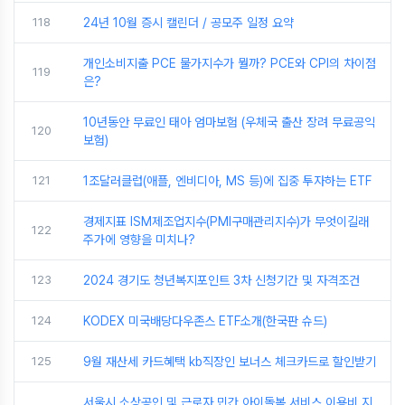
118
24년 10월 증시 캘린더 / 공모주 일정 요약
개인소비지출 PCE 물가지수가 뭘까? PCE와 CPI의 차이점
119
은?
10년동안 무료인 태아 엄마보험 (우체국 출산 장려 무료공익
120
보험)
121
1조달러클럽(애플, 엔비디아, MS 등)에 집중 투자하는 ETF
경제지표 ISM제조업지수(PMI구매관리지수)가 무엇이길래
122
주가에 영향을 미치나?
123
2024 경기도 청년복지포인트 3차 신청기간 및 자격조건
124
KODEX 미국배당다우존스 ETF소개(한국판 슈드)
125
9월 재산세 카드혜택 kb직장인 보너스 체크카드로 할인받기
서울시 소상공인 및 근로자 민간 아이돌봄 서비스 이용비 지