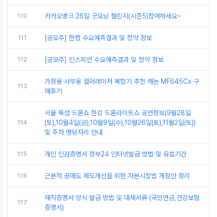
110
카카오뱅크 26일 굿모닝 챌린지(시즌5)참여하세요~
111
[공모주] 한켐 수요예측결과 및 청약 정보
112
[공모주] 인스피언 수요예측결과 및 청약 정보
가정용 사무용 컬러레이저 복합기 추천 캐논 MF645Cx 구
113
매후기
서울 뚝섬 드론쇼 한강 드론라이트쇼 공연정보(9월28일
114
(토),10월4일(금),10월9일(수),10월26일(토),11월2일(토))
및 주차 명당자리 안내
115
개인 인감증명서 정부24 인터넷발급 방법 및 유효기간
116
근본적 공매도 제도개선을 위한 자본시장법 개정안 정리
재직증명서 양식 발급 방법 및 대체서류 (국민연금,건강보험
117
증명서)