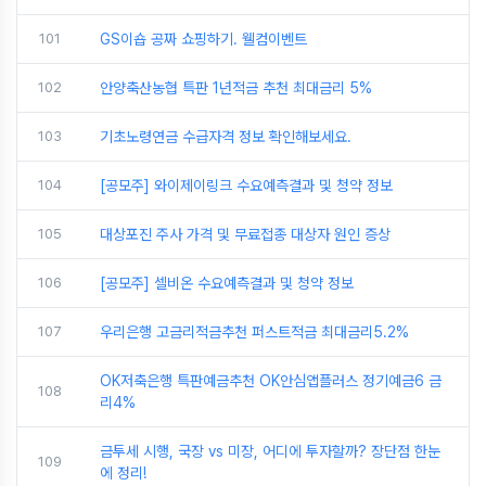
101
GS이숍 공짜 쇼핑하기. 웰컴이벤트
102
안양축산농협 특판 1년적금 추천 최대금리 5%
103
기초노령연금 수급자격 정보 확인해보세요.
104
[공모주] 와이제이링크 수요예측결과 및 청약 정보
105
대상포진 주사 가격 및 무료접종 대상자 원인 증상
106
[공모주] 셀비온 수요예측결과 및 청약 정보
107
우리은행 고금리적금추천 퍼스트적금 최대금리5.2%
OK저축은행 특판예금추천 OK안심앱플러스 정기예금6 금
108
리4%
금투세 시행, 국장 vs 미장, 어디에 투자할까? 장단점 한눈
109
에 정리!