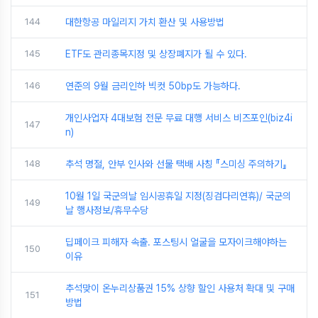
144
대한항공 마일리지 가치 환산 및 사용방법
145
ETF도 관리종목지정 및 상장폐지가 될 수 있다.
146
연준의 9월 금리인하 빅컷 50bp도 가능하다.
개인사업자 4대보험 전문 무료 대행 서비스 비즈포인(biz4i
147
n)
148
추석 명절, 안부 인사와 선물 택배 사칭 『스미싱 주의하기』
10월 1일 국군의날 임시공휴일 지정(징검다리연휴)/ 국군의
149
날 행사정보/휴무수당
딥페이크 피해자 속출. 포스팅시 얼굴을 모자이크해야하는
150
이유
추석맞이 온누리상품권 15% 상향 할인 사용처 확대 및 구매
151
방법