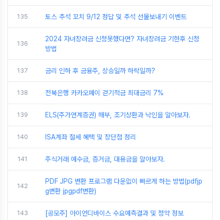
135
토스 추석 꼬치 9/12 정답 및 추석 선물보내기 이벤트
2024 자녀장려금 신청못했다면? 자녀장려금 기한후 신청
136
방법
137
금리 인하 후 금융주, 상승일까 하락일까?
138
전북은행 카카오페이 걷기적금 최대금리 7%
139
ELS(주가연계증권) 해부, 조기상환과 낙인을 알아보자.
140
ISA계좌 절세 혜택 및 장단점 정리
141
주식거래 예수금, 증거금, 대용금을 알아보자.
PDF JPG 변환 프로그램 다운없이 빠르게 하는 방법(pdfjp
142
g변환 jpgpdf변환)
143
[공모주] 아이언디바이스 수요예측결과 및 청약 정보