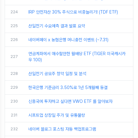
224
IRP 안전자산 30% 주식으로 비중늘리기! (TDF ETF)
225
산일전기 수요예측 결과 발표 요약
226
네이버페이 x 농협은행 머니충전 이벤트 (~7.31)
연금계좌에서 매수할만한 월배당 ETF (TIGER 미국캐시카
227
우 100)
228
산일전기 공모주 청약 일정 및 분석
229
한국은행 기준금리 3.50%로 1년 5개월째 동결
230
신흥국에 투자하고 싶다면 VWO ETF 를 알아보자
231
시프트업 상장일 주가 및 유통물량
232
네이버 블로그 포스팅 자동 백업프로그램