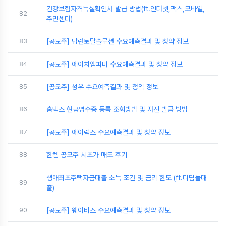
건강보험자격득실확인서 발급 방법(ft.인터넷,팩스,모바일,
82
주민센터)
83
[공모주] 탑런토탈솔루션 수요예측결과 및 청약 정보
84
[공모주] 에이치엠파마 수요예측결과 및 청약 정보
85
[공모주] 성우 수요예측결과 및 청약 정보
86
홈택스 현금영수증 등록 조회방법 및 자진 발급 방법
87
[공모주] 에이럭스 수요예측결과 및 청약 정보
88
한켐 공모주 시초가 매도 후기
생애최초주택자금대출 소득 조건 및 금리 한도 (ft.디딤돌대
89
출)
90
[공모주] 웨이비스 수요예측결과 및 청약 정보