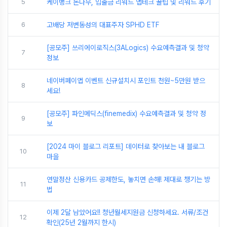
5
케이뱅크 돈나무, 입출금 리워드 앱테크 꿀팁 및 리워드 후기
6
고배당 저변동성의 대표주자 SPHD ETF
[공모주] 쓰리에이로직스(3ALogics) 수요예측결과 및 청약
7
정보
네이버페이앱 이벤트 신규설치시 포인트 천원~5만원 받으
8
세요!
[공모주] 파인메딕스(finemedix) 수요예측결과 및 청약 정
9
보
[2024 마이 블로그 리포트] 데이터로 찾아보는 내 블로그
10
마을
연말정산 신용카드 공제한도, 놓치면 손해! 제대로 챙기는 방
11
법
이제 2달 남았어요!! 청년월세지원금 신청하세요. 서류/조건
12
확인(25년 2월까지 한시)