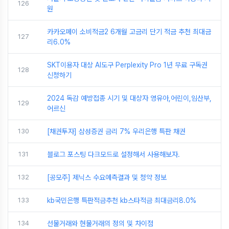
126
원
카카오페이 소비적금2 6개월 고금리 단기 적금 추천 최대금
127
리6.0%
SKT이용자 대상 AI도구 Perplexity Pro 1년 무료 구독권
128
신청하기
2024 독감 예방접종 시기 및 대상자 영유아,어린이,임산부,
129
어르신
130
[채권투자] 삼성증권 금리 7% 우리은행 특판 채권
131
블로그 포스팅 다크모드로 설정해서 사용해보자.
132
[공모주] 제닉스 수요예측결과 및 청약 정보
133
kb국민은행 특판적금추천 kb스타적금 최대금리8.0%
134
선물거래와 현물거래의 정의 및 차이점