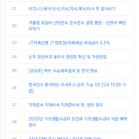
21
비즈니스용어 당사,귀사,자사,폐사,타사 뜻 알아보기
겨울철 보일러 난방온도 온수온도 설정 꿀팁 - 난방비 폭탄
22
피하기
23
JT저축은행 JT점프업ii저축예금 최대금리 3.5%
24
소득 정산부과 동의서 증번호 확인 및 작성방법
25
[공모주] 벡트 수요예측결과 및 청약 정보
한국인이 좋아하는 미국주식 순위 Top 50 ['24 11/26 기
26
준]
27
직계존속 직계비속 직계존비속 뜻, 범위 정리
2025년 기초생활수급자 조건과 기초생활수급비 지원 혜택
28
정리
29