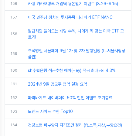
156
카뱅 카카오뱅크 개업떡 용돈받기 이벤트 (8.26~9.15)
157
미국 민주당 정치인 투자종목 따라하기 ETF NANC
월급처럼 들어오는 배당 수익, 나에게 딱 맞는 미국 ETF 고
158
르기!
추석명절 서울페이 9월 1차 및 2차 발행일정 (ft.서울사랑상
159
품권)
160
sh수협은행 적금추천 헤이(Hey) 적금 최대금리4.3%
161
2024년 9월 공모주 청약 일정 요약
162
파리바게트 네이버페이 50% 할인 이벤트 조기종료
163
토렌트 사이트 추천 Top10
164
건강보험 피부양자 자격조건 정리 (ft.소득,재산,부양요건)