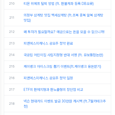
210
티몬 위메프 탈퇴 방법 (ft. 환불계좌 등록 DB오류)
의정부 삼계탕 맛집 백세삼계탕 (ft.초복 중복 말복 삼계탕
211
맛집)
212
왜 투자가 필요할까요? 예금으로는 돈을 모을 수 없으니까!
213
피앤에스미캐닉스 공모주 청약 완료
214
국공립 어린이집 사립지정형 반대 서명 (ft. 유보통합논란)
215
케이뱅크 아이스크림 뽑기 이벤트(ft.케이뱅크 용돈받기)
216
피앤에스미캐닉스 공모주 청약 일정
217
ETF의 환헤지형과 환노출형의 장단점 비교
넥슨 현대카드 이벤트 발급 30만원 캐시백 (ft.7월카테크추
218
천)