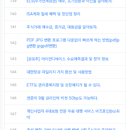
139
ELS(주가연계증권) 해부, 조기상환과 낙인을 알아보자.
140
ISA계좌 절세 혜택 및 장단점 정리
141
주식거래 예수금, 증거금, 대용금을 알아보자.
PDF JPG 변환 프로그램 다운없이 빠르게 하는 방법(pdfjp
142
g변환 jpgpdf변환)
143
[공모주] 아이언디바이스 수요예측결과 및 청약 정보
144
대한항공 마일리지 가치 환산 및 사용방법
145
ETF도 관리종목지정 및 상장폐지가 될 수 있다.
146
연준의 9월 금리인하 빅컷 50bp도 가능하다.
개인사업자 4대보험 전문 무료 대행 서비스 비즈포인(biz4i
147
n)
148