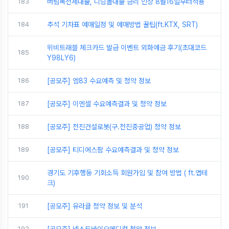
183
버팀목전세대출, 디딤돌대출 금리 인상 8월16일부터적용
184
추석 기차표 예매일정 및 예매방법 꿀팁(ft.KTX, SRT)
위비트래블 체크카드 발급 이벤트 외화예금 후기(초대코드
185
Y98LY6)
186
[공모주] 엠83 수요예측 및 청약 정보
187
[공모주] 이엔셀 수요예측결과 및 청약 정보
188
[공모주] 전진건설로봇(구.전진중공업) 청약 정보
189
[공모주] 티디에스팜 수요예측결과 및 청약 정보
경기도 기후행동 기회소득 회원가입 및 참여 방법 ( ft.앱테
190
크)
191
[공모주] 유라클 청약 정보 및 분석
192