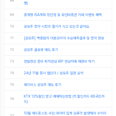
68
행)
69
중개형 ISA계좌 장단점 및 유안타증권 거래 이벤트 혜택
70
공모주 청약 시장의 열기가 식고 있는것 같아요.
71
[공모주] 백종원의 더본코리아 수요예측결과 및 청약 정보
72
공모주 클로봇 매도 후기
73
연말정산 준비 퇴직연금 IRP 연금저축 재정비 하기
74
24년 11월 증시 캘린더 / 공모주 일정 요약
75
웨이비스 공모주 매도 후기
KTX 13%할인 받고 예매하는방법 (ft.할인카드 KB국민카
76
드)
10월 애드포스트 수입 데이터 집계 오류가 발생해서 수익이
77