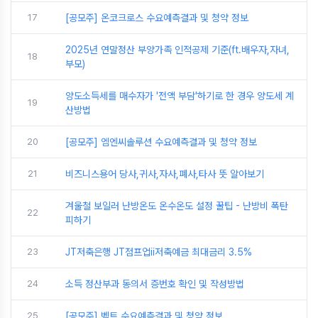
17
[공모주] 온코크로스 수요예측결과 및 청약 정보
2025년 연말정산 부양가족 인적공제 기준(ft.배우자,자녀,
18
부모)
양도소득세를 매수자가 '전액 부담'하기로 한 경우 양도세 계
19
산방법
20
[공모주] 엠엔씨솔루션 수요예측결과 및 청약 정보
21
비즈니스용어 당사,귀사,자사,폐사,타사 뜻 알아보기
겨울철 보일러 난방온도 온수온도 설정 꿀팁 - 난방비 폭탄
22
피하기
23
JT저축은행 JT점프업ii저축예금 최대금리 3.5%
24
소득 정산부과 동의서 증번호 확인 및 작성방법
25
[공모주] 벡트 수요예측결과 및 청약 정보