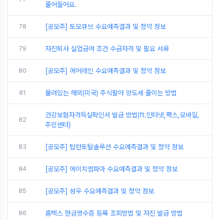
줄어들어요.
78
[공모주] 토모큐브 수요예측결과 및 청약 정보
79
자진퇴사 실업급여 조건 수급자격 및 필요 서류
80
[공모주] 에어레인 수요예측결과 및 청약 정보
81
물려있는 해외(미국) 주식팔아 양도세 줄이는 방법
건강보험자격득실확인서 발급 방법(ft.인터넷,팩스,모바일,
82
주민센터)
83
[공모주] 탑런토탈솔루션 수요예측결과 및 청약 정보
84
[공모주] 에이치엠파마 수요예측결과 및 청약 정보
85
[공모주] 성우 수요예측결과 및 청약 정보
86
홈택스 현금영수증 등록 조회방법 및 자진 발급 방법