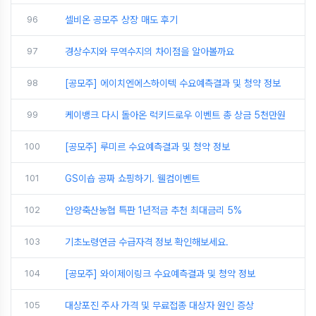
96
셀비온 공모주 상장 매도 후기
97
경상수지와 무역수지의 차이점을 알아볼까요
98
[공모주] 에이치엔에스하이텍 수요예측결과 및 청약 정보
99
케이뱅크 다시 돌아온 럭키드로우 이벤트 총 상금 5천만원
100
[공모주] 루미르 수요예측결과 및 청약 정보
101
GS이숍 공짜 쇼핑하기. 웰컴이벤트
102
안양축산농협 특판 1년적금 추천 최대금리 5%
103
기초노령연금 수급자격 정보 확인해보세요.
104
[공모주] 와이제이링크 수요예측결과 및 청약 정보
105
대상포진 주사 가격 및 무료접종 대상자 원인 증상