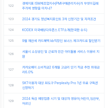
경제지표 ISM제조업지수(PMI구매관리지수)가 무엇이길래
122
주가에 영향을 미치나?
123
2024 경기도 청년복지포인트 3차 신청기간 및 자격조건
124
KODEX 미국배당다우존스 ETF소개(한국판 슈드)
125
9월 재산세 카드혜택 kb직장인 보너스 체크카드로 할인받기
서울시 소상공인 및 근로자 민간 아이돌봄 서비스 이용비 지
126
원
카카오페이 소비적금2 6개월 고금리 단기 적금 추천 최대금
127
리6.0%
SKT이용자 대상 AI도구 Perplexity Pro 1년 무료 구독권
128
신청하기
2024 독감 예방접종 시기 및 대상자 영유아,어린이,임산부,
129
어르신