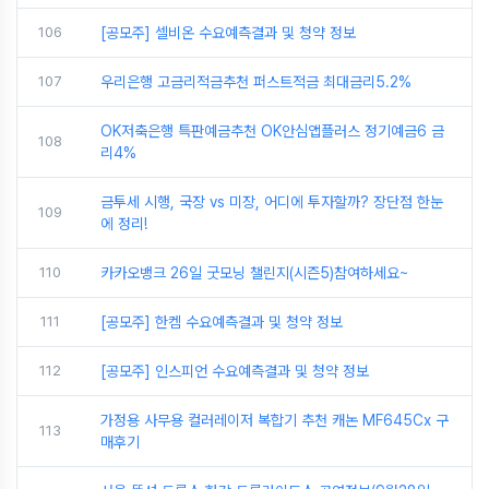
106
[공모주] 셀비온 수요예측결과 및 청약 정보
107
우리은행 고금리적금추천 퍼스트적금 최대금리5.2%
OK저축은행 특판예금추천 OK안심앱플러스 정기예금6 금
108
리4%
금투세 시행, 국장 vs 미장, 어디에 투자할까? 장단점 한눈
109
에 정리!
110
카카오뱅크 26일 굿모닝 챌린지(시즌5)참여하세요~
111
[공모주] 한켐 수요예측결과 및 청약 정보
112
[공모주] 인스피언 수요예측결과 및 청약 정보
가정용 사무용 컬러레이저 복합기 추천 캐논 MF645Cx 구
113
매후기