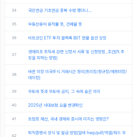
34
국민연금 기초연금 중복 수령 했더니...
35
부동산용어 용적률 뜻, 건폐율 뜻
36
비트코인 ETF 투자 블랙록 IBIT 현물 옵션 상장
생애최초 취득세 감면 신청서 서류 및 신청방법 ,조건(ft.추
37
징을 피하는 방법)
바뀐 미장 미국주식 거래시간 정리(프리장/정규장/애프터장/
38
데이장)
39
무토바 뜻과 무토바 금지, 그 속에 숨은 의미
40
2025년 사대보험 요율 변경확인
41
트럼프 재선, 국내 경제와 증시에 미치는 영향은?
퇴직증명서 양식 및 발급 방법(알바 hwp/pdf/엑셀/워드 무
42