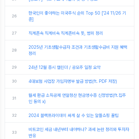
한국인이 좋아하는 미국주식 순위 Top 50 ['24 11/26 기
26
준]
27
직계존속 직계비속 직계존비속 뜻, 범위 정리
2025년 기초생활수급자 조건과 기초생활수급비 지원 혜택
28
정리
29
24년 12월 증시 캘린더 / 공모주 일정 요약
30
4대보험 사업장 가입자명부 발급 방법(ft. PDF 저장)
월세 환급 소득공제 연말정산 현금영수증 신청방법(ft.집주
31
인 동의 x)
32
2024 블랙프라이데이 싸게 살 수 있는 알뜰쇼핑 꿀팁
비트코인 세금 내년부터 내야하나? 과세 논란 정리와 투자자
33
반응