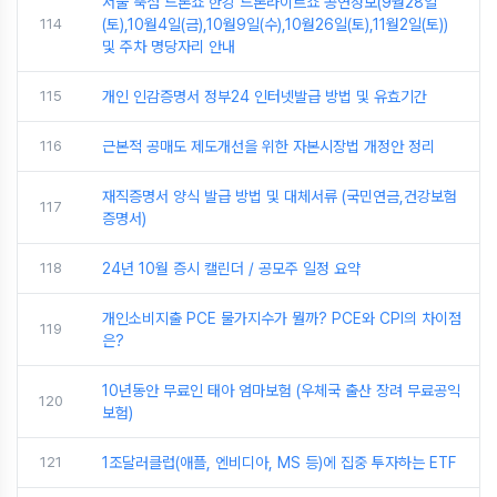
서울 뚝섬 드론쇼 한강 드론라이트쇼 공연정보(9월28일
114
(토),10월4일(금),10월9일(수),10월26일(토),11월2일(토))
및 주차 명당자리 안내
115
개인 인감증명서 정부24 인터넷발급 방법 및 유효기간
116
근본적 공매도 제도개선을 위한 자본시장법 개정안 정리
재직증명서 양식 발급 방법 및 대체서류 (국민연금,건강보험
117
증명서)
118
24년 10월 증시 캘린더 / 공모주 일정 요약
개인소비지출 PCE 물가지수가 뭘까? PCE와 CPI의 차이점
119
은?
10년동안 무료인 태아 엄마보험 (우체국 출산 장려 무료공익
120
보험)
121
1조달러클럽(애플, 엔비디아, MS 등)에 집중 투자하는 ETF