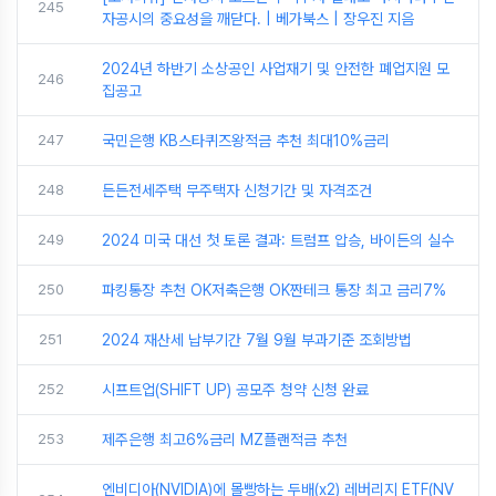
245
자공시의 중요성을 깨닫다. | 베가북스 | 장우진 지음
2024년 하반기 소상공인 사업재기 및 안전한 폐업지원 모
246
집공고
247
국민은행 KB스타퀴즈왕적금 추천 최대10%금리
248
든든전세주택 무주택자 신청기간 및 자격조건
249
2024 미국 대선 첫 토론 결과: 트럼프 압승, 바이든의 실수
250
파킹통장 추천 OK저축은행 OK짠테크 통장 최고 금리7%
251
2024 재산세 납부기간 7월 9월 부과기준 조회방법
252
시프트업(SHIFT UP) 공모주 청약 신청 완료
253
제주은행 최고6%금리 MZ플랜적금 추천
엔비디아(NVIDIA)에 몰빵하는 두배(x2) 레버리지 ETF(NV