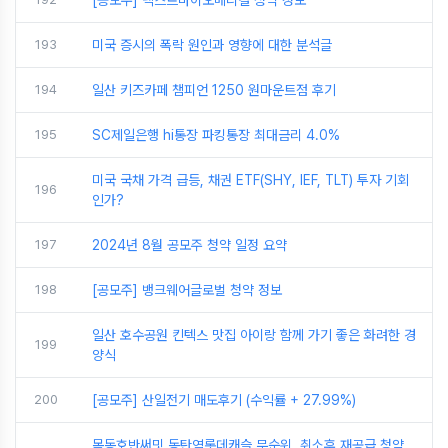
[공모주] 넥스트바이오메디컬 청약 정보
193
미국 증시의 폭락 원인과 영향에 대한 분석글
194
일산 키즈카페 챔피언 1250 원마운트점 후기
195
SC제일은행 hi통장 파킹통장 최대금리 4.0%
미국 국채 가격 급등, 채권 ETF(SHY, IEF, TLT) 투자 기회
196
인가?
197
2024년 8월 공모주 청약 일정 요약
198
[공모주] 뱅크웨어글로벌 청약 정보
일산 호수공원 킨텍스 맛집 아이랑 함께 가기 좋은 화려한 경
199
양식
200
[공모주] 산일전기 매도후기 (수익률 + 27.99%)
목동호반써밋,동탄역롯데캐슬 무순위. 취소후 재공급 청약