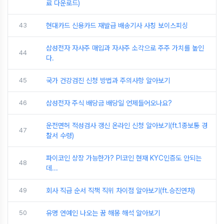
료 다운로드)
43
현대카드 신용카드 재발급 배송기사 사칭 보이스피싱
삼성전자 자사주 매입과 자사주 소각으로 주주 가치를 높인
44
다.
45
국가 건강검진 신청 방법과 주의사항 알아보기
46
삼성전자 주식 배당금 배당일 언제들어오나요?
운전면허 적성검사 갱신 온라인 신청 알아보기(ft.1종보통 경
47
찰서 수령)
파이코인 상장 가능한가? PI코인 현재 KYC인증도 안되는
48
데...
49
회사 직급 순서 직책 직위 차이점 알아보기(ft.승진연차)
50
유명 연예인 나오는 꿈 해몽 해석 알아보기