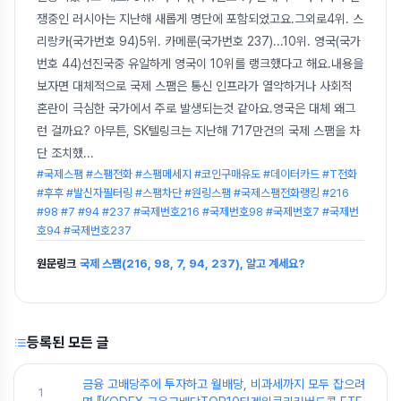
쟁중인 러시아는 지난해 새롭게 명단에 포함되었고요.그외로4위. 스
리랑카(국가번호 94)5위. 카메룬(국가번호 237)...10위. 영국(국가
번호 44)선진국중 유일하게 영국이 10위를 랭크했다고 해요.내용을
보자면 대체적으로 국제 스팸은 통신 인프라가 열악하거나 사회적
혼란이 극심한 국가에서 주로 발생되는것 같아요.영국은 대체 왜그
런 걸까요? 아무튼, SK텔링크는 지난해 717만건의 국제 스팸을 차
단 조치했
...
#국제스팸 #스팸전화 #스팸메세지 #코인구매유도 #데이터카드 #T전화
#후후 #발신자필터링 #스팸차단 #원링스팸 #국제스팸전화랭킹 #216
#98 #7 #94 #237 #국제번호216 #국제번호98 #국제번호7 #국제번
호94 #국제번호237
원문링크
국제 스팸(216, 98, 7, 94, 237), 알고 계세요?
등록된 모든 글
금융 고배당주에 투자하고 월배당, 비과세까지 모두 잡으려
1