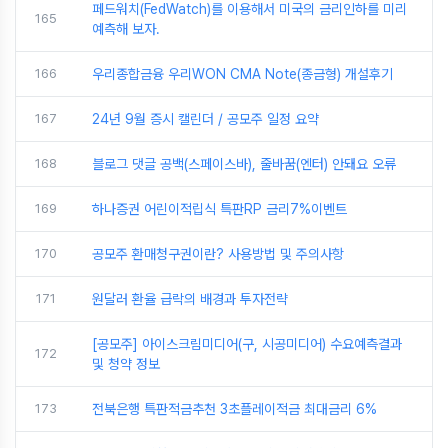
페드워치(FedWatch)를 이용해서 미국의 금리인하를 미리
165
예측해 보자.
166
우리종합금융 우리WON CMA Note(종금형) 개설후기
167
24년 9월 증시 캘린더 / 공모주 일정 요약
168
블로그 댓글 공백(스페이스바), 줄바꿈(엔터) 안돼요 오류
169
하나증권 어린이적립식 특판RP 금리7%이벤트
170
공모주 환매청구권이란? 사용방법 및 주의사항
171
원달러 환율 급락의 배경과 투자전략
[공모주] 아이스크림미디어(구, 시공미디어) 수요예측결과
172
및 청약 정보
173
전북은행 특판적금추천 3초플레이적금 최대금리 6%