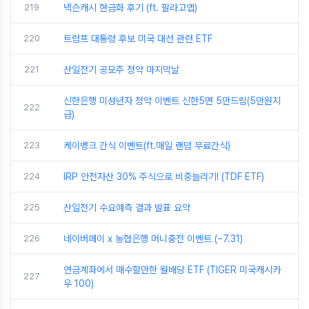
219
넥슨캐시 현금화 후기 (ft. 팔라고앱)
220
트럼프 대통령 후보 미국 대선 관련 ETF
221
산일전기 공모주 청약 마지막날
신한은행 미성년자 청약 이벤트 신한5면 5만드림(5만원지
222
급)
223
케이뱅크 간식 이벤트(ft.매일 랜덤 무료간식)
224
IRP 안전자산 30% 주식으로 비중늘리기! (TDF ETF)
225
산일전기 수요예측 결과 발표 요약
226
네이버페이 x 농협은행 머니충전 이벤트 (~7.31)
연금계좌에서 매수할만한 월배당 ETF (TIGER 미국캐시카
227
우 100)