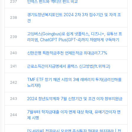
237
인덱스 펀드와 액티브 펀드 비교
경기도청년복지포인트 2024 2차 3차 접수기간 및 자격 조
238
건
고잉버스(Goingbus)로 쉽게 넷플릭스, 디즈니+, 유튜브 프
239
리미엄, ChatGPT Plus(GPT-4)까지 저렴하게 구독하기
240
신한은행 특판적금추천 언제든적금 최대금리7.7%
241
근로소득간이지급명세서 홈택스 신고방법(ft.위하고)
TMF ETF 장기 채권 시장의 3배 레버리지 투자(금리인하를
242
노리자!!)
243
2024 청년도약계좌 7월 신청기간 및 조건 이자 정부지원금
7월부터 학자금대출 이자 면제 대상 확대, 유예기간이자 면
244
제 시행
[도서리뷰] 전자공시 모르면 주식투자 절대로 하지마라 | 전