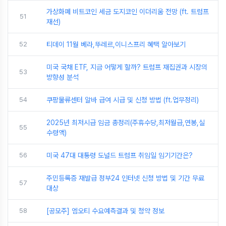
가상화폐 비트코인 세금 도지코인 이더리움 전망 (ft. 트럼프
51
재선)
52
티데이 11월 베라,뚜레르,이니스프리 혜택 알아보기
미국 국채 ETF, 지금 어떻게 할까? 트럼프 재집권과 시장의
53
방향성 분석
54
쿠팡물류센터 알바 급여 시급 및 신청 방법 (ft.업무정리)
2025년 최저시급 임금 총정리(주휴수당,최저월급,연봉,실
55
수령액)
56
미국 47대 대통령 도널드 트럼프 취임일 임기기간은?
주민등록증 재발급 정부24 인터넷 신청 방법 및 기간 무료
57
대상
58
[공모주] 엠오티 수요예측결과 및 청약 정보