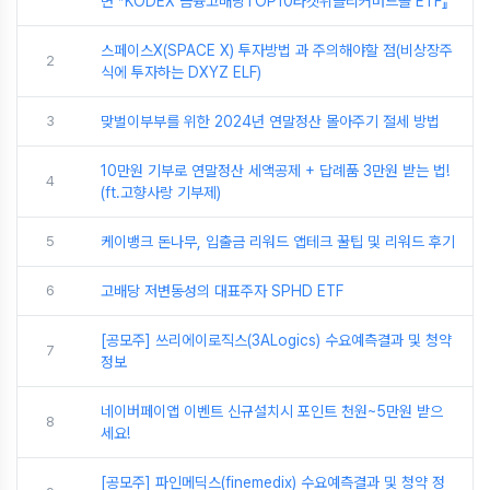
면 『KODEX 금융고배당TOP10타겟위클리커버드콜 ETF』
스페이스X(SPACE X) 투자방법 과 주의해야할 점(비상장주
2
식에 투자하는 DXYZ ELF)
3
맞벌이부부를 위한 2024년 연말정산 몰아주기 절세 방법
10만원 기부로 연말정산 세액공제 + 답례품 3만원 받는 법!
4
(ft.고향사랑 기부제)
5
케이뱅크 돈나무, 입출금 리워드 앱테크 꿀팁 및 리워드 후기
6
고배당 저변동성의 대표주자 SPHD ETF
[공모주] 쓰리에이로직스(3ALogics) 수요예측결과 및 청약
7
정보
네이버페이앱 이벤트 신규설치시 포인트 천원~5만원 받으
8
세요!
[공모주] 파인메딕스(finemedix) 수요예측결과 및 청약 정