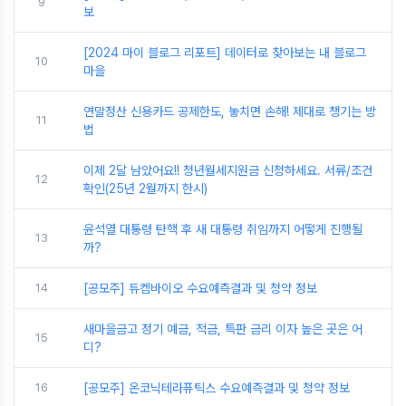
9
보
[2024 마이 블로그 리포트] 데이터로 찾아보는 내 블로그
10
마을
연말정산 신용카드 공제한도, 놓치면 손해! 제대로 챙기는 방
11
법
이제 2달 남았어요!! 청년월세지원금 신청하세요. 서류/조건
12
확인(25년 2월까지 한시)
윤석열 대통령 탄핵 후 새 대통령 취임까지 어떻게 진행될
13
까?
14
[공모주] 듀켐바이오 수요예측결과 및 청약 정보
새마을금고 정기 예금, 적금, 특판 금리 이자 높은 곳은 어
15
디?
16
[공모주] 온코닉테라퓨틱스 수요예측결과 및 청약 정보