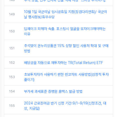
추석 명절, 안부 인사와 선물 택배 사칭 『스미싱 주의하기』
10월 1일 국군의날 임시공휴일 지정(징검다리연휴)/ 국군의
149
날 행사정보/휴무수당
딥페이크 피해자 속출. 포스팅시 얼굴을 모자이크해야하는
150
이유
추석맞이 온누리상품권 15% 상향 할인 사용처 확대 및 구매
151
방법
152
배당금을 자동으로 재투자하는 TR(Total Return) ETF
초보투자자가 사용하기 편한 렌코차트 사용방법(감정적 투자
153
줄이기)
154
부가세 과세표준 증명원 홈택스 발급 방법
2024 근로장려금 반기 신청 기간:9/1~9/19(신청조건, 대
155
상, 지급일)