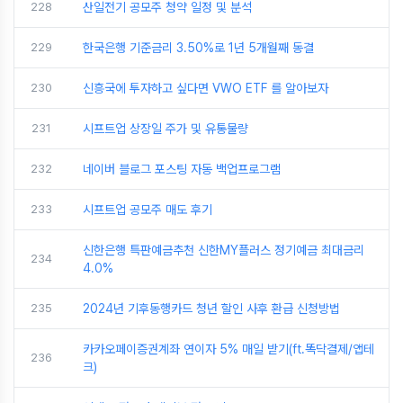
228
산일전기 공모주 청약 일정 및 분석
229
한국은행 기준금리 3.50%로 1년 5개월째 동결
230
신흥국에 투자하고 싶다면 VWO ETF 를 알아보자
231
시프트업 상장일 주가 및 유통물량
232
네이버 블로그 포스팅 자동 백업프로그램
233
시프트업 공모주 매도 후기
신한은행 특판예금추천 신한MY플러스 정기예금 최대금리
234
4.0%
235
2024년 기후동행카드 청년 할인 사후 환급 신청방법
카카오페이증권계좌 연이자 5% 매일 받기(ft.똑닥결제/앱테
236
크)