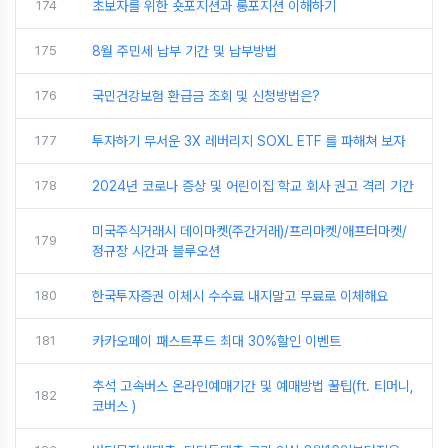
174
초보자를 위한 숏포지션과 롱포지션 이해하기
175
8월 주민세 납부 기간 및 납부방법
176
국민건강보험 환급금 조회 및 신청방법은?
177
투자하기 무서운 3X 레버리지 SOXL ETF 를 파해쳐 보자
178
2024년 코로나 증상 및 어린이집 학교 회사 권고 격리 기간
미국주식거래시 데이마켓(주간거래)/프리마켓/애프터마켓/
179
정규장 시간과 블루오션
180
한국투자증권 이체시 수수료 내지말고 무료로 이체해요
181
카카오페이 패스트푸드 최대 30%할인 이벤트
추석 고속버스 온라인예매기간 및 예매방법 꿀팁(ft. 티머니,
182
코버스 )