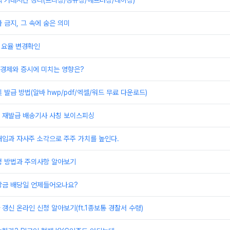
식 거래시간 정리(프리장/정규장/애프터장/데이장)
 금지, 그 속에 숨은 의미
 요율 변경확인
 경제와 증시에 미치는 영향은?
 발급 방법(알바 hwp/pdf/엑셀/워드 무료 다운로드)
 재발급 배송기사 사칭 보이스피싱
매입과 자사주 소각으로 주주 가치를 높인다.
청 방법과 주의사항 알아보기
당금 배당일 언제들어오나요?
갱신 온라인 신청 알아보기(ft.1종보통 경찰서 수령)