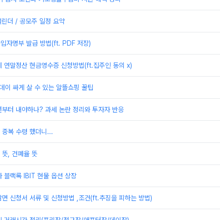
캘린더 / 공모주 일정 요약
자명부 발급 방법(ft. PDF 저장)
 연말정산 현금영수증 신청방법(ft.집주인 동의 x)
데이 싸게 살 수 있는 알뜰쇼핑 꿀팁
년부터 내야하나? 과세 논란 정리와 투자자 반응
중복 수령 했더니...
뜻, 건폐율 뜻
 블랙록 IBIT 현물 옵션 상장
면 신청서 서류 및 신청방법 ,조건(ft.추징을 피하는 방법)