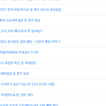
가 '전액 부담'하기로 한 경우 양도세 계산방법
루션 수요예측결과 및 청약 정보
귀사,자사,폐사,타사 뜻 알아보기
온도 온수온도 설정 꿀팁 - 난방비 폭탄 피하기
프업ii저축예금 최대금리 3.5%
의서 증번호 확인 및 작성방법
요예측결과 및 청약 정보
국주식 순위 Top 50 ['24 11/26 기준]
직계존비속 뜻, 범위 정리
활수급자 조건과 기초생활수급비 지원 혜택 정리