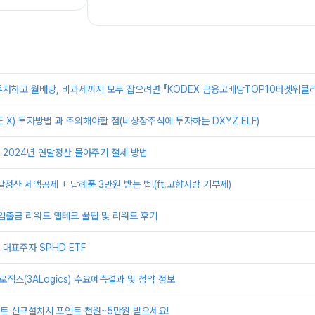
자하고 월배당, 비과세까지 모두 잡으려면 『KODEX 금융고배당TOP10타겟위클리
E X) 투자방법 과 주의해야할 점(비상장주식에 투자하는 DXYZ ELF)
2024년 연말정산 몰아주기 절세 방법
말정산 세액공제 + 답례품 3만원 받는 법!(ft.고향사랑 기부제)
입출금 리워드 앱테크 꿀팁 및 리워드 후기
대표주자 SPHD ETF
로직스(3ALogics) 수요예측결과 및 청약 정보
트 신규설치시 포인트 천원~5만원 받으세요!