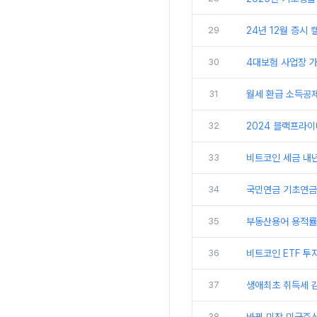
29
24년 12월 증시 
30
4대보험 사업장 가입
31
월세 환급 소득공제
32
2024 블랙프라이
33
비트코인 세금 내
34
국민연금 기초연금 
35
부동산용어 용적률 
36
비트코인 ETF 투자
37
생애최초 취득세 감
38