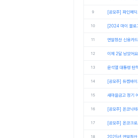
9
[공모주] 파인메딕스
10
[2024 마이 블
11
연말정산 신용카드 
12
이제 2달 남았어요
13
윤석열 대통령 탄핵
14
[공모주] 듀켐바이
15
새마을금고 정기 예
16
[공모주] 온코닉
17
[공모주] 온코크로
18
2025년 연말정산