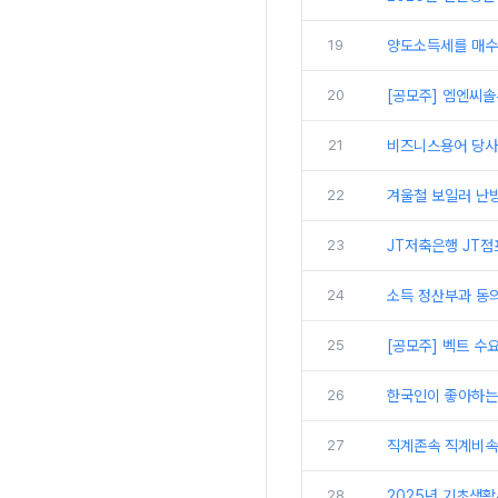
19
양도소득세를 매수자
20
[공모주] 엠엔씨솔
21
비즈니스용어 당사,
22
겨울철 보일러 난방
23
JT저축은행 JT점
24
소득 정산부과 동
25
[공모주] 벡트 수
26
한국인이 좋아하는 미
27
직계존속 직계비속 
28
2025년 기초생