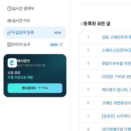
실시간 검색어
실시간 이슈
등록된 모든 글
구글검색 등록
NEW
1
금융 고배당주에 투
이미지 도구
NEW
2
스페이스X(SPAC
캐시큐브
3
맞벌이부부를 위한 
일상이 포인트가 되는 앱
쇼핑 경유
4
10만원 기부로 연
각종 미션으로 적립
앱다운로드 ㄱㄱ?
→
5
케이뱅크 돈나무, 
6
고배당 저변동성의 
7
[공모주] 쓰리에이
8
네이버페이앱 이벤