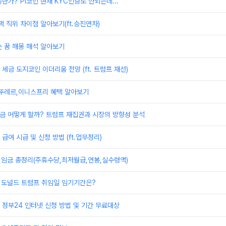
한가? PI코인 현재 KYC인증도 안되는데...
책 직위 차이점 알아보기(ft.승진연차)
 꿈 해몽 해석 알아보기
세금 도지코인 이더리움 전망 (ft. 트럼프 재선)
,뚜레르,이니스프리 혜택 알아보기
 지금 어떻게 할까? 트럼프 재집권과 시장의 방향성 분석
급여 시급 및 신청 방법 (ft.업무정리)
 임금 총정리(주휴수당,최저월급,연봉,실수령액)
 도널드 트럼프 취임일 임기기간은?
정부24 인터넷 신청 방법 및 기간 무료대상