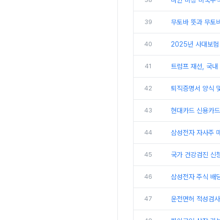
바뀐 미장 미국주
39
무토바 뜻과 무토바
40
2025년 사대보험
41
트럼프 재선, 국내
42
퇴직증명서 양식 및
43
현대카드 신용카드
44
삼성전자 자사주 
45
국가 건강검진 신
46
삼성전자 주식 배
47
운전면허 적성검사 