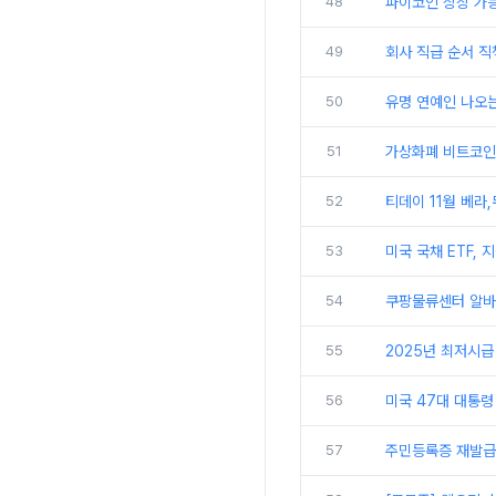
48
파이코인 상장 가능
49
회사 직급 순서 직
50
유명 연예인 나오는
51
가상화폐 비트코인 
52
티데이 11월 베라
53
미국 국채 ETF,
54
쿠팡물류센터 알바 
55
2025년 최저시급
56
미국 47대 대통령
57
주민등록증 재발급 