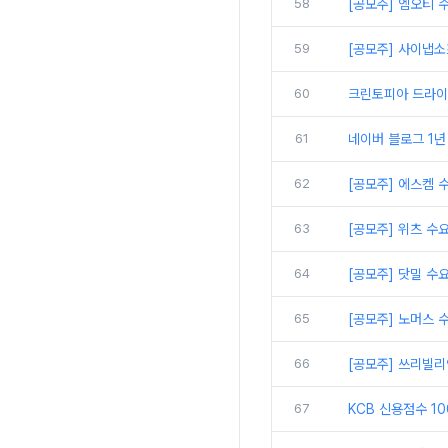
58
[공모주] 엠오티 
59
[공모주] 사이냅소
60
크린토피아 드라이 
61
네이버 블로그 1년
62
[공모주] 에스켐 
63
[공모주] 위츠 수
64
[공모주] 닷밀 수
65
[공모주] 노머스 
66
[공모주] 쓰리빌리
67
KCB 신용점수 1