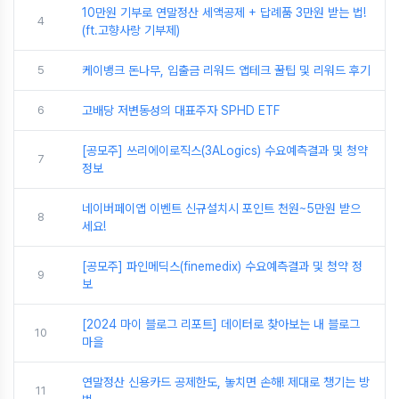
10만원 기부로 연말정산 세액공제 + 답례품 3만원 받는 법!
4
(ft.고향사랑 기부제)
5
케이뱅크 돈나무, 입출금 리워드 앱테크 꿀팁 및 리워드 후기
6
고배당 저변동성의 대표주자 SPHD ETF
[공모주] 쓰리에이로직스(3ALogics) 수요예측결과 및 청약
7
정보
네이버페이앱 이벤트 신규설치시 포인트 천원~5만원 받으
8
세요!
[공모주] 파인메딕스(finemedix) 수요예측결과 및 청약 정
9
보
[2024 마이 블로그 리포트] 데이터로 찾아보는 내 블로그
10
마을
연말정산 신용카드 공제한도, 놓치면 손해! 제대로 챙기는 방
11