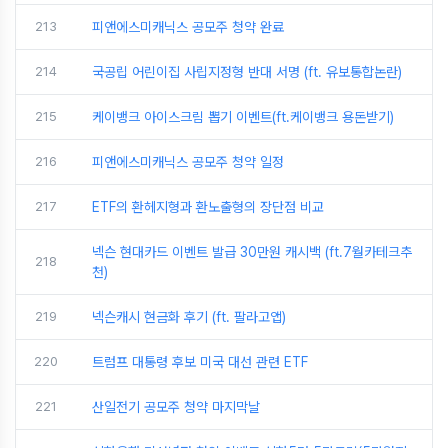
213
피앤에스미캐닉스 공모주 청약 완료
214
국공립 어린이집 사립지정형 반대 서명 (ft. 유보통합논란)
215
케이뱅크 아이스크림 뽑기 이벤트(ft.케이뱅크 용돈받기)
216
피앤에스미캐닉스 공모주 청약 일정
217
ETF의 환헤지형과 환노출형의 장단점 비교
넥슨 현대카드 이벤트 발급 30만원 캐시백 (ft.7월카테크추
218
천)
219
넥슨캐시 현금화 후기 (ft. 팔라고앱)
220
트럼프 대통령 후보 미국 대선 관련 ETF
221
산일전기 공모주 청약 마지막날