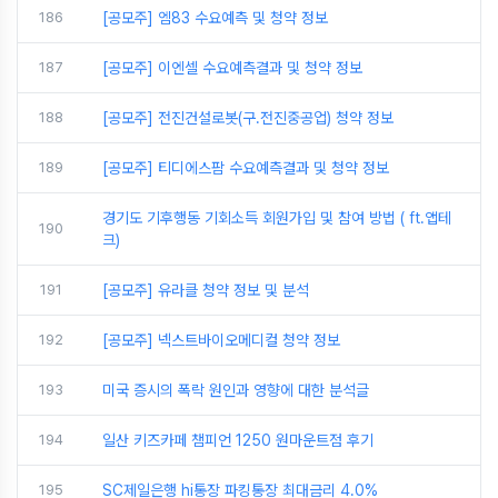
186
[공모주] 엠83 수요예측 및 청약 정보
187
[공모주] 이엔셀 수요예측결과 및 청약 정보
188
[공모주] 전진건설로봇(구.전진중공업) 청약 정보
189
[공모주] 티디에스팜 수요예측결과 및 청약 정보
경기도 기후행동 기회소득 회원가입 및 참여 방법 ( ft.앱테
190
크)
191
[공모주] 유라클 청약 정보 및 분석
192
[공모주] 넥스트바이오메디컬 청약 정보
193
미국 증시의 폭락 원인과 영향에 대한 분석글
194
일산 키즈카페 챔피언 1250 원마운트점 후기
195
SC제일은행 hi통장 파킹통장 최대금리 4.0%