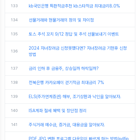
133
kb국민은행 특판적금추천 kb스타적금 최대금리8.0%
134
선물거래와 현물거래의 정의 및 차이점
135
토스 추석 꼬치 9/12 정답 및 추석 선물보내기 이벤트
2024 자녀장려금 신청못했다면? 자녀장려금 기한후 신청
136
방법
137
금리 인하 후 금융주, 상승일까 하락일까?
138
전북은행 카카오페이 걷기적금 최대금리 7%
139
ELS(주가연계증권) 해부, 조기상환과 낙인을 알아보자.
140
ISA계좌 절세 혜택 및 장단점 정리
141
주식거래 예수금, 증거금, 대용금을 알아보자.
PDF JPG 변환 프로그램 다운없이 빠르게 하는 방법(pdfjp