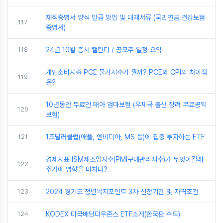
재직증명서 양식 발급 방법 및 대체서류 (국민연금,건강보험
117
증명서)
118
24년 10월 증시 캘린더 / 공모주 일정 요약
개인소비지출 PCE 물가지수가 뭘까? PCE와 CPI의 차이점
119
은?
10년동안 무료인 태아 엄마보험 (우체국 출산 장려 무료공익
120
보험)
121
1조달러클럽(애플, 엔비디아, MS 등)에 집중 투자하는 ETF
경제지표 ISM제조업지수(PMI구매관리지수)가 무엇이길래
122
주가에 영향을 미치나?
123
2024 경기도 청년복지포인트 3차 신청기간 및 자격조건
124
KODEX 미국배당다우존스 ETF소개(한국판 슈드)