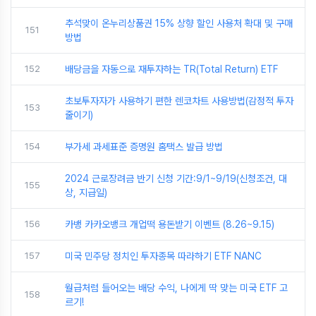
추석맞이 온누리상품권 15% 상향 할인 사용처 확대 및 구매
151
방법
152
배당금을 자동으로 재투자하는 TR(Total Return) ETF
초보투자자가 사용하기 편한 렌코차트 사용방법(감정적 투자
153
줄이기)
154
부가세 과세표준 증명원 홈택스 발급 방법
2024 근로장려금 반기 신청 기간:9/1~9/19(신청조건, 대
155
상, 지급일)
156
카뱅 카카오뱅크 개업떡 용돈받기 이벤트 (8.26~9.15)
157
미국 민주당 정치인 투자종목 따라하기 ETF NANC
월급처럼 들어오는 배당 수익, 나에게 딱 맞는 미국 ETF 고
158
르기!