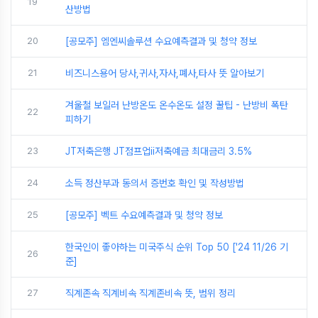
19
산방법
20
[공모주] 엠엔씨솔루션 수요예측결과 및 청약 정보
21
비즈니스용어 당사,귀사,자사,폐사,타사 뜻 알아보기
겨울철 보일러 난방온도 온수온도 설정 꿀팁 - 난방비 폭탄
22
피하기
23
JT저축은행 JT점프업ii저축예금 최대금리 3.5%
24
소득 정산부과 동의서 증번호 확인 및 작성방법
25
[공모주] 벡트 수요예측결과 및 청약 정보
한국인이 좋아하는 미국주식 순위 Top 50 ['24 11/26 기
26
준]
27
직계존속 직계비속 직계존비속 뜻, 범위 정리