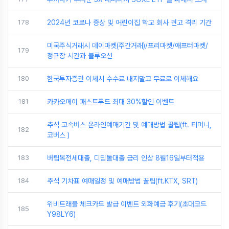
178
2024년 코로나 증상 및 어린이집 학교 회사 권고 격리 기간
미국주식거래시 데이마켓(주간거래)/프리마켓/애프터마켓/
179
정규장 시간과 블루오션
180
한국투자증권 이체시 수수료 내지말고 무료로 이체해요
181
카카오페이 패스트푸드 최대 30%할인 이벤트
추석 고속버스 온라인예매기간 및 예매방법 꿀팁(ft. 티머니,
182
코버스 )
183
버팀목전세대출, 디딤돌대출 금리 인상 8월16일부터적용
184
추석 기차표 예매일정 및 예매방법 꿀팁(ft.KTX, SRT)
위비트래블 체크카드 발급 이벤트 외화예금 후기(초대코드
185
Y98LY6)