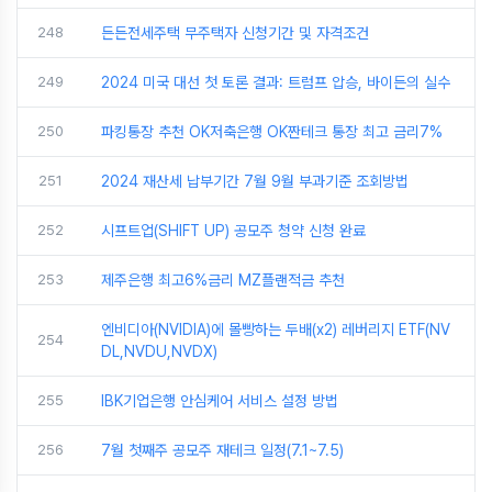
248
든든전세주택 무주택자 신청기간 및 자격조건
249
2024 미국 대선 첫 토론 결과: 트럼프 압승, 바이든의 실수
250
파킹통장 추천 OK저축은행 OK짠테크 통장 최고 금리7%
251
2024 재산세 납부기간 7월 9월 부과기준 조회방법
252
시프트업(SHIFT UP) 공모주 청약 신청 완료
253
제주은행 최고6%금리 MZ플랜적금 추천
엔비디아(NVIDIA)에 몰빵하는 두배(x2) 레버리지 ETF(NV
254
DL,NVDU,NVDX)
255
IBK기업은행 안심케어 서비스 설정 방법
256
7월 첫째주 공모주 재테크 일정(7.1~7.5)