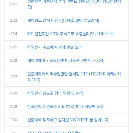
신한은행 미성년자 청약 이벤트 신한5면 5만드림(5만원지
222
급)
223
케이뱅크 간식 이벤트(ft.매일 랜덤 무료간식)
224
IRP 안전자산 30% 주식으로 비중늘리기! (TDF ETF)
225
산일전기 수요예측 결과 발표 요약
226
네이버페이 x 농협은행 머니충전 이벤트 (~7.31)
연금계좌에서 매수할만한 월배당 ETF (TIGER 미국캐시카
227
우 100)
228
산일전기 공모주 청약 일정 및 분석
229
한국은행 기준금리 3.50%로 1년 5개월째 동결
230
신흥국에 투자하고 싶다면 VWO ETF 를 알아보자