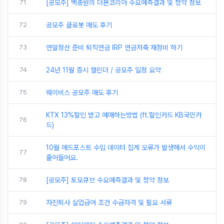
71
[공모주] 백종원의 더본코리아 수요예측결과 및 청약 정보
72
공모주 클로봇 매도 후기
73
연말정산 준비 퇴직연금 IRP 연금저축 재정비 하기
74
24년 11월 증시 캘린더 / 공모주 일정 요약
75
웨이비스 공모주 매도 후기
KTX 13%할인 받고 예매하는방법 (ft.할인카드 KB국민카
76
드)
10월 애드포스트 수입 데이터 집계 오류가 발생해서 수익이
77
줄어들어요.
78
[공모주] 토모큐브 수요예측결과 및 청약 정보
79
자진퇴사 실업급여 조건 수급자격 및 필요 서류