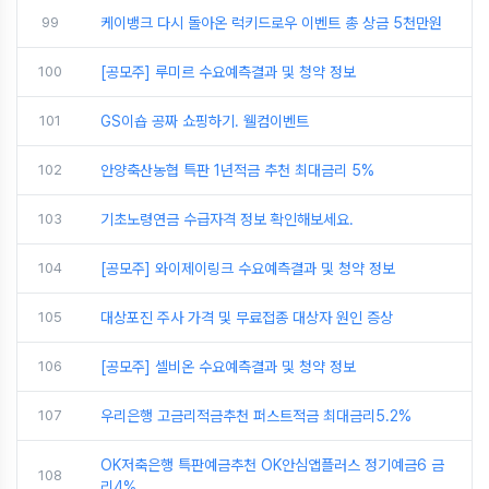
99
케이뱅크 다시 돌아온 럭키드로우 이벤트 총 상금 5천만원
100
[공모주] 루미르 수요예측결과 및 청약 정보
101
GS이숍 공짜 쇼핑하기. 웰컴이벤트
102
안양축산농협 특판 1년적금 추천 최대금리 5%
103
기초노령연금 수급자격 정보 확인해보세요.
104
[공모주] 와이제이링크 수요예측결과 및 청약 정보
105
대상포진 주사 가격 및 무료접종 대상자 원인 증상
106
[공모주] 셀비온 수요예측결과 및 청약 정보
107
우리은행 고금리적금추천 퍼스트적금 최대금리5.2%
OK저축은행 특판예금추천 OK안심앱플러스 정기예금6 금
108
리4%