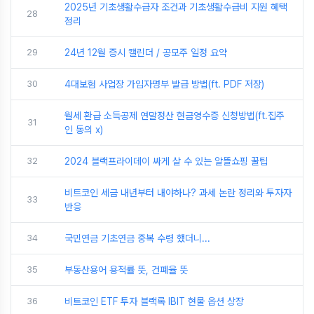
2025년 기초생활수급자 조건과 기초생활수급비 지원 혜택
28
정리
29
24년 12월 증시 캘린더 / 공모주 일정 요약
30
4대보험 사업장 가입자명부 발급 방법(ft. PDF 저장)
월세 환급 소득공제 연말정산 현금영수증 신청방법(ft.집주
31
인 동의 x)
32
2024 블랙프라이데이 싸게 살 수 있는 알뜰쇼핑 꿀팁
비트코인 세금 내년부터 내야하나? 과세 논란 정리와 투자자
33
반응
34
국민연금 기초연금 중복 수령 했더니...
35
부동산용어 용적률 뜻, 건폐율 뜻
36
비트코인 ETF 투자 블랙록 IBIT 현물 옵션 상장