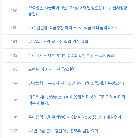
추석명절 서울페이 9월 1차 및 2차 발행일정 (ft.서울사랑상
159
품권)
160
sh수협은행 적금추천 헤이(Hey) 적금 최대금리4.3%
161
2024년 9월 공모주 청약 일정 요약
162
파리바게트 네이버페이 50% 할인 이벤트 조기종료
163
토렌트 사이트 추천 Top10
164
건강보험 피부양자 자격조건 정리 (ft.소득,재산,부양요건)
페드워치(FedWatch)를 이용해서 미국의 금리인하를 미리
165
예측해 보자.
166
우리종합금융 우리WON CMA Note(종금형) 개설후기
167
24년 9월 증시 캘린더 / 공모주 일정 요약