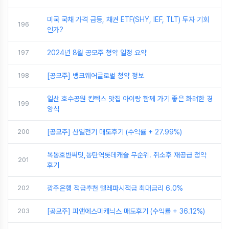
미국 국채 가격 급등, 채권 ETF(SHY, IEF, TLT) 투자 기회
196
인가?
197
2024년 8월 공모주 청약 일정 요약
198
[공모주] 뱅크웨어글로벌 청약 정보
일산 호수공원 킨텍스 맛집 아이랑 함께 가기 좋은 화려한 경
199
양식
200
[공모주] 산일전기 매도후기 (수익률 + 27.99%)
목동호반써밋,동탄역롯데캐슬 무순위. 취소후 재공급 청약
201
후기
202
광주은행 적금추천 텔레파시적금 최대금리 6.0%
203
[공모주] 피앤에스미캐닉스 매도후기 (수익률 + 36.12%)