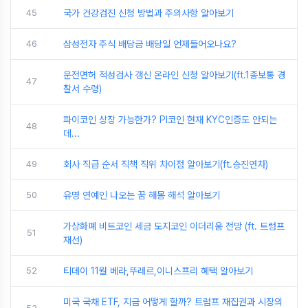
45
국가 건강검진 신청 방법과 주의사항 알아보기
46
삼성전자 주식 배당금 배당일 언제들어오나요?
운전면허 적성검사 갱신 온라인 신청 알아보기(ft.1종보통 경
47
찰서 수령)
파이코인 상장 가능한가? PI코인 현재 KYC인증도 안되는
48
데...
49
회사 직급 순서 직책 직위 차이점 알아보기(ft.승진연차)
50
유명 연예인 나오는 꿈 해몽 해석 알아보기
가상화폐 비트코인 세금 도지코인 이더리움 전망 (ft. 트럼프
51
재선)
52
티데이 11월 베라,뚜레르,이니스프리 혜택 알아보기
미국 국채 ETF, 지금 어떻게 할까? 트럼프 재집권과 시장의