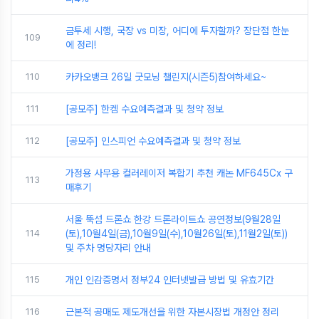
금투세 시행, 국장 vs 미장, 어디에 투자할까? 장단점 한눈
109
에 정리!
110
카카오뱅크 26일 굿모닝 챌린지(시즌5)참여하세요~
111
[공모주] 한켐 수요예측결과 및 청약 정보
112
[공모주] 인스피언 수요예측결과 및 청약 정보
가정용 사무용 컬러레이저 복합기 추천 캐논 MF645Cx 구
113
매후기
서울 뚝섬 드론쇼 한강 드론라이트쇼 공연정보(9월28일
114
(토),10월4일(금),10월9일(수),10월26일(토),11월2일(토))
및 주차 명당자리 안내
115
개인 인감증명서 정부24 인터넷발급 방법 및 유효기간
116
근본적 공매도 제도개선을 위한 자본시장법 개정안 정리