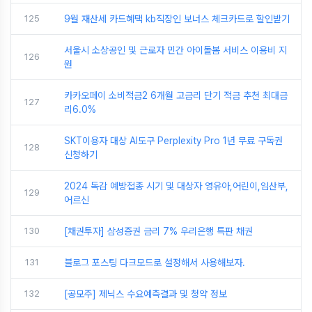
125
9월 재산세 카드혜택 kb직장인 보너스 체크카드로 할인받기
서울시 소상공인 및 근로자 민간 아이돌봄 서비스 이용비 지
126
원
카카오페이 소비적금2 6개월 고금리 단기 적금 추천 최대금
127
리6.0%
SKT이용자 대상 AI도구 Perplexity Pro 1년 무료 구독권
128
신청하기
2024 독감 예방접종 시기 및 대상자 영유아,어린이,임산부,
129
어르신
130
[채권투자] 삼성증권 금리 7% 우리은행 특판 채권
131
블로그 포스팅 다크모드로 설정해서 사용해보자.
132
[공모주] 제닉스 수요예측결과 및 청약 정보