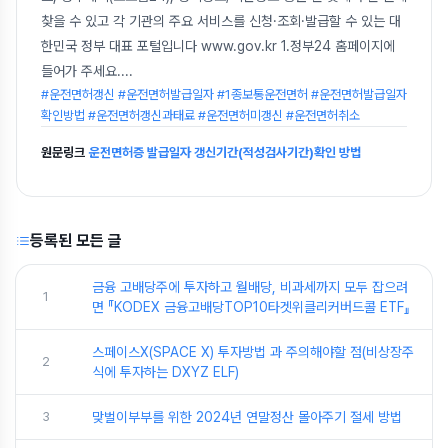
찾을 수 있고 각 기관의 주요 서비스를 신청·조회·발급할 수 있는 대
한민국 정부 대표 포털입니다 www.gov.kr 1.정부24 홈페이지에
들어가 주세요.
...
#운전면허갱신 #운전면허발급일자 #1종보통운전면허 #운전면허발급일자
확인방법 #운전면허갱신과태료 #운전면허미갱신 #운전면허취소
원문링크
운전면허증 발급일자 갱신기간(적성검사기간)확인 방법
등록된 모든 글
금융 고배당주에 투자하고 월배당, 비과세까지 모두 잡으려
1
면 『KODEX 금융고배당TOP10타겟위클리커버드콜 ETF』
스페이스X(SPACE X) 투자방법 과 주의해야할 점(비상장주
2
식에 투자하는 DXYZ ELF)
3
맞벌이부부를 위한 2024년 연말정산 몰아주기 절세 방법