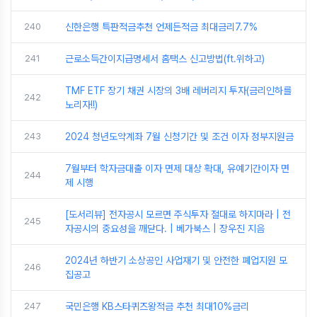
240
신한은행 특판적금추천 언제든적금 최대금리7.7%
241
근로소득간이지급명세서 홈택스 신고방법(ft.위하고)
TMF ETF 장기 채권 시장의 3배 레버리지 투자(금리인하를
242
노리자!!)
243
2024 청년도약계좌 7월 신청기간 및 조건 이자 정부지원금
7월부터 학자금대출 이자 면제 대상 확대, 유예기간이자 면
244
제 시행
[도서리뷰] 전자공시 모르면 주식투자 절대로 하지마라 | 전
245
자공시의 중요성을 깨닫다. | 베가북스 | 장우진 지음
2024년 하반기 소상공인 사업재기 및 안전한 폐업지원 모
246
집공고
247
국민은행 KB스타퀴즈왕적금 추천 최대10%금리