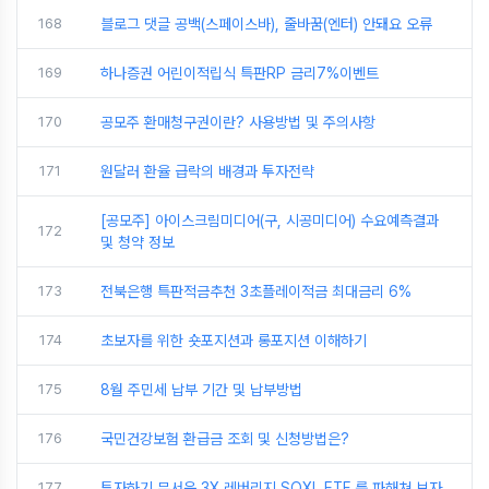
168
블로그 댓글 공백(스페이스바), 줄바꿈(엔터) 안돼요 오류
169
하나증권 어린이적립식 특판RP 금리7%이벤트
170
공모주 환매청구권이란? 사용방법 및 주의사항
171
원달러 환율 급락의 배경과 투자전략
[공모주] 아이스크림미디어(구, 시공미디어) 수요예측결과
172
및 청약 정보
173
전북은행 특판적금추천 3초플레이적금 최대금리 6%
174
초보자를 위한 숏포지션과 롱포지션 이해하기
175
8월 주민세 납부 기간 및 납부방법
176
국민건강보험 환급금 조회 및 신청방법은?
177
투자하기 무서운 3X 레버리지 SOXL ETF 를 파해쳐 보자