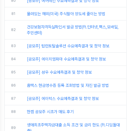
80
[공모주] 에어레인 수요예측결과 및 청약 정보
81
물려있는 해외(미국) 주식팔아 양도세 줄이는 방법
건강보험자격득실확인서 발급 방법(ft.인터넷,팩스,모바일,
82
주민센터)
83
[공모주] 탑런토탈솔루션 수요예측결과 및 청약 정보
84
[공모주] 에이치엠파마 수요예측결과 및 청약 정보
85
[공모주] 성우 수요예측결과 및 청약 정보
86
홈택스 현금영수증 등록 조회방법 및 자진 발급 방법
87
[공모주] 에이럭스 수요예측결과 및 청약 정보
88
한켐 공모주 시초가 매도 후기
생애최초주택자금대출 소득 조건 및 금리 한도 (ft.디딤돌대
89
출)