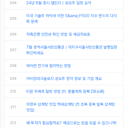
204
24년 8월 증시 캘린더 / 공모주 일정 요약
미국 기술주 하락에 의한 S&amp;P500 지수 펀드의 다각
205
화 문제
206
저축은행 안전성 확인 방법 및 예금자보호
7월 광역서울사랑상품권 / 자치구서울사랑상품권 발행일정
207
확인하세요.
208
에어컨 전기세 절약하는 방법
209
아이빔테크놀로지 공모주 청약 정보 및 기업 개요
210
티몬 위메프 탈퇴 방법 (ft. 환불계좌 등록 DB오류)
의정부 삼계탕 맛집 백세삼계탕 (ft.초복 중복 말복 삼계탕
211
맛집)
212
왜 투자가 필요할까요? 예금으로는 돈을 모을 수 없으니까!