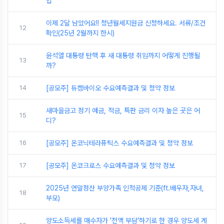
법
이제 2달 남았어요!! 청년월세지원금 신청하세요. 서류/조건
12
확인(25년 2월까지 한시)
윤석열 대통령 탄핵 후 새 대통령 취임까지 어떻게 진행될
13
까?
14
[공모주] 듀켐바이오 수요예측결과 및 청약 정보
새마을금고 정기 예금, 적금, 특판 금리 이자 높은 곳은 어
15
디?
16
[공모주] 온코닉테라퓨틱스 수요예측결과 및 청약 정보
17
[공모주] 온코크로스 수요예측결과 및 청약 정보
2025년 연말정산 부양가족 인적공제 기준(ft.배우자,자녀,
18
부모)
양도소득세를 매수자가 '전액 부담'하기로 한 경우 양도세 계