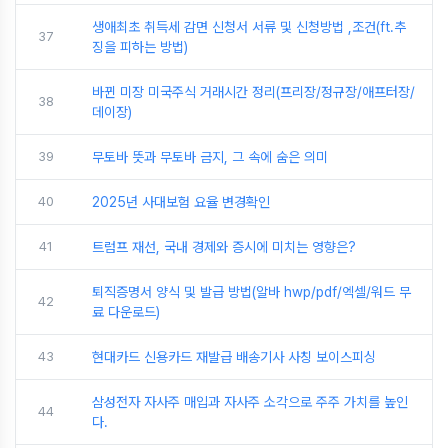
생애최초 취득세 감면 신청서 서류 및 신청방법 ,조건(ft.추
37
징을 피하는 방법)
바뀐 미장 미국주식 거래시간 정리(프리장/정규장/애프터장/
38
데이장)
39
무토바 뜻과 무토바 금지, 그 속에 숨은 의미
40
2025년 사대보험 요율 변경확인
41
트럼프 재선, 국내 경제와 증시에 미치는 영향은?
퇴직증명서 양식 및 발급 방법(알바 hwp/pdf/엑셀/워드 무
42
료 다운로드)
43
현대카드 신용카드 재발급 배송기사 사칭 보이스피싱
삼성전자 자사주 매입과 자사주 소각으로 주주 가치를 높인
44
다.