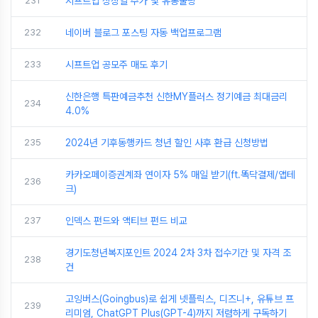
231
시프트업 상장일 주가 및 유통물량
232
네이버 블로그 포스팅 자동 백업프로그램
233
시프트업 공모주 매도 후기
신한은행 특판예금추천 신한MY플러스 정기예금 최대금리
234
4.0%
235
2024년 기후동행카드 청년 할인 사후 환급 신청방법
카카오페이증권계좌 연이자 5% 매일 받기(ft.똑닥결제/앱테
236
크)
237
인덱스 펀드와 액티브 펀드 비교
경기도청년복지포인트 2024 2차 3차 접수기간 및 자격 조
238
건
고잉버스(Goingbus)로 쉽게 넷플릭스, 디즈니+, 유튜브 프
239
리미엄, ChatGPT Plus(GPT-4)까지 저렴하게 구독하기