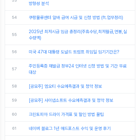
53
방향성 분석
54
쿠팡물류센터 알바 급여 시급 및 신청 방법 (ft.업무정리)
2025년 최저시급 임금 총정리(주휴수당,최저월급,연봉,실
55
수령액)
56
미국 47대 대통령 도널드 트럼프 취임일 임기기간은?
주민등록증 재발급 정부24 인터넷 신청 방법 및 기간 무료
57
대상
58
[공모주] 엠오티 수요예측결과 및 청약 정보
59
[공모주] 사이냅소프트 수요예측결과 및 청약 정보
60
크린토피아 드라이 가격표 및 할인 방법 꿀팁
61
네이버 블로그 1년 애드포스트 수익 및 운영 후기