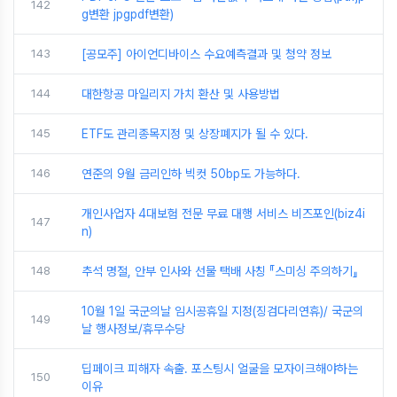
142
g변환 jpgpdf변환)
143
[공모주] 아이언디바이스 수요예측결과 및 청약 정보
144
대한항공 마일리지 가치 환산 및 사용방법
145
ETF도 관리종목지정 및 상장폐지가 될 수 있다.
146
연준의 9월 금리인하 빅컷 50bp도 가능하다.
개인사업자 4대보험 전문 무료 대행 서비스 비즈포인(biz4i
147
n)
148
추석 명절, 안부 인사와 선물 택배 사칭 『스미싱 주의하기』
10월 1일 국군의날 임시공휴일 지정(징검다리연휴)/ 국군의
149
날 행사정보/휴무수당
딥페이크 피해자 속출. 포스팅시 얼굴을 모자이크해야하는
150
이유