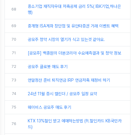
중소기업 재직자우대 저축공제 금리 5%( IBK기업,하나은
68
행)
69
중개형 ISA계좌 장단점 및 유안타증권 거래 이벤트 혜택
70
공모주 청약 시장의 열기가 식고 있는것 같아요.
71
[공모주] 백종원의 더본코리아 수요예측결과 및 청약 정보
72
공모주 클로봇 매도 후기
73
연말정산 준비 퇴직연금 IRP 연금저축 재정비 하기
74
24년 11월 증시 캘린더 / 공모주 일정 요약
75
웨이비스 공모주 매도 후기
KTX 13%할인 받고 예매하는방법 (ft.할인카드 KB국민카
76
드)