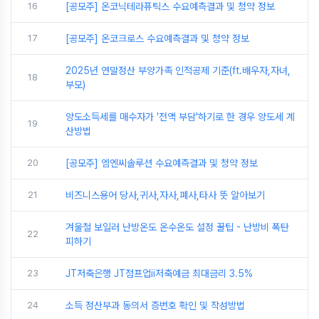
16
[공모주] 온코닉테라퓨틱스 수요예측결과 및 청약 정보
17
[공모주] 온코크로스 수요예측결과 및 청약 정보
2025년 연말정산 부양가족 인적공제 기준(ft.배우자,자녀,
18
부모)
양도소득세를 매수자가 '전액 부담'하기로 한 경우 양도세 계
19
산방법
20
[공모주] 엠엔씨솔루션 수요예측결과 및 청약 정보
21
비즈니스용어 당사,귀사,자사,폐사,타사 뜻 알아보기
겨울철 보일러 난방온도 온수온도 설정 꿀팁 - 난방비 폭탄
22
피하기
23
JT저축은행 JT점프업ii저축예금 최대금리 3.5%
24
소득 정산부과 동의서 증번호 확인 및 작성방법