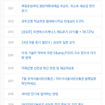
목동호반써밋,동탄역롯데캐슬 무순위. 취소후 재공급 청약
201
후기
202
광주은행 적금추천 텔레파시적금 최대금리 6.0%
203
[공모주] 피앤에스미캐닉스 매도후기 (수익률 + 36.12%)
204
24년 8월 증시 캘린더 / 공모주 일정 요약
미국 기술주 하락에 의한 S&amp;P500 지수 펀드의 다각
205
화 문제
206
저축은행 안전성 확인 방법 및 예금자보호
7월 광역서울사랑상품권 / 자치구서울사랑상품권 발행일정
207
확인하세요.
208
에어컨 전기세 절약하는 방법
209
아이빔테크놀로지 공모주 청약 정보 및 기업 개요