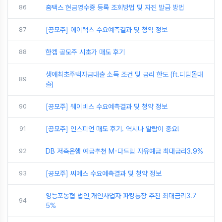
86
홈택스 현금영수증 등록 조회방법 및 자진 발급 방법
87
[공모주] 에이럭스 수요예측결과 및 청약 정보
88
한켐 공모주 시초가 매도 후기
생애최초주택자금대출 소득 조건 및 금리 한도 (ft.디딤돌대
89
출)
90
[공모주] 웨이비스 수요예측결과 및 청약 정보
91
[공모주] 인스피언 매도 후기. 역시나 알람이 중요!
92
DB 저축은행 예금추천 M-다드림 자유예금 최대금리3.9%
93
[공모주] 씨메스 수요예측결과 및 청약 정보
영등포농협 법인,개인사업자 파킹통장 추천 최대금리3.7
94
5%