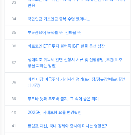
33
반응
34
국민연금 기초연금 중복 수령 했더니...
35
부동산용어 용적률 뜻, 건폐율 뜻
36
비트코인 ETF 투자 블랙록 IBIT 현물 옵션 상장
생애최초 취득세 감면 신청서 서류 및 신청방법 ,조건(ft.추
37
징을 피하는 방법)
바뀐 미장 미국주식 거래시간 정리(프리장/정규장/애프터장/
38
데이장)
39
무토바 뜻과 무토바 금지, 그 속에 숨은 의미
40
2025년 사대보험 요율 변경확인
41
트럼프 재선, 국내 경제와 증시에 미치는 영향은?