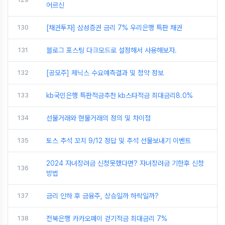
어르신
130
[채권투자] 삼성증권 금리 7% 우리은행 특판 채권
131
블로그 포스팅 다크모드로 설정해서 사용해보자.
132
[공모주] 제닉스 수요예측결과 및 청약 정보
133
kb국민은행 특판적금추천 kb스타적금 최대금리8.0%
134
선물거래와 현물거래의 정의 및 차이점
135
토스 추석 꼬치 9/12 정답 및 추석 선물보내기 이벤트
2024 자녀장려금 신청못했다면? 자녀장려금 기한후 신청
136
방법
137
금리 인하 후 금융주, 상승일까 하락일까?
138
전북은행 카카오페이 걷기적금 최대금리 7%