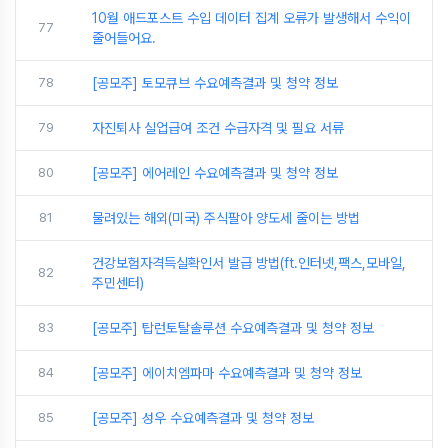
10월 애드포스트 수입 데이터 집계 오류가 발생해서 수익이
77
줄어들어요.
78
[공모주] 토모큐브 수요예측결과 및 청약 정보
79
자진퇴사 실업급여 조건 수급자격 및 필요 서류
80
[공모주] 에어레인 수요예측결과 및 청약 정보
81
물려있는 해외(미국) 주식팔아 양도세 줄이는 방법
건강보험자격득실확인서 발급 방법(ft.인터넷,팩스,모바일,
82
주민센터)
83
[공모주] 탑런토탈솔루션 수요예측결과 및 청약 정보
84
[공모주] 에이치엠파마 수요예측결과 및 청약 정보
85
[공모주] 성우 수요예측결과 및 청약 정보