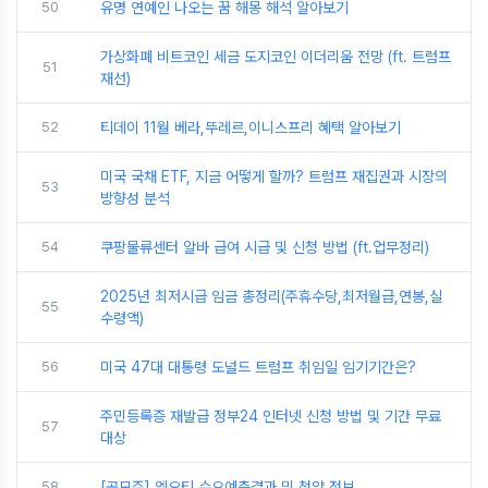
50
유명 연예인 나오는 꿈 해몽 해석 알아보기
가상화폐 비트코인 세금 도지코인 이더리움 전망 (ft. 트럼프
51
재선)
52
티데이 11월 베라,뚜레르,이니스프리 혜택 알아보기
미국 국채 ETF, 지금 어떻게 할까? 트럼프 재집권과 시장의
53
방향성 분석
54
쿠팡물류센터 알바 급여 시급 및 신청 방법 (ft.업무정리)
2025년 최저시급 임금 총정리(주휴수당,최저월급,연봉,실
55
수령액)
56
미국 47대 대통령 도널드 트럼프 취임일 임기기간은?
주민등록증 재발급 정부24 인터넷 신청 방법 및 기간 무료
57
대상
58
[공모주] 엠오티 수요예측결과 및 청약 정보