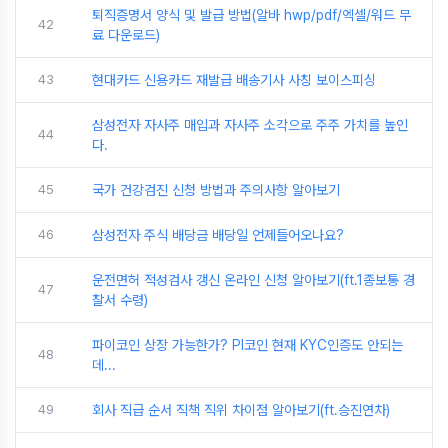
퇴직증명서 양식 및 발급 방법(알바 hwp/pdf/엑셀/워드 무
42
료 다운로드)
43
현대카드 신용카드 재발급 배송기사 사칭 보이스피싱
삼성전자 자사주 매입과 자사주 소각으로 주주 가치를 높인
44
다.
45
국가 건강검진 신청 방법과 주의사항 알아보기
46
삼성전자 주식 배당금 배당일 언제들어오나요?
운전면허 적성검사 갱신 온라인 신청 알아보기(ft.1종보통 경
47
찰서 수령)
파이코인 상장 가능한가? PI코인 현재 KYC인증도 안되는
48
데...
49
회사 직급 순서 직책 직위 차이점 알아보기(ft.승진연차)