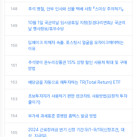
148
추석 명절, 안부 인사와 선물 택배 사칭 『스미싱 주의하기』
10월 1일 국군의날 임시공휴일 지정(징검다리연휴)/ 국군의
149
날 행사정보/휴무수당
딥페이크 피해자 속출. 포스팅시 얼굴을 모자이크해야하는
150
이유
추석맞이 온누리상품권 15% 상향 할인 사용처 확대 및 구매
151
방법
152
배당금을 자동으로 재투자하는 TR(Total Return) ETF
초보투자자가 사용하기 편한 렌코차트 사용방법(감정적 투자
153
줄이기)
154
부가세 과세표준 증명원 홈택스 발급 방법
2024 근로장려금 반기 신청 기간:9/1~9/19(신청조건, 대
155
상, 지급일)