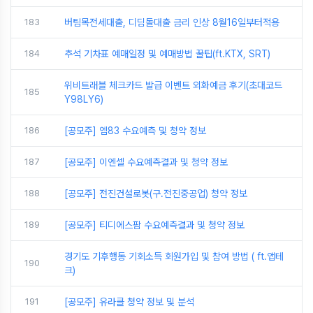
183
버팀목전세대출, 디딤돌대출 금리 인상 8월16일부터적용
184
추석 기차표 예매일정 및 예매방법 꿀팁(ft.KTX, SRT)
위비트래블 체크카드 발급 이벤트 외화예금 후기(초대코드
185
Y98LY6)
186
[공모주] 엠83 수요예측 및 청약 정보
187
[공모주] 이엔셀 수요예측결과 및 청약 정보
188
[공모주] 전진건설로봇(구.전진중공업) 청약 정보
189
[공모주] 티디에스팜 수요예측결과 및 청약 정보
경기도 기후행동 기회소득 회원가입 및 참여 방법 ( ft.앱테
190
크)
191
[공모주] 유라클 청약 정보 및 분석