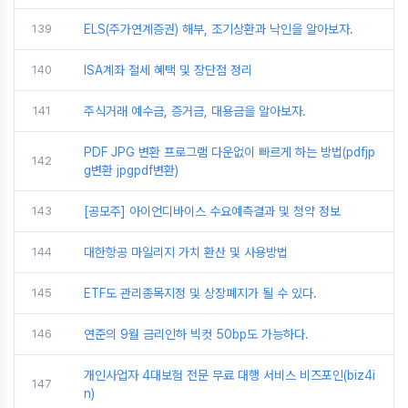
139
ELS(주가연계증권) 해부, 조기상환과 낙인을 알아보자.
140
ISA계좌 절세 혜택 및 장단점 정리
141
주식거래 예수금, 증거금, 대용금을 알아보자.
PDF JPG 변환 프로그램 다운없이 빠르게 하는 방법(pdfjp
142
g변환 jpgpdf변환)
143
[공모주] 아이언디바이스 수요예측결과 및 청약 정보
144
대한항공 마일리지 가치 환산 및 사용방법
145
ETF도 관리종목지정 및 상장폐지가 될 수 있다.
146
연준의 9월 금리인하 빅컷 50bp도 가능하다.
개인사업자 4대보험 전문 무료 대행 서비스 비즈포인(biz4i
147
n)