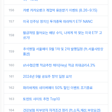
156
카뱅 카카오뱅크 개업떡 용돈받기 이벤트 (8.26~9.15)
157
미국 민주당 정치인 투자종목 따라하기 ETF NANC
월급처럼 들어오는 배당 수익, 나에게 딱 맞는 미국 ETF 고
158
르기!
추석명절 서울페이 9월 1차 및 2차 발행일정 (ft.서울사랑상
159
품권)
160
sh수협은행 적금추천 헤이(Hey) 적금 최대금리4.3%
161
2024년 9월 공모주 청약 일정 요약
162
파리바게트 네이버페이 50% 할인 이벤트 조기종료
163
토렌트 사이트 추천 Top10
164
건강보험 피부양자 자격조건 정리 (ft.소득,재산,부양요건)