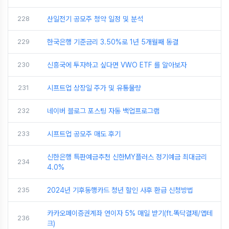
228
산일전기 공모주 청약 일정 및 분석
229
한국은행 기준금리 3.50%로 1년 5개월째 동결
230
신흥국에 투자하고 싶다면 VWO ETF 를 알아보자
231
시프트업 상장일 주가 및 유통물량
232
네이버 블로그 포스팅 자동 백업프로그램
233
시프트업 공모주 매도 후기
신한은행 특판예금추천 신한MY플러스 정기예금 최대금리
234
4.0%
235
2024년 기후동행카드 청년 할인 사후 환급 신청방법
카카오페이증권계좌 연이자 5% 매일 받기(ft.똑닥결제/앱테
236
크)