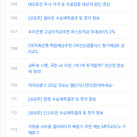
105
대상포진 주사 가격 및 무료접종 대상자 원인 증상
106
[공모주] 셀비온 수요예측결과 및 청약 정보
107
우리은행 고금리적금추천 퍼스트적금 최대금리5.2%
OK저축은행 특판예금추천 OK안심앱플러스 정기예금6 금
108
리4%
금투세 시행, 국장 vs 미장, 어디에 투자할까? 장단점 한눈
109
에 정리!
110
카카오뱅크 26일 굿모닝 챌린지(시즌5)참여하세요~
111
[공모주] 한켐 수요예측결과 및 청약 정보
112
[공모주] 인스피언 수요예측결과 및 청약 정보
가정용 사무용 컬러레이저 복합기 추천 캐논 MF645Cx 구
113
매후기