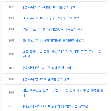
192
[공모주] 넥스트바이오메디컬 청약 정보
193
미국 증시의 폭락 원인과 영향에 대한 분석글
194
일산 키즈카페 챔피언 1250 원마운트점 후기
195
SC제일은행 hi통장 파킹통장 최대금리 4.0%
미국 국채 가격 급등, 채권 ETF(SHY, IEF, TLT) 투자 기회
196
인가?
197
2024년 8월 공모주 청약 일정 요약
198
[공모주] 뱅크웨어글로벌 청약 정보
일산 호수공원 킨텍스 맛집 아이랑 함께 가기 좋은 화려한 경
199
양식
200
[공모주] 산일전기 매도후기 (수익률 + 27.99%)