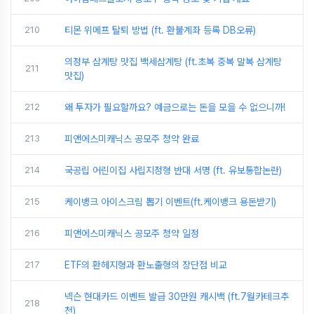
210
티몬 위메프 탈퇴 방법 (ft. 환불계좌 등록 DB오류)
의정부 삼계탕 맛집 백세삼계탕 (ft.초복 중복 말복 삼계탕
211
맛집)
212
왜 투자가 필요할까요? 예금으로는 돈을 모을 수 없으니까!
213
피앤에스미캐닉스 공모주 청약 완료
214
국공립 어린이집 사립지정형 반대 서명 (ft. 유보통합논란)
215
케이뱅크 아이스크림 뽑기 이벤트(ft.케이뱅크 용돈받기)
216
피앤에스미캐닉스 공모주 청약 일정
217
ETF의 환헤지형과 환노출형의 장단점 비교
넥슨 현대카드 이벤트 발급 30만원 캐시백 (ft.7월카테크추
218
천)