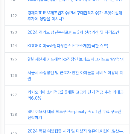
경제지표 ISM제조업지수(PMI구매관리지수)가 무엇이길래
122
주가에 영향을 미치나?
123
2024 경기도 청년복지포인트 3차 신청기간 및 자격조건
124
KODEX 미국배당다우존스 ETF소개(한국판 슈드)
125
9월 재산세 카드혜택 kb직장인 보너스 체크카드로 할인받기
서울시 소상공인 및 근로자 민간 아이돌봄 서비스 이용비 지
126
원
카카오페이 소비적금2 6개월 고금리 단기 적금 추천 최대금
127
리6.0%
SKT이용자 대상 AI도구 Perplexity Pro 1년 무료 구독권
128
신청하기
2024 독감 예방접종 시기 및 대상자 영유아,어린이,임산부,
129