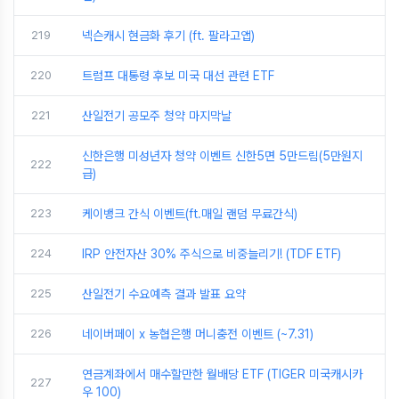
219
넥슨캐시 현금화 후기 (ft. 팔라고앱)
220
트럼프 대통령 후보 미국 대선 관련 ETF
221
산일전기 공모주 청약 마지막날
신한은행 미성년자 청약 이벤트 신한5면 5만드림(5만원지
222
급)
223
케이뱅크 간식 이벤트(ft.매일 랜덤 무료간식)
224
IRP 안전자산 30% 주식으로 비중늘리기! (TDF ETF)
225
산일전기 수요예측 결과 발표 요약
226
네이버페이 x 농협은행 머니충전 이벤트 (~7.31)
연금계좌에서 매수할만한 월배당 ETF (TIGER 미국캐시카
227
우 100)