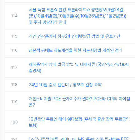
서울 뚝섬 드론쇼 한강 드론라이트쇼 공연정보(9월28일
114
(토),10월4일(금),10월9일(수),10월26일(토),11월2일(토))
및 주차 명당자리 안내
115
개인 인감증명서 정부24 인터넷발급 방법 및 유효기간
116
근본적 공매도 제도개선을 위한 자본시장법 개정안 정리
재직증명서 양식 발급 방법 및 대체서류 (국민연금,건강보험
117
증명서)
118
24년 10월 증시 캘린더 / 공모주 일정 요약
개인소비지출 PCE 물가지수가 뭘까? PCE와 CPI의 차이점
119
은?
10년동안 무료인 태아 엄마보험 (우체국 출산 장려 무료공익
120
보험)
121
1조달러클럽(애플, 엔비디아, MS 등)에 집중 투자하는 ETF