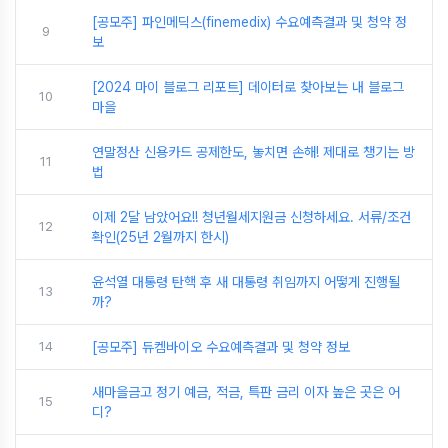
[공모주] 파인메딕스(finemedix) 수요예측결과 및 청약 정
9
보
[2024 마이 블로그 리포트] 데이터로 찾아보는 내 블로그
10
마을
연말정산 신용카드 공제한도, 놓치면 손해! 제대로 챙기는 방
11
법
이제 2달 남았어요!! 청년월세지원금 신청하세요. 서류/조건
12
확인(25년 2월까지 한시)
윤석열 대통령 탄핵 후 새 대통령 취임까지 어떻게 진행될
13
까?
14
[공모주] 듀켐바이오 수요예측결과 및 청약 정보
새마을금고 정기 예금, 적금, 특판 금리 이자 높은 곳은 어
15
디?