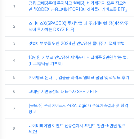
금융 고배당주에 투자하고 월배당, 비과세까지 모두 잡으려
1
면 『KODEX 금융고배당TOP10타겟위클리커버드콜 ETF』
스페이스X(SPACE X) 투자방법 과 주의해야할 점(비상장주
2
식에 투자하는 DXYZ ELF)
3
맞벌이부부를 위한 2024년 연말정산 몰아주기 절세 방법
10만원 기부로 연말정산 세액공제 + 답례품 3만원 받는 법!
4
(ft.고향사랑 기부제)
5
케이뱅크 돈나무, 입출금 리워드 앱테크 꿀팁 및 리워드 후기
6
고배당 저변동성의 대표주자 SPHD ETF
[공모주] 쓰리에이로직스(3ALogics) 수요예측결과 및 청약
7
정보
네이버페이앱 이벤트 신규설치시 포인트 천원~5만원 받으
8
세요!