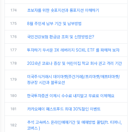
174
초보자를 위한 숏포지션과 롱포지션 이해하기
175
8월 주민세 납부 기간 및 납부방법
176
국민건강보험 환급금 조회 및 신청방법은?
177
투자하기 무서운 3X 레버리지 SOXL ETF 를 파해쳐 보자
178
2024년 코로나 증상 및 어린이집 학교 회사 권고 격리 기간
미국주식거래시 데이마켓(주간거래)/프리마켓/애프터마켓/
179
정규장 시간과 블루오션
180
한국투자증권 이체시 수수료 내지말고 무료로 이체해요
181
카카오페이 패스트푸드 최대 30%할인 이벤트
추석 고속버스 온라인예매기간 및 예매방법 꿀팁(ft. 티머니,
182
코버스 )