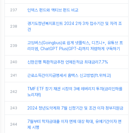
237
인덱스 펀드와 액티브 펀드 비교
경기도청년복지포인트 2024 2차 3차 접수기간 및 자격 조
238
건
고잉버스(Goingbus)로 쉽게 넷플릭스, 디즈니+, 유튜브 프
239
리미엄, ChatGPT Plus(GPT-4)까지 저렴하게 구독하기
240
신한은행 특판적금추천 언제든적금 최대금리7.7%
241
근로소득간이지급명세서 홈택스 신고방법(ft.위하고)
TMF ETF 장기 채권 시장의 3배 레버리지 투자(금리인하를
242
노리자!!)
243
2024 청년도약계좌 7월 신청기간 및 조건 이자 정부지원금
7월부터 학자금대출 이자 면제 대상 확대, 유예기간이자 면
244
제 시행