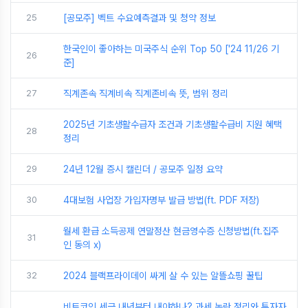
25
[공모주] 벡트 수요예측결과 및 청약 정보
한국인이 좋아하는 미국주식 순위 Top 50 ['24 11/26 기
26
준]
27
직계존속 직계비속 직계존비속 뜻, 범위 정리
2025년 기초생활수급자 조건과 기초생활수급비 지원 혜택
28
정리
29
24년 12월 증시 캘린더 / 공모주 일정 요약
30
4대보험 사업장 가입자명부 발급 방법(ft. PDF 저장)
월세 환급 소득공제 연말정산 현금영수증 신청방법(ft.집주
31
인 동의 x)
32
2024 블랙프라이데이 싸게 살 수 있는 알뜰쇼핑 꿀팁
비트코인 세금 내년부터 내야하나? 과세 논란 정리와 투자자