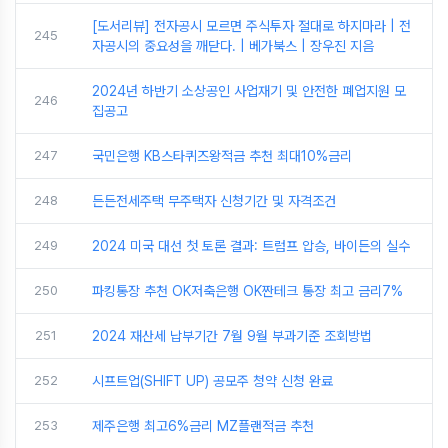
[도서리뷰] 전자공시 모르면 주식투자 절대로 하지마라 | 전
245
자공시의 중요성을 깨닫다. | 베가북스 | 장우진 지음
2024년 하반기 소상공인 사업재기 및 안전한 폐업지원 모
246
집공고
247
국민은행 KB스타퀴즈왕적금 추천 최대10%금리
248
든든전세주택 무주택자 신청기간 및 자격조건
249
2024 미국 대선 첫 토론 결과: 트럼프 압승, 바이든의 실수
250
파킹통장 추천 OK저축은행 OK짠테크 통장 최고 금리7%
251
2024 재산세 납부기간 7월 9월 부과기준 조회방법
252
시프트업(SHIFT UP) 공모주 청약 신청 완료
253
제주은행 최고6%금리 MZ플랜적금 추천