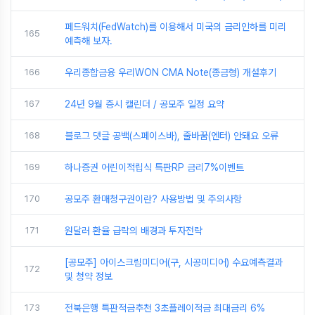
페드워치(FedWatch)를 이용해서 미국의 금리인하를 미리
165
예측해 보자.
166
우리종합금융 우리WON CMA Note(종금형) 개설후기
167
24년 9월 증시 캘린더 / 공모주 일정 요약
168
블로그 댓글 공백(스페이스바), 줄바꿈(엔터) 안돼요 오류
169
하나증권 어린이적립식 특판RP 금리7%이벤트
170
공모주 환매청구권이란? 사용방법 및 주의사항
171
원달러 환율 급락의 배경과 투자전략
[공모주] 아이스크림미디어(구, 시공미디어) 수요예측결과
172
및 청약 정보
173
전북은행 특판적금추천 3초플레이적금 최대금리 6%