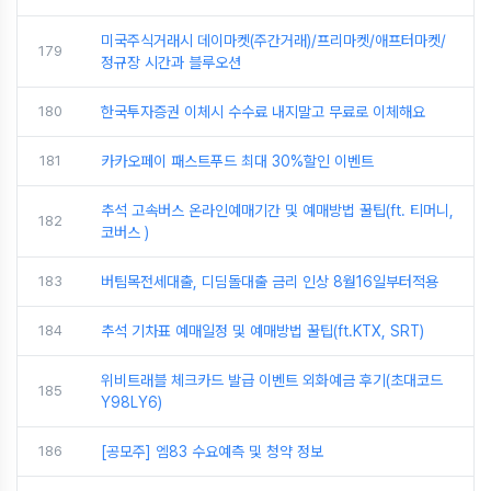
미국주식거래시 데이마켓(주간거래)/프리마켓/애프터마켓/
179
정규장 시간과 블루오션
180
한국투자증권 이체시 수수료 내지말고 무료로 이체해요
181
카카오페이 패스트푸드 최대 30%할인 이벤트
추석 고속버스 온라인예매기간 및 예매방법 꿀팁(ft. 티머니,
182
코버스 )
183
버팀목전세대출, 디딤돌대출 금리 인상 8월16일부터적용
184
추석 기차표 예매일정 및 예매방법 꿀팁(ft.KTX, SRT)
위비트래블 체크카드 발급 이벤트 외화예금 후기(초대코드
185
Y98LY6)
186
[공모주] 엠83 수요예측 및 청약 정보