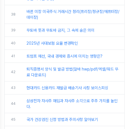
바뀐 미장 미국주식 거래시간 정리(프리장/정규장/애프터장/
38
데이장)
39
무토바 뜻과 무토바 금지, 그 속에 숨은 의미
40
2025년 사대보험 요율 변경확인
41
트럼프 재선, 국내 경제와 증시에 미치는 영향은?
퇴직증명서 양식 및 발급 방법(알바 hwp/pdf/엑셀/워드 무
42
료 다운로드)
43
현대카드 신용카드 재발급 배송기사 사칭 보이스피싱
삼성전자 자사주 매입과 자사주 소각으로 주주 가치를 높인
44
다.
45
국가 건강검진 신청 방법과 주의사항 알아보기