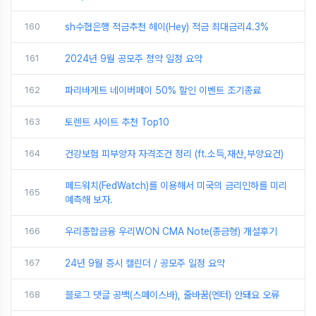
160
sh수협은행 적금추천 헤이(Hey) 적금 최대금리4.3%
161
2024년 9월 공모주 청약 일정 요약
162
파리바게트 네이버페이 50% 할인 이벤트 조기종료
163
토렌트 사이트 추천 Top10
164
건강보험 피부양자 자격조건 정리 (ft.소득,재산,부양요건)
페드워치(FedWatch)를 이용해서 미국의 금리인하를 미리
165
예측해 보자.
166
우리종합금융 우리WON CMA Note(종금형) 개설후기
167
24년 9월 증시 캘린더 / 공모주 일정 요약
168
블로그 댓글 공백(스페이스바), 줄바꿈(엔터) 안돼요 오류