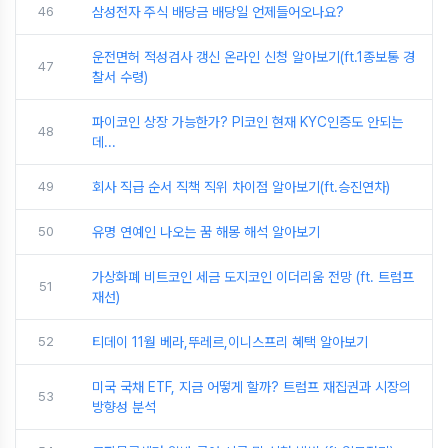
46
삼성전자 주식 배당금 배당일 언제들어오나요?
운전면허 적성검사 갱신 온라인 신청 알아보기(ft.1종보통 경
47
찰서 수령)
파이코인 상장 가능한가? PI코인 현재 KYC인증도 안되는
48
데...
49
회사 직급 순서 직책 직위 차이점 알아보기(ft.승진연차)
50
유명 연예인 나오는 꿈 해몽 해석 알아보기
가상화폐 비트코인 세금 도지코인 이더리움 전망 (ft. 트럼프
51
재선)
52
티데이 11월 베라,뚜레르,이니스프리 혜택 알아보기
미국 국채 ETF, 지금 어떻게 할까? 트럼프 재집권과 시장의
53
방향성 분석