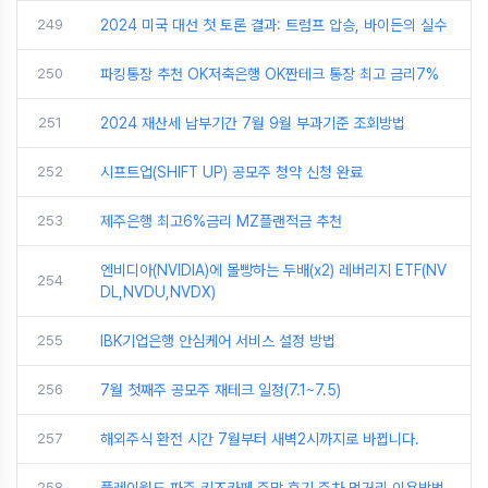
249
2024 미국 대선 첫 토론 결과: 트럼프 압승, 바이든의 실수
250
파킹통장 추천 OK저축은행 OK짠테크 통장 최고 금리7%
251
2024 재산세 납부기간 7월 9월 부과기준 조회방법
252
시프트업(SHIFT UP) 공모주 청약 신청 완료
253
제주은행 최고6%금리 MZ플랜적금 추천
엔비디아(NVIDIA)에 몰빵하는 두배(x2) 레버리지 ETF(NV
254
DL,NVDU,NVDX)
255
IBK기업은행 안심케어 서비스 설정 방법
256
7월 첫째주 공모주 재테크 일정(7.1~7.5)
257
해외주식 환전 시간 7월부터 새벽2시까지로 바뀝니다.
258