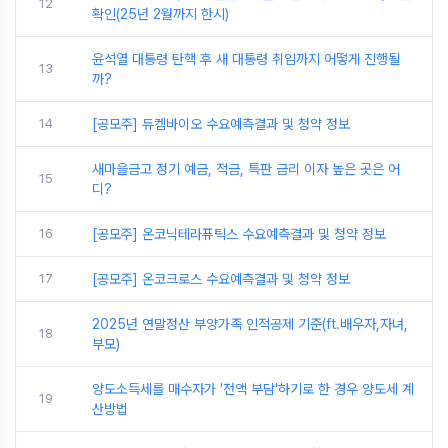
12
확인(25년 2월까지 한시)
윤석열 대통령 탄핵 후 새 대통령 취임까지 어떻게 진행될
13
까?
14
[공모주] 듀켐바이오 수요예측결과 및 청약 정보
새마을금고 정기 예금, 적금, 특판 금리 이자 높은 곳은 어
15
디?
16
[공모주] 온코닉테라퓨틱스 수요예측결과 및 청약 정보
17
[공모주] 온코크로스 수요예측결과 및 청약 정보
2025년 연말정산 부양가족 인적공제 기준(ft.배우자,자녀,
18
부모)
양도소득세를 매수자가 '전액 부담'하기로 한 경우 양도세 계
19
산방법