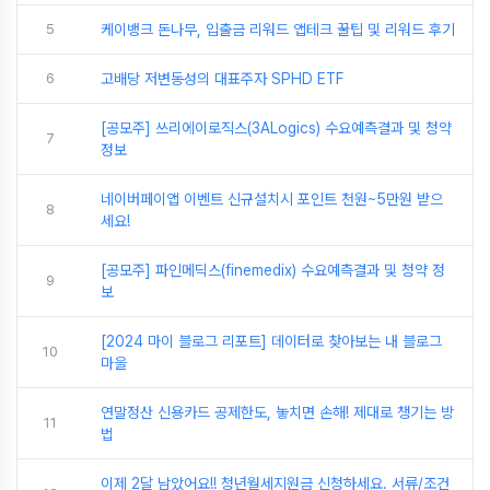
5
케이뱅크 돈나무, 입출금 리워드 앱테크 꿀팁 및 리워드 후기
6
고배당 저변동성의 대표주자 SPHD ETF
[공모주] 쓰리에이로직스(3ALogics) 수요예측결과 및 청약
7
정보
네이버페이앱 이벤트 신규설치시 포인트 천원~5만원 받으
8
세요!
[공모주] 파인메딕스(finemedix) 수요예측결과 및 청약 정
9
보
[2024 마이 블로그 리포트] 데이터로 찾아보는 내 블로그
10
마을
연말정산 신용카드 공제한도, 놓치면 손해! 제대로 챙기는 방
11
법
이제 2달 남았어요!! 청년월세지원금 신청하세요. 서류/조건