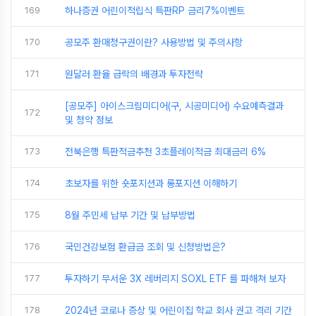
169
하나증권 어린이적립식 특판RP 금리7%이벤트
170
공모주 환매청구권이란? 사용방법 및 주의사항
171
원달러 환율 급락의 배경과 투자전략
[공모주] 아이스크림미디어(구, 시공미디어) 수요예측결과
172
및 청약 정보
173
전북은행 특판적금추천 3초플레이적금 최대금리 6%
174
초보자를 위한 숏포지션과 롱포지션 이해하기
175
8월 주민세 납부 기간 및 납부방법
176
국민건강보험 환급금 조회 및 신청방법은?
177
투자하기 무서운 3X 레버리지 SOXL ETF 를 파해쳐 보자
178
2024년 코로나 증상 및 어린이집 학교 회사 권고 격리 기간