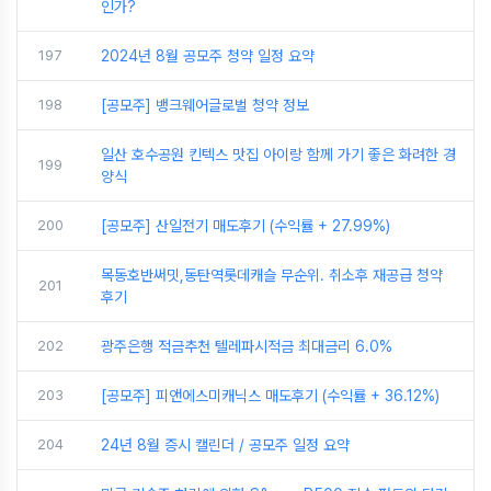
인가?
197
2024년 8월 공모주 청약 일정 요약
198
[공모주] 뱅크웨어글로벌 청약 정보
일산 호수공원 킨텍스 맛집 아이랑 함께 가기 좋은 화려한 경
199
양식
200
[공모주] 산일전기 매도후기 (수익률 + 27.99%)
목동호반써밋,동탄역롯데캐슬 무순위. 취소후 재공급 청약
201
후기
202
광주은행 적금추천 텔레파시적금 최대금리 6.0%
203
[공모주] 피앤에스미캐닉스 매도후기 (수익률 + 36.12%)
204
24년 8월 증시 캘린더 / 공모주 일정 요약