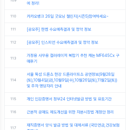
109
에 정리!
110
카카오뱅크 26일 굿모닝 챌린지(시즌5)참여하세요~
111
[공모주] 한켐 수요예측결과 및 청약 정보
112
[공모주] 인스피언 수요예측결과 및 청약 정보
가정용 사무용 컬러레이저 복합기 추천 캐논 MF645Cx 구
113
매후기
서울 뚝섬 드론쇼 한강 드론라이트쇼 공연정보(9월28일
114
(토),10월4일(금),10월9일(수),10월26일(토),11월2일(토))
및 주차 명당자리 안내
115
개인 인감증명서 정부24 인터넷발급 방법 및 유효기간
116
근본적 공매도 제도개선을 위한 자본시장법 개정안 정리
재직증명서 양식 발급 방법 및 대체서류 (국민연금,건강보험
117