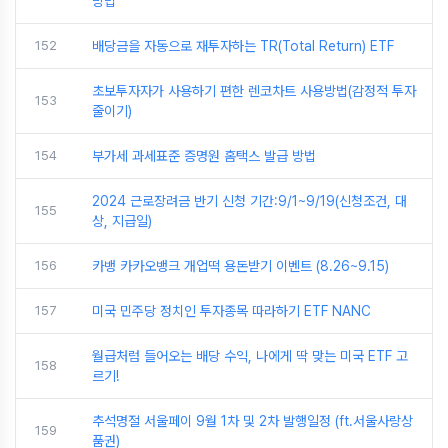
방법
152
배당금을 자동으로 재투자하는 TR(Total Return) ETF
초보투자자가 사용하기 편한 렌코차트 사용방법(감정적 투자
153
줄이기)
154
부가세 과세표준 증명원 홈택스 발급 방법
2024 근로장려금 반기 신청 기간:9/1~9/19(신청조건, 대
155
상, 지급일)
156
카뱅 카카오뱅크 개업떡 용돈받기 이벤트 (8.26~9.15)
157
미국 민주당 정치인 투자종목 따라하기 ETF NANC
월급처럼 들어오는 배당 수익, 나에게 딱 맞는 미국 ETF 고
158
르기!
추석명절 서울페이 9월 1차 및 2차 발행일정 (ft.서울사랑상
159
품권)