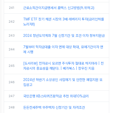
241
근로소득간이지급명세서 홈택스 신고방법(ft.위하고)
TMF ETF 장기 채권 시장의 3배 레버리지 투자(금리인하를
242
노리자!!)
243
2024 청년도약계좌 7월 신청기간 및 조건 이자 정부지원금
7월부터 학자금대출 이자 면제 대상 확대, 유예기간이자 면
244
제 시행
[도서리뷰] 전자공시 모르면 주식투자 절대로 하지마라 | 전
245
자공시의 중요성을 깨닫다. | 베가북스 | 장우진 지음
2024년 하반기 소상공인 사업재기 및 안전한 폐업지원 모
246
집공고
247
국민은행 KB스타퀴즈왕적금 추천 최대10%금리
248
든든전세주택 무주택자 신청기간 및 자격조건