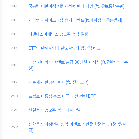
214
국공립 어린이집 사립지정형 반대 서명 (ft. 유보통합논란)
215
케이뱅크 아이스크림 뽑기 이벤트(ft.케이뱅크 용돈받기)
216
피앤에스미캐닉스 공모주 청약 일정
217
ETF의 환헤지형과 환노출형의 장단점 비교
넥슨 현대카드 이벤트 발급 30만원 캐시백 (ft.7월카테크추
218
천)
219
넥슨캐시 현금화 후기 (ft. 팔라고앱)
220
트럼프 대통령 후보 미국 대선 관련 ETF
221
산일전기 공모주 청약 마지막날
신한은행 미성년자 청약 이벤트 신한5면 5만드림(5만원지
222
급)