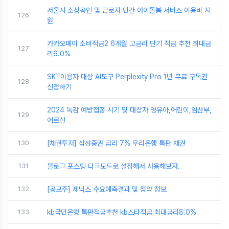
서울시 소상공인 및 근로자 민간 아이돌봄 서비스 이용비 지
126
원
카카오페이 소비적금2 6개월 고금리 단기 적금 추천 최대금
127
리6.0%
SKT이용자 대상 AI도구 Perplexity Pro 1년 무료 구독권
128
신청하기
2024 독감 예방접종 시기 및 대상자 영유아,어린이,임산부,
129
어르신
130
[채권투자] 삼성증권 금리 7% 우리은행 특판 채권
131
블로그 포스팅 다크모드로 설정해서 사용해보자.
132
[공모주] 제닉스 수요예측결과 및 청약 정보
133
kb국민은행 특판적금추천 kb스타적금 최대금리8.0%