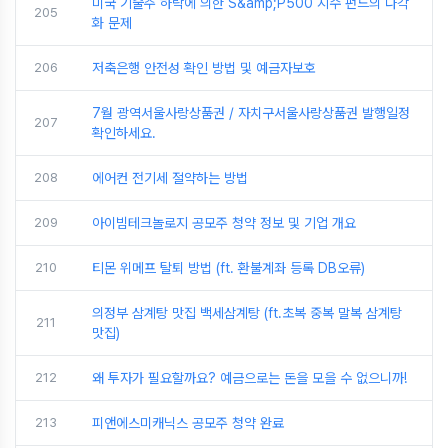
미국 기술주 하락에 의한 S&amp;P500 지수 펀드의 다각
205
화 문제
206
저축은행 안전성 확인 방법 및 예금자보호
7월 광역서울사랑상품권 / 자치구서울사랑상품권 발행일정
207
확인하세요.
208
에어컨 전기세 절약하는 방법
209
아이빔테크놀로지 공모주 청약 정보 및 기업 개요
210
티몬 위메프 탈퇴 방법 (ft. 환불계좌 등록 DB오류)
의정부 삼계탕 맛집 백세삼계탕 (ft.초복 중복 말복 삼계탕
211
맛집)
212
왜 투자가 필요할까요? 예금으로는 돈을 모을 수 없으니까!
213
피앤에스미캐닉스 공모주 청약 완료