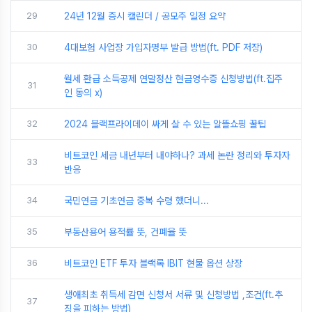
29
24년 12월 증시 캘린더 / 공모주 일정 요약
30
4대보험 사업장 가입자명부 발급 방법(ft. PDF 저장)
월세 환급 소득공제 연말정산 현금영수증 신청방법(ft.집주
31
인 동의 x)
32
2024 블랙프라이데이 싸게 살 수 있는 알뜰쇼핑 꿀팁
비트코인 세금 내년부터 내야하나? 과세 논란 정리와 투자자
33
반응
34
국민연금 기초연금 중복 수령 했더니...
35
부동산용어 용적률 뜻, 건폐율 뜻
36
비트코인 ETF 투자 블랙록 IBIT 현물 옵션 상장
생애최초 취득세 감면 신청서 서류 및 신청방법 ,조건(ft.추
37
징을 피하는 방법)