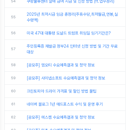
54
쿠팡물류센터 알바 급여 시급 및 신청 방법 (ft.업무정리)
2025년 최저시급 임금 총정리(주휴수당,최저월급,연봉,실
55
수령액)
56
미국 47대 대통령 도널드 트럼프 취임일 임기기간은?
주민등록증 재발급 정부24 인터넷 신청 방법 및 기간 무료
57
대상
58
[공모주] 엠오티 수요예측결과 및 청약 정보
59
[공모주] 사이냅소프트 수요예측결과 및 청약 정보
60
크린토피아 드라이 가격표 및 할인 방법 꿀팁
61
네이버 블로그 1년 애드포스트 수익 및 운영 후기
62
[공모주] 에스켐 수요예측결과 및 청약 정보