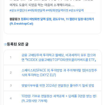
에게도 도움이 되었음 하는 마음에 소개해드려요.
...
#윈도우캘린더 #바탕화면달력 #바탕화면달력위젯 #윈도우달력
원문링크
컴퓨터 바탕화면 달력 설정, 윈도우10, 11 캘린더 일정 대신하기
(ft.DesktopCal)
등록된 모든 글
금융 고배당주에 투자하고 월배당, 비과세까지 모두 잡으려
1
면 『KODEX 금융고배당TOP10타겟위클리커버드콜 ETF』
스페이스X(SPACE X) 투자방법 과 주의해야할 점(비상장주
2
식에 투자하는 DXYZ ELF)
3
맞벌이부부를 위한 2024년 연말정산 몰아주기 절세 방법
10만원 기부로 연말정산 세액공제 + 답례품 3만원 받는 법!
4
(ft.고향사랑 기부제)