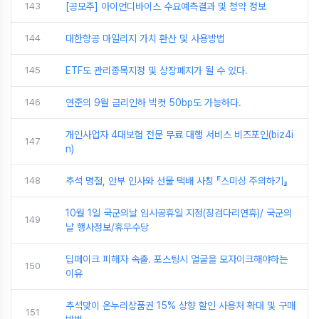
143
[공모주] 아이언디바이스 수요예측결과 및 청약 정보
144
대한항공 마일리지 가치 환산 및 사용방법
145
ETF도 관리종목지정 및 상장폐지가 될 수 있다.
146
연준의 9월 금리인하 빅컷 50bp도 가능하다.
개인사업자 4대보험 전문 무료 대행 서비스 비즈포인(biz4i
147
n)
148
추석 명절, 안부 인사와 선물 택배 사칭 『스미싱 주의하기』
10월 1일 국군의날 임시공휴일 지정(징검다리연휴)/ 국군의
149
날 행사정보/휴무수당
딥페이크 피해자 속출. 포스팅시 얼굴을 모자이크해야하는
150
이유
추석맞이 온누리상품권 15% 상향 할인 사용처 확대 및 구매
151