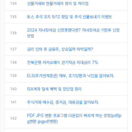
134
선물거래와 현물거래의 정의 및 차이점
135
토스 추석 꼬치 9/12 정답 및 추석 선물보내기 이벤트
2024 자녀장려금 신청못했다면? 자녀장려금 기한후 신청
136
방법
137
금리 인하 후 금융주, 상승일까 하락일까?
138
전북은행 카카오페이 걷기적금 최대금리 7%
139
ELS(주가연계증권) 해부, 조기상환과 낙인을 알아보자.
140
ISA계좌 절세 혜택 및 장단점 정리
141
주식거래 예수금, 증거금, 대용금을 알아보자.
PDF JPG 변환 프로그램 다운없이 빠르게 하는 방법(pdfjp
142
g변환 jpgpdf변환)