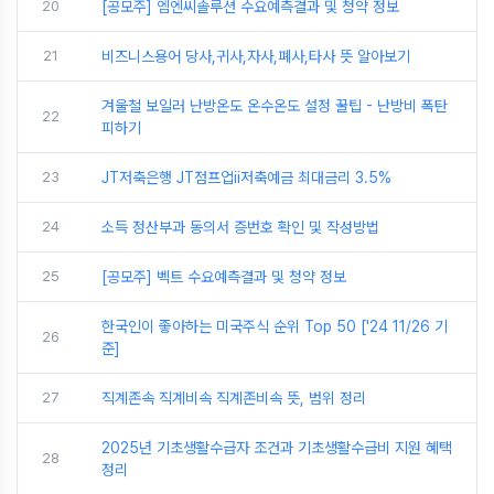
20
[공모주] 엠엔씨솔루션 수요예측결과 및 청약 정보
21
비즈니스용어 당사,귀사,자사,폐사,타사 뜻 알아보기
겨울철 보일러 난방온도 온수온도 설정 꿀팁 - 난방비 폭탄
22
피하기
23
JT저축은행 JT점프업ii저축예금 최대금리 3.5%
24
소득 정산부과 동의서 증번호 확인 및 작성방법
25
[공모주] 벡트 수요예측결과 및 청약 정보
한국인이 좋아하는 미국주식 순위 Top 50 ['24 11/26 기
26
준]
27
직계존속 직계비속 직계존비속 뜻, 범위 정리
2025년 기초생활수급자 조건과 기초생활수급비 지원 혜택
28
정리