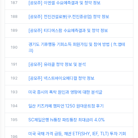
187
[공모주] 이엔셀 수요예측결과 및 청약 정보
188
[공모주] 전진건설로봇(구.전진중공업) 청약 정보
189
[공모주] 티디에스팜 수요예측결과 및 청약 정보
경기도 기후행동 기회소득 회원가입 및 참여 방법 ( ft.앱테
190
크)
191
[공모주] 유라클 청약 정보 및 분석
192
[공모주] 넥스트바이오메디컬 청약 정보
193
미국 증시의 폭락 원인과 영향에 대한 분석글
194
일산 키즈카페 챔피언 1250 원마운트점 후기
195
SC제일은행 hi통장 파킹통장 최대금리 4.0%
미국 국채 가격 급등, 채권 ETF(SHY, IEF, TLT) 투자 기회
196