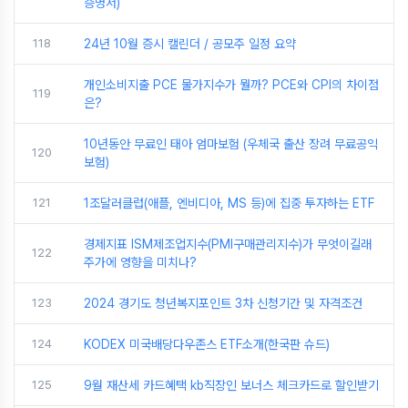
증명서)
118
24년 10월 증시 캘린더 / 공모주 일정 요약
개인소비지출 PCE 물가지수가 뭘까? PCE와 CPI의 차이점
119
은?
10년동안 무료인 태아 엄마보험 (우체국 출산 장려 무료공익
120
보험)
121
1조달러클럽(애플, 엔비디아, MS 등)에 집중 투자하는 ETF
경제지표 ISM제조업지수(PMI구매관리지수)가 무엇이길래
122
주가에 영향을 미치나?
123
2024 경기도 청년복지포인트 3차 신청기간 및 자격조건
124
KODEX 미국배당다우존스 ETF소개(한국판 슈드)
125
9월 재산세 카드혜택 kb직장인 보너스 체크카드로 할인받기