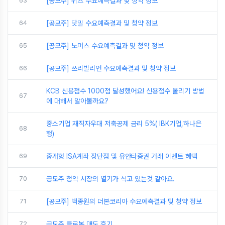
63
[공모주] 위츠 수요예측결과 및 청약 정보
64
[공모주] 닷밀 수요예측결과 및 청약 정보
65
[공모주] 노머스 수요예측결과 및 청약 정보
66
[공모주] 쓰리빌리언 수요예측결과 및 청약 정보
KCB 신용점수 1000점 달성했어요! 신용점수 올리기 방법
67
에 대해서 알아볼까요?
중소기업 재직자우대 저축공제 금리 5%( IBK기업,하나은
68
행)
69
중개형 ISA계좌 장단점 및 유안타증권 거래 이벤트 혜택
70
공모주 청약 시장의 열기가 식고 있는것 같아요.
71
[공모주] 백종원의 더본코리아 수요예측결과 및 청약 정보
72
공모주 클로봇 매도 후기