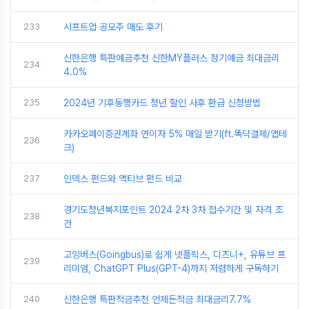
233
시프트업 공모주 매도 후기
신한은행 특판예금추천 신한MY플러스 정기예금 최대금리
234
4.0%
235
2024년 기후동행카드 청년 할인 사후 환급 신청방법
카카오페이증권계좌 연이자 5% 매일 받기(ft.똑닥결제/앱테
236
크)
237
인덱스 펀드와 액티브 펀드 비교
경기도청년복지포인트 2024 2차 3차 접수기간 및 자격 조
238
건
고잉버스(Goingbus)로 쉽게 넷플릭스, 디즈니+, 유튜브 프
239
리미엄, ChatGPT Plus(GPT-4)까지 저렴하게 구독하기
240
신한은행 특판적금추천 언제든적금 최대금리7.7%