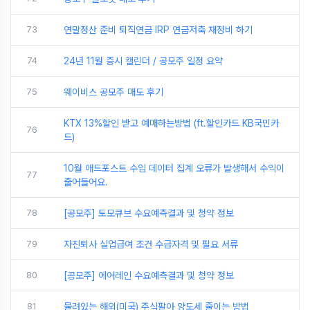
73
연말정산 준비 퇴직연금 IRP 연금저축 재정비 하기
74
24년 11월 증시 캘린더 / 공모주 일정 요약
75
웨이비스 공모주 매도 후기
KTX 13%할인 받고 예매하는방법 (ft.할인카드 KB국민카
76
드)
10월 애드포스트 수입 데이터 집계 오류가 발생해서 수익이
77
줄어들어요.
78
[공모주] 토모큐브 수요예측결과 및 청약 정보
79
자진퇴사 실업급여 조건 수급자격 및 필요 서류
80
[공모주] 에어레인 수요예측결과 및 청약 정보
81
물려있는 해외(미국) 주식팔아 양도세 줄이는 방법