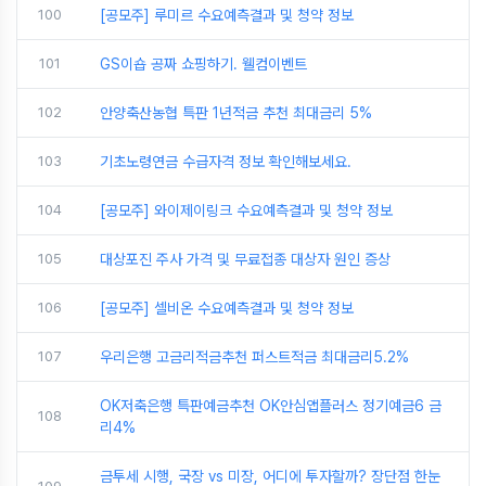
100
[공모주] 루미르 수요예측결과 및 청약 정보
101
GS이숍 공짜 쇼핑하기. 웰컴이벤트
102
안양축산농협 특판 1년적금 추천 최대금리 5%
103
기초노령연금 수급자격 정보 확인해보세요.
104
[공모주] 와이제이링크 수요예측결과 및 청약 정보
105
대상포진 주사 가격 및 무료접종 대상자 원인 증상
106
[공모주] 셀비온 수요예측결과 및 청약 정보
107
우리은행 고금리적금추천 퍼스트적금 최대금리5.2%
OK저축은행 특판예금추천 OK안심앱플러스 정기예금6 금
108
리4%
금투세 시행, 국장 vs 미장, 어디에 투자할까? 장단점 한눈