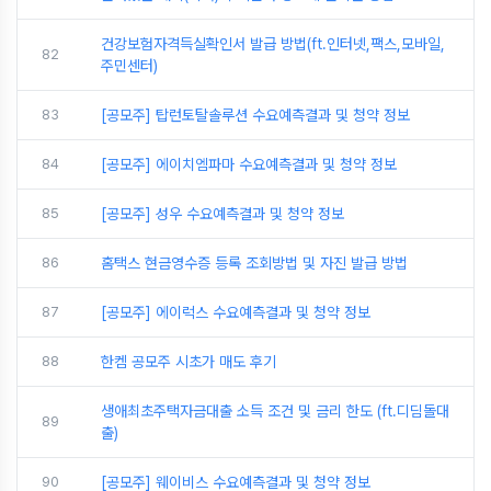
건강보험자격득실확인서 발급 방법(ft.인터넷,팩스,모바일,
82
주민센터)
83
[공모주] 탑런토탈솔루션 수요예측결과 및 청약 정보
84
[공모주] 에이치엠파마 수요예측결과 및 청약 정보
85
[공모주] 성우 수요예측결과 및 청약 정보
86
홈택스 현금영수증 등록 조회방법 및 자진 발급 방법
87
[공모주] 에이럭스 수요예측결과 및 청약 정보
88
한켐 공모주 시초가 매도 후기
생애최초주택자금대출 소득 조건 및 금리 한도 (ft.디딤돌대
89
출)
90
[공모주] 웨이비스 수요예측결과 및 청약 정보