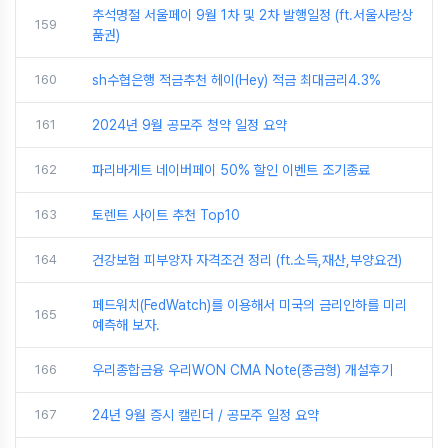
추석명절 서울페이 9월 1차 및 2차 발행일정 (ft.서울사랑상
159
품권)
160
sh수협은행 적금추천 헤이(Hey) 적금 최대금리4.3%
161
2024년 9월 공모주 청약 일정 요약
162
파리바게트 네이버페이 50% 할인 이벤트 조기종료
163
토렌트 사이트 추천 Top10
164
건강보험 피부양자 자격조건 정리 (ft.소득,재산,부양요건)
페드워치(FedWatch)를 이용해서 미국의 금리인하를 미리
165
예측해 보자.
166
우리종합금융 우리WON CMA Note(종금형) 개설후기
167
24년 9월 증시 캘린더 / 공모주 일정 요약