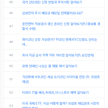
45
국가 건강검진 신청 방법과 주의사항 알아보기
46
삼성전자 주식 배당금 배당일 언제들어오나요?
운전면허 적성검사 갱신 온라인 신청 알아보기(ft.1종보통 경
47
찰서 수령)
파이코인 상장 가능한가? PI코인 현재 KYC인증도 안되는
48
데...
49
회사 직급 순서 직책 직위 차이점 알아보기(ft.승진연차)
50
유명 연예인 나오는 꿈 해몽 해석 알아보기
가상화폐 비트코인 세금 도지코인 이더리움 전망 (ft. 트럼프
51
재선)
52
티데이 11월 베라,뚜레르,이니스프리 혜택 알아보기
미국 국채 ETF, 지금 어떻게 할까? 트럼프 재집권과 시장의
53