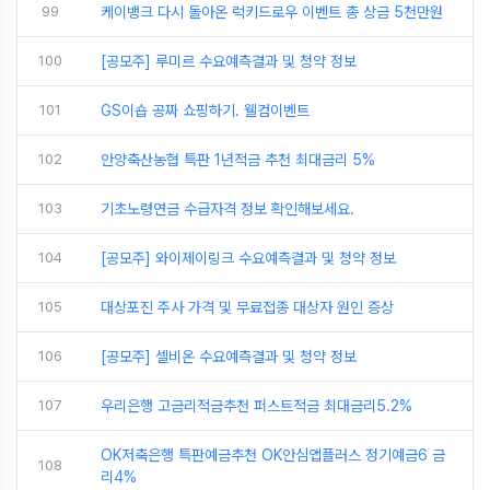
99
케이뱅크 다시 돌아온 럭키드로우 이벤트 총 상금 5천만원
100
[공모주] 루미르 수요예측결과 및 청약 정보
101
GS이숍 공짜 쇼핑하기. 웰컴이벤트
102
안양축산농협 특판 1년적금 추천 최대금리 5%
103
기초노령연금 수급자격 정보 확인해보세요.
104
[공모주] 와이제이링크 수요예측결과 및 청약 정보
105
대상포진 주사 가격 및 무료접종 대상자 원인 증상
106
[공모주] 셀비온 수요예측결과 및 청약 정보
107
우리은행 고금리적금추천 퍼스트적금 최대금리5.2%
OK저축은행 특판예금추천 OK안심앱플러스 정기예금6 금
108
리4%