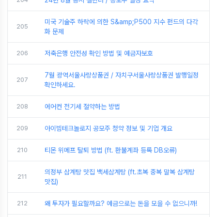
24년 8월 증시 캘린더 / 공모주 일정 요약
미국 기술주 하락에 의한 S&amp;P500 지수 펀드의 다각
205
화 문제
206
저축은행 안전성 확인 방법 및 예금자보호
7월 광역서울사랑상품권 / 자치구서울사랑상품권 발행일정
207
확인하세요.
208
에어컨 전기세 절약하는 방법
209
아이빔테크놀로지 공모주 청약 정보 및 기업 개요
210
티몬 위메프 탈퇴 방법 (ft. 환불계좌 등록 DB오류)
의정부 삼계탕 맛집 백세삼계탕 (ft.초복 중복 말복 삼계탕
211
맛집)
212
왜 투자가 필요할까요? 예금으로는 돈을 모을 수 없으니까!