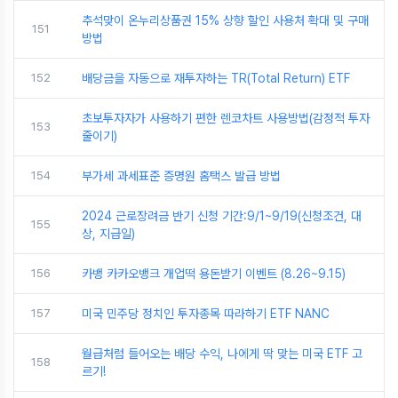
추석맞이 온누리상품권 15% 상향 할인 사용처 확대 및 구매
151
방법
152
배당금을 자동으로 재투자하는 TR(Total Return) ETF
초보투자자가 사용하기 편한 렌코차트 사용방법(감정적 투자
153
줄이기)
154
부가세 과세표준 증명원 홈택스 발급 방법
2024 근로장려금 반기 신청 기간:9/1~9/19(신청조건, 대
155
상, 지급일)
156
카뱅 카카오뱅크 개업떡 용돈받기 이벤트 (8.26~9.15)
157
미국 민주당 정치인 투자종목 따라하기 ETF NANC
월급처럼 들어오는 배당 수익, 나에게 딱 맞는 미국 ETF 고
158
르기!