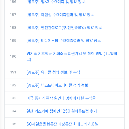
186
[공모주] 엠83 수요예측 및 청약 정보
187
[공모주] 이엔셀 수요예측결과 및 청약 정보
188
[공모주] 전진건설로봇(구.전진중공업) 청약 정보
189
[공모주] 티디에스팜 수요예측결과 및 청약 정보
경기도 기후행동 기회소득 회원가입 및 참여 방법 ( ft.앱테
190
크)
191
[공모주] 유라클 청약 정보 및 분석
192
[공모주] 넥스트바이오메디컬 청약 정보
193
미국 증시의 폭락 원인과 영향에 대한 분석글
194
일산 키즈카페 챔피언 1250 원마운트점 후기
195
SC제일은행 hi통장 파킹통장 최대금리 4.0%