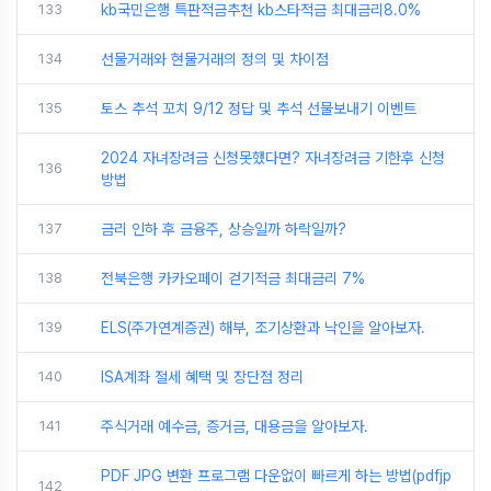
133
kb국민은행 특판적금추천 kb스타적금 최대금리8.0%
134
선물거래와 현물거래의 정의 및 차이점
135
토스 추석 꼬치 9/12 정답 및 추석 선물보내기 이벤트
2024 자녀장려금 신청못했다면? 자녀장려금 기한후 신청
136
방법
137
금리 인하 후 금융주, 상승일까 하락일까?
138
전북은행 카카오페이 걷기적금 최대금리 7%
139
ELS(주가연계증권) 해부, 조기상환과 낙인을 알아보자.
140
ISA계좌 절세 혜택 및 장단점 정리
141
주식거래 예수금, 증거금, 대용금을 알아보자.
PDF JPG 변환 프로그램 다운없이 빠르게 하는 방법(pdfjp
142