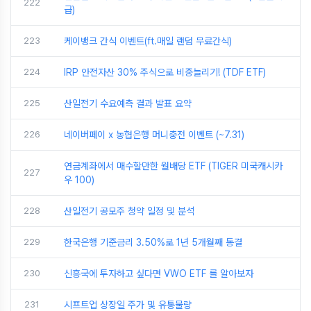
222
급)
223
케이뱅크 간식 이벤트(ft.매일 랜덤 무료간식)
224
IRP 안전자산 30% 주식으로 비중늘리기! (TDF ETF)
225
산일전기 수요예측 결과 발표 요약
226
네이버페이 x 농협은행 머니충전 이벤트 (~7.31)
연금계좌에서 매수할만한 월배당 ETF (TIGER 미국캐시카
227
우 100)
228
산일전기 공모주 청약 일정 및 분석
229
한국은행 기준금리 3.50%로 1년 5개월째 동결
230
신흥국에 투자하고 싶다면 VWO ETF 를 알아보자
231
시프트업 상장일 주가 및 유통물량