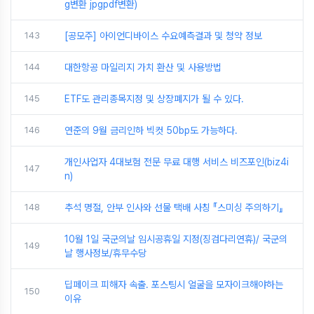
g변환 jpgpdf변환)
143
[공모주] 아이언디바이스 수요예측결과 및 청약 정보
144
대한항공 마일리지 가치 환산 및 사용방법
145
ETF도 관리종목지정 및 상장폐지가 될 수 있다.
146
연준의 9월 금리인하 빅컷 50bp도 가능하다.
개인사업자 4대보험 전문 무료 대행 서비스 비즈포인(biz4i
147
n)
148
추석 명절, 안부 인사와 선물 택배 사칭 『스미싱 주의하기』
10월 1일 국군의날 임시공휴일 지정(징검다리연휴)/ 국군의
149
날 행사정보/휴무수당
딥페이크 피해자 속출. 포스팅시 얼굴을 모자이크해야하는
150
이유