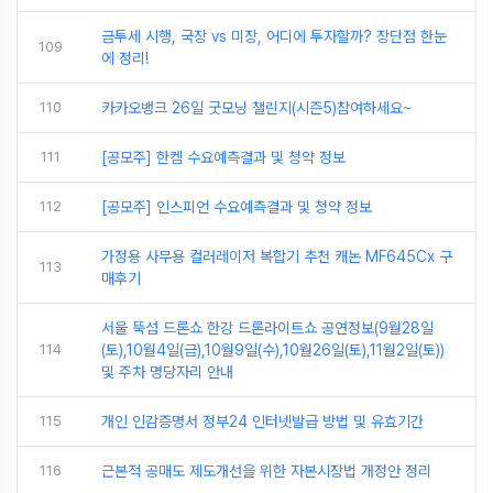
금투세 시행, 국장 vs 미장, 어디에 투자할까? 장단점 한눈
109
에 정리!
110
카카오뱅크 26일 굿모닝 챌린지(시즌5)참여하세요~
111
[공모주] 한켐 수요예측결과 및 청약 정보
112
[공모주] 인스피언 수요예측결과 및 청약 정보
가정용 사무용 컬러레이저 복합기 추천 캐논 MF645Cx 구
113
매후기
서울 뚝섬 드론쇼 한강 드론라이트쇼 공연정보(9월28일
114
(토),10월4일(금),10월9일(수),10월26일(토),11월2일(토))
및 주차 명당자리 안내
115
개인 인감증명서 정부24 인터넷발급 방법 및 유효기간
116
근본적 공매도 제도개선을 위한 자본시장법 개정안 정리