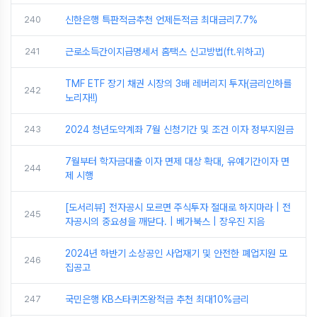
240
신한은행 특판적금추천 언제든적금 최대금리7.7%
241
근로소득간이지급명세서 홈택스 신고방법(ft.위하고)
TMF ETF 장기 채권 시장의 3배 레버리지 투자(금리인하를
242
노리자!!)
243
2024 청년도약계좌 7월 신청기간 및 조건 이자 정부지원금
7월부터 학자금대출 이자 면제 대상 확대, 유예기간이자 면
244
제 시행
[도서리뷰] 전자공시 모르면 주식투자 절대로 하지마라 | 전
245
자공시의 중요성을 깨닫다. | 베가북스 | 장우진 지음
2024년 하반기 소상공인 사업재기 및 안전한 폐업지원 모
246
집공고
247
국민은행 KB스타퀴즈왕적금 추천 최대10%금리