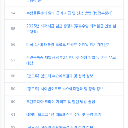
방향성 분석
54
쿠팡물류센터 알바 급여 시급 및 신청 방법 (ft.업무정리)
2025년 최저시급 임금 총정리(주휴수당,최저월급,연봉,실
55
수령액)
56
미국 47대 대통령 도널드 트럼프 취임일 임기기간은?
주민등록증 재발급 정부24 인터넷 신청 방법 및 기간 무료
57
대상
58
[공모주] 엠오티 수요예측결과 및 청약 정보
59
[공모주] 사이냅소프트 수요예측결과 및 청약 정보
60
크린토피아 드라이 가격표 및 할인 방법 꿀팁
61
네이버 블로그 1년 애드포스트 수익 및 운영 후기
62
[공모주] 에스켐 수요예측결과 및 청약 정보