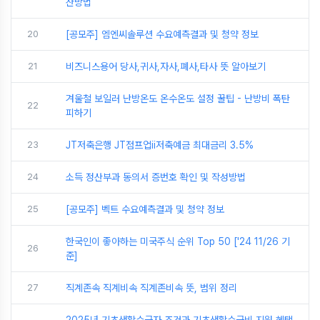
산방법
20
[공모주] 엠엔씨솔루션 수요예측결과 및 청약 정보
21
비즈니스용어 당사,귀사,자사,폐사,타사 뜻 알아보기
겨울철 보일러 난방온도 온수온도 설정 꿀팁 - 난방비 폭탄
22
피하기
23
JT저축은행 JT점프업ii저축예금 최대금리 3.5%
24
소득 정산부과 동의서 증번호 확인 및 작성방법
25
[공모주] 벡트 수요예측결과 및 청약 정보
한국인이 좋아하는 미국주식 순위 Top 50 ['24 11/26 기
26
준]
27
직계존속 직계비속 직계존비속 뜻, 범위 정리