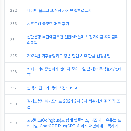
232
네이버 블로그 포스팅 자동 백업프로그램
233
시프트업 공모주 매도 후기
신한은행 특판예금추천 신한MY플러스 정기예금 최대금리
234
4.0%
235
2024년 기후동행카드 청년 할인 사후 환급 신청방법
카카오페이증권계좌 연이자 5% 매일 받기(ft.똑닥결제/앱테
236
크)
237
인덱스 펀드와 액티브 펀드 비교
경기도청년복지포인트 2024 2차 3차 접수기간 및 자격 조
238
건
고잉버스(Goingbus)로 쉽게 넷플릭스, 디즈니+, 유튜브 프
239
리미엄, ChatGPT Plus(GPT-4)까지 저렴하게 구독하기