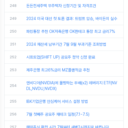
248
든든전세주택 무주택자 신청기간 및 자격조건
249
2024 미국 대선 첫 토론 결과: 트럼프 압승, 바이든의 실수
250
파킹통장 추천 OK저축은행 OK짠테크 통장 최고 금리7%
251
2024 재산세 납부기간 7월 9월 부과기준 조회방법
252
시프트업(SHIFT UP) 공모주 청약 신청 완료
253
제주은행 최고6%금리 MZ플랜적금 추천
엔비디아(NVIDIA)에 몰빵하는 두배(x2) 레버리지 ETF(NV
254
DL,NVDU,NVDX)
255
IBK기업은행 안심케어 서비스 설정 방법
256
7월 첫째주 공모주 재테크 일정(7.1~7.5)
257
해외주식 환전 시간 7월부터 새벽2시까지로 바뀝니다.