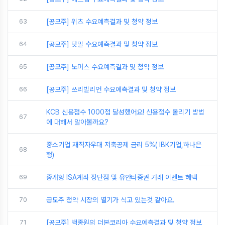
63
[공모주] 위츠 수요예측결과 및 청약 정보
64
[공모주] 닷밀 수요예측결과 및 청약 정보
65
[공모주] 노머스 수요예측결과 및 청약 정보
66
[공모주] 쓰리빌리언 수요예측결과 및 청약 정보
KCB 신용점수 1000점 달성했어요! 신용점수 올리기 방법
67
에 대해서 알아볼까요?
중소기업 재직자우대 저축공제 금리 5%( IBK기업,하나은
68
행)
69
중개형 ISA계좌 장단점 및 유안타증권 거래 이벤트 혜택
70
공모주 청약 시장의 열기가 식고 있는것 같아요.
71
[공모주] 백종원의 더본코리아 수요예측결과 및 청약 정보