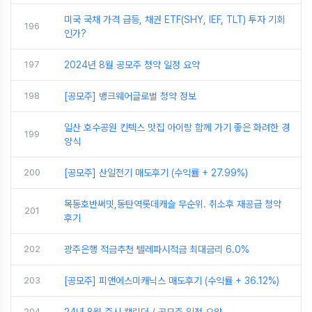
미국 국채 가격 급등, 채권 ETF(SHY, IEF, TLT) 투자 기회
196
인가?
197
2024년 8월 공모주 청약 일정 요약
198
[공모주] 뱅크웨어글로벌 청약 정보
일산 호수공원 킨텍스 맛집 아이랑 함께 가기 좋은 화려한 경
199
양식
200
[공모주] 산일전기 매도후기 (수익률 + 27.99%)
목동호반써밋,동탄역롯데캐슬 무순위. 취소후 재공급 청약
201
후기
202
광주은행 적금추천 텔레파시적금 최대금리 6.0%
203
[공모주] 피앤에스미캐닉스 매도후기 (수익률 + 36.12%)
204