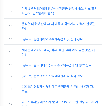
이제 2달 남았어요!! 청년월세지원금 신청하세요. 서류/조건
12
확인(25년 2월까지 한시)
윤석열 대통령 탄핵 후 새 대통령 취임까지 어떻게 진행될
13
까?
14
[공모주] 듀켐바이오 수요예측결과 및 청약 정보
새마을금고 정기 예금, 적금, 특판 금리 이자 높은 곳은 어
15
디?
16
[공모주] 온코닉테라퓨틱스 수요예측결과 및 청약 정보
17
[공모주] 온코크로스 수요예측결과 및 청약 정보
2025년 연말정산 부양가족 인적공제 기준(ft.배우자,자녀,
18
부모)
양도소득세를 매수자가 '전액 부담'하기로 한 경우 양도세 계
19