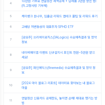
10만원 기부로 연말정산 세액공제 + 답례품 3만원 받는 법!
4
(ft.고향사랑 기부제)
5
케이뱅크 돈나무, 입출금 리워드 앱테크 꿀팁 및 리워드 후기
6
고배당 저변동성의 대표주자 SPHD ETF
[공모주] 쓰리에이로직스(3ALogics) 수요예측결과 및 청약
7
정보
네이버페이앱 이벤트 신규설치시 포인트 천원~5만원 받으
8
세요!
[공모주] 파인메딕스(finemedix) 수요예측결과 및 청약 정
9
보
[2024 마이 블로그 리포트] 데이터로 찾아보는 내 블로그
10
마을
연말정산 신용카드 공제한도, 놓치면 손해! 제대로 챙기는 방
11
법