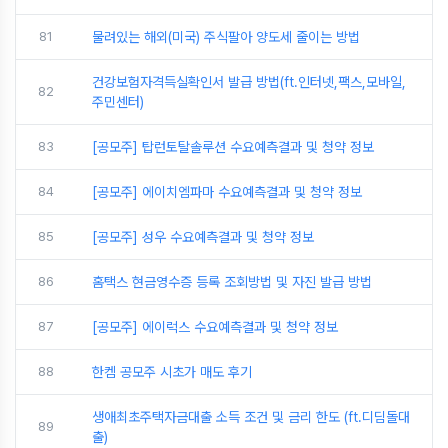
81
물려있는 해외(미국) 주식팔아 양도세 줄이는 방법
건강보험자격득실확인서 발급 방법(ft.인터넷,팩스,모바일,
82
주민센터)
83
[공모주] 탑런토탈솔루션 수요예측결과 및 청약 정보
84
[공모주] 에이치엠파마 수요예측결과 및 청약 정보
85
[공모주] 성우 수요예측결과 및 청약 정보
86
홈택스 현금영수증 등록 조회방법 및 자진 발급 방법
87
[공모주] 에이럭스 수요예측결과 및 청약 정보
88
한켐 공모주 시초가 매도 후기
생애최초주택자금대출 소득 조건 및 금리 한도 (ft.디딤돌대
89
출)