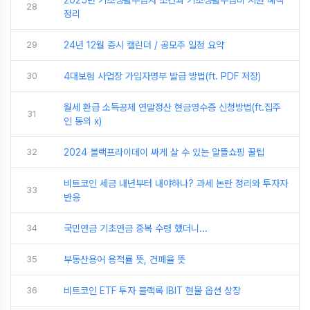
2025년 기초생활수급자 조건과 기초생활수급비 지원 혜택
28
정리
29
24년 12월 증시 캘린더 / 공모주 일정 요약
30
4대보험 사업장 가입자명부 발급 방법(ft. PDF 저장)
월세 환급 소득공제 연말정산 현금영수증 신청방법(ft.집주
31
인 동의 x)
32
2024 블랙프라이데이 싸게 살 수 있는 알뜰쇼핑 꿀팁
비트코인 세금 내년부터 내야하나? 과세 논란 정리와 투자자
33
반응
34
국민연금 기초연금 중복 수령 했더니...
35
부동산용어 용적률 뜻, 건폐율 뜻
36
비트코인 ETF 투자 블랙록 IBIT 현물 옵션 상장