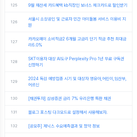
125
9월 재산세 카드혜택 kb직장인 보너스 체크카드로 할인받기
서울시 소상공인 및 근로자 민간 아이돌봄 서비스 이용비 지
126
원
카카오페이 소비적금2 6개월 고금리 단기 적금 추천 최대금
127
리6.0%
SKT이용자 대상 AI도구 Perplexity Pro 1년 무료 구독권
128
신청하기
2024 독감 예방접종 시기 및 대상자 영유아,어린이,임산부,
129
어르신
130
[채권투자] 삼성증권 금리 7% 우리은행 특판 채권
131
블로그 포스팅 다크모드로 설정해서 사용해보자.
132
[공모주] 제닉스 수요예측결과 및 청약 정보