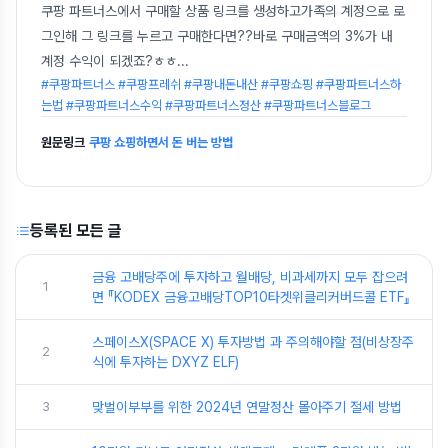
쿠팡 파트너스에서 구매할 상품 링크를 생성하고가족의 계정으로 로
그인해 그 링크를 누르고 구매한다면??바로 구매금액의 3%가 내
계정 수익이 되겠죠?ㅎㅎ
...
#쿠팡파트너스 #쿠팡프레쉬 #쿠팡내돈내산 #쿠팡쇼핑 #쿠팡파트너스하
는법 #쿠팡파트너스수익 #쿠팡파트너스정산 #쿠팡파트너스블로그
원문링크
쿠팡 쇼핑하면서 돈 버는 방법
등록된 모든 글
금융 고배당주에 투자하고 월배당, 비과세까지 모두 잡으려
1
면 『KODEX 금융고배당TOP10타겟위클리커버드콜 ETF』
스페이스X(SPACE X) 투자방법 과 주의해야할 점(비상장주
2
식에 투자하는 DXYZ ELF)
3
맞벌이부부를 위한 2024년 연말정산 몰아주기 절세 방법