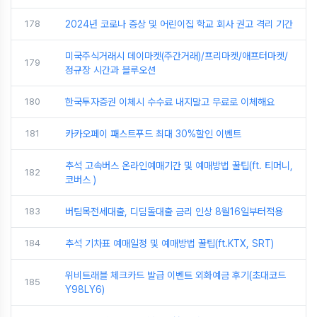
178
2024년 코로나 증상 및 어린이집 학교 회사 권고 격리 기간
미국주식거래시 데이마켓(주간거래)/프리마켓/애프터마켓/
179
정규장 시간과 블루오션
180
한국투자증권 이체시 수수료 내지말고 무료로 이체해요
181
카카오페이 패스트푸드 최대 30%할인 이벤트
추석 고속버스 온라인예매기간 및 예매방법 꿀팁(ft. 티머니,
182
코버스 )
183
버팀목전세대출, 디딤돌대출 금리 인상 8월16일부터적용
184
추석 기차표 예매일정 및 예매방법 꿀팁(ft.KTX, SRT)
위비트래블 체크카드 발급 이벤트 외화예금 후기(초대코드
185
Y98LY6)