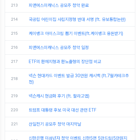
213
피앤에스미캐닉스 공모주 청약 완료
214
국공립 어린이집 사립지정형 반대 서명 (ft. 유보통합논란)
215
케이뱅크 아이스크림 뽑기 이벤트(ft.케이뱅크 용돈받기)
216
피앤에스미캐닉스 공모주 청약 일정
217
ETF의 환헤지형과 환노출형의 장단점 비교
넥슨 현대카드 이벤트 발급 30만원 캐시백 (ft.7월카테크추
218
천)
219
넥슨캐시 현금화 후기 (ft. 팔라고앱)
220
트럼프 대통령 후보 미국 대선 관련 ETF
221
산일전기 공모주 청약 마지막날
신한은행 미성년자 청약 이벤트 신한5면 5만드림(5만원지