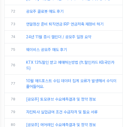
72
공모주 클로봇 매도 후기
73
연말정산 준비 퇴직연금 IRP 연금저축 재정비 하기
74
24년 11월 증시 캘린더 / 공모주 일정 요약
75
웨이비스 공모주 매도 후기
KTX 13%할인 받고 예매하는방법 (ft.할인카드 KB국민카
76
드)
10월 애드포스트 수입 데이터 집계 오류가 발생해서 수익이
77
줄어들어요.
78
[공모주] 토모큐브 수요예측결과 및 청약 정보
79
자진퇴사 실업급여 조건 수급자격 및 필요 서류
80
[공모주] 에어레인 수요예측결과 및 청약 정보