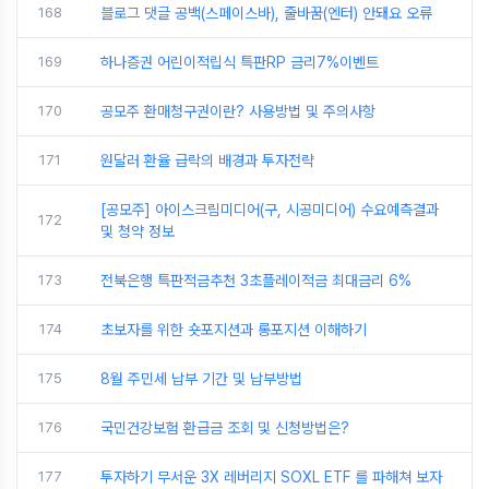
168
블로그 댓글 공백(스페이스바), 줄바꿈(엔터) 안돼요 오류
169
하나증권 어린이적립식 특판RP 금리7%이벤트
170
공모주 환매청구권이란? 사용방법 및 주의사항
171
원달러 환율 급락의 배경과 투자전략
[공모주] 아이스크림미디어(구, 시공미디어) 수요예측결과
172
및 청약 정보
173
전북은행 특판적금추천 3초플레이적금 최대금리 6%
174
초보자를 위한 숏포지션과 롱포지션 이해하기
175
8월 주민세 납부 기간 및 납부방법
176
국민건강보험 환급금 조회 및 신청방법은?
177
투자하기 무서운 3X 레버리지 SOXL ETF 를 파해쳐 보자