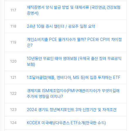
재직증명서 양식 발급 방법 및 대체서류 (국민연금,건강보험
117
증명서)
118
24년 10월 증시 캘린더 / 공모주 일정 요약
개인소비지출 PCE 물가지수가 뭘까? PCE와 CPI의 차이점
119
은?
10년동안 무료인 태아 엄마보험 (우체국 출산 장려 무료공익
120
보험)
121
1조달러클럽(애플, 엔비디아, MS 등)에 집중 투자하는 ETF
경제지표 ISM제조업지수(PMI구매관리지수)가 무엇이길래
122
주가에 영향을 미치나?
123
2024 경기도 청년복지포인트 3차 신청기간 및 자격조건
124
KODEX 미국배당다우존스 ETF소개(한국판 슈드)