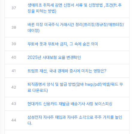
생애최초 취득세 감면 신청서 서류 및 신청방법 ,조건(ft.추
37
징을 피하는 방법)
바뀐 미장 미국주식 거래시간 정리(프리장/정규장/애프터장/
38
데이장)
39
무토바 뜻과 무토바 금지, 그 속에 숨은 의미
40
2025년 사대보험 요율 변경확인
41
트럼프 재선, 국내 경제와 증시에 미치는 영향은?
퇴직증명서 양식 및 발급 방법(알바 hwp/pdf/엑셀/워드 무
42
료 다운로드)
43
현대카드 신용카드 재발급 배송기사 사칭 보이스피싱
삼성전자 자사주 매입과 자사주 소각으로 주주 가치를 높인
44
다.