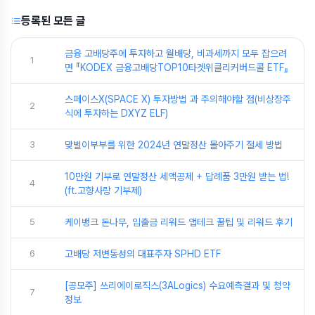
등록된 모든 글
금융 고배당주에 투자하고 월배당, 비과세까지 모두 잡으려
1
면 『KODEX 금융고배당TOP10타겟위클리커버드콜 ETF』
스페이스X(SPACE X) 투자방법 과 주의해야할 점(비상장주
2
식에 투자하는 DXYZ ELF)
3
맞벌이부부를 위한 2024년 연말정산 몰아주기 절세 방법
10만원 기부로 연말정산 세액공제 + 답례품 3만원 받는 법!
4
(ft.고향사랑 기부제)
5
케이뱅크 돈나무, 입출금 리워드 앱테크 꿀팁 및 리워드 후기
6
고배당 저변동성의 대표주자 SPHD ETF
[공모주] 쓰리에이로직스(3ALogics) 수요예측결과 및 청약
7
정보