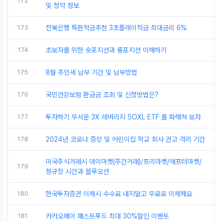
172
및 청약 정보
173
전북은행 특판적금추천 3초플레이적금 최대금리 6%
174
초보자를 위한 숏포지션과 롱포지션 이해하기
175
8월 주민세 납부 기간 및 납부방법
176
국민건강보험 환급금 조회 및 신청방법은?
177
투자하기 무서운 3X 레버리지 SOXL ETF 를 파해쳐 보자
178
2024년 코로나 증상 및 어린이집 학교 회사 권고 격리 기간
미국주식거래시 데이마켓(주간거래)/프리마켓/애프터마켓/
179
정규장 시간과 블루오션
180
한국투자증권 이체시 수수료 내지말고 무료로 이체해요
181
카카오페이 패스트푸드 최대 30%할인 이벤트