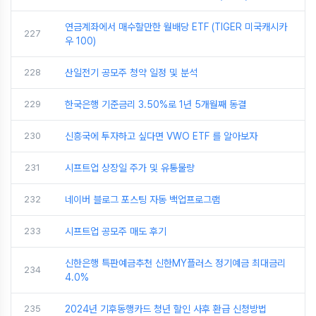
연금계좌에서 매수할만한 월배당 ETF (TIGER 미국캐시카
227
우 100)
228
산일전기 공모주 청약 일정 및 분석
229
한국은행 기준금리 3.50%로 1년 5개월째 동결
230
신흥국에 투자하고 싶다면 VWO ETF 를 알아보자
231
시프트업 상장일 주가 및 유통물량
232
네이버 블로그 포스팅 자동 백업프로그램
233
시프트업 공모주 매도 후기
신한은행 특판예금추천 신한MY플러스 정기예금 최대금리
234
4.0%
235
2024년 기후동행카드 청년 할인 사후 환급 신청방법