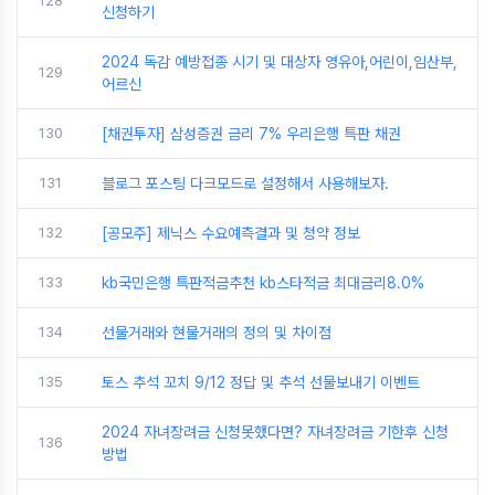
128
신청하기
2024 독감 예방접종 시기 및 대상자 영유아,어린이,임산부,
129
어르신
130
[채권투자] 삼성증권 금리 7% 우리은행 특판 채권
131
블로그 포스팅 다크모드로 설정해서 사용해보자.
132
[공모주] 제닉스 수요예측결과 및 청약 정보
133
kb국민은행 특판적금추천 kb스타적금 최대금리8.0%
134
선물거래와 현물거래의 정의 및 차이점
135
토스 추석 꼬치 9/12 정답 및 추석 선물보내기 이벤트
2024 자녀장려금 신청못했다면? 자녀장려금 기한후 신청
136
방법