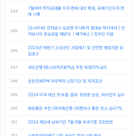
7월부터 학자금대출 이자 면제 대상 확대, 유예기간이자 면
244
제 시행
[도서리뷰] 전자공시 모르면 주식투자 절대로 하지마라 | 전
245
자공시의 중요성을 깨닫다. | 베가북스 | 장우진 지음
2024년 하반기 소상공인 사업재기 및 안전한 폐업지원 모
246
집공고
247
국민은행 KB스타퀴즈왕적금 추천 최대10%금리
248
든든전세주택 무주택자 신청기간 및 자격조건
249
2024 미국 대선 첫 토론 결과: 트럼프 압승, 바이든의 실수
250
파킹통장 추천 OK저축은행 OK짠테크 통장 최고 금리7%
251
2024 재산세 납부기간 7월 9월 부과기준 조회방법
252
시프트업(SHIFT UP) 공모주 청약 신청 완료