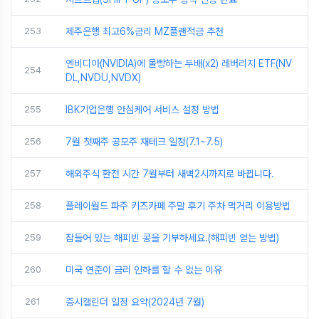
253
제주은행 최고6%금리 MZ플랜적금 추천
엔비디아(NVIDIA)에 몰빵하는 두배(x2) 레버리지 ETF(NV
254
DL,NVDU,NVDX)
255
IBK기업은행 안심케어 서비스 설정 방법
256
7월 첫째주 공모주 재테크 일정(7.1~7.5)
257
해외주식 환전 시간 7월부터 새벽2시까지로 바뀝니다.
258
플레이월드 파주 키즈카페 주말 후기 주차 먹거리 이용방법
259
잠들어 있는 해피빈 콩을 기부하세요.(해피빈 얻는 방법)
260
미국 연준이 금리 인하를 할 수 없는 이유
261
증시캘린더 일정 요약(2024년 7월)