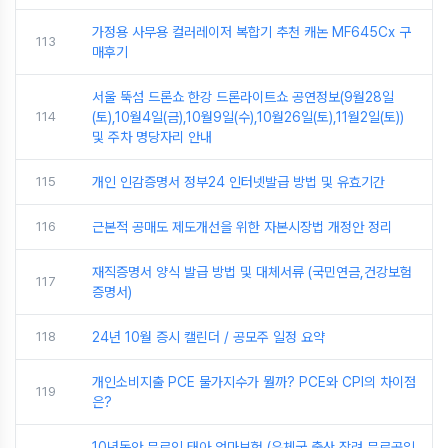
가정용 사무용 컬러레이저 복합기 추천 캐논 MF645Cx 구
113
매후기
서울 뚝섬 드론쇼 한강 드론라이트쇼 공연정보(9월28일
114
(토),10월4일(금),10월9일(수),10월26일(토),11월2일(토))
및 주차 명당자리 안내
115
개인 인감증명서 정부24 인터넷발급 방법 및 유효기간
116
근본적 공매도 제도개선을 위한 자본시장법 개정안 정리
재직증명서 양식 발급 방법 및 대체서류 (국민연금,건강보험
117
증명서)
118
24년 10월 증시 캘린더 / 공모주 일정 요약
개인소비지출 PCE 물가지수가 뭘까? PCE와 CPI의 차이점
119
은?
10년동안 무료인 태아 엄마보험 (우체국 출산 장려 무료공익