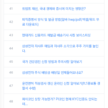
41
트럼프 재선, 국내 경제와 증시에 미치는 영향은?
퇴직증명서 양식 및 발급 방법(알바 hwp/pdf/엑셀/워드 무
42
료 다운로드)
43
현대카드 신용카드 재발급 배송기사 사칭 보이스피싱
삼성전자 자사주 매입과 자사주 소각으로 주주 가치를 높인
44
다.
45
국가 건강검진 신청 방법과 주의사항 알아보기
46
삼성전자 주식 배당금 배당일 언제들어오나요?
운전면허 적성검사 갱신 온라인 신청 알아보기(ft.1종보통 경
47
찰서 수령)
파이코인 상장 가능한가? PI코인 현재 KYC인증도 안되는
48
데...