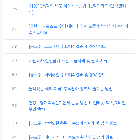
KTX 13%할인 받고 예매하는방법 (ft.할인카드 KB국민카
76
드)
10월 애드포스트 수입 데이터 집계 오류가 발생해서 수익이
77
줄어들어요.
78
[공모주] 토모큐브 수요예측결과 및 청약 정보
79
자진퇴사 실업급여 조건 수급자격 및 필요 서류
80
[공모주] 에어레인 수요예측결과 및 청약 정보
81
물려있는 해외(미국) 주식팔아 양도세 줄이는 방법
건강보험자격득실확인서 발급 방법(ft.인터넷,팩스,모바일,
82
주민센터)
83
[공모주] 탑런토탈솔루션 수요예측결과 및 청약 정보
84
[공모주] 에이치엠파마 수요예측결과 및 청약 정보