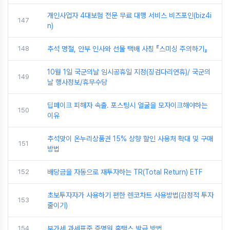
개인사업자 4대보험 전문 무료 대행 서비스 비즈포인(biz4i
147
n)
148
추석 명절, 안부 인사와 선물 택배 사칭 『스미싱 주의하기』
10월 1일 국군의날 임시공휴일 지정(징검다리연휴)/ 국군의
149
날 행사정보/휴무수당
딥페이크 피해자 속출. 포스팅시 얼굴을 모자이크해야하는
150
이유
추석맞이 온누리상품권 15% 상향 할인 사용처 확대 및 구매
151
방법
152
배당금을 자동으로 재투자하는 TR(Total Return) ETF
초보투자자가 사용하기 편한 렌코차트 사용방법(감정적 투자
153
줄이기)
154
부가세 과세표준 증명원 홈택스 발급 방법