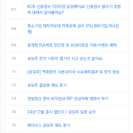
KCB 신용점수 1000점 달성했어요! 신용점수 올리기 방법
67
에 대해서 알아볼까요?
중소기업 재직자우대 저축공제 금리 5%( IBK기업,하나은
68
행)
69
중개형 ISA계좌 장단점 및 유안타증권 거래 이벤트 혜택
70
공모주 청약 시장의 열기가 식고 있는것 같아요.
71
[공모주] 백종원의 더본코리아 수요예측결과 및 청약 정보
72
공모주 클로봇 매도 후기
73
연말정산 준비 퇴직연금 IRP 연금저축 재정비 하기
74
24년 11월 증시 캘린더 / 공모주 일정 요약
75
웨이비스 공모주 매도 후기