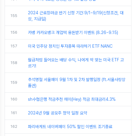
2024 근로장려금 반기 신청 기간:9/1~9/19(신청조건, 대
155
상, 지급일)
156
카뱅 카카오뱅크 개업떡 용돈받기 이벤트 (8.26~9.15)
157
미국 민주당 정치인 투자종목 따라하기 ETF NANC
월급처럼 들어오는 배당 수익, 나에게 딱 맞는 미국 ETF 고
158
르기!
추석명절 서울페이 9월 1차 및 2차 발행일정 (ft.서울사랑상
159
품권)
160
sh수협은행 적금추천 헤이(Hey) 적금 최대금리4.3%
161
2024년 9월 공모주 청약 일정 요약
162
파리바게트 네이버페이 50% 할인 이벤트 조기종료