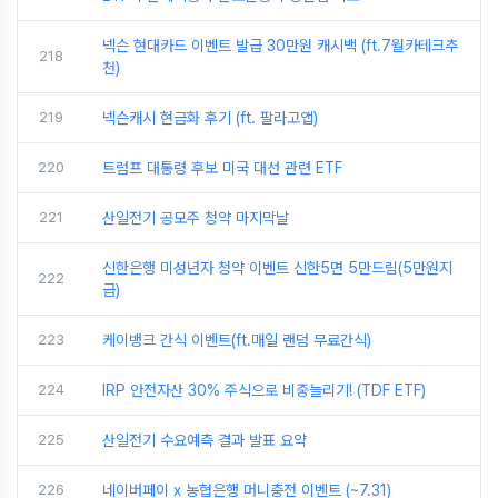
넥슨 현대카드 이벤트 발급 30만원 캐시백 (ft.7월카테크추
218
천)
219
넥슨캐시 현금화 후기 (ft. 팔라고앱)
220
트럼프 대통령 후보 미국 대선 관련 ETF
221
산일전기 공모주 청약 마지막날
신한은행 미성년자 청약 이벤트 신한5면 5만드림(5만원지
222
급)
223
케이뱅크 간식 이벤트(ft.매일 랜덤 무료간식)
224
IRP 안전자산 30% 주식으로 비중늘리기! (TDF ETF)
225
산일전기 수요예측 결과 발표 요약
226
네이버페이 x 농협은행 머니충전 이벤트 (~7.31)