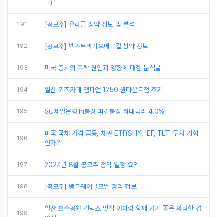
크)
191
[공모주] 유라클 청약 정보 및 분석
192
[공모주] 넥스트바이오메디컬 청약 정보
193
미국 증시의 폭락 원인과 영향에 대한 분석글
194
일산 키즈카페 챔피언 1250 원마운트점 후기
195
SC제일은행 hi통장 파킹통장 최대금리 4.0%
미국 국채 가격 급등, 채권 ETF(SHY, IEF, TLT) 투자 기회
196
인가?
197
2024년 8월 공모주 청약 일정 요약
198
[공모주] 뱅크웨어글로벌 청약 정보
일산 호수공원 킨텍스 맛집 아이랑 함께 가기 좋은 화려한 경
199