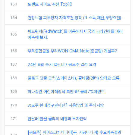
163
토렌트 사이트 추천 Top10
164
건강보험 피부양자 자격조건 정리 (ft.소득,재산,부양요건)
페드워치(FedWatch)를 이용해서 미국의 금리인하를 미리
165
예측해 보자.
166
우리종합금융 우리WON CMA Note(종금형) 개설후기
167
24년 9월 증시 캘린더 / 공모주 일정 요약
168
블로그 댓글 공백(스페이스바), 줄바꿈(엔터) 안돼요 오류
169
하나증권 어린이적립식 특판RP 금리7%이벤트
170
공모주 환매청구권이란? 사용방법 및 주의사항
171
원달러 환율 급락의 배경과 투자전략
[공모주] 아이스크림미디어(구, 시공미디어) 수요예측결과