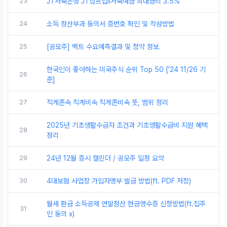
23
JT저축은행 JT점프업ii저축예금 최대금리 3.5%
24
소득 정산부과 동의서 증번호 확인 및 작성방법
25
[공모주] 벡트 수요예측결과 및 청약 정보
한국인이 좋아하는 미국주식 순위 Top 50 ['24 11/26 기
26
준]
27
직계존속 직계비속 직계존비속 뜻, 범위 정리
2025년 기초생활수급자 조건과 기초생활수급비 지원 혜택
28
정리
29
24년 12월 증시 캘린더 / 공모주 일정 요약
30
4대보험 사업장 가입자명부 발급 방법(ft. PDF 저장)
월세 환급 소득공제 연말정산 현금영수증 신청방법(ft.집주
31
인 동의 x)