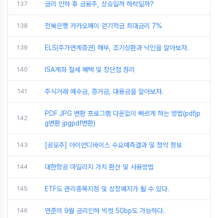
137
금리 인하 후 금융주, 상승일까 하락일까?
138
전북은행 카카오페이 걷기적금 최대금리 7%
139
ELS(주가연계증권) 해부, 조기상환과 낙인을 알아보자.
140
ISA계좌 절세 혜택 및 장단점 정리
141
주식거래 예수금, 증거금, 대용금을 알아보자.
PDF JPG 변환 프로그램 다운없이 빠르게 하는 방법(pdfjp
142
g변환 jpgpdf변환)
143
[공모주] 아이언디바이스 수요예측결과 및 청약 정보
144
대한항공 마일리지 가치 환산 및 사용방법
145
ETF도 관리종목지정 및 상장폐지가 될 수 있다.
146
연준의 9월 금리인하 빅컷 50bp도 가능하다.