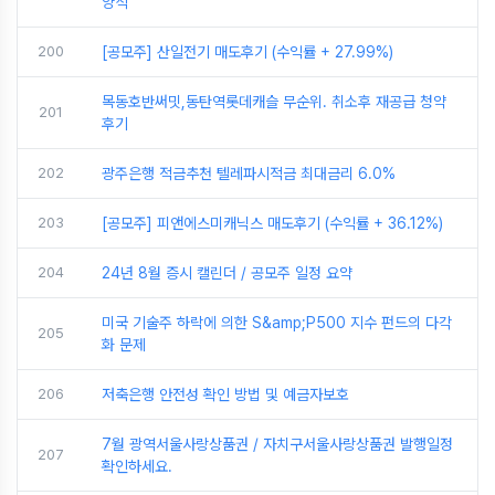
양식
200
[공모주] 산일전기 매도후기 (수익률 + 27.99%)
목동호반써밋,동탄역롯데캐슬 무순위. 취소후 재공급 청약
201
후기
202
광주은행 적금추천 텔레파시적금 최대금리 6.0%
203
[공모주] 피앤에스미캐닉스 매도후기 (수익률 + 36.12%)
204
24년 8월 증시 캘린더 / 공모주 일정 요약
미국 기술주 하락에 의한 S&amp;P500 지수 펀드의 다각
205
화 문제
206
저축은행 안전성 확인 방법 및 예금자보호
7월 광역서울사랑상품권 / 자치구서울사랑상품권 발행일정
207
확인하세요.