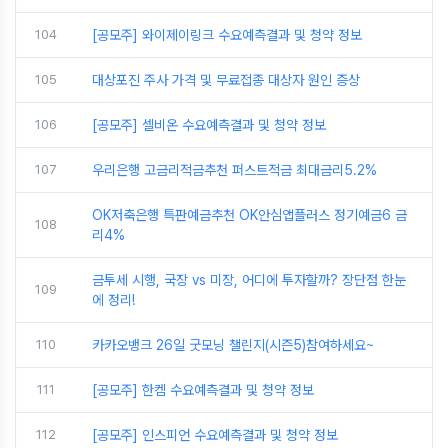
104
[공모주] 와이제이링크 수요예측결과 및 청약 정보
105
대상포진 주사 가격 및 무료접종 대상자 원인 증상
106
[공모주] 셀비온 수요예측결과 및 청약 정보
107
우리은행 고금리적금추천 퍼스트적금 최대금리5.2%
OK저축은행 특판예금추천 OK안심앱플러스 정기예금6 금
108
리4%
금투세 시행, 국장 vs 미장, 어디에 투자할까? 장단점 한눈
109
에 정리!
110
카카오뱅크 26일 굿모닝 챌린지(시즌5)참여하세요~
111
[공모주] 한켐 수요예측결과 및 청약 정보
112
[공모주] 인스피언 수요예측결과 및 청약 정보