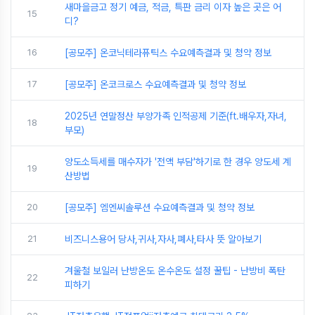
새마을금고 정기 예금, 적금, 특판 금리 이자 높은 곳은 어
15
디?
16
[공모주] 온코닉테라퓨틱스 수요예측결과 및 청약 정보
17
[공모주] 온코크로스 수요예측결과 및 청약 정보
2025년 연말정산 부양가족 인적공제 기준(ft.배우자,자녀,
18
부모)
양도소득세를 매수자가 '전액 부담'하기로 한 경우 양도세 계
19
산방법
20
[공모주] 엠엔씨솔루션 수요예측결과 및 청약 정보
21
비즈니스용어 당사,귀사,자사,폐사,타사 뜻 알아보기
겨울철 보일러 난방온도 온수온도 설정 꿀팁 - 난방비 폭탄
22
피하기