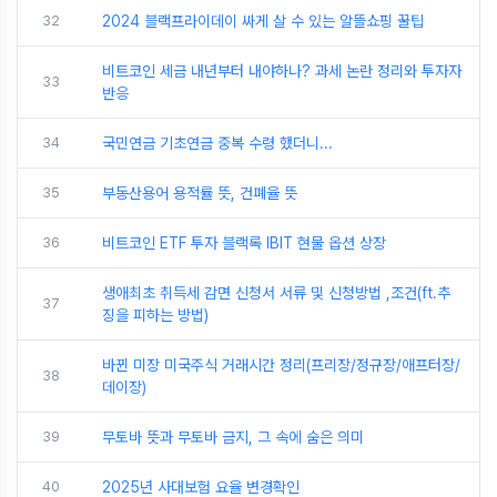
32
2024 블랙프라이데이 싸게 살 수 있는 알뜰쇼핑 꿀팁
비트코인 세금 내년부터 내야하나? 과세 논란 정리와 투자자
33
반응
34
국민연금 기초연금 중복 수령 했더니...
35
부동산용어 용적률 뜻, 건폐율 뜻
36
비트코인 ETF 투자 블랙록 IBIT 현물 옵션 상장
생애최초 취득세 감면 신청서 서류 및 신청방법 ,조건(ft.추
37
징을 피하는 방법)
바뀐 미장 미국주식 거래시간 정리(프리장/정규장/애프터장/
38
데이장)
39
무토바 뜻과 무토바 금지, 그 속에 숨은 의미
40
2025년 사대보험 요율 변경확인