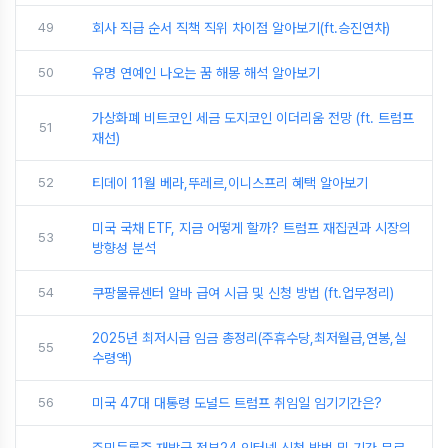
49
회사 직급 순서 직책 직위 차이점 알아보기(ft.승진연차)
50
유명 연예인 나오는 꿈 해몽 해석 알아보기
가상화폐 비트코인 세금 도지코인 이더리움 전망 (ft. 트럼프
51
재선)
52
티데이 11월 베라,뚜레르,이니스프리 혜택 알아보기
미국 국채 ETF, 지금 어떻게 할까? 트럼프 재집권과 시장의
53
방향성 분석
54
쿠팡물류센터 알바 급여 시급 및 신청 방법 (ft.업무정리)
2025년 최저시급 임금 총정리(주휴수당,최저월급,연봉,실
55
수령액)
56
미국 47대 대통령 도널드 트럼프 취임일 임기기간은?
주민등록증 재발급 정부24 인터넷 신청 방법 및 기간 무료