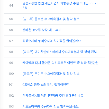
영등포농협 법인,개인사업자 파킹통장 추천 최대금리3.7
94
5%
95
[공모주] 클로봇 수요예측결과 및 청약 정보
96
셀비온 공모주 상장 매도 후기
97
경상수지와 무역수지의 차이점을 알아볼까요
98
[공모주] 에이치엔에스하이텍 수요예측결과 및 청약 정보
99
케이뱅크 다시 돌아온 럭키드로우 이벤트 총 상금 5천만원
100
[공모주] 루미르 수요예측결과 및 청약 정보
101
GS이숍 공짜 쇼핑하기. 웰컴이벤트
102
안양축산농협 특판 1년적금 추천 최대금리 5%
103
기초노령연금 수급자격 정보 확인해보세요.