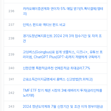
카카오페이증권계좌 연이자 5% 매일 받기(ft.똑닥결제/앱테
236
크)
237
인덱스 펀드와 액티브 펀드 비교
경기도청년복지포인트 2024 2차 3차 접수기간 및 자격 조
238
건
고잉버스(Goingbus)로 쉽게 넷플릭스, 디즈니+, 유튜브 프
239
리미엄, ChatGPT Plus(GPT-4)까지 저렴하게 구독하기
240
신한은행 특판적금추천 언제든적금 최대금리7.7%
241
근로소득간이지급명세서 홈택스 신고방법(ft.위하고)
TMF ETF 장기 채권 시장의 3배 레버리지 투자(금리인하를
242
노리자!!)
243
2024 청년도약계좌 7월 신청기간 및 조건 이자 정부지원금