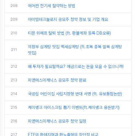
208
에어컨 전기세 절약하는 방법
209
아이빔테크놀로지 공모주 청약 정보 및 기업 개요
210
티몬 위메프 탈퇴 방법 (ft. 환불계좌 등록 DB오류)
의정부 삼계탕 맛집 백세삼계탕 (ft.초복 중복 말복 삼계탕
211
맛집)
212
왜 투자가 필요할까요? 예금으로는 돈을 모을 수 없으니까!
213
피앤에스미캐닉스 공모주 청약 완료
214
국공립 어린이집 사립지정형 반대 서명 (ft. 유보통합논란)
215
케이뱅크 아이스크림 뽑기 이벤트(ft.케이뱅크 용돈받기)
216
피앤에스미캐닉스 공모주 청약 일정
217
ETF의 환헤지형과 환노출형의 장단점 비교