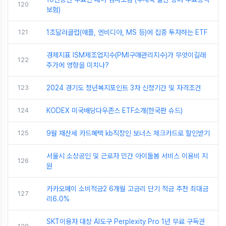
120
보험)
121
1조달러클럽(애플, 엔비디아, MS 등)에 집중 투자하는 ETF
경제지표 ISM제조업지수(PMI구매관리지수)가 무엇이길래
122
주가에 영향을 미치나?
123
2024 경기도 청년복지포인트 3차 신청기간 및 자격조건
124
KODEX 미국배당다우존스 ETF소개(한국판 슈드)
125
9월 재산세 카드혜택 kb직장인 보너스 체크카드로 할인받기
서울시 소상공인 및 근로자 민간 아이돌봄 서비스 이용비 지
126
원
카카오페이 소비적금2 6개월 고금리 단기 적금 추천 최대금
127
리6.0%
SKT이용자 대상 AI도구 Perplexity Pro 1년 무료 구독권