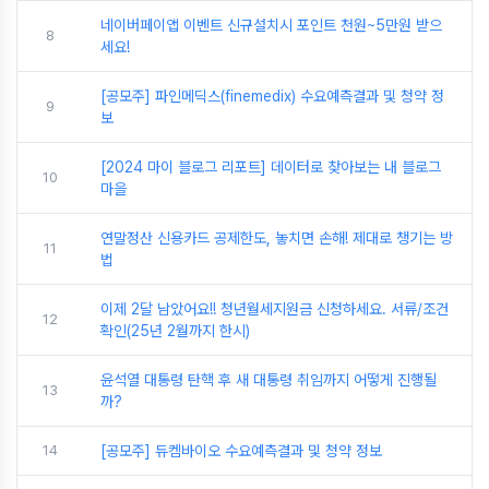
네이버페이앱 이벤트 신규설치시 포인트 천원~5만원 받으
8
세요!
[공모주] 파인메딕스(finemedix) 수요예측결과 및 청약 정
9
보
[2024 마이 블로그 리포트] 데이터로 찾아보는 내 블로그
10
마을
연말정산 신용카드 공제한도, 놓치면 손해! 제대로 챙기는 방
11
법
이제 2달 남았어요!! 청년월세지원금 신청하세요. 서류/조건
12
확인(25년 2월까지 한시)
윤석열 대통령 탄핵 후 새 대통령 취임까지 어떻게 진행될
13
까?
14
[공모주] 듀켐바이오 수요예측결과 및 청약 정보