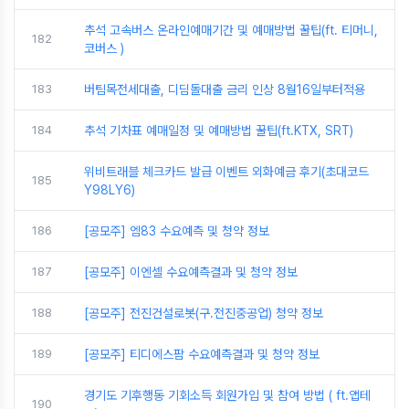
추석 고속버스 온라인예매기간 및 예매방법 꿀팁(ft. 티머니,
182
코버스 )
183
버팀목전세대출, 디딤돌대출 금리 인상 8월16일부터적용
184
추석 기차표 예매일정 및 예매방법 꿀팁(ft.KTX, SRT)
위비트래블 체크카드 발급 이벤트 외화예금 후기(초대코드
185
Y98LY6)
186
[공모주] 엠83 수요예측 및 청약 정보
187
[공모주] 이엔셀 수요예측결과 및 청약 정보
188
[공모주] 전진건설로봇(구.전진중공업) 청약 정보
189
[공모주] 티디에스팜 수요예측결과 및 청약 정보
경기도 기후행동 기회소득 회원가입 및 참여 방법 ( ft.앱테
190