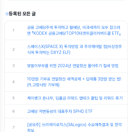
등록된 모든 글
금융 고배당주에 투자하고 월배당, 비과세까지 모두 잡으려
1
면 『KODEX 금융고배당TOP10타겟위클리커버드콜 ETF』
스페이스X(SPACE X) 투자방법 과 주의해야할 점(비상장주
2
식에 투자하는 DXYZ ELF)
3
맞벌이부부를 위한 2024년 연말정산 몰아주기 절세 방법
10만원 기부로 연말정산 세액공제 + 답례품 3만원 받는 법!
4
(ft.고향사랑 기부제)
5
케이뱅크 돈나무, 입출금 리워드 앱테크 꿀팁 및 리워드 후기
6
고배당 저변동성의 대표주자 SPHD ETF
[공모주] 쓰리에이로직스(3ALogics) 수요예측결과 및 청약
7
정보