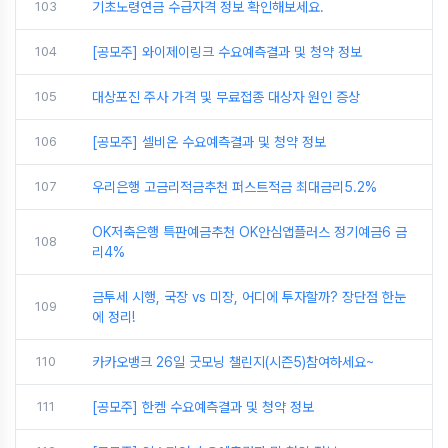
103
기초노령연금 수급자격 정보 확인해보세요.
104
[공모주] 와이제이링크 수요예측결과 및 청약 정보
105
대상포진 주사 가격 및 무료접종 대상자 원인 증상
106
[공모주] 셀비온 수요예측결과 및 청약 정보
107
우리은행 고금리적금추천 퍼스트적금 최대금리5.2%
OK저축은행 특판예금추천 OK안심앱플러스 정기예금6 금
108
리4%
금투세 시행, 국장 vs 미장, 어디에 투자할까? 장단점 한눈
109
에 정리!
110
카카오뱅크 26일 굿모닝 챌린지(시즌5)참여하세요~
111
[공모주] 한켐 수요예측결과 및 청약 정보