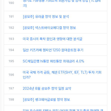
경기도 기후행동 기회소득 회원가입 및 참여 방법 ( ft.앱테
190
크)
191
[공모주] 유라클 청약 정보 및 분석
192
[공모주] 넥스트바이오메디컬 청약 정보
193
미국 증시의 폭락 원인과 영향에 대한 분석글
194
일산 키즈카페 챔피언 1250 원마운트점 후기
195
SC제일은행 hi통장 파킹통장 최대금리 4.0%
미국 국채 가격 급등, 채권 ETF(SHY, IEF, TLT) 투자 기회
196
인가?
197
2024년 8월 공모주 청약 일정 요약
198
[공모주] 뱅크웨어글로벌 청약 정보
일산 호수공원 킨텍스 맛집 아이랑 함께 가기 좋은 화려한 경