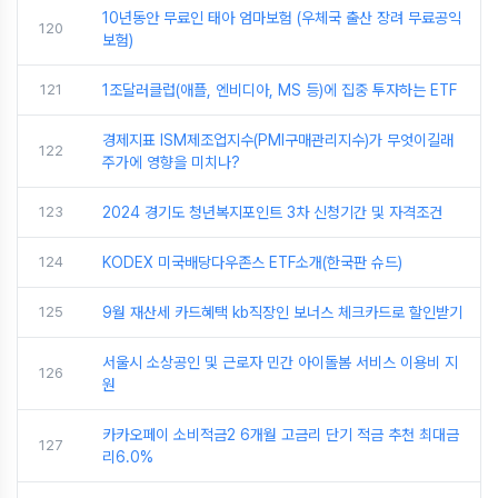
10년동안 무료인 태아 엄마보험 (우체국 출산 장려 무료공익
120
보험)
121
1조달러클럽(애플, 엔비디아, MS 등)에 집중 투자하는 ETF
경제지표 ISM제조업지수(PMI구매관리지수)가 무엇이길래
122
주가에 영향을 미치나?
123
2024 경기도 청년복지포인트 3차 신청기간 및 자격조건
124
KODEX 미국배당다우존스 ETF소개(한국판 슈드)
125
9월 재산세 카드혜택 kb직장인 보너스 체크카드로 할인받기
서울시 소상공인 및 근로자 민간 아이돌봄 서비스 이용비 지
126
원
카카오페이 소비적금2 6개월 고금리 단기 적금 추천 최대금
127
리6.0%