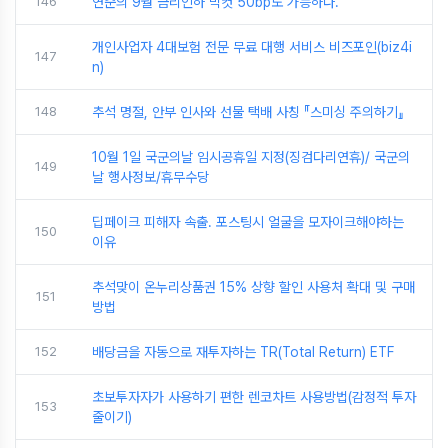
146
연준의 9월 금리인하 빅컷 50bp도 가능하다.
개인사업자 4대보험 전문 무료 대행 서비스 비즈포인(biz4i
147
n)
148
추석 명절, 안부 인사와 선물 택배 사칭 『스미싱 주의하기』
10월 1일 국군의날 임시공휴일 지정(징검다리연휴)/ 국군의
149
날 행사정보/휴무수당
딥페이크 피해자 속출. 포스팅시 얼굴을 모자이크해야하는
150
이유
추석맞이 온누리상품권 15% 상향 할인 사용처 확대 및 구매
151
방법
152
배당금을 자동으로 재투자하는 TR(Total Return) ETF
초보투자자가 사용하기 편한 렌코차트 사용방법(감정적 투자
153
줄이기)