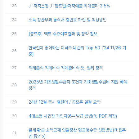
23
JT저축은행 JT점프업ii저축예금 최대금리 3.5%
24
소득 정산부과 동의서 증번호 확인 및 작성방법
25
[공모주] 벡트 수요예측결과 및 청약 정보
한국인이 좋아하는 미국주식 순위 Top 50 ['24 11/26 기
26
준]
27
직계존속 직계비속 직계존비속 뜻, 범위 정리
2025년 기초생활수급자 조건과 기초생활수급비 지원 혜택
28
정리
29
24년 12월 증시 캘린더 / 공모주 일정 요약
30
4대보험 사업장 가입자명부 발급 방법(ft. PDF 저장)
월세 환급 소득공제 연말정산 현금영수증 신청방법(ft.집주
31
인 동의 x)