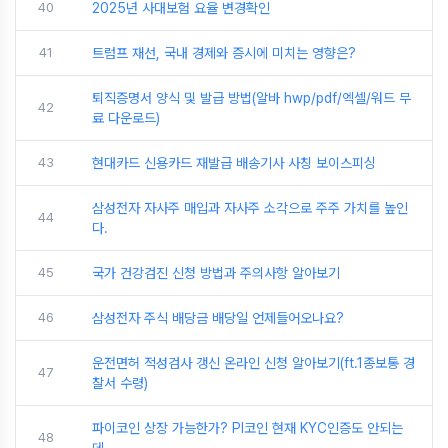
40
2025년 사대보험 요율 변경확인
41
트럼프 재선, 국내 경제와 증시에 미치는 영향은?
퇴직증명서 양식 및 발급 방법(알바 hwp/pdf/엑셀/워드 무
42
료 다운로드)
43
현대카드 신용카드 재발급 배송기사 사칭 보이스피싱
삼성전자 자사주 매입과 자사주 소각으로 주주 가치를 높인
44
다.
45
국가 건강검진 신청 방법과 주의사항 알아보기
46
삼성전자 주식 배당금 배당일 언제들어오나요?
운전면허 적성검사 갱신 온라인 신청 알아보기(ft.1종보통 경
47
찰서 수령)
파이코인 상장 가능한가? PI코인 현재 KYC인증도 안되는
48