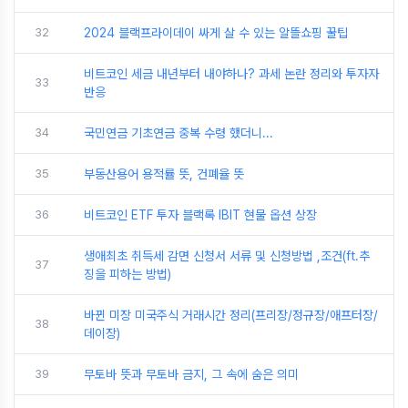
32
2024 블랙프라이데이 싸게 살 수 있는 알뜰쇼핑 꿀팁
비트코인 세금 내년부터 내야하나? 과세 논란 정리와 투자자
33
반응
34
국민연금 기초연금 중복 수령 했더니...
35
부동산용어 용적률 뜻, 건폐율 뜻
36
비트코인 ETF 투자 블랙록 IBIT 현물 옵션 상장
생애최초 취득세 감면 신청서 서류 및 신청방법 ,조건(ft.추
37
징을 피하는 방법)
바뀐 미장 미국주식 거래시간 정리(프리장/정규장/애프터장/
38
데이장)
39
무토바 뜻과 무토바 금지, 그 속에 숨은 의미