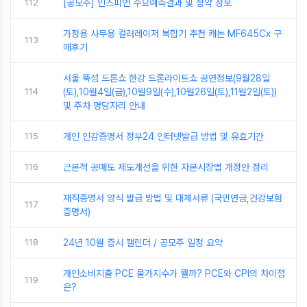
112
[공모주] 인스피언 수요예측결과 및 청약 정보
가정용 사무용 컬러레이저 복합기 추천 캐논 MF645Cx 구
113
매후기
서울 뚝섬 드론쇼 한강 드론라이트쇼 공연정보(9월28일
114
(토),10월4일(금),10월9일(수),10월26일(토),11월2일(토))
및 주차 명당자리 안내
115
개인 인감증명서 정부24 인터넷발급 방법 및 유효기간
116
근본적 공매도 제도개선을 위한 자본시장법 개정안 정리
재직증명서 양식 발급 방법 및 대체서류 (국민연금,건강보험
117
증명서)
118
24년 10월 증시 캘린더 / 공모주 일정 요약
개인소비지출 PCE 물가지수가 뭘까? PCE와 CPI의 차이점
119
은?