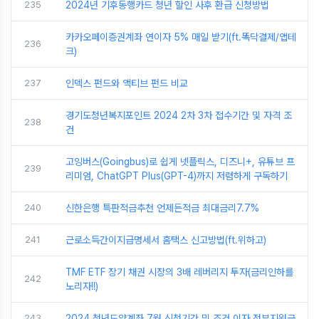
235
2024년 기후동행카드 청년 할인 사후 환급 신청방법
카카오페이증권계좌 연이자 5% 매일 받기(ft.똑닥결제/앱테
236
크)
237
인덱스 펀드와 액티브 펀드 비교
경기도청년복지포인트 2024 2차 3차 접수기간 및 자격 조
238
건
고잉버스(Goingbus)로 쉽게 넷플릭스, 디즈니+, 유튜브 프
239
리미엄, ChatGPT Plus(GPT-4)까지 저렴하게 구독하기
240
신한은행 특판적금추천 언제든적금 최대금리7.7%
241
근로소득간이지급명세서 홈택스 신고방법(ft.위하고)
TMF ETF 장기 채권 시장의 3배 레버리지 투자(금리인하를
242
노리자!!)
243
2024 청년도약계좌 7월 신청기간 및 조건 이자 정부지원금