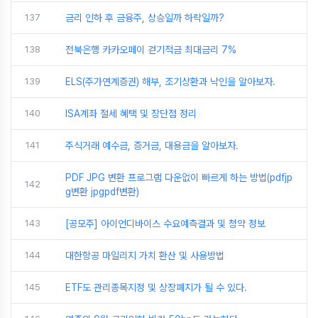
137
금리 인하 후 금융주, 상승일까 하락일까?
138
전북은행 카카오페이 걷기적금 최대금리 7%
139
ELS(주가연계증권) 해부, 조기상환과 낙인을 알아보자.
140
ISA계좌 절세 혜택 및 장단점 정리
141
주식거래 예수금, 증거금, 대용금을 알아보자.
PDF JPG 변환 프로그램 다운없이 빠르게 하는 방법(pdfjp
142
g변환 jpgpdf변환)
143
[공모주] 아이언디바이스 수요예측결과 및 청약 정보
144
대한항공 마일리지 가치 환산 및 사용방법
145
ETF도 관리종목지정 및 상장폐지가 될 수 있다.