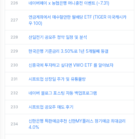
226
네이버페이 x 농협은행 머니충전 이벤트 (~7.31)
연금계좌에서 매수할만한 월배당 ETF (TIGER 미국캐시카
227
우 100)
228
산일전기 공모주 청약 일정 및 분석
229
한국은행 기준금리 3.50%로 1년 5개월째 동결
230
신흥국에 투자하고 싶다면 VWO ETF 를 알아보자
231
시프트업 상장일 주가 및 유통물량
232
네이버 블로그 포스팅 자동 백업프로그램
233
시프트업 공모주 매도 후기
신한은행 특판예금추천 신한MY플러스 정기예금 최대금리
234
4.0%