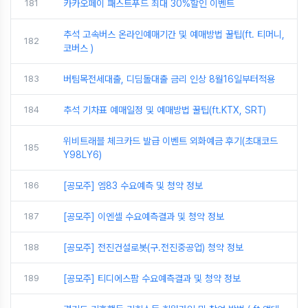
181
카카오페이 패스트푸드 최대 30%할인 이벤트
추석 고속버스 온라인예매기간 및 예매방법 꿀팁(ft. 티머니,
182
코버스 )
183
버팀목전세대출, 디딤돌대출 금리 인상 8월16일부터적용
184
추석 기차표 예매일정 및 예매방법 꿀팁(ft.KTX, SRT)
위비트래블 체크카드 발급 이벤트 외화예금 후기(초대코드
185
Y98LY6)
186
[공모주] 엠83 수요예측 및 청약 정보
187
[공모주] 이엔셀 수요예측결과 및 청약 정보
188
[공모주] 전진건설로봇(구.전진중공업) 청약 정보
189
[공모주] 티디에스팜 수요예측결과 및 청약 정보