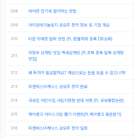
208
에어컨 전기세 절약하는 방법
209
아이빔테크놀로지 공모주 청약 정보 및 기업 개요
210
티몬 위메프 탈퇴 방법 (ft. 환불계좌 등록 DB오류)
의정부 삼계탕 맛집 백세삼계탕 (ft.초복 중복 말복 삼계탕
211
맛집)
212
왜 투자가 필요할까요? 예금으로는 돈을 모을 수 없으니까!
213
피앤에스미캐닉스 공모주 청약 완료
214
국공립 어린이집 사립지정형 반대 서명 (ft. 유보통합논란)
215
케이뱅크 아이스크림 뽑기 이벤트(ft.케이뱅크 용돈받기)
216
피앤에스미캐닉스 공모주 청약 일정