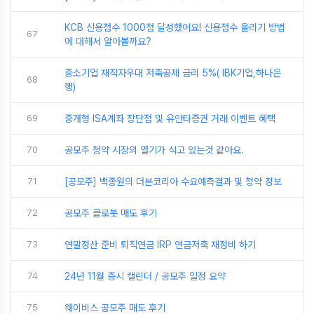
KCB 신용점수 1000점 달성했어요! 신용점수 올리기 방법
67
에 대해서 알아볼까요?
중소기업 재직자우대 저축공제 금리 5%( IBK기업,하나은
68
행)
69
중개형 ISA계좌 장단점 및 유안타증권 거래 이벤트 혜택
70
공모주 청약 시장의 열기가 식고 있는것 같아요.
71
[공모주] 백종원의 더본코리아 수요예측결과 및 청약 정보
72
공모주 클로봇 매도 후기
73
연말정산 준비 퇴직연금 IRP 연금저축 재정비 하기
74
24년 11월 증시 캘린더 / 공모주 일정 요약
75
웨이비스 공모주 매도 후기