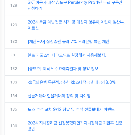
SKT이용자 대상 AI도구 Perplexity Pro 1년 무료 구독권
128
신청하기
2024 독감 예방접종 시기 및 대상자 영유아,어린이,임산부,
129
어르신
130
[채권투자] 삼성증권 금리 7% 우리은행 특판 채권
131
블로그 포스팅 다크모드로 설정해서 사용해보자.
132
[공모주] 제닉스 수요예측결과 및 청약 정보
133
kb국민은행 특판적금추천 kb스타적금 최대금리8.0%
134
선물거래와 현물거래의 정의 및 차이점
135
토스 추석 꼬치 9/12 정답 및 추석 선물보내기 이벤트
2024 자녀장려금 신청못했다면? 자녀장려금 기한후 신청
136
방법