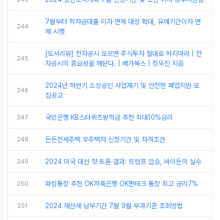
7월부터 학자금대출 이자 면제 대상 확대, 유예기간이자 면
244
제 시행
[도서리뷰] 전자공시 모르면 주식투자 절대로 하지마라 | 전
245
자공시의 중요성을 깨닫다. | 베가북스 | 장우진 지음
2024년 하반기 소상공인 사업재기 및 안전한 폐업지원 모
246
집공고
247
국민은행 KB스타퀴즈왕적금 추천 최대10%금리
248
든든전세주택 무주택자 신청기간 및 자격조건
249
2024 미국 대선 첫 토론 결과: 트럼프 압승, 바이든의 실수
250
파킹통장 추천 OK저축은행 OK짠테크 통장 최고 금리7%
251
2024 재산세 납부기간 7월 9월 부과기준 조회방법