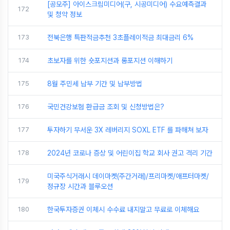
[공모주] 아이스크림미디어(구, 시공미디어) 수요예측결과
172
및 청약 정보
173
전북은행 특판적금추천 3초플레이적금 최대금리 6%
174
초보자를 위한 숏포지션과 롱포지션 이해하기
175
8월 주민세 납부 기간 및 납부방법
176
국민건강보험 환급금 조회 및 신청방법은?
177
투자하기 무서운 3X 레버리지 SOXL ETF 를 파해쳐 보자
178
2024년 코로나 증상 및 어린이집 학교 회사 권고 격리 기간
미국주식거래시 데이마켓(주간거래)/프리마켓/애프터마켓/
179
정규장 시간과 블루오션
180
한국투자증권 이체시 수수료 내지말고 무료로 이체해요