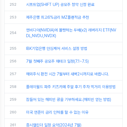
252
시프트업(SHIFT UP) 공모주 청약 신청 완료
253
제주은행 최고6%금리 MZ플랜적금 추천
엔비디아(NVIDIA)에 몰빵하는 두배(x2) 레버리지 ETF(NV
254
DL,NVDU,NVDX)
255
IBK기업은행 안심케어 서비스 설정 방법
256
7월 첫째주 공모주 재테크 일정(7.1~7.5)
257
해외주식 환전 시간 7월부터 새벽2시까지로 바뀝니다.
258
플레이월드 파주 키즈카페 주말 후기 주차 먹거리 이용방법
259
잠들어 있는 해피빈 콩을 기부하세요.(해피빈 얻는 방법)
260
미국 연준이 금리 인하를 할 수 없는 이유
261
증시캘린더 일정 요약(2024년 7월)