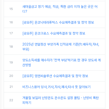
새마을금고 정기 예금, 적금, 특판 금리 이자 높은 곳은 어
15
디?
16
[공모주] 온코닉테라퓨틱스 수요예측결과 및 청약 정보
17
[공모주] 온코크로스 수요예측결과 및 청약 정보
2025년 연말정산 부양가족 인적공제 기준(ft.배우자,자녀,
18
부모)
양도소득세를 매수자가 '전액 부담'하기로 한 경우 양도세 계
19
산방법
20
[공모주] 엠엔씨솔루션 수요예측결과 및 청약 정보
21
비즈니스용어 당사,귀사,자사,폐사,타사 뜻 알아보기
겨울철 보일러 난방온도 온수온도 설정 꿀팁 - 난방비 폭탄
22
피하기