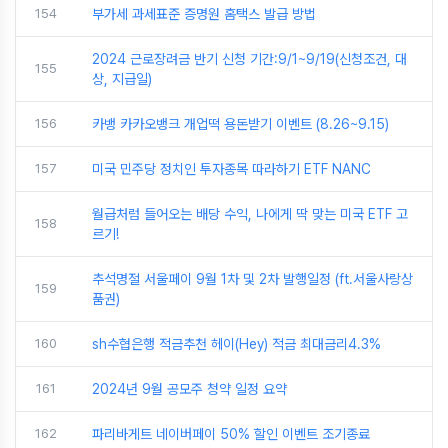
154
부가세 과세표준 증명원 홈택스 발급 방법
2024 근로장려금 반기 신청 기간:9/1~9/19(신청조건, 대
155
상, 지급일)
156
카뱅 카카오뱅크 개업떡 용돈받기 이벤트 (8.26~9.15)
157
미국 민주당 정치인 투자종목 따라하기 ETF NANC
월급처럼 들어오는 배당 수익, 나에게 딱 맞는 미국 ETF 고
158
르기!
추석명절 서울페이 9월 1차 및 2차 발행일정 (ft.서울사랑상
159
품권)
160
sh수협은행 적금추천 헤이(Hey) 적금 최대금리4.3%
161
2024년 9월 공모주 청약 일정 요약
162
파리바게트 네이버페이 50% 할인 이벤트 조기종료