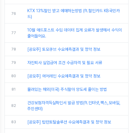
KTX 13%할인 받고 예매하는방법 (ft.할인카드 KB국민카
76
드)
10월 애드포스트 수입 데이터 집계 오류가 발생해서 수익이
77
줄어들어요.
78
[공모주] 토모큐브 수요예측결과 및 청약 정보
79
자진퇴사 실업급여 조건 수급자격 및 필요 서류
80
[공모주] 에어레인 수요예측결과 및 청약 정보
81
물려있는 해외(미국) 주식팔아 양도세 줄이는 방법
건강보험자격득실확인서 발급 방법(ft.인터넷,팩스,모바일,
82
주민센터)
83
[공모주] 탑런토탈솔루션 수요예측결과 및 청약 정보