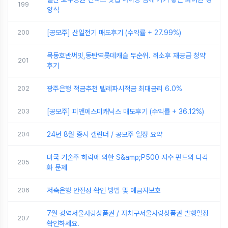
199
양식
200
[공모주] 산일전기 매도후기 (수익률 + 27.99%)
목동호반써밋,동탄역롯데캐슬 무순위. 취소후 재공급 청약
201
후기
202
광주은행 적금추천 텔레파시적금 최대금리 6.0%
203
[공모주] 피앤에스미캐닉스 매도후기 (수익률 + 36.12%)
204
24년 8월 증시 캘린더 / 공모주 일정 요약
미국 기술주 하락에 의한 S&amp;P500 지수 펀드의 다각
205
화 문제
206
저축은행 안전성 확인 방법 및 예금자보호
7월 광역서울사랑상품권 / 자치구서울사랑상품권 발행일정
207
확인하세요.