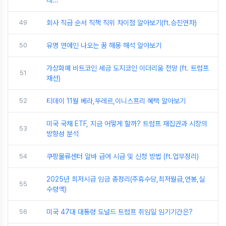
데...
49
회사 직급 순서 직책 직위 차이점 알아보기(ft.승진연차)
50
유명 연예인 나오는 꿈 해몽 해석 알아보기
가상화폐 비트코인 세금 도지코인 이더리움 전망 (ft. 트럼프
51
재선)
52
티데이 11월 베라,뚜레르,이니스프리 혜택 알아보기
미국 국채 ETF, 지금 어떻게 할까? 트럼프 재집권과 시장의
53
방향성 분석
54
쿠팡물류센터 알바 급여 시급 및 신청 방법 (ft.업무정리)
2025년 최저시급 임금 총정리(주휴수당,최저월급,연봉,실
55
수령액)
56
미국 47대 대통령 도널드 트럼프 취임일 임기기간은?