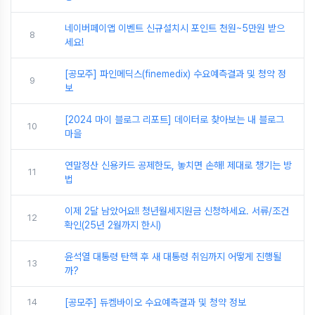
네이버페이앱 이벤트 신규설치시 포인트 천원~5만원 받으
8
세요!
[공모주] 파인메딕스(finemedix) 수요예측결과 및 청약 정
9
보
[2024 마이 블로그 리포트] 데이터로 찾아보는 내 블로그
10
마을
연말정산 신용카드 공제한도, 놓치면 손해! 제대로 챙기는 방
11
법
이제 2달 남았어요!! 청년월세지원금 신청하세요. 서류/조건
12
확인(25년 2월까지 한시)
윤석열 대통령 탄핵 후 새 대통령 취임까지 어떻게 진행될
13
까?
14
[공모주] 듀켐바이오 수요예측결과 및 청약 정보