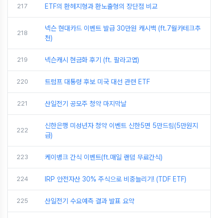
217
ETF의 환헤지형과 환노출형의 장단점 비교
넥슨 현대카드 이벤트 발급 30만원 캐시백 (ft.7월카테크추
218
천)
219
넥슨캐시 현금화 후기 (ft. 팔라고앱)
220
트럼프 대통령 후보 미국 대선 관련 ETF
221
산일전기 공모주 청약 마지막날
신한은행 미성년자 청약 이벤트 신한5면 5만드림(5만원지
222
급)
223
케이뱅크 간식 이벤트(ft.매일 랜덤 무료간식)
224
IRP 안전자산 30% 주식으로 비중늘리기! (TDF ETF)
225
산일전기 수요예측 결과 발표 요약