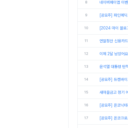
8
네이버페이앱 이벤
9
[공모주] 파인메딕스
10
[2024 마이 블
11
연말정산 신용카드 
12
이제 2달 남았어요
13
윤석열 대통령 탄핵
14
[공모주] 듀켐바이
15
새마을금고 정기 예
16
[공모주] 온코닉
17
[공모주] 온코크로