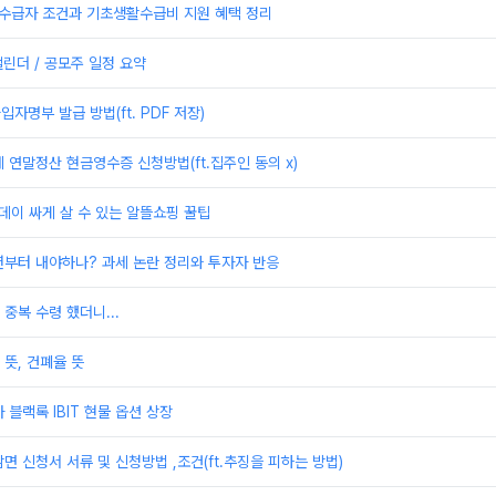
활수급자 조건과 기초생활수급비 지원 혜택 정리
캘린더 / 공모주 일정 요약
자명부 발급 방법(ft. PDF 저장)
 연말정산 현금영수증 신청방법(ft.집주인 동의 x)
데이 싸게 살 수 있는 알뜰쇼핑 꿀팁
년부터 내야하나? 과세 논란 정리와 투자자 반응
중복 수령 했더니...
뜻, 건폐율 뜻
 블랙록 IBIT 현물 옵션 상장
면 신청서 서류 및 신청방법 ,조건(ft.추징을 피하는 방법)