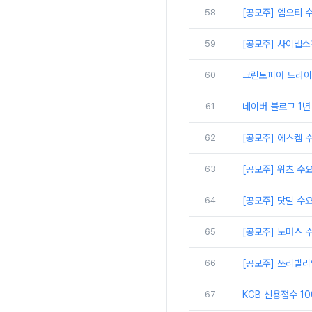
58
[공모주] 엠오티 
59
[공모주] 사이냅소
60
크린토피아 드라이 
61
네이버 블로그 1년
62
[공모주] 에스켐 
63
[공모주] 위츠 수
64
[공모주] 닷밀 수
65
[공모주] 노머스 
66
[공모주] 쓰리빌리
67
KCB 신용점수 1