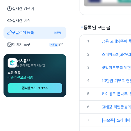
실시간 검색어
실시간 이슈
등록된 모든 글
구글검색 등록
NEW
1
금융 고배당주에 투
이미지 도구
NEW
2
스페이스X(SPAC
캐시큐브
일상이 포인트가 되는 앱
3
맞벌이부부를 위한 
쇼핑 경유
각종 미션으로 적립
4
10만원 기부로 연
앱다운로드 ㄱㄱ?
→
5
케이뱅크 돈나무, 
6
고배당 저변동성의 
7
[공모주] 쓰리에이