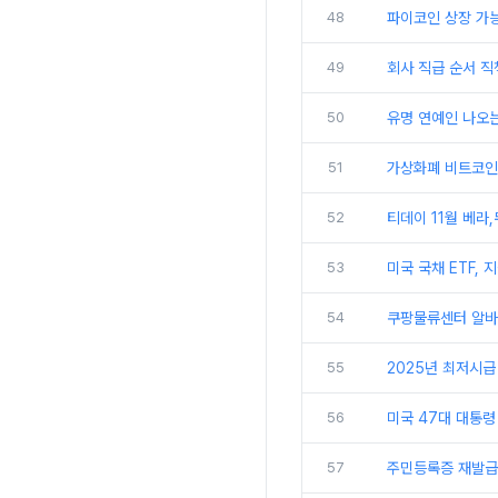
48
파이코인 상장 가능
49
회사 직급 순서 직
50
유명 연예인 나오는
51
가상화폐 비트코인 
52
티데이 11월 베라
53
미국 국채 ETF,
54
쿠팡물류센터 알바 
55
2025년 최저시급
56
미국 47대 대통령
57
주민등록증 재발급 