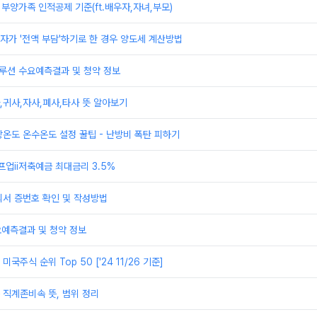
 부양가족 인적공제 기준(ft.배우자,자녀,부모)
가 '전액 부담'하기로 한 경우 양도세 계산방법
루션 수요예측결과 및 청약 정보
귀사,자사,폐사,타사 뜻 알아보기
온도 온수온도 설정 꿀팁 - 난방비 폭탄 피하기
프업ii저축예금 최대금리 3.5%
의서 증번호 확인 및 작성방법
요예측결과 및 청약 정보
국주식 순위 Top 50 ['24 11/26 기준]
직계존비속 뜻, 범위 정리