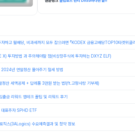
원문링크
클립보드 관리 Ditto하나면 끝!!
자하고 월배당, 비과세까지 모두 잡으려면 『KODEX 금융고배당TOP10타겟위클리
E X) 투자방법 과 주의해야할 점(비상장주식에 투자하는 DXYZ ELF)
2024년 연말정산 몰아주기 절세 방법
말정산 세액공제 + 답례품 3만원 받는 법!(ft.고향사랑 기부제)
입출금 리워드 앱테크 꿀팁 및 리워드 후기
대표주자 SPHD ETF
로직스(3ALogics) 수요예측결과 및 청약 정보