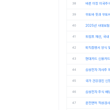
38
바뀐 미장 미국주
39
무토바 뜻과 무토바
40
2025년 사대보험
41
트럼프 재선, 국내
42
퇴직증명서 양식 및
43
현대카드 신용카드
44
삼성전자 자사주 
45
국가 건강검진 신
46
삼성전자 주식 배
47
운전면허 적성검사 