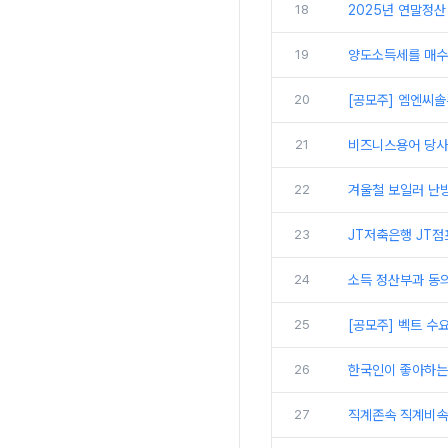
18
2025년 연말정산
19
양도소득세를 매수자
20
[공모주] 엠엔씨솔
21
비즈니스용어 당사,
22
겨울철 보일러 난방
23
JT저축은행 JT점
24
소득 정산부과 동
25
[공모주] 벡트 수
26
한국인이 좋아하는 미
27
직계존속 직계비속 