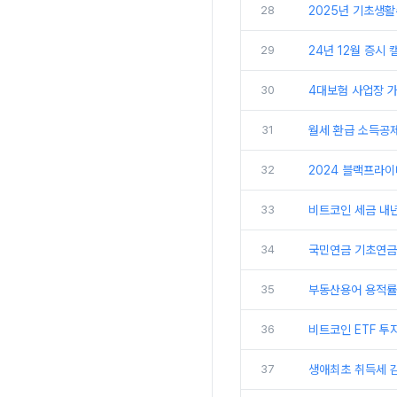
28
2025년 기초생
29
24년 12월 증시 
30
4대보험 사업장 가입
31
월세 환급 소득공제
32
2024 블랙프라이
33
비트코인 세금 내
34
국민연금 기초연금 
35
부동산용어 용적률 
36
비트코인 ETF 투자
37
생애최초 취득세 감