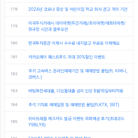
178
2024년 코로나 증상 및 어린이집 학교 회사 권고 격리 기간
미국주식거래시 데이마켓(주간거래)/프리마켓/애프터마켓/
179
정규장 시간과 블루오션
180
한국투자증권 이체시 수수료 내지말고 무료로 이체해요
181
카카오페이 패스트푸드 최대 30%할인 이벤트
추석 고속버스 온라인예매기간 및 예매방법 꿀팁(ft. 티머니,
182
코버스 )
183
버팀목전세대출, 디딤돌대출 금리 인상 8월16일부터적용
184
추석 기차표 예매일정 및 예매방법 꿀팁(ft.KTX, SRT)
위비트래블 체크카드 발급 이벤트 외화예금 후기(초대코드
185
Y98LY6)