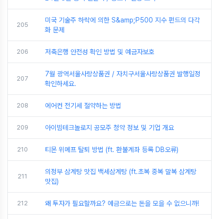
미국 기술주 하락에 의한 S&amp;P500 지수 펀드의 다각
205
화 문제
206
저축은행 안전성 확인 방법 및 예금자보호
7월 광역서울사랑상품권 / 자치구서울사랑상품권 발행일정
207
확인하세요.
208
에어컨 전기세 절약하는 방법
209
아이빔테크놀로지 공모주 청약 정보 및 기업 개요
210
티몬 위메프 탈퇴 방법 (ft. 환불계좌 등록 DB오류)
의정부 삼계탕 맛집 백세삼계탕 (ft.초복 중복 말복 삼계탕
211
맛집)
212
왜 투자가 필요할까요? 예금으로는 돈을 모을 수 없으니까!