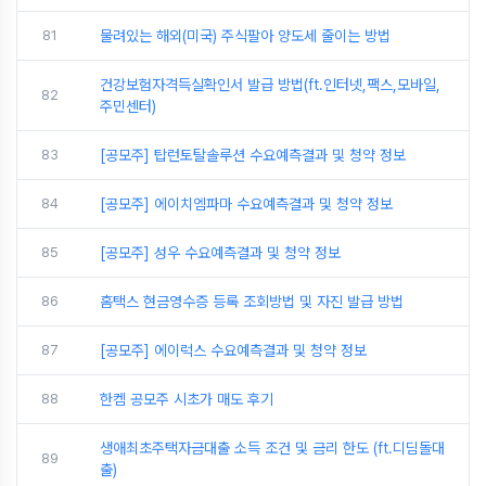
81
물려있는 해외(미국) 주식팔아 양도세 줄이는 방법
건강보험자격득실확인서 발급 방법(ft.인터넷,팩스,모바일,
82
주민센터)
83
[공모주] 탑런토탈솔루션 수요예측결과 및 청약 정보
84
[공모주] 에이치엠파마 수요예측결과 및 청약 정보
85
[공모주] 성우 수요예측결과 및 청약 정보
86
홈택스 현금영수증 등록 조회방법 및 자진 발급 방법
87
[공모주] 에이럭스 수요예측결과 및 청약 정보
88
한켐 공모주 시초가 매도 후기
생애최초주택자금대출 소득 조건 및 금리 한도 (ft.디딤돌대
89
출)