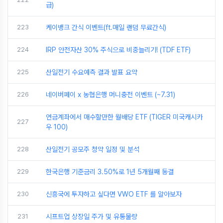
급)
223
케이뱅크 간식 이벤트(ft.매일 랜덤 무료간식)
224
IRP 안전자산 30% 주식으로 비중늘리기! (TDF ETF)
225
산일전기 수요예측 결과 발표 요약
226
네이버페이 x 농협은행 머니충전 이벤트 (~7.31)
연금계좌에서 매수할만한 월배당 ETF (TIGER 미국캐시카
227
우 100)
228
산일전기 공모주 청약 일정 및 분석
229
한국은행 기준금리 3.50%로 1년 5개월째 동결
230
신흥국에 투자하고 싶다면 VWO ETF 를 알아보자
231
시프트업 상장일 주가 및 유통물량