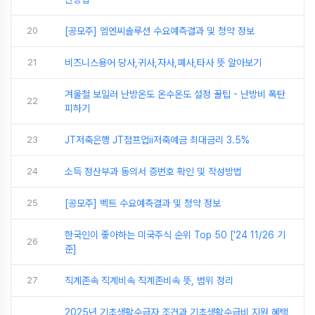
20
[공모주] 엠엔씨솔루션 수요예측결과 및 청약 정보
21
비즈니스용어 당사,귀사,자사,폐사,타사 뜻 알아보기
겨울철 보일러 난방온도 온수온도 설정 꿀팁 - 난방비 폭탄
22
피하기
23
JT저축은행 JT점프업ii저축예금 최대금리 3.5%
24
소득 정산부과 동의서 증번호 확인 및 작성방법
25
[공모주] 벡트 수요예측결과 및 청약 정보
한국인이 좋아하는 미국주식 순위 Top 50 ['24 11/26 기
26
준]
27
직계존속 직계비속 직계존비속 뜻, 범위 정리
2025년 기초생활수급자 조건과 기초생활수급비 지원 혜택