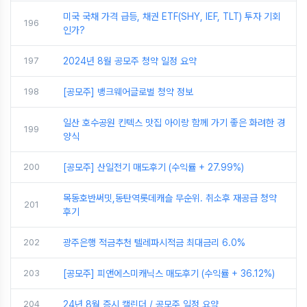
미국 국채 가격 급등, 채권 ETF(SHY, IEF, TLT) 투자 기회
196
인가?
197
2024년 8월 공모주 청약 일정 요약
198
[공모주] 뱅크웨어글로벌 청약 정보
일산 호수공원 킨텍스 맛집 아이랑 함께 가기 좋은 화려한 경
199
양식
200
[공모주] 산일전기 매도후기 (수익률 + 27.99%)
목동호반써밋,동탄역롯데캐슬 무순위. 취소후 재공급 청약
201
후기
202
광주은행 적금추천 텔레파시적금 최대금리 6.0%
203
[공모주] 피앤에스미캐닉스 매도후기 (수익률 + 36.12%)
204
24년 8월 증시 캘린더 / 공모주 일정 요약