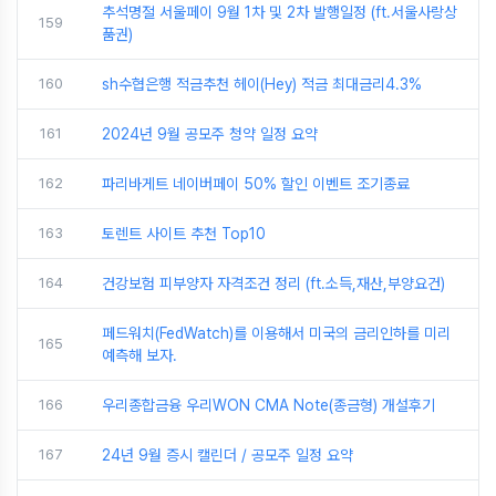
추석명절 서울페이 9월 1차 및 2차 발행일정 (ft.서울사랑상
159
품권)
160
sh수협은행 적금추천 헤이(Hey) 적금 최대금리4.3%
161
2024년 9월 공모주 청약 일정 요약
162
파리바게트 네이버페이 50% 할인 이벤트 조기종료
163
토렌트 사이트 추천 Top10
164
건강보험 피부양자 자격조건 정리 (ft.소득,재산,부양요건)
페드워치(FedWatch)를 이용해서 미국의 금리인하를 미리
165
예측해 보자.
166
우리종합금융 우리WON CMA Note(종금형) 개설후기
167
24년 9월 증시 캘린더 / 공모주 일정 요약