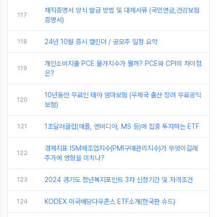
재직증명서 양식 발급 방법 및 대체서류 (국민연금,건강보험
117
증명서)
118
24년 10월 증시 캘린더 / 공모주 일정 요약
개인소비지출 PCE 물가지수가 뭘까? PCE와 CPI의 차이점
119
은?
10년동안 무료인 태아 엄마보험 (우체국 출산 장려 무료공익
120
보험)
121
1조달러클럽(애플, 엔비디아, MS 등)에 집중 투자하는 ETF
경제지표 ISM제조업지수(PMI구매관리지수)가 무엇이길래
122
주가에 영향을 미치나?
123
2024 경기도 청년복지포인트 3차 신청기간 및 자격조건
124
KODEX 미국배당다우존스 ETF소개(한국판 슈드)