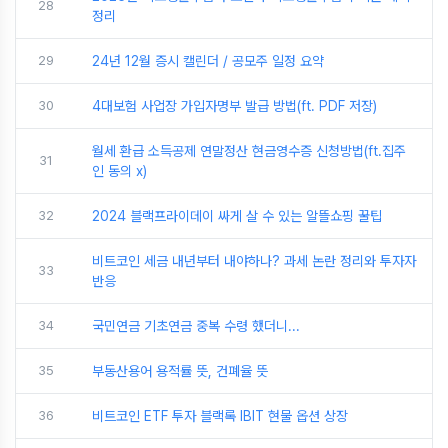
28
정리
29
24년 12월 증시 캘린더 / 공모주 일정 요약
30
4대보험 사업장 가입자명부 발급 방법(ft. PDF 저장)
월세 환급 소득공제 연말정산 현금영수증 신청방법(ft.집주
31
인 동의 x)
32
2024 블랙프라이데이 싸게 살 수 있는 알뜰쇼핑 꿀팁
비트코인 세금 내년부터 내야하나? 과세 논란 정리와 투자자
33
반응
34
국민연금 기초연금 중복 수령 했더니...
35
부동산용어 용적률 뜻, 건폐율 뜻
36
비트코인 ETF 투자 블랙록 IBIT 현물 옵션 상장