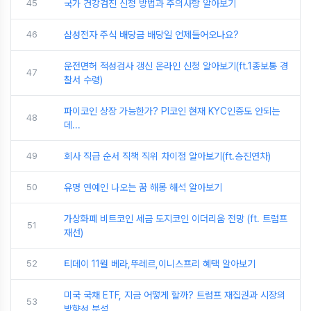
45
국가 건강검진 신청 방법과 주의사항 알아보기
46
삼성전자 주식 배당금 배당일 언제들어오나요?
운전면허 적성검사 갱신 온라인 신청 알아보기(ft.1종보통 경
47
찰서 수령)
파이코인 상장 가능한가? PI코인 현재 KYC인증도 안되는
48
데...
49
회사 직급 순서 직책 직위 차이점 알아보기(ft.승진연차)
50
유명 연예인 나오는 꿈 해몽 해석 알아보기
가상화폐 비트코인 세금 도지코인 이더리움 전망 (ft. 트럼프
51
재선)
52
티데이 11월 베라,뚜레르,이니스프리 혜택 알아보기
미국 국채 ETF, 지금 어떻게 할까? 트럼프 재집권과 시장의
53
방향성 분석