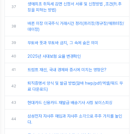
생애최초 취득세 감면 신청서 서류 및 신청방법 ,조건(ft.추
37
징을 피하는 방법)
바뀐 미장 미국주식 거래시간 정리(프리장/정규장/애프터장/
38
데이장)
39
무토바 뜻과 무토바 금지, 그 속에 숨은 의미
40
2025년 사대보험 요율 변경확인
41
트럼프 재선, 국내 경제와 증시에 미치는 영향은?
퇴직증명서 양식 및 발급 방법(알바 hwp/pdf/엑셀/워드 무
42
료 다운로드)
43
현대카드 신용카드 재발급 배송기사 사칭 보이스피싱
삼성전자 자사주 매입과 자사주 소각으로 주주 가치를 높인
44
다.