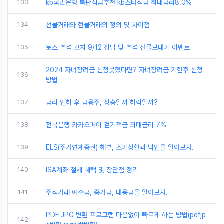
133
kb국민은행 특판적금추천 kb스타적금 최대금리8.0%
134
선물거래와 현물거래의 정의 및 차이점
135
토스 추석 꼬치 9/12 정답 및 추석 선물보내기 이벤트
2024 자녀장려금 신청못했다면? 자녀장려금 기한후 신청
136
방법
137
금리 인하 후 금융주, 상승일까 하락일까?
138
전북은행 카카오페이 걷기적금 최대금리 7%
139
ELS(주가연계증권) 해부, 조기상환과 낙인을 알아보자.
140
ISA계좌 절세 혜택 및 장단점 정리
141
주식거래 예수금, 증거금, 대용금을 알아보자.
PDF JPG 변환 프로그램 다운없이 빠르게 하는 방법(pdfjp
142