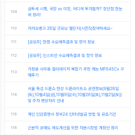
금투세 시행, 국장 vs 미장, 어디에 투자할까? 장단점 한눈
109
에 정리!
110
카카오뱅크 26일 굿모닝 챌린지(시즌5)참여하세요~
111
[공모주] 한켐 수요예측결과 및 청약 정보
112
[공모주] 인스피언 수요예측결과 및 청약 정보
가정용 사무용 컬러레이저 복합기 추천 캐논 MF645Cx 구
113
매후기
서울 뚝섬 드론쇼 한강 드론라이트쇼 공연정보(9월28일
114
(토),10월4일(금),10월9일(수),10월26일(토),11월2일(토))
및 주차 명당자리 안내
115
개인 인감증명서 정부24 인터넷발급 방법 및 유효기간
116
근본적 공매도 제도개선을 위한 자본시장법 개정안 정리