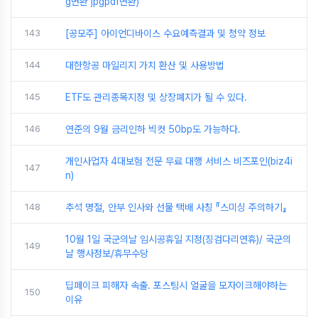
g변환 jpgpdf변환)
143
[공모주] 아이언디바이스 수요예측결과 및 청약 정보
144
대한항공 마일리지 가치 환산 및 사용방법
145
ETF도 관리종목지정 및 상장폐지가 될 수 있다.
146
연준의 9월 금리인하 빅컷 50bp도 가능하다.
개인사업자 4대보험 전문 무료 대행 서비스 비즈포인(biz4i
147
n)
148
추석 명절, 안부 인사와 선물 택배 사칭 『스미싱 주의하기』
10월 1일 국군의날 임시공휴일 지정(징검다리연휴)/ 국군의
149
날 행사정보/휴무수당
딥페이크 피해자 속출. 포스팅시 얼굴을 모자이크해야하는
150
이유