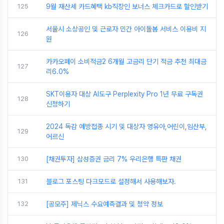
125
9월 재산세 카드혜택 kb직장인 보너스 체크카드로 할인받기
서울시 소상공인 및 근로자 민간 아이돌봄 서비스 이용비 지
126
원
카카오페이 소비적금2 6개월 고금리 단기 적금 추천 최대금
127
리6.0%
SKT이용자 대상 AI도구 Perplexity Pro 1년 무료 구독권
128
신청하기
2024 독감 예방접종 시기 및 대상자 영유아,어린이,임산부,
129
어르신
130
[채권투자] 삼성증권 금리 7% 우리은행 특판 채권
131
블로그 포스팅 다크모드로 설정해서 사용해보자.
132
[공모주] 제닉스 수요예측결과 및 청약 정보