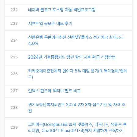
232
네이버 블로그 포스팅 자동 백업프로그램
233
시프트업 공모주 매도 후기
신한은행 특판예금추천 신한MY플러스 정기예금 최대금리
234
4.0%
235
2024년 기후동행카드 청년 할인 사후 환급 신청방법
카카오페이증권계좌 연이자 5% 매일 받기(ft.똑닥결제/앱테
236
크)
237
인덱스 펀드와 액티브 펀드 비교
경기도청년복지포인트 2024 2차 3차 접수기간 및 자격 조
238
건
고잉버스(Goingbus)로 쉽게 넷플릭스, 디즈니+, 유튜브 프
239
리미엄, ChatGPT Plus(GPT-4)까지 저렴하게 구독하기