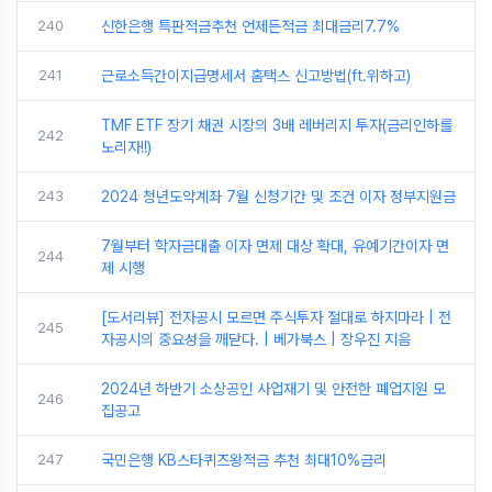
240
신한은행 특판적금추천 언제든적금 최대금리7.7%
241
근로소득간이지급명세서 홈택스 신고방법(ft.위하고)
TMF ETF 장기 채권 시장의 3배 레버리지 투자(금리인하를
242
노리자!!)
243
2024 청년도약계좌 7월 신청기간 및 조건 이자 정부지원금
7월부터 학자금대출 이자 면제 대상 확대, 유예기간이자 면
244
제 시행
[도서리뷰] 전자공시 모르면 주식투자 절대로 하지마라 | 전
245
자공시의 중요성을 깨닫다. | 베가북스 | 장우진 지음
2024년 하반기 소상공인 사업재기 및 안전한 폐업지원 모
246
집공고
247
국민은행 KB스타퀴즈왕적금 추천 최대10%금리