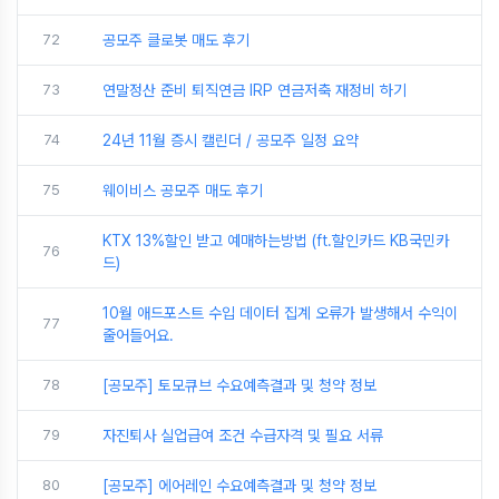
72
공모주 클로봇 매도 후기
73
연말정산 준비 퇴직연금 IRP 연금저축 재정비 하기
74
24년 11월 증시 캘린더 / 공모주 일정 요약
75
웨이비스 공모주 매도 후기
KTX 13%할인 받고 예매하는방법 (ft.할인카드 KB국민카
76
드)
10월 애드포스트 수입 데이터 집계 오류가 발생해서 수익이
77
줄어들어요.
78
[공모주] 토모큐브 수요예측결과 및 청약 정보
79
자진퇴사 실업급여 조건 수급자격 및 필요 서류
80
[공모주] 에어레인 수요예측결과 및 청약 정보