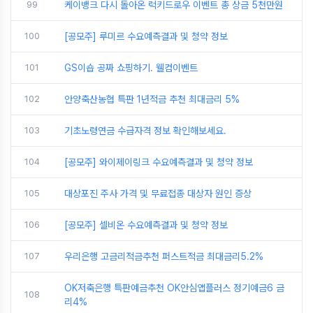
99
케이뱅크 다시 돌아온 럭키드로우 이벤트 총 상금 5천만원
100
[공모주] 루미르 수요예측결과 및 청약 정보
101
GS이숍 공짜 쇼핑하기. 웰컴이벤트
102
안양축산농협 특판 1년적금 추천 최대금리 5%
103
기초노령연금 수급자격 정보 확인해보세요.
104
[공모주] 와이제이링크 수요예측결과 및 청약 정보
105
대상포진 주사 가격 및 무료접종 대상자 원인 증상
106
[공모주] 셀비온 수요예측결과 및 청약 정보
107
우리은행 고금리적금추천 퍼스트적금 최대금리5.2%
OK저축은행 특판예금추천 OK안심앱플러스 정기예금6 금
108
리4%