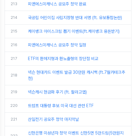
213
피앤에스미캐닉스 공모주 청약 완료
214
국공립 어린이집 사립지정형 반대 서명 (ft. 유보통합논란)
215
케이뱅크 아이스크림 뽑기 이벤트(ft.케이뱅크 용돈받기)
216
피앤에스미캐닉스 공모주 청약 일정
217
ETF의 환헤지형과 환노출형의 장단점 비교
넥슨 현대카드 이벤트 발급 30만원 캐시백 (ft.7월카테크추
218
천)
219
넥슨캐시 현금화 후기 (ft. 팔라고앱)
220
트럼프 대통령 후보 미국 대선 관련 ETF
221
산일전기 공모주 청약 마지막날
신한은행 미성년자 청약 이벤트 신한5면 5만드림(5만원지
222