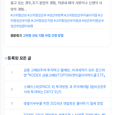
앓고 있는 경우,조기 분만의 경험, 자궁내 태아 사망이나 신생아 사
망의 경험
...
#고위험산모 #고위험임산부 #임산부정책 #고위험임산부의료비지원 #고
위험임산부지원 #고위험임신지원 #고위험임산부지원금 #임산부지원금 #
임산부입원비보험
원문링크
고위험 산모 지원 사업 신청 방법
등록된 모든 글
금융 고배당주에 투자하고 월배당, 비과세까지 모두 잡으려
1
면 『KODEX 금융고배당TOP10타겟위클리커버드콜 ETF』
스페이스X(SPACE X) 투자방법 과 주의해야할 점(비상장주
2
식에 투자하는 DXYZ ELF)
3
맞벌이부부를 위한 2024년 연말정산 몰아주기 절세 방법