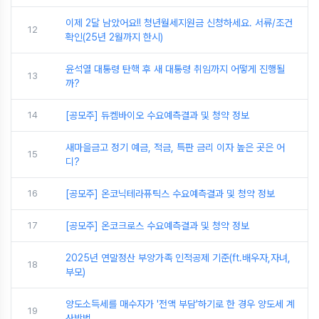
이제 2달 남았어요!! 청년월세지원금 신청하세요. 서류/조건
12
확인(25년 2월까지 한시)
윤석열 대통령 탄핵 후 새 대통령 취임까지 어떻게 진행될
13
까?
14
[공모주] 듀켐바이오 수요예측결과 및 청약 정보
새마을금고 정기 예금, 적금, 특판 금리 이자 높은 곳은 어
15
디?
16
[공모주] 온코닉테라퓨틱스 수요예측결과 및 청약 정보
17
[공모주] 온코크로스 수요예측결과 및 청약 정보
2025년 연말정산 부양가족 인적공제 기준(ft.배우자,자녀,
18
부모)
양도소득세를 매수자가 '전액 부담'하기로 한 경우 양도세 계
19
산방법