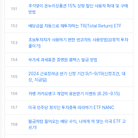
추석맞이 온누리상품권 15% 상향 할인 사용처 확대 및 구매
151
방법
152
배당금을 자동으로 재투자하는 TR(Total Return) ETF
초보투자자가 사용하기 편한 렌코차트 사용방법(감정적 투자
153
줄이기)
154
부가세 과세표준 증명원 홈택스 발급 방법
2024 근로장려금 반기 신청 기간:9/1~9/19(신청조건, 대
155
상, 지급일)
156
카뱅 카카오뱅크 개업떡 용돈받기 이벤트 (8.26~9.15)
157
미국 민주당 정치인 투자종목 따라하기 ETF NANC
월급처럼 들어오는 배당 수익, 나에게 딱 맞는 미국 ETF 고
158
르기!