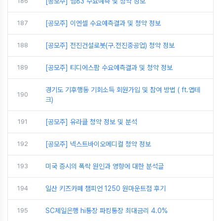
186
[공모주] 엠83 수요예측 및 청약 정보
187
[공모주] 이엔셀 수요예측결과 및 청약 정보
188
[공모주] 전진건설로봇(구.전진중공업) 청약 정보
189
[공모주] 티디에스팜 수요예측결과 및 청약 정보
경기도 기후행동 기회소득 회원가입 및 참여 방법 ( ft.앱테
190
크)
191
[공모주] 유라클 청약 정보 및 분석
192
[공모주] 넥스트바이오메디컬 청약 정보
193
미국 증시의 폭락 원인과 영향에 대한 분석글
194
일산 키즈카페 챔피언 1250 원마운트점 후기
195
SC제일은행 hi통장 파킹통장 최대금리 4.0%