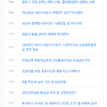
168
블로그 댓글 공백(스페이스바), 줄바꿈(엔터) 안돼요 오류
169
하나증권 어린이적립식 특판RP 금리7%이벤트
170
공모주 환매청구권이란? 사용방법 및 주의사항
171
원달러 환율 급락의 배경과 투자전략
[공모주] 아이스크림미디어(구, 시공미디어) 수요예측결과
172
및 청약 정보
173
전북은행 특판적금추천 3초플레이적금 최대금리 6%
174
초보자를 위한 숏포지션과 롱포지션 이해하기
175
8월 주민세 납부 기간 및 납부방법
176
국민건강보험 환급금 조회 및 신청방법은?
177
투자하기 무서운 3X 레버리지 SOXL ETF 를 파해쳐 보자