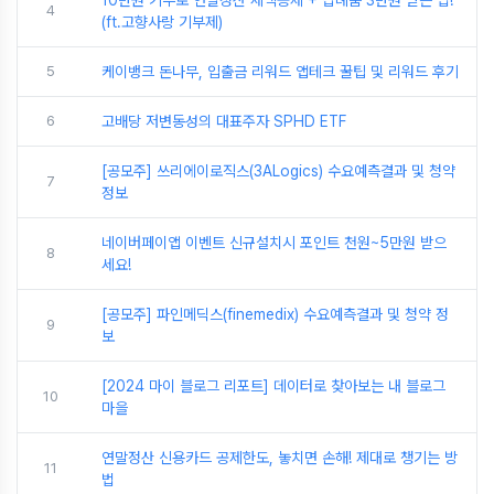
10만원 기부로 연말정산 세액공제 + 답례품 3만원 받는 법!
4
(ft.고향사랑 기부제)
5
케이뱅크 돈나무, 입출금 리워드 앱테크 꿀팁 및 리워드 후기
6
고배당 저변동성의 대표주자 SPHD ETF
[공모주] 쓰리에이로직스(3ALogics) 수요예측결과 및 청약
7
정보
네이버페이앱 이벤트 신규설치시 포인트 천원~5만원 받으
8
세요!
[공모주] 파인메딕스(finemedix) 수요예측결과 및 청약 정
9
보
[2024 마이 블로그 리포트] 데이터로 찾아보는 내 블로그
10
마을
연말정산 신용카드 공제한도, 놓치면 손해! 제대로 챙기는 방
11
법