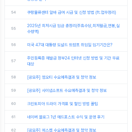
54
쿠팡물류센터 알바 급여 시급 및 신청 방법 (ft.업무정리)
2025년 최저시급 임금 총정리(주휴수당,최저월급,연봉,실
55
수령액)
56
미국 47대 대통령 도널드 트럼프 취임일 임기기간은?
주민등록증 재발급 정부24 인터넷 신청 방법 및 기간 무료
57
대상
58
[공모주] 엠오티 수요예측결과 및 청약 정보
59
[공모주] 사이냅소프트 수요예측결과 및 청약 정보
60
크린토피아 드라이 가격표 및 할인 방법 꿀팁
61
네이버 블로그 1년 애드포스트 수익 및 운영 후기
62
[공모주] 에스켐 수요예측결과 및 청약 정보