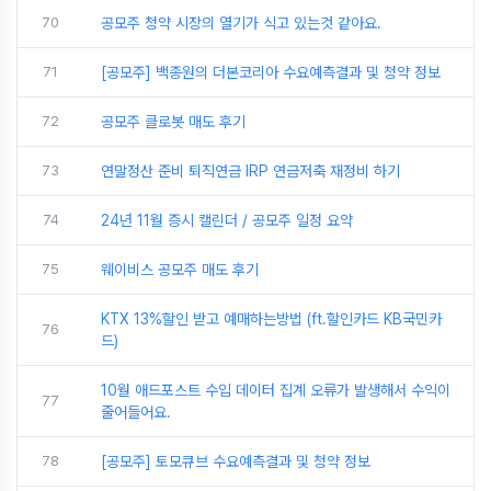
70
공모주 청약 시장의 열기가 식고 있는것 같아요.
71
[공모주] 백종원의 더본코리아 수요예측결과 및 청약 정보
72
공모주 클로봇 매도 후기
73
연말정산 준비 퇴직연금 IRP 연금저축 재정비 하기
74
24년 11월 증시 캘린더 / 공모주 일정 요약
75
웨이비스 공모주 매도 후기
KTX 13%할인 받고 예매하는방법 (ft.할인카드 KB국민카
76
드)
10월 애드포스트 수입 데이터 집계 오류가 발생해서 수익이
77
줄어들어요.
78
[공모주] 토모큐브 수요예측결과 및 청약 정보