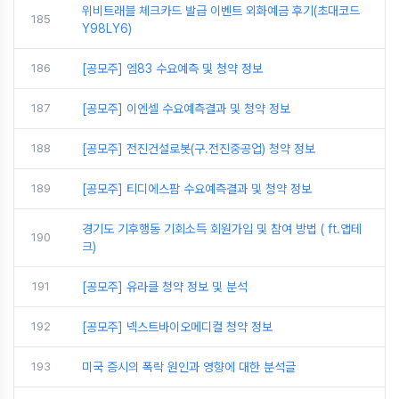
위비트래블 체크카드 발급 이벤트 외화예금 후기(초대코드
185
Y98LY6)
186
[공모주] 엠83 수요예측 및 청약 정보
187
[공모주] 이엔셀 수요예측결과 및 청약 정보
188
[공모주] 전진건설로봇(구.전진중공업) 청약 정보
189
[공모주] 티디에스팜 수요예측결과 및 청약 정보
경기도 기후행동 기회소득 회원가입 및 참여 방법 ( ft.앱테
190
크)
191
[공모주] 유라클 청약 정보 및 분석
192
[공모주] 넥스트바이오메디컬 청약 정보
193
미국 증시의 폭락 원인과 영향에 대한 분석글