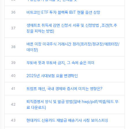
36
비트코인 ETF 투자 블랙록 IBIT 현물 옵션 상장
생애최초 취득세 감면 신청서 서류 및 신청방법 ,조건(ft.추
37
징을 피하는 방법)
바뀐 미장 미국주식 거래시간 정리(프리장/정규장/애프터장/
38
데이장)
39
무토바 뜻과 무토바 금지, 그 속에 숨은 의미
40
2025년 사대보험 요율 변경확인
41
트럼프 재선, 국내 경제와 증시에 미치는 영향은?
퇴직증명서 양식 및 발급 방법(알바 hwp/pdf/엑셀/워드 무
42
료 다운로드)
43
현대카드 신용카드 재발급 배송기사 사칭 보이스피싱