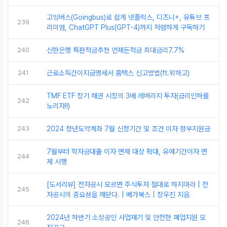
고잉버스(Goingbus)로 쉽게 넷플릭스, 디즈니+, 유튜브 프
239
리미엄, ChatGPT Plus(GPT-4)까지 저렴하게 구독하기
240
신한은행 특판적금추천 언제든적금 최대금리7.7%
241
근로소득간이지급명세서 홈택스 신고방법(ft.위하고)
TMF ETF 장기 채권 시장의 3배 레버리지 투자(금리인하를
242
노리자!!)
243
2024 청년도약계좌 7월 신청기간 및 조건 이자 정부지원금
7월부터 학자금대출 이자 면제 대상 확대, 유예기간이자 면
244
제 시행
[도서리뷰] 전자공시 모르면 주식투자 절대로 하지마라 | 전
245
자공시의 중요성을 깨닫다. | 베가북스 | 장우진 지음
2024년 하반기 소상공인 사업재기 및 안전한 폐업지원 모
246