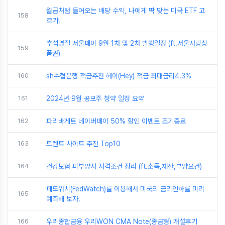
월급처럼 들어오는 배당 수익, 나에게 딱 맞는 미국 ETF 고
158
르기!
추석명절 서울페이 9월 1차 및 2차 발행일정 (ft.서울사랑상
159
품권)
160
sh수협은행 적금추천 헤이(Hey) 적금 최대금리4.3%
161
2024년 9월 공모주 청약 일정 요약
162
파리바게트 네이버페이 50% 할인 이벤트 조기종료
163
토렌트 사이트 추천 Top10
164
건강보험 피부양자 자격조건 정리 (ft.소득,재산,부양요건)
페드워치(FedWatch)를 이용해서 미국의 금리인하를 미리
165
예측해 보자.
166
우리종합금융 우리WON CMA Note(종금형) 개설후기