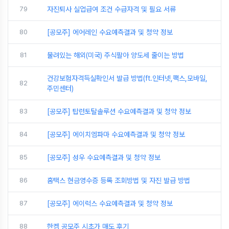
79
자진퇴사 실업급여 조건 수급자격 및 필요 서류
80
[공모주] 에어레인 수요예측결과 및 청약 정보
81
물려있는 해외(미국) 주식팔아 양도세 줄이는 방법
건강보험자격득실확인서 발급 방법(ft.인터넷,팩스,모바일,
82
주민센터)
83
[공모주] 탑런토탈솔루션 수요예측결과 및 청약 정보
84
[공모주] 에이치엠파마 수요예측결과 및 청약 정보
85
[공모주] 성우 수요예측결과 및 청약 정보
86
홈택스 현금영수증 등록 조회방법 및 자진 발급 방법
87
[공모주] 에이럭스 수요예측결과 및 청약 정보
88
한켐 공모주 시초가 매도 후기