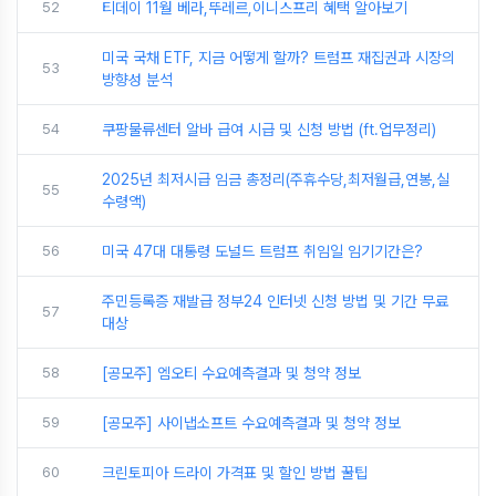
52
티데이 11월 베라,뚜레르,이니스프리 혜택 알아보기
미국 국채 ETF, 지금 어떻게 할까? 트럼프 재집권과 시장의
53
방향성 분석
54
쿠팡물류센터 알바 급여 시급 및 신청 방법 (ft.업무정리)
2025년 최저시급 임금 총정리(주휴수당,최저월급,연봉,실
55
수령액)
56
미국 47대 대통령 도널드 트럼프 취임일 임기기간은?
주민등록증 재발급 정부24 인터넷 신청 방법 및 기간 무료
57
대상
58
[공모주] 엠오티 수요예측결과 및 청약 정보
59
[공모주] 사이냅소프트 수요예측결과 및 청약 정보
60
크린토피아 드라이 가격표 및 할인 방법 꿀팁