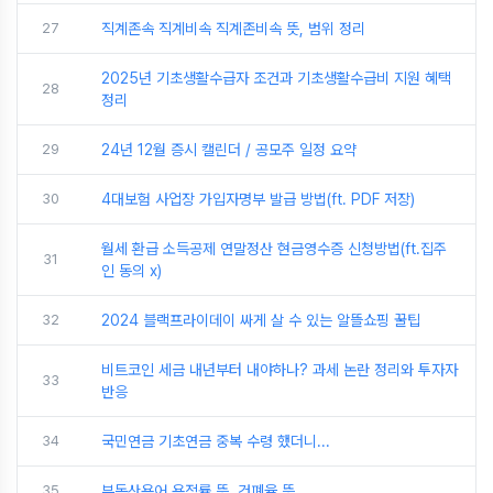
27
직계존속 직계비속 직계존비속 뜻, 범위 정리
2025년 기초생활수급자 조건과 기초생활수급비 지원 혜택
28
정리
29
24년 12월 증시 캘린더 / 공모주 일정 요약
30
4대보험 사업장 가입자명부 발급 방법(ft. PDF 저장)
월세 환급 소득공제 연말정산 현금영수증 신청방법(ft.집주
31
인 동의 x)
32
2024 블랙프라이데이 싸게 살 수 있는 알뜰쇼핑 꿀팁
비트코인 세금 내년부터 내야하나? 과세 논란 정리와 투자자
33
반응
34
국민연금 기초연금 중복 수령 했더니...
35
부동산용어 용적률 뜻, 건폐율 뜻