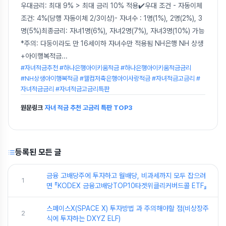
우대금리: 최대 9% > 최대 금리 10% 적용✔️우대 조건 - 자동이체
조건: 4%(당행 자동이체 2/3이상)- 자녀수 : 1명(1%), 2명(2%), 3
명(5%)최종금리: 자녀1명(6%), 자녀2명(7%), 자녀3명(10%) 가능
*주의: 다둥이라도 만 16세이하 자녀수만 적용됨 NH은행 NH 상생
+아이행복적금
...
#자녀적금추천 #하나은행아이키움적금 #하나은행아이키움적금금리
#NH상생아이행복적금 #웰컴저축은행아이사랑적금 #자녀적금고금리 #
자녀적금금리 #자녀적금고금리특판
원문링크
자녀 적금 추천 고금리 특판 TOP3
등록된 모든 글
금융 고배당주에 투자하고 월배당, 비과세까지 모두 잡으려
1
면 『KODEX 금융고배당TOP10타겟위클리커버드콜 ETF』
스페이스X(SPACE X) 투자방법 과 주의해야할 점(비상장주
2
식에 투자하는 DXYZ ELF)