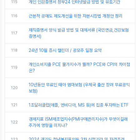
115
개인 인감증명서 정부24 인터넷발급 방법 및 유효기간
116
근본적 공매도 제도개선을 위한 자본시장법 개정안 정리
재직증명서 양식 발급 방법 및 대체서류 (국민연금,건강보험
117
증명서)
118
24년 10월 증시 캘린더 / 공모주 일정 요약
개인소비지출 PCE 물가지수가 뭘까? PCE와 CPI의 차이점
119
은?
10년동안 무료인 태아 엄마보험 (우체국 출산 장려 무료공익
120
보험)
121
1조달러클럽(애플, 엔비디아, MS 등)에 집중 투자하는 ETF
경제지표 ISM제조업지수(PMI구매관리지수)가 무엇이길래
122
주가에 영향을 미치나?
123
2024 경기도 청년복지포인트 3차 신청기간 및 자격조건