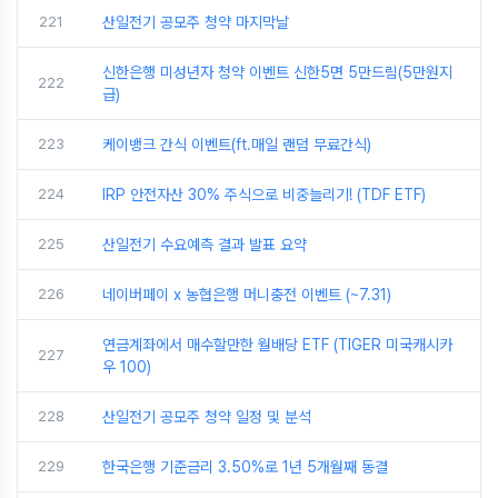
221
산일전기 공모주 청약 마지막날
신한은행 미성년자 청약 이벤트 신한5면 5만드림(5만원지
222
급)
223
케이뱅크 간식 이벤트(ft.매일 랜덤 무료간식)
224
IRP 안전자산 30% 주식으로 비중늘리기! (TDF ETF)
225
산일전기 수요예측 결과 발표 요약
226
네이버페이 x 농협은행 머니충전 이벤트 (~7.31)
연금계좌에서 매수할만한 월배당 ETF (TIGER 미국캐시카
227
우 100)
228
산일전기 공모주 청약 일정 및 분석
229
한국은행 기준금리 3.50%로 1년 5개월째 동결