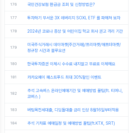
176
국민건강보험 환급금 조회 및 신청방법은?
177
투자하기 무서운 3X 레버리지 SOXL ETF 를 파해쳐 보자
178
2024년 코로나 증상 및 어린이집 학교 회사 권고 격리 기간
미국주식거래시 데이마켓(주간거래)/프리마켓/애프터마켓/
179
정규장 시간과 블루오션
180
한국투자증권 이체시 수수료 내지말고 무료로 이체해요
181
카카오페이 패스트푸드 최대 30%할인 이벤트
추석 고속버스 온라인예매기간 및 예매방법 꿀팁(ft. 티머니,
182
코버스 )
183
버팀목전세대출, 디딤돌대출 금리 인상 8월16일부터적용
184
추석 기차표 예매일정 및 예매방법 꿀팁(ft.KTX, SRT)