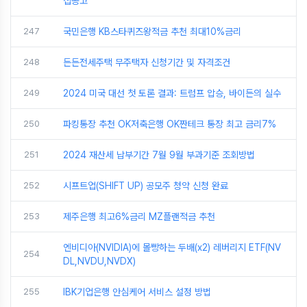
집공고
247
국민은행 KB스타퀴즈왕적금 추천 최대10%금리
248
든든전세주택 무주택자 신청기간 및 자격조건
249
2024 미국 대선 첫 토론 결과: 트럼프 압승, 바이든의 실수
250
파킹통장 추천 OK저축은행 OK짠테크 통장 최고 금리7%
251
2024 재산세 납부기간 7월 9월 부과기준 조회방법
252
시프트업(SHIFT UP) 공모주 청약 신청 완료
253
제주은행 최고6%금리 MZ플랜적금 추천
엔비디아(NVIDIA)에 몰빵하는 두배(x2) 레버리지 ETF(NV
254
DL,NVDU,NVDX)
255
IBK기업은행 안심케어 서비스 설정 방법