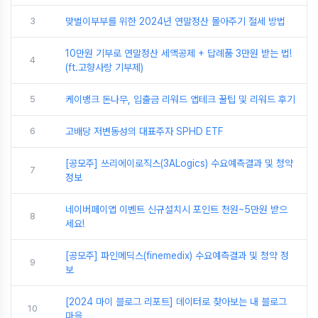
3
맞벌이부부를 위한 2024년 연말정산 몰아주기 절세 방법
10만원 기부로 연말정산 세액공제 + 답례품 3만원 받는 법!
4
(ft.고향사랑 기부제)
5
케이뱅크 돈나무, 입출금 리워드 앱테크 꿀팁 및 리워드 후기
6
고배당 저변동성의 대표주자 SPHD ETF
[공모주] 쓰리에이로직스(3ALogics) 수요예측결과 및 청약
7
정보
네이버페이앱 이벤트 신규설치시 포인트 천원~5만원 받으
8
세요!
[공모주] 파인메딕스(finemedix) 수요예측결과 및 청약 정
9
보
[2024 마이 블로그 리포트] 데이터로 찾아보는 내 블로그
10
마을