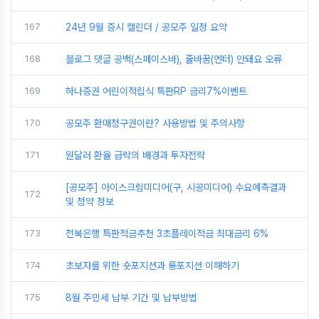
167
24년 9월 증시 캘린더 / 공모주 일정 요약
168
블로그 댓글 공백(스페이스바), 줄바꿈(엔터) 안돼요 오류
169
하나증권 어린이적립식 특판RP 금리7%이벤트
170
공모주 환매청구권이란? 사용방법 및 주의사항
171
원달러 환율 급락의 배경과 투자전략
[공모주] 아이스크림미디어(구, 시공미디어) 수요예측결과
172
및 청약 정보
173
전북은행 특판적금추천 3초플레이적금 최대금리 6%
174
초보자를 위한 숏포지션과 롱포지션 이해하기
175
8월 주민세 납부 기간 및 납부방법