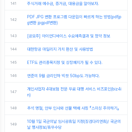
141
주식거래 예수금, 증거금, 대용금을 알아보자.
PDF JPG 변환 프로그램 다운없이 빠르게 하는 방법(pdfjp
142
g변환 jpgpdf변환)
143
[공모주] 아이언디바이스 수요예측결과 및 청약 정보
144
대한항공 마일리지 가치 환산 및 사용방법
145
ETF도 관리종목지정 및 상장폐지가 될 수 있다.
146
연준의 9월 금리인하 빅컷 50bp도 가능하다.
개인사업자 4대보험 전문 무료 대행 서비스 비즈포인(biz4i
147
n)
148
추석 명절, 안부 인사와 선물 택배 사칭 『스미싱 주의하기』
10월 1일 국군의날 임시공휴일 지정(징검다리연휴)/ 국군의
149
날 행사정보/휴무수당