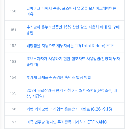
딥페이크 피해자 속출. 포스팅시 얼굴을 모자이크해야하는
150
이유
추석맞이 온누리상품권 15% 상향 할인 사용처 확대 및 구매
151
방법
152
배당금을 자동으로 재투자하는 TR(Total Return) ETF
초보투자자가 사용하기 편한 렌코차트 사용방법(감정적 투자
153
줄이기)
154
부가세 과세표준 증명원 홈택스 발급 방법
2024 근로장려금 반기 신청 기간:9/1~9/19(신청조건, 대
155
상, 지급일)
156
카뱅 카카오뱅크 개업떡 용돈받기 이벤트 (8.26~9.15)
157
미국 민주당 정치인 투자종목 따라하기 ETF NANC