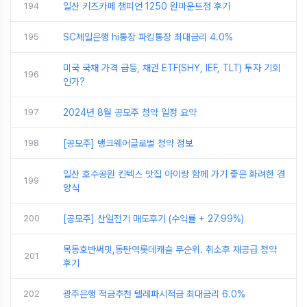
194
일산 키즈카페 챔피언 1250 원마운트점 후기
195
SC제일은행 hi통장 파킹통장 최대금리 4.0%
미국 국채 가격 급등, 채권 ETF(SHY, IEF, TLT) 투자 기회
196
인가?
197
2024년 8월 공모주 청약 일정 요약
198
[공모주] 뱅크웨어글로벌 청약 정보
일산 호수공원 킨텍스 맛집 아이랑 함께 가기 좋은 화려한 경
199
양식
200
[공모주] 산일전기 매도후기 (수익률 + 27.99%)
목동호반써밋,동탄역롯데캐슬 무순위. 취소후 재공급 청약
201
후기
202
광주은행 적금추천 텔레파시적금 최대금리 6.0%