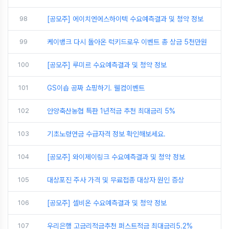
98
[공모주] 에이치엔에스하이텍 수요예측결과 및 청약 정보
99
케이뱅크 다시 돌아온 럭키드로우 이벤트 총 상금 5천만원
100
[공모주] 루미르 수요예측결과 및 청약 정보
101
GS이숍 공짜 쇼핑하기. 웰컴이벤트
102
안양축산농협 특판 1년적금 추천 최대금리 5%
103
기초노령연금 수급자격 정보 확인해보세요.
104
[공모주] 와이제이링크 수요예측결과 및 청약 정보
105
대상포진 주사 가격 및 무료접종 대상자 원인 증상
106
[공모주] 셀비온 수요예측결과 및 청약 정보
107
우리은행 고금리적금추천 퍼스트적금 최대금리5.2%