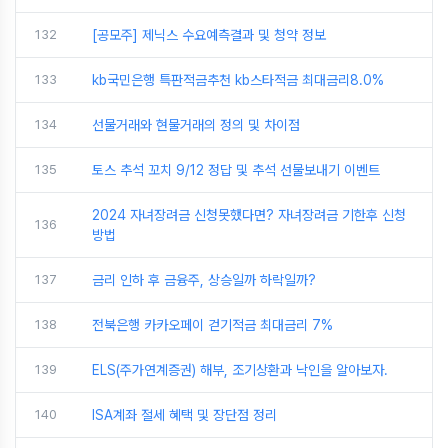
132
[공모주] 제닉스 수요예측결과 및 청약 정보
133
kb국민은행 특판적금추천 kb스타적금 최대금리8.0%
134
선물거래와 현물거래의 정의 및 차이점
135
토스 추석 꼬치 9/12 정답 및 추석 선물보내기 이벤트
2024 자녀장려금 신청못했다면? 자녀장려금 기한후 신청
136
방법
137
금리 인하 후 금융주, 상승일까 하락일까?
138
전북은행 카카오페이 걷기적금 최대금리 7%
139
ELS(주가연계증권) 해부, 조기상환과 낙인을 알아보자.
140
ISA계좌 절세 혜택 및 장단점 정리