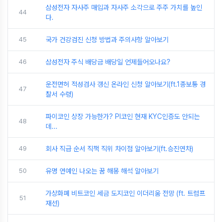
삼성전자 자사주 매입과 자사주 소각으로 주주 가치를 높인
44
다.
45
국가 건강검진 신청 방법과 주의사항 알아보기
46
삼성전자 주식 배당금 배당일 언제들어오나요?
운전면허 적성검사 갱신 온라인 신청 알아보기(ft.1종보통 경
47
찰서 수령)
파이코인 상장 가능한가? PI코인 현재 KYC인증도 안되는
48
데...
49
회사 직급 순서 직책 직위 차이점 알아보기(ft.승진연차)
50
유명 연예인 나오는 꿈 해몽 해석 알아보기
가상화폐 비트코인 세금 도지코인 이더리움 전망 (ft. 트럼프
51
재선)