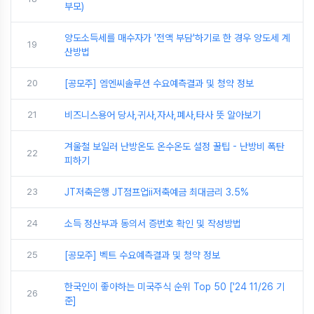
부모)
양도소득세를 매수자가 '전액 부담'하기로 한 경우 양도세 계
19
산방법
20
[공모주] 엠엔씨솔루션 수요예측결과 및 청약 정보
21
비즈니스용어 당사,귀사,자사,폐사,타사 뜻 알아보기
겨울철 보일러 난방온도 온수온도 설정 꿀팁 - 난방비 폭탄
22
피하기
23
JT저축은행 JT점프업ii저축예금 최대금리 3.5%
24
소득 정산부과 동의서 증번호 확인 및 작성방법
25
[공모주] 벡트 수요예측결과 및 청약 정보
한국인이 좋아하는 미국주식 순위 Top 50 ['24 11/26 기
26
준]