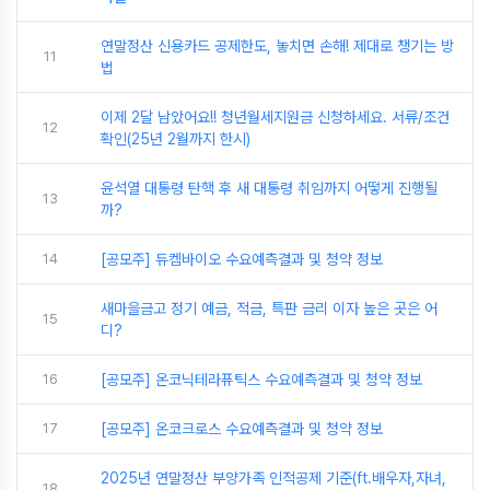
연말정산 신용카드 공제한도, 놓치면 손해! 제대로 챙기는 방
11
법
이제 2달 남았어요!! 청년월세지원금 신청하세요. 서류/조건
12
확인(25년 2월까지 한시)
윤석열 대통령 탄핵 후 새 대통령 취임까지 어떻게 진행될
13
까?
14
[공모주] 듀켐바이오 수요예측결과 및 청약 정보
새마을금고 정기 예금, 적금, 특판 금리 이자 높은 곳은 어
15
디?
16
[공모주] 온코닉테라퓨틱스 수요예측결과 및 청약 정보
17
[공모주] 온코크로스 수요예측결과 및 청약 정보
2025년 연말정산 부양가족 인적공제 기준(ft.배우자,자녀,
18