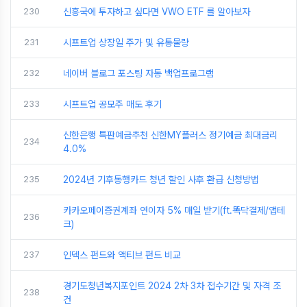
230
신흥국에 투자하고 싶다면 VWO ETF 를 알아보자
231
시프트업 상장일 주가 및 유통물량
232
네이버 블로그 포스팅 자동 백업프로그램
233
시프트업 공모주 매도 후기
신한은행 특판예금추천 신한MY플러스 정기예금 최대금리
234
4.0%
235
2024년 기후동행카드 청년 할인 사후 환급 신청방법
카카오페이증권계좌 연이자 5% 매일 받기(ft.똑닥결제/앱테
236
크)
237
인덱스 펀드와 액티브 펀드 비교
경기도청년복지포인트 2024 2차 3차 접수기간 및 자격 조
238
건