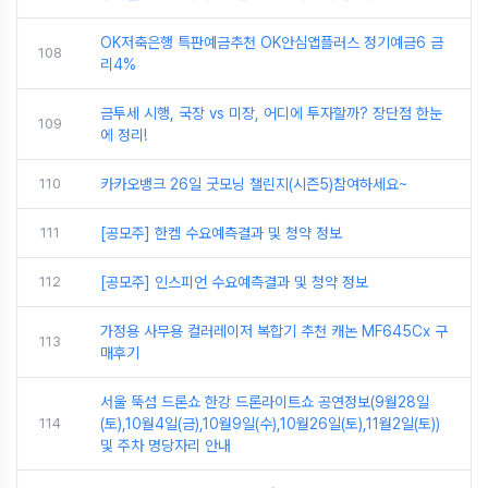
OK저축은행 특판예금추천 OK안심앱플러스 정기예금6 금
108
리4%
금투세 시행, 국장 vs 미장, 어디에 투자할까? 장단점 한눈
109
에 정리!
110
카카오뱅크 26일 굿모닝 챌린지(시즌5)참여하세요~
111
[공모주] 한켐 수요예측결과 및 청약 정보
112
[공모주] 인스피언 수요예측결과 및 청약 정보
가정용 사무용 컬러레이저 복합기 추천 캐논 MF645Cx 구
113
매후기
서울 뚝섬 드론쇼 한강 드론라이트쇼 공연정보(9월28일
114
(토),10월4일(금),10월9일(수),10월26일(토),11월2일(토))
및 주차 명당자리 안내