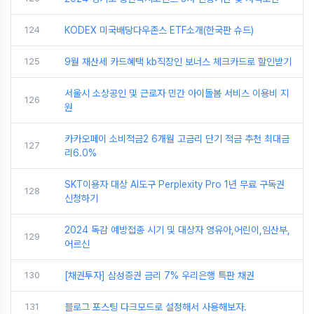
124
KODEX 미국배당다우존스 ETF소개(한국판 슈드)
125
9월 재산세 카드혜택 kb직장인 보너스 체크카드로 할인받기
서울시 소상공인 및 근로자 민간 아이돌봄 서비스 이용비 지
126
원
카카오페이 소비적금2 6개월 고금리 단기 적금 추천 최대금
127
리6.0%
SKT이용자 대상 AI도구 Perplexity Pro 1년 무료 구독권
128
신청하기
2024 독감 예방접종 시기 및 대상자 영유아,어린이,임산부,
129
어르신
130
[채권투자] 삼성증권 금리 7% 우리은행 특판 채권
131
블로그 포스팅 다크모드로 설정해서 사용해보자.