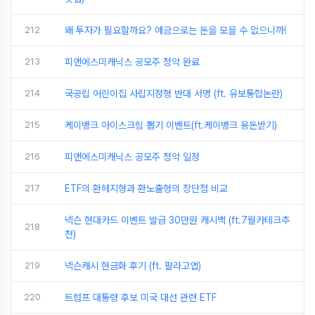
212
왜 투자가 필요할까요? 예금으로는 돈을 모을 수 없으니까!
213
피앤에스미캐닉스 공모주 청약 완료
214
국공립 어린이집 사립지정형 반대 서명 (ft. 유보통합논란)
215
케이뱅크 아이스크림 뽑기 이벤트(ft.케이뱅크 용돈받기)
216
피앤에스미캐닉스 공모주 청약 일정
217
ETF의 환헤지형과 환노출형의 장단점 비교
넥슨 현대카드 이벤트 발급 30만원 캐시백 (ft.7월카테크추
218
천)
219
넥슨캐시 현금화 후기 (ft. 팔라고앱)
220
트럼프 대통령 후보 미국 대선 관련 ETF