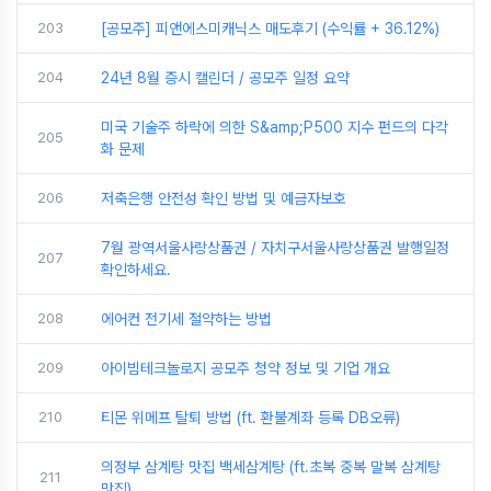
203
[공모주] 피앤에스미캐닉스 매도후기 (수익률 + 36.12%)
204
24년 8월 증시 캘린더 / 공모주 일정 요약
미국 기술주 하락에 의한 S&amp;P500 지수 펀드의 다각
205
화 문제
206
저축은행 안전성 확인 방법 및 예금자보호
7월 광역서울사랑상품권 / 자치구서울사랑상품권 발행일정
207
확인하세요.
208
에어컨 전기세 절약하는 방법
209
아이빔테크놀로지 공모주 청약 정보 및 기업 개요
210
티몬 위메프 탈퇴 방법 (ft. 환불계좌 등록 DB오류)
의정부 삼계탕 맛집 백세삼계탕 (ft.초복 중복 말복 삼계탕
211
맛집)