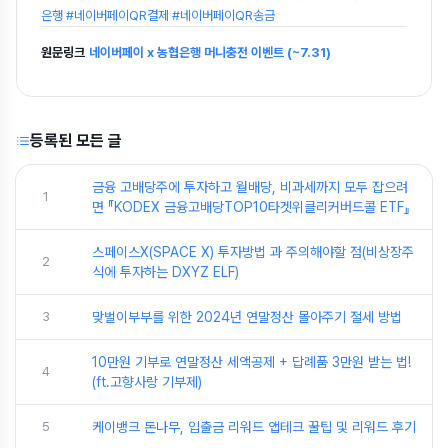
은행 #네이버페이QR결제 #네이버페이QR송금
원문링크
네이버페이 x 농협은행 머니충전 이벤트 (~7.31)
등록된 모든 글
금융 고배당주에 투자하고 월배당, 비과세까지 모두 잡으려
1
면 『KODEX 금융고배당TOP10타겟위클리커버드콜 ETF』
스페이스X(SPACE X) 투자방법 과 주의해야할 점(비상장주
2
식에 투자하는 DXYZ ELF)
3
맞벌이부부를 위한 2024년 연말정산 몰아주기 절세 방법
10만원 기부로 연말정산 세액공제 + 답례품 3만원 받는 법!
4
(ft.고향사랑 기부제)
5
케이뱅크 돈나무, 입출금 리워드 앱테크 꿀팁 및 리워드 후기