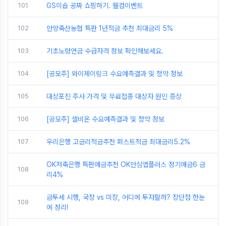
101
GS이숍 공짜 쇼핑하기. 웰컴이벤트
102
안양축산농협 특판 1년적금 추천 최대금리 5%
103
기초노령연금 수급자격 정보 확인해보세요.
104
[공모주] 와이제이링크 수요예측결과 및 청약 정보
105
대상포진 주사 가격 및 무료접종 대상자 원인 증상
106
[공모주] 셀비온 수요예측결과 및 청약 정보
107
우리은행 고금리적금추천 퍼스트적금 최대금리5.2%
OK저축은행 특판예금추천 OK안심앱플러스 정기예금6 금
108
리4%
금투세 시행, 국장 vs 미장, 어디에 투자할까? 장단점 한눈
109
에 정리!