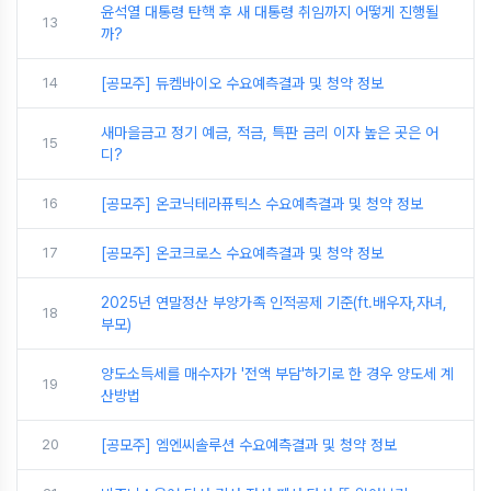
윤석열 대통령 탄핵 후 새 대통령 취임까지 어떻게 진행될
13
까?
14
[공모주] 듀켐바이오 수요예측결과 및 청약 정보
새마을금고 정기 예금, 적금, 특판 금리 이자 높은 곳은 어
15
디?
16
[공모주] 온코닉테라퓨틱스 수요예측결과 및 청약 정보
17
[공모주] 온코크로스 수요예측결과 및 청약 정보
2025년 연말정산 부양가족 인적공제 기준(ft.배우자,자녀,
18
부모)
양도소득세를 매수자가 '전액 부담'하기로 한 경우 양도세 계
19
산방법
20
[공모주] 엠엔씨솔루션 수요예측결과 및 청약 정보