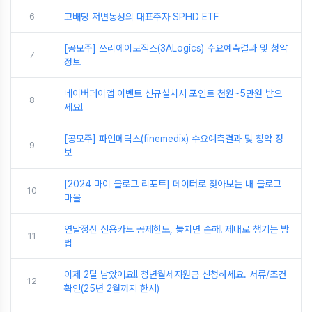
6
고배당 저변동성의 대표주자 SPHD ETF
[공모주] 쓰리에이로직스(3ALogics) 수요예측결과 및 청약
7
정보
네이버페이앱 이벤트 신규설치시 포인트 천원~5만원 받으
8
세요!
[공모주] 파인메딕스(finemedix) 수요예측결과 및 청약 정
9
보
[2024 마이 블로그 리포트] 데이터로 찾아보는 내 블로그
10
마을
연말정산 신용카드 공제한도, 놓치면 손해! 제대로 챙기는 방
11
법
이제 2달 남았어요!! 청년월세지원금 신청하세요. 서류/조건
12
확인(25년 2월까지 한시)