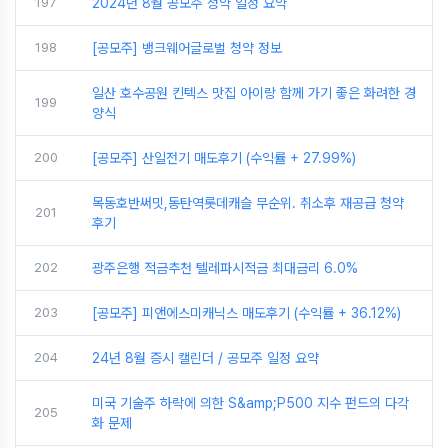
197
2024년 8월 공모주 청약 일정 요약
198
[공모주] 뱅크웨어글로벌 청약 정보
일산 호수공원 킨텍스 맛집 아이랑 함께 가기 좋은 화려한 경
199
양식
200
[공모주] 산일전기 매도후기 (수익률 + 27.99%)
목동호반써밋,동탄역롯데캐슬 무순위. 취소후 재공급 청약
201
후기
202
광주은행 적금추천 텔레파시적금 최대금리 6.0%
203
[공모주] 피앤에스미캐닉스 매도후기 (수익률 + 36.12%)
204
24년 8월 증시 캘린더 / 공모주 일정 요약
미국 기술주 하락에 의한 S&amp;P500 지수 펀드의 다각
205
화 문제