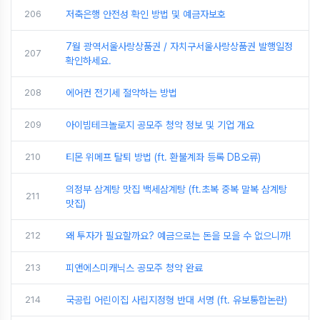
206
저축은행 안전성 확인 방법 및 예금자보호
7월 광역서울사랑상품권 / 자치구서울사랑상품권 발행일정
207
확인하세요.
208
에어컨 전기세 절약하는 방법
209
아이빔테크놀로지 공모주 청약 정보 및 기업 개요
210
티몬 위메프 탈퇴 방법 (ft. 환불계좌 등록 DB오류)
의정부 삼계탕 맛집 백세삼계탕 (ft.초복 중복 말복 삼계탕
211
맛집)
212
왜 투자가 필요할까요? 예금으로는 돈을 모을 수 없으니까!
213
피앤에스미캐닉스 공모주 청약 완료
214
국공립 어린이집 사립지정형 반대 서명 (ft. 유보통합논란)