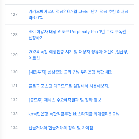
카카오페이 소비적금2 6개월 고금리 단기 적금 추천 최대금
127
리6.0%
SKT이용자 대상 AI도구 Perplexity Pro 1년 무료 구독권
128
신청하기
2024 독감 예방접종 시기 및 대상자 영유아,어린이,임산부,
129
어르신
130
[채권투자] 삼성증권 금리 7% 우리은행 특판 채권
131
블로그 포스팅 다크모드로 설정해서 사용해보자.
132
[공모주] 제닉스 수요예측결과 및 청약 정보
133
kb국민은행 특판적금추천 kb스타적금 최대금리8.0%
134
선물거래와 현물거래의 정의 및 차이점