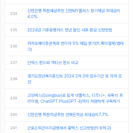
신한은행 특판예금추천 신한MY플러스 정기예금 최대금리
234
4.0%
235
2024년 기후동행카드 청년 할인 사후 환급 신청방법
카카오페이증권계좌 연이자 5% 매일 받기(ft.똑닥결제/앱테
236
크)
237
인덱스 펀드와 액티브 펀드 비교
경기도청년복지포인트 2024 2차 3차 접수기간 및 자격 조
238
건
고잉버스(Goingbus)로 쉽게 넷플릭스, 디즈니+, 유튜브 프
239
리미엄, ChatGPT Plus(GPT-4)까지 저렴하게 구독하기
240
신한은행 특판적금추천 언제든적금 최대금리7.7%
241
근로소득간이지급명세서 홈택스 신고방법(ft.위하고)