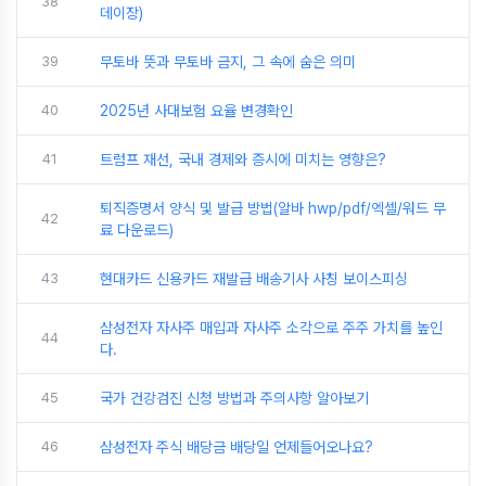
38
데이장)
39
무토바 뜻과 무토바 금지, 그 속에 숨은 의미
40
2025년 사대보험 요율 변경확인
41
트럼프 재선, 국내 경제와 증시에 미치는 영향은?
퇴직증명서 양식 및 발급 방법(알바 hwp/pdf/엑셀/워드 무
42
료 다운로드)
43
현대카드 신용카드 재발급 배송기사 사칭 보이스피싱
삼성전자 자사주 매입과 자사주 소각으로 주주 가치를 높인
44
다.
45
국가 건강검진 신청 방법과 주의사항 알아보기
46
삼성전자 주식 배당금 배당일 언제들어오나요?