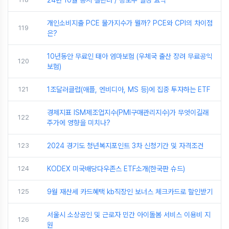
24년 10월 증시 캘린더 / 공모주 일정 요약
개인소비지출 PCE 물가지수가 뭘까? PCE와 CPI의 차이점
119
은?
10년동안 무료인 태아 엄마보험 (우체국 출산 장려 무료공익
120
보험)
121
1조달러클럽(애플, 엔비디아, MS 등)에 집중 투자하는 ETF
경제지표 ISM제조업지수(PMI구매관리지수)가 무엇이길래
122
주가에 영향을 미치나?
123
2024 경기도 청년복지포인트 3차 신청기간 및 자격조건
124
KODEX 미국배당다우존스 ETF소개(한국판 슈드)
125
9월 재산세 카드혜택 kb직장인 보너스 체크카드로 할인받기
서울시 소상공인 및 근로자 민간 아이돌봄 서비스 이용비 지
126
원