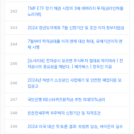
TMF ETF 장기 채권 시장의 3배 레버리지 투자(금리인하를
242
노리자!!)
243
2024 청년도약계좌 7월 신청기간 및 조건 이자 정부지원금
7월부터 학자금대출 이자 면제 대상 확대, 유예기간이자 면
244
제 시행
[도서리뷰] 전자공시 모르면 주식투자 절대로 하지마라 | 전
245
자공시의 중요성을 깨닫다. | 베가북스 | 장우진 지음
2024년 하반기 소상공인 사업재기 및 안전한 폐업지원 모
246
집공고
247
국민은행 KB스타퀴즈왕적금 추천 최대10%금리
248
든든전세주택 무주택자 신청기간 및 자격조건
249
2024 미국 대선 첫 토론 결과: 트럼프 압승, 바이든의 실수