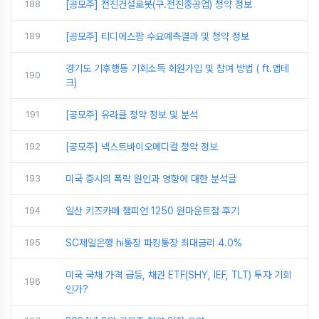
188
[공모주] 전진건설로봇(구.전진중공업) 청약 정보
189
[공모주] 티디에스팜 수요예측결과 및 청약 정보
경기도 기후행동 기회소득 회원가입 및 참여 방법 ( ft.앱테
190
크)
191
[공모주] 유라클 청약 정보 및 분석
192
[공모주] 넥스트바이오메디컬 청약 정보
193
미국 증시의 폭락 원인과 영향에 대한 분석글
194
일산 키즈카페 챔피언 1250 원마운트점 후기
195
SC제일은행 hi통장 파킹통장 최대금리 4.0%
미국 국채 가격 급등, 채권 ETF(SHY, IEF, TLT) 투자 기회
196
인가?