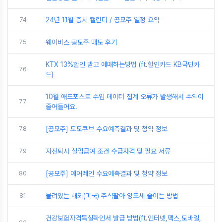
74
24년 11월 증시 캘린더 / 공모주 일정 요약
75
웨이비스 공모주 매도 후기
KTX 13%할인 받고 예매하는방법 (ft.할인카드 KB국민카
76
드)
10월 애드포스트 수입 데이터 집계 오류가 발생해서 수익이
77
줄어들어요.
78
[공모주] 토모큐브 수요예측결과 및 청약 정보
79
자진퇴사 실업급여 조건 수급자격 및 필요 서류
80
[공모주] 에어레인 수요예측결과 및 청약 정보
81
물려있는 해외(미국) 주식팔아 양도세 줄이는 방법
건강보험자격득실확인서 발급 방법(ft.인터넷,팩스,모바일,