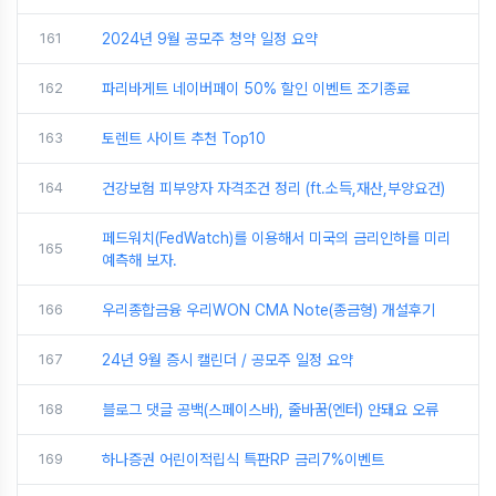
161
2024년 9월 공모주 청약 일정 요약
162
파리바게트 네이버페이 50% 할인 이벤트 조기종료
163
토렌트 사이트 추천 Top10
164
건강보험 피부양자 자격조건 정리 (ft.소득,재산,부양요건)
페드워치(FedWatch)를 이용해서 미국의 금리인하를 미리
165
예측해 보자.
166
우리종합금융 우리WON CMA Note(종금형) 개설후기
167
24년 9월 증시 캘린더 / 공모주 일정 요약
168
블로그 댓글 공백(스페이스바), 줄바꿈(엔터) 안돼요 오류
169
하나증권 어린이적립식 특판RP 금리7%이벤트