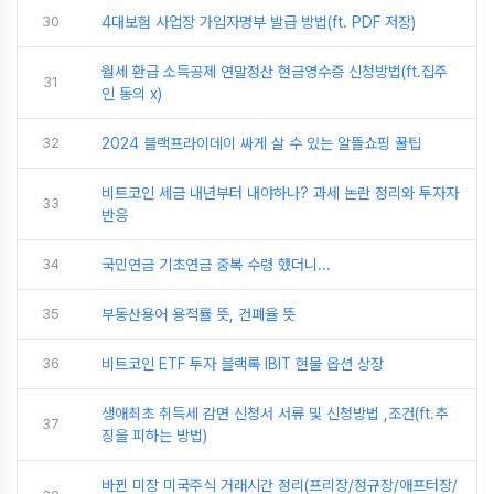
30
4대보험 사업장 가입자명부 발급 방법(ft. PDF 저장)
월세 환급 소득공제 연말정산 현금영수증 신청방법(ft.집주
31
인 동의 x)
32
2024 블랙프라이데이 싸게 살 수 있는 알뜰쇼핑 꿀팁
비트코인 세금 내년부터 내야하나? 과세 논란 정리와 투자자
33
반응
34
국민연금 기초연금 중복 수령 했더니...
35
부동산용어 용적률 뜻, 건폐율 뜻
36
비트코인 ETF 투자 블랙록 IBIT 현물 옵션 상장
생애최초 취득세 감면 신청서 서류 및 신청방법 ,조건(ft.추
37
징을 피하는 방법)
바뀐 미장 미국주식 거래시간 정리(프리장/정규장/애프터장/