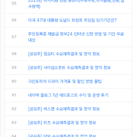
2025년 최저시급 임금 총정리(주휴수당,최저월급,연봉,실
55
수령액)
56
미국 47대 대통령 도널드 트럼프 취임일 임기기간은?
주민등록증 재발급 정부24 인터넷 신청 방법 및 기간 무료
57
대상
58
[공모주] 엠오티 수요예측결과 및 청약 정보
59
[공모주] 사이냅소프트 수요예측결과 및 청약 정보
60
크린토피아 드라이 가격표 및 할인 방법 꿀팁
61
네이버 블로그 1년 애드포스트 수익 및 운영 후기
62
[공모주] 에스켐 수요예측결과 및 청약 정보
63
[공모주] 위츠 수요예측결과 및 청약 정보
64
[공모주] 닷밀 수요예측결과 및 청약 정보