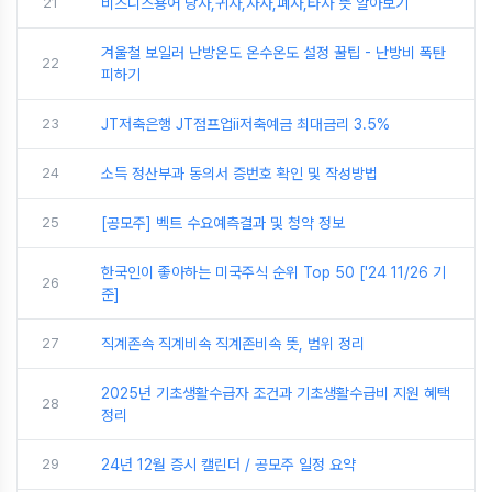
21
비즈니스용어 당사,귀사,자사,폐사,타사 뜻 알아보기
겨울철 보일러 난방온도 온수온도 설정 꿀팁 - 난방비 폭탄
22
피하기
23
JT저축은행 JT점프업ii저축예금 최대금리 3.5%
24
소득 정산부과 동의서 증번호 확인 및 작성방법
25
[공모주] 벡트 수요예측결과 및 청약 정보
한국인이 좋아하는 미국주식 순위 Top 50 ['24 11/26 기
26
준]
27
직계존속 직계비속 직계존비속 뜻, 범위 정리
2025년 기초생활수급자 조건과 기초생활수급비 지원 혜택
28
정리
29
24년 12월 증시 캘린더 / 공모주 일정 요약