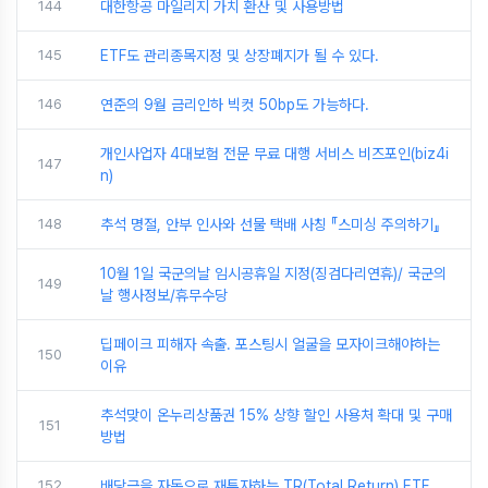
144
대한항공 마일리지 가치 환산 및 사용방법
145
ETF도 관리종목지정 및 상장폐지가 될 수 있다.
146
연준의 9월 금리인하 빅컷 50bp도 가능하다.
개인사업자 4대보험 전문 무료 대행 서비스 비즈포인(biz4i
147
n)
148
추석 명절, 안부 인사와 선물 택배 사칭 『스미싱 주의하기』
10월 1일 국군의날 임시공휴일 지정(징검다리연휴)/ 국군의
149
날 행사정보/휴무수당
딥페이크 피해자 속출. 포스팅시 얼굴을 모자이크해야하는
150
이유
추석맞이 온누리상품권 15% 상향 할인 사용처 확대 및 구매
151
방법
152
배당금을 자동으로 재투자하는 TR(Total Return) ETF