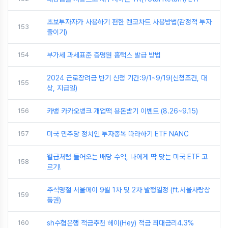
초보투자자가 사용하기 편한 렌코차트 사용방법(감정적 투자
153
줄이기)
154
부가세 과세표준 증명원 홈택스 발급 방법
2024 근로장려금 반기 신청 기간:9/1~9/19(신청조건, 대
155
상, 지급일)
156
카뱅 카카오뱅크 개업떡 용돈받기 이벤트 (8.26~9.15)
157
미국 민주당 정치인 투자종목 따라하기 ETF NANC
월급처럼 들어오는 배당 수익, 나에게 딱 맞는 미국 ETF 고
158
르기!
추석명절 서울페이 9월 1차 및 2차 발행일정 (ft.서울사랑상
159
품권)
160
sh수협은행 적금추천 헤이(Hey) 적금 최대금리4.3%