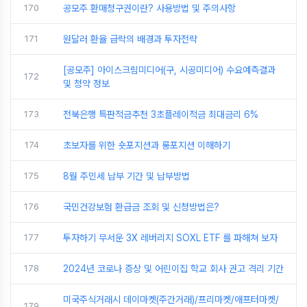
170
공모주 환매청구권이란? 사용방법 및 주의사항
171
원달러 환율 급락의 배경과 투자전략
[공모주] 아이스크림미디어(구, 시공미디어) 수요예측결과
172
및 청약 정보
173
전북은행 특판적금추천 3초플레이적금 최대금리 6%
174
초보자를 위한 숏포지션과 롱포지션 이해하기
175
8월 주민세 납부 기간 및 납부방법
176
국민건강보험 환급금 조회 및 신청방법은?
177
투자하기 무서운 3X 레버리지 SOXL ETF 를 파해쳐 보자
178
2024년 코로나 증상 및 어린이집 학교 회사 권고 격리 기간
미국주식거래시 데이마켓(주간거래)/프리마켓/애프터마켓/
179