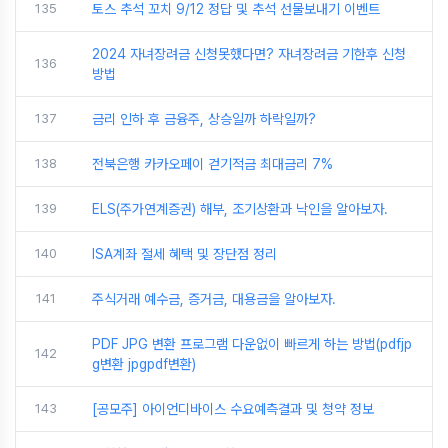
135
토스 추석 꼬치 9/12 정답 및 추석 선물보내기 이벤트
2024 자녀장려금 신청못했다면? 자녀장려금 기한후 신청
136
방법
137
금리 인하 후 금융주, 상승일까 하락일까?
138
전북은행 카카오페이 걷기적금 최대금리 7%
139
ELS(주가연계증권) 해부, 조기상환과 낙인을 알아보자.
140
ISA계좌 절세 혜택 및 장단점 정리
141
주식거래 예수금, 증거금, 대용금을 알아보자.
PDF JPG 변환 프로그램 다운없이 빠르게 하는 방법(pdfjp
142
g변환 jpgpdf변환)
143
[공모주] 아이언디바이스 수요예측결과 및 청약 정보