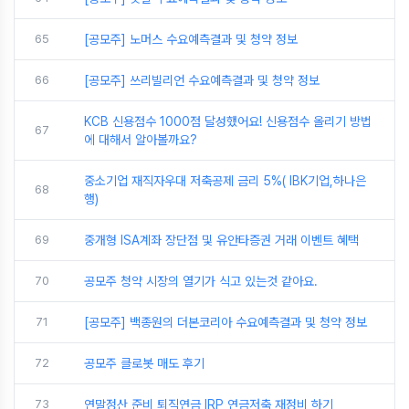
65
[공모주] 노머스 수요예측결과 및 청약 정보
66
[공모주] 쓰리빌리언 수요예측결과 및 청약 정보
KCB 신용점수 1000점 달성했어요! 신용점수 올리기 방법
67
에 대해서 알아볼까요?
중소기업 재직자우대 저축공제 금리 5%( IBK기업,하나은
68
행)
69
중개형 ISA계좌 장단점 및 유안타증권 거래 이벤트 혜택
70
공모주 청약 시장의 열기가 식고 있는것 같아요.
71
[공모주] 백종원의 더본코리아 수요예측결과 및 청약 정보
72
공모주 클로봇 매도 후기
73
연말정산 준비 퇴직연금 IRP 연금저축 재정비 하기