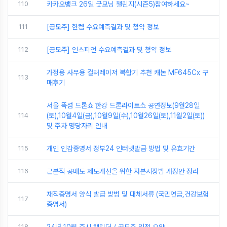
110
카카오뱅크 26일 굿모닝 챌린지(시즌5)참여하세요~
111
[공모주] 한켐 수요예측결과 및 청약 정보
112
[공모주] 인스피언 수요예측결과 및 청약 정보
가정용 사무용 컬러레이저 복합기 추천 캐논 MF645Cx 구
113
매후기
서울 뚝섬 드론쇼 한강 드론라이트쇼 공연정보(9월28일
114
(토),10월4일(금),10월9일(수),10월26일(토),11월2일(토))
및 주차 명당자리 안내
115
개인 인감증명서 정부24 인터넷발급 방법 및 유효기간
116
근본적 공매도 제도개선을 위한 자본시장법 개정안 정리
재직증명서 양식 발급 방법 및 대체서류 (국민연금,건강보험
117
증명서)
118