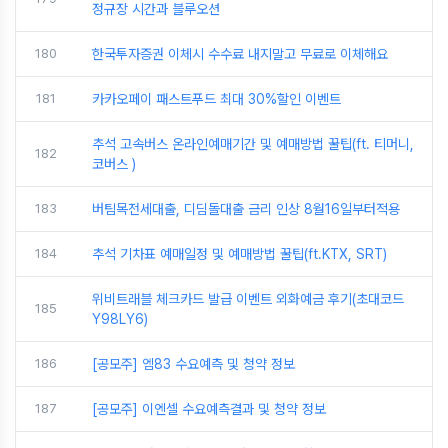
정규장 시간과 블루오션
180
한국투자증권 이체시 수수료 내지말고 무료로 이체해요
181
카카오페이 패스트푸드 최대 30%할인 이벤트
추석 고속버스 온라인예매기간 및 예매방법 꿀팁(ft. 티머니,
182
코버스 )
183
버팀목전세대출, 디딤돌대출 금리 인상 8월16일부터적용
184
추석 기차표 예매일정 및 예매방법 꿀팁(ft.KTX, SRT)
위비트래블 체크카드 발급 이벤트 외화예금 후기(초대코드
185
Y98LY6)
186
[공모주] 엠83 수요예측 및 청약 정보
187
[공모주] 이엔셀 수요예측결과 및 청약 정보