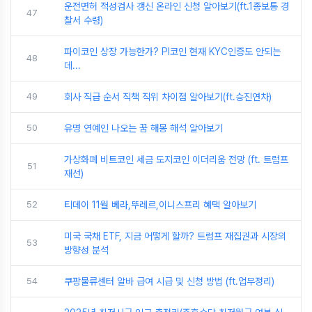
운전면허 적성검사 갱신 온라인 신청 알아보기(ft.1종보통 경
47
찰서 수령)
파이코인 상장 가능한가? PI코인 현재 KYC인증도 안되는
48
데...
49
회사 직급 순서 직책 직위 차이점 알아보기(ft.승진연차)
50
유명 연예인 나오는 꿈 해몽 해석 알아보기
가상화폐 비트코인 세금 도지코인 이더리움 전망 (ft. 트럼프
51
재선)
52
티데이 11월 베라,뚜레르,이니스프리 혜택 알아보기
미국 국채 ETF, 지금 어떻게 할까? 트럼프 재집권과 시장의
53
방향성 분석
54
쿠팡물류센터 알바 급여 시급 및 신청 방법 (ft.업무정리)