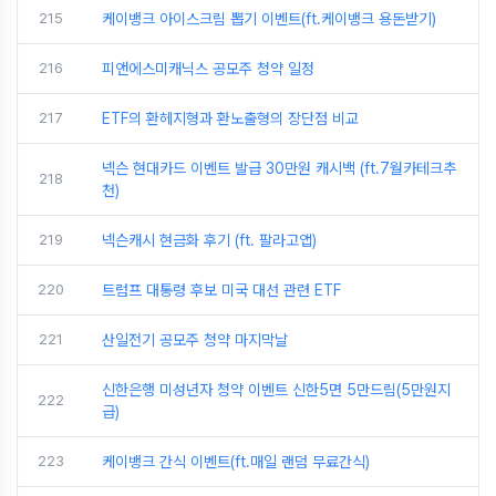
215
케이뱅크 아이스크림 뽑기 이벤트(ft.케이뱅크 용돈받기)
216
피앤에스미캐닉스 공모주 청약 일정
217
ETF의 환헤지형과 환노출형의 장단점 비교
넥슨 현대카드 이벤트 발급 30만원 캐시백 (ft.7월카테크추
218
천)
219
넥슨캐시 현금화 후기 (ft. 팔라고앱)
220
트럼프 대통령 후보 미국 대선 관련 ETF
221
산일전기 공모주 청약 마지막날
신한은행 미성년자 청약 이벤트 신한5면 5만드림(5만원지
222
급)
223
케이뱅크 간식 이벤트(ft.매일 랜덤 무료간식)