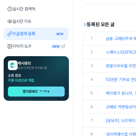
실시간 검색어
실시간 이슈
등록된 모든 글
구글검색 등록
NEW
1
금융 고배당주에 투
이미지 도구
NEW
2
스페이스X(SPAC
캐시큐브
3
맞벌이부부를 위한 
일상이 포인트가 되는 앱
쇼핑 경유
4
10만원 기부로 연
각종 미션으로 적립
앱다운로드 ㄱㄱ?
→
5
케이뱅크 돈나무, 
6
고배당 저변동성의 
7
[공모주] 쓰리에이
8
네이버페이앱 이벤