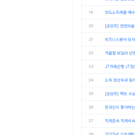
19
양도소득세를 매수자
20
[공모주] 엠엔씨솔
21
비즈니스용어 당사,
22
겨울철 보일러 난방
23
JT저축은행 JT점
24
소득 정산부과 동
25
[공모주] 벡트 수
26
한국인이 좋아하는 미
27
직계존속 직계비속 
28
2025년 기초생