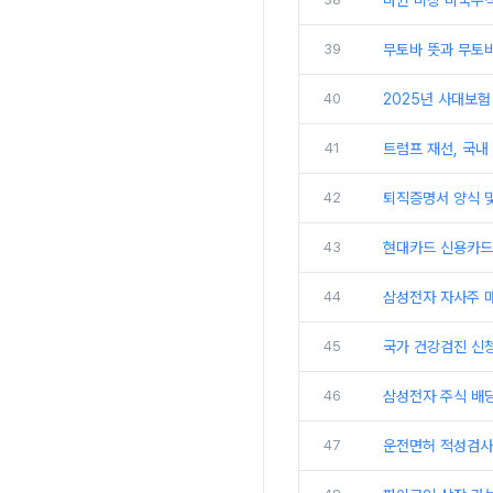
바뀐 미장 미국주
39
무토바 뜻과 무토바
40
2025년 사대보험
41
트럼프 재선, 국내
42
퇴직증명서 양식 및
43
현대카드 신용카드
44
삼성전자 자사주 
45
국가 건강검진 신
46
삼성전자 주식 배
47
운전면허 적성검사 