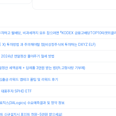
자하고 월배당, 비과세까지 모두 잡으려면 『KODEX 금융고배당TOP10타겟위클리
E X) 투자방법 과 주의해야할 점(비상장주식에 투자하는 DXYZ ELF)
2024년 연말정산 몰아주기 절세 방법
말정산 세액공제 + 답례품 3만원 받는 법!(ft.고향사랑 기부제)
입출금 리워드 앱테크 꿀팁 및 리워드 후기
대표주자 SPHD ETF
로직스(3ALogics) 수요예측결과 및 청약 정보
트 신규설치시 포인트 천원~5만원 받으세요!