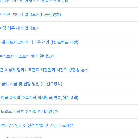
한가? PI코인 현재 KYC인증도 안되는데...
책 직위 차이점 알아보기(ft.승진연차)
 꿈 해몽 해석 알아보기
세금 도지코인 이더리움 전망 (ft. 트럼프 재선)
,뚜레르,이니스프리 혜택 알아보기
 지금 어떻게 할까? 트럼프 재집권과 시장의 방향성 분석
급여 시급 및 신청 방법 (ft.업무정리)
 임금 총정리(주휴수당,최저월급,연봉,실수령액)
 도널드 트럼프 취임일 임기기간은?
정부24 인터넷 신청 방법 및 기간 무료대상