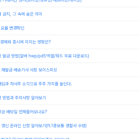
식 거래시간 정리(프리장/정규장/애프터장/데이장)
 금지, 그 속에 숨은 의미
 요율 변경확인
 경제와 증시에 미치는 영향은?
 발급 방법(알바 hwp/pdf/엑셀/워드 무료 다운로드)
 재발급 배송기사 사칭 보이스피싱
매입과 자사주 소각으로 주주 가치를 높인다.
청 방법과 주의사항 알아보기
당금 배당일 언제들어오나요?
갱신 온라인 신청 알아보기(ft.1종보통 경찰서 수령)