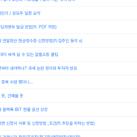
캘린더 / 공모주 일정 요약
자명부 발급 방법(ft. PDF 저장)
 연말정산 현금영수증 신청방법(ft.집주인 동의 x)
데이 싸게 살 수 있는 알뜰쇼핑 꿀팁
년부터 내야하나? 과세 논란 정리와 투자자 반응
중복 수령 했더니...
뜻, 건폐율 뜻
 블랙록 IBIT 현물 옵션 상장
면 신청서 서류 및 신청방법 ,조건(ft.추징을 피하는 방법)