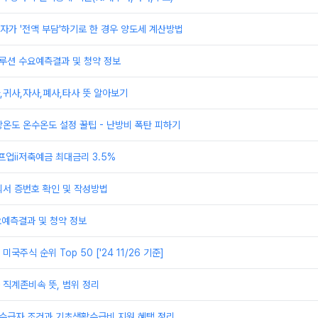
가 '전액 부담'하기로 한 경우 양도세 계산방법
루션 수요예측결과 및 청약 정보
귀사,자사,폐사,타사 뜻 알아보기
온도 온수온도 설정 꿀팁 - 난방비 폭탄 피하기
프업ii저축예금 최대금리 3.5%
의서 증번호 확인 및 작성방법
요예측결과 및 청약 정보
국주식 순위 Top 50 ['24 11/26 기준]
직계존비속 뜻, 범위 정리
활수급자 조건과 기초생활수급비 지원 혜택 정리