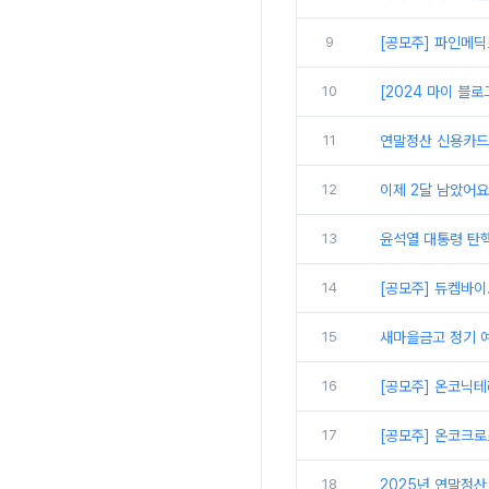
9
[공모주] 파인메딕스
10
[2024 마이 블
11
연말정산 신용카드 
12
이제 2달 남았어요
13
윤석열 대통령 탄핵
14
[공모주] 듀켐바이
15
새마을금고 정기 예
16
[공모주] 온코닉
17
[공모주] 온코크로
18
2025년 연말정산