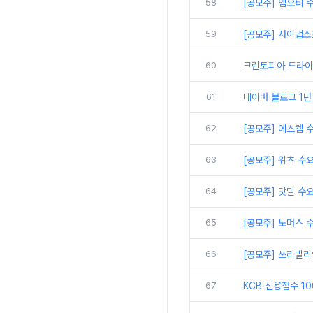
58
[공모주] 엠오티 
59
[공모주] 사이냅소
60
크린토피아 드라이 
61
네이버 블로그 1년
62
[공모주] 에스켐 
63
[공모주] 위츠 수
64
[공모주] 닷밀 수
65
[공모주] 노머스 
66
[공모주] 쓰리빌리
67
KCB 신용점수 1