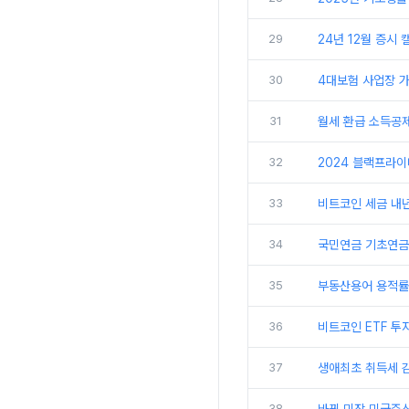
29
24년 12월 증시 
30
4대보험 사업장 가입
31
월세 환급 소득공제
32
2024 블랙프라이
33
비트코인 세금 내
34
국민연금 기초연금 
35
부동산용어 용적률 
36
비트코인 ETF 투자
37
생애최초 취득세 감
38