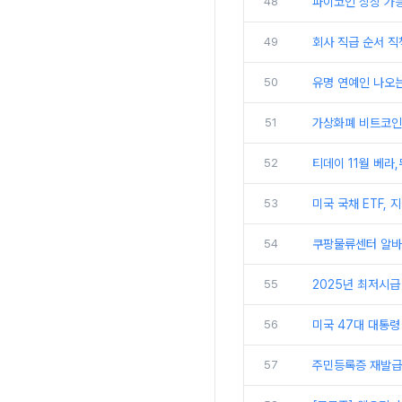
48
파이코인 상장 가능
49
회사 직급 순서 직
50
유명 연예인 나오는
51
가상화폐 비트코인 
52
티데이 11월 베라
53
미국 국채 ETF,
54
쿠팡물류센터 알바 
55
2025년 최저시급
56
미국 47대 대통령
57
주민등록증 재발급 