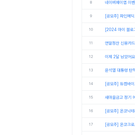
8
네이버페이앱 이벤
9
[공모주] 파인메딕스
10
[2024 마이 블
11
연말정산 신용카드 
12
이제 2달 남았어요
13
윤석열 대통령 탄핵
14
[공모주] 듀켐바이
15
새마을금고 정기 예
16
[공모주] 온코닉
17
[공모주] 온코크로