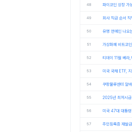
48
파이코인 상장 가능
49
회사 직급 순서 직
50
유명 연예인 나오는
51
가상화폐 비트코인 
52
티데이 11월 베라
53
미국 국채 ETF,
54
쿠팡물류센터 알바 
55
2025년 최저시급
56
미국 47대 대통령
57
주민등록증 재발급 