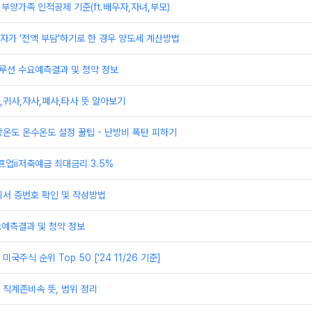
 부양가족 인적공제 기준(ft.배우자,자녀,부모)
가 '전액 부담'하기로 한 경우 양도세 계산방법
루션 수요예측결과 및 청약 정보
귀사,자사,폐사,타사 뜻 알아보기
온도 온수온도 설정 꿀팁 - 난방비 폭탄 피하기
프업ii저축예금 최대금리 3.5%
의서 증번호 확인 및 작성방법
요예측결과 및 청약 정보
국주식 순위 Top 50 ['24 11/26 기준]
직계존비속 뜻, 범위 정리