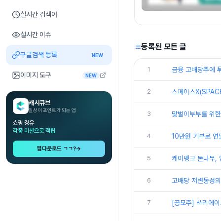
실시간 검색어
실시간 이슈
등록된 모든 글
구글검색 등록
NEW
1
금융 고배당주에 투
이미지 도구
NEW
2
스페이스X(SPAC
캐시큐브
일상이 포인트가 되는 앱
3
맞벌이부부를 위한 
쇼핑 경유
각종 미션으로 적립
4
10만원 기부로 연
앱다운로드 ㄱㄱ?
→
5
케이뱅크 돈나무, 
6
고배당 저변동성의 
7
[공모주] 쓰리에이