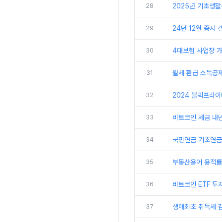
28
2025년 기초생
29
24년 12월 증시 
30
4대보험 사업장 가입
31
월세 환급 소득공제
32
2024 블랙프라이
33
비트코인 세금 내
34
국민연금 기초연금 
35
부동산용어 용적률 
36
비트코인 ETF 투자
37
생애최초 취득세 감