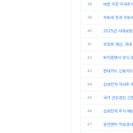
38
바뀐 미장 미국주
39
무토바 뜻과 무토바
40
2025년 사대보험
41
트럼프 재선, 국내
42
퇴직증명서 양식 및
43
현대카드 신용카드
44
삼성전자 자사주 
45
국가 건강검진 신
46
삼성전자 주식 배
47
운전면허 적성검사 