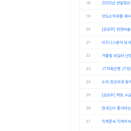
18
2025년 연말정산
19
양도소득세를 매수자
20
[공모주] 엠엔씨솔
21
비즈니스용어 당사,
22
겨울철 보일러 난방
23
JT저축은행 JT점
24
소득 정산부과 동
25
[공모주] 벡트 수
26
한국인이 좋아하는 미
27
직계존속 직계비속 