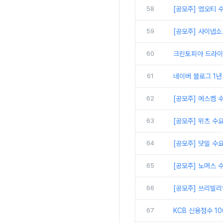
58
[공모주] 엠오티 
59
[공모주] 사이냅소
60
크린토피아 드라이 
61
네이버 블로그 1년
62
[공모주] 에스켐 
63
[공모주] 위츠 수
64
[공모주] 닷밀 수
65
[공모주] 노머스 
66
[공모주] 쓰리빌리
67
KCB 신용점수 1