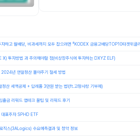
자하고 월배당, 비과세까지 모두 잡으려면 『KODEX 금융고배당TOP10타겟위클리
E X) 투자방법 과 주의해야할 점(비상장주식에 투자하는 DXYZ ELF)
2024년 연말정산 몰아주기 절세 방법
말정산 세액공제 + 답례품 3만원 받는 법!(ft.고향사랑 기부제)
입출금 리워드 앱테크 꿀팁 및 리워드 후기
대표주자 SPHD ETF
로직스(3ALogics) 수요예측결과 및 청약 정보