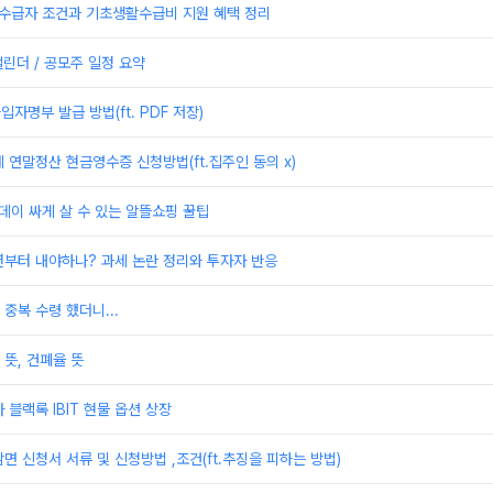
활수급자 조건과 기초생활수급비 지원 혜택 정리
캘린더 / 공모주 일정 요약
자명부 발급 방법(ft. PDF 저장)
 연말정산 현금영수증 신청방법(ft.집주인 동의 x)
데이 싸게 살 수 있는 알뜰쇼핑 꿀팁
년부터 내야하나? 과세 논란 정리와 투자자 반응
중복 수령 했더니...
뜻, 건폐율 뜻
 블랙록 IBIT 현물 옵션 상장
면 신청서 서류 및 신청방법 ,조건(ft.추징을 피하는 방법)