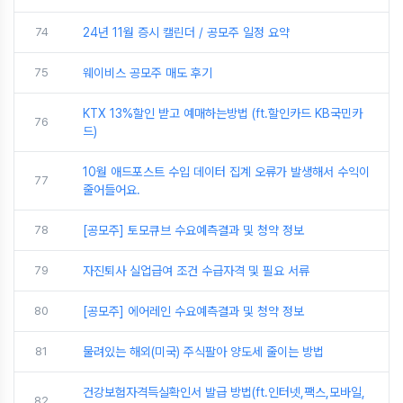
74
24년 11월 증시 캘린더 / 공모주 일정 요약
75
웨이비스 공모주 매도 후기
KTX 13%할인 받고 예매하는방법 (ft.할인카드 KB국민카
76
드)
10월 애드포스트 수입 데이터 집계 오류가 발생해서 수익이
77
줄어들어요.
78
[공모주] 토모큐브 수요예측결과 및 청약 정보
79
자진퇴사 실업급여 조건 수급자격 및 필요 서류
80
[공모주] 에어레인 수요예측결과 및 청약 정보
81
물려있는 해외(미국) 주식팔아 양도세 줄이는 방법
건강보험자격득실확인서 발급 방법(ft.인터넷,팩스,모바일,
82