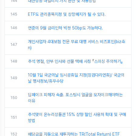
144
대한항공 마일리지 가치 환산 및 사용방법
145
ETF도 관리종목지정 및 상장폐지가 될 수 있다.
146
연준의 9월 금리인하 빅컷 50bp도 가능하다.
개인사업자 4대보험 전문 무료 대행 서비스 비즈포인(biz4i
147
n)
148
추석 명절, 안부 인사와 선물 택배 사칭 『스미싱 주의하기』
10월 1일 국군의날 임시공휴일 지정(징검다리연휴)/ 국군의
149
날 행사정보/휴무수당
딥페이크 피해자 속출. 포스팅시 얼굴을 모자이크해야하는
150
이유
추석맞이 온누리상품권 15% 상향 할인 사용처 확대 및 구매
151
방법
152
배당금을 자동으로 재투자하는 TR(Total Return) ETF