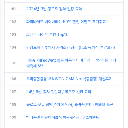
161
2024년 9월 공모주 청약 일정 요약
162
파리바게트 네이버페이 50% 할인 이벤트 조기종료
163
토렌트 사이트 추천 Top10
164
건강보험 피부양자 자격조건 정리 (ft.소득,재산,부양요건)
페드워치(FedWatch)를 이용해서 미국의 금리인하를 미리
165
예측해 보자.
166
우리종합금융 우리WON CMA Note(종금형) 개설후기
167
24년 9월 증시 캘린더 / 공모주 일정 요약
168
블로그 댓글 공백(스페이스바), 줄바꿈(엔터) 안돼요 오류
169
하나증권 어린이적립식 특판RP 금리7%이벤트