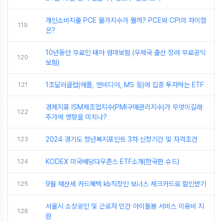
개인소비지출 PCE 물가지수가 뭘까? PCE와 CPI의 차이점
119
은?
10년동안 무료인 태아 엄마보험 (우체국 출산 장려 무료공익
120
보험)
121
1조달러클럽(애플, 엔비디아, MS 등)에 집중 투자하는 ETF
경제지표 ISM제조업지수(PMI구매관리지수)가 무엇이길래
122
주가에 영향을 미치나?
123
2024 경기도 청년복지포인트 3차 신청기간 및 자격조건
124
KODEX 미국배당다우존스 ETF소개(한국판 슈드)
125
9월 재산세 카드혜택 kb직장인 보너스 체크카드로 할인받기
서울시 소상공인 및 근로자 민간 아이돌봄 서비스 이용비 지
126
원