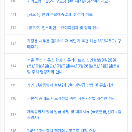
110
카카오뱅크 26일 굿모닝 챌린지(시즌5)참여하세요~
111
[공모주] 한켐 수요예측결과 및 청약 정보
112
[공모주] 인스피언 수요예측결과 및 청약 정보
가정용 사무용 컬러레이저 복합기 추천 캐논 MF645Cx 구
113
매후기
서울 뚝섬 드론쇼 한강 드론라이트쇼 공연정보(9월28일
114
(토),10월4일(금),10월9일(수),10월26일(토),11월2일(토))
및 주차 명당자리 안내
115
개인 인감증명서 정부24 인터넷발급 방법 및 유효기간
116
근본적 공매도 제도개선을 위한 자본시장법 개정안 정리
재직증명서 양식 발급 방법 및 대체서류 (국민연금,건강보험
117
증명서)
118
24년 10월 증시 캘린더 / 공모주 일정 요약