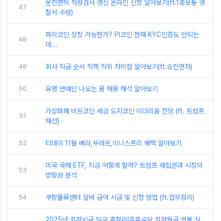
운전면허 적성검사 갱신 온라인 신청 알아보기(ft.1종보통 경
47
찰서 수령)
파이코인 상장 가능한가? PI코인 현재 KYC인증도 안되는
48
데...
49
회사 직급 순서 직책 직위 차이점 알아보기(ft.승진연차)
50
유명 연예인 나오는 꿈 해몽 해석 알아보기
가상화폐 비트코인 세금 도지코인 이더리움 전망 (ft. 트럼프
51
재선)
52
티데이 11월 베라,뚜레르,이니스프리 혜택 알아보기
미국 국채 ETF, 지금 어떻게 할까? 트럼프 재집권과 시장의
53
방향성 분석
54
쿠팡물류센터 알바 급여 시급 및 신청 방법 (ft.업무정리)
2025년 최저시급 임금 총정리(주휴수당,최저월급,연봉,실