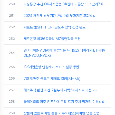
250
파킹통장 추천 OK저축은행 OK짠테크 통장 최고 금리7%
251
2024 재산세 납부기간 7월 9월 부과기준 조회방법
252
시프트업(SHIFT UP) 공모주 청약 신청 완료
253
제주은행 최고6%금리 MZ플랜적금 추천
엔비디아(NVIDIA)에 몰빵하는 두배(x2) 레버리지 ETF(NV
254
DL,NVDU,NVDX)
255
IBK기업은행 안심케어 서비스 설정 방법
256
7월 첫째주 공모주 재테크 일정(7.1~7.5)
257
해외주식 환전 시간 7월부터 새벽2시까지로 바뀝니다.
258
플레이월드 파주 키즈카페 주말 후기 주차 먹거리 이용방법
259
잠들어 있는 해피빈 콩을 기부하세요.(해피빈 얻는 방법)