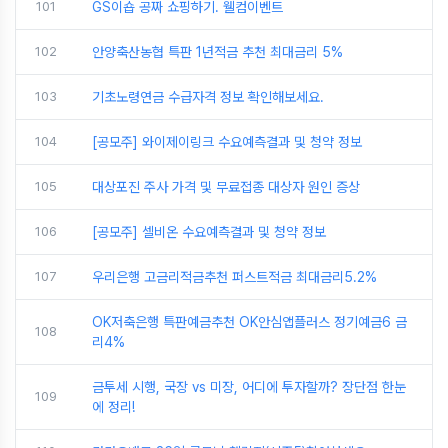
101
GS이숍 공짜 쇼핑하기. 웰컴이벤트
102
안양축산농협 특판 1년적금 추천 최대금리 5%
103
기초노령연금 수급자격 정보 확인해보세요.
104
[공모주] 와이제이링크 수요예측결과 및 청약 정보
105
대상포진 주사 가격 및 무료접종 대상자 원인 증상
106
[공모주] 셀비온 수요예측결과 및 청약 정보
107
우리은행 고금리적금추천 퍼스트적금 최대금리5.2%
OK저축은행 특판예금추천 OK안심앱플러스 정기예금6 금
108
리4%
금투세 시행, 국장 vs 미장, 어디에 투자할까? 장단점 한눈
109
에 정리!