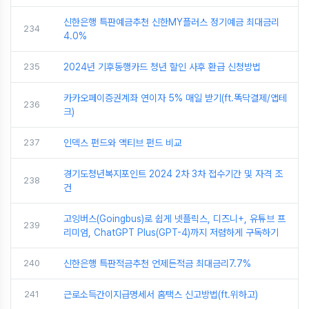
신한은행 특판예금추천 신한MY플러스 정기예금 최대금리
234
4.0%
235
2024년 기후동행카드 청년 할인 사후 환급 신청방법
카카오페이증권계좌 연이자 5% 매일 받기(ft.똑닥결제/앱테
236
크)
237
인덱스 펀드와 액티브 펀드 비교
경기도청년복지포인트 2024 2차 3차 접수기간 및 자격 조
238
건
고잉버스(Goingbus)로 쉽게 넷플릭스, 디즈니+, 유튜브 프
239
리미엄, ChatGPT Plus(GPT-4)까지 저렴하게 구독하기
240
신한은행 특판적금추천 언제든적금 최대금리7.7%
241
근로소득간이지급명세서 홈택스 신고방법(ft.위하고)