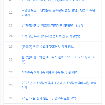
겨울철 보일러 난방온도 온수온도 설정 꿀팁 - 난방비 폭탄
22
피하기
23
JT저축은행 JT점프업ii저축예금 최대금리 3.5%
24
소득 정산부과 동의서 증번호 확인 및 작성방법
25
[공모주] 벡트 수요예측결과 및 청약 정보
한국인이 좋아하는 미국주식 순위 Top 50 ['24 11/26 기
26
준]
27
직계존속 직계비속 직계존비속 뜻, 범위 정리
2025년 기초생활수급자 조건과 기초생활수급비 지원 혜택
28
정리
29
24년 12월 증시 캘린더 / 공모주 일정 요약