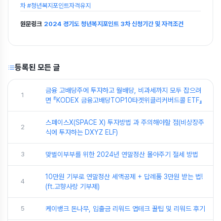
차 #청년복지포인트자격유지
원문링크
2024 경기도 청년복지포인트 3차 신청기간 및 자격조건
등록된 모든 글
금융 고배당주에 투자하고 월배당, 비과세까지 모두 잡으려
1
면 『KODEX 금융고배당TOP10타겟위클리커버드콜 ETF』
스페이스X(SPACE X) 투자방법 과 주의해야할 점(비상장주
2
식에 투자하는 DXYZ ELF)
3
맞벌이부부를 위한 2024년 연말정산 몰아주기 절세 방법
10만원 기부로 연말정산 세액공제 + 답례품 3만원 받는 법!
4
(ft.고향사랑 기부제)
5
케이뱅크 돈나무, 입출금 리워드 앱테크 꿀팁 및 리워드 후기