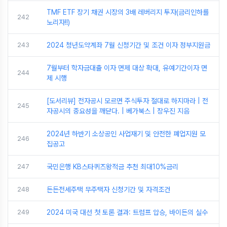
TMF ETF 장기 채권 시장의 3배 레버리지 투자(금리인하를
242
노리자!!)
243
2024 청년도약계좌 7월 신청기간 및 조건 이자 정부지원금
7월부터 학자금대출 이자 면제 대상 확대, 유예기간이자 면
244
제 시행
[도서리뷰] 전자공시 모르면 주식투자 절대로 하지마라 | 전
245
자공시의 중요성을 깨닫다. | 베가북스 | 장우진 지음
2024년 하반기 소상공인 사업재기 및 안전한 폐업지원 모
246
집공고
247
국민은행 KB스타퀴즈왕적금 추천 최대10%금리
248
든든전세주택 무주택자 신청기간 및 자격조건
249
2024 미국 대선 첫 토론 결과: 트럼프 압승, 바이든의 실수