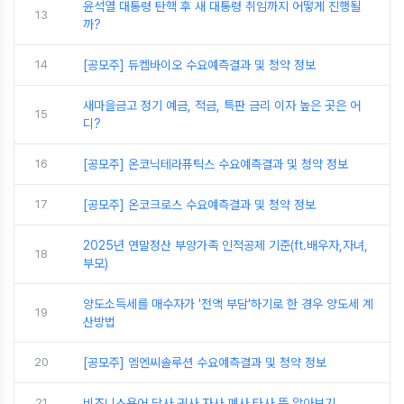
윤석열 대통령 탄핵 후 새 대통령 취임까지 어떻게 진행될
13
까?
14
[공모주] 듀켐바이오 수요예측결과 및 청약 정보
새마을금고 정기 예금, 적금, 특판 금리 이자 높은 곳은 어
15
디?
16
[공모주] 온코닉테라퓨틱스 수요예측결과 및 청약 정보
17
[공모주] 온코크로스 수요예측결과 및 청약 정보
2025년 연말정산 부양가족 인적공제 기준(ft.배우자,자녀,
18
부모)
양도소득세를 매수자가 '전액 부담'하기로 한 경우 양도세 계
19
산방법
20
[공모주] 엠엔씨솔루션 수요예측결과 및 청약 정보
21
비즈니스용어 당사,귀사,자사,폐사,타사 뜻 알아보기