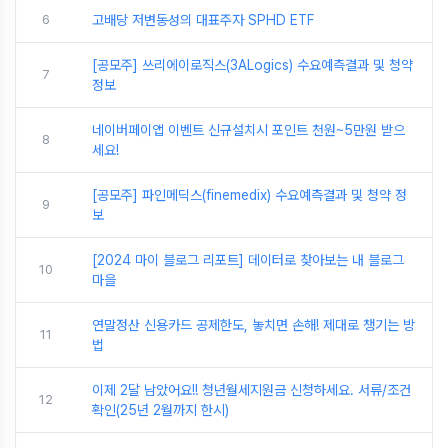
6
고배당 저변동성의 대표주자 SPHD ETF
[공모주] 쓰리에이로직스(3ALogics) 수요예측결과 및 청약
7
정보
네이버페이앱 이벤트 신규설치시 포인트 천원~5만원 받으
8
세요!
[공모주] 파인메딕스(finemedix) 수요예측결과 및 청약 정
9
보
[2024 마이 블로그 리포트] 데이터로 찾아보는 내 블로그
10
마을
연말정산 신용카드 공제한도, 놓치면 손해! 제대로 챙기는 방
11
법
이제 2달 남았어요!! 청년월세지원금 신청하세요. 서류/조건
12
확인(25년 2월까지 한시)