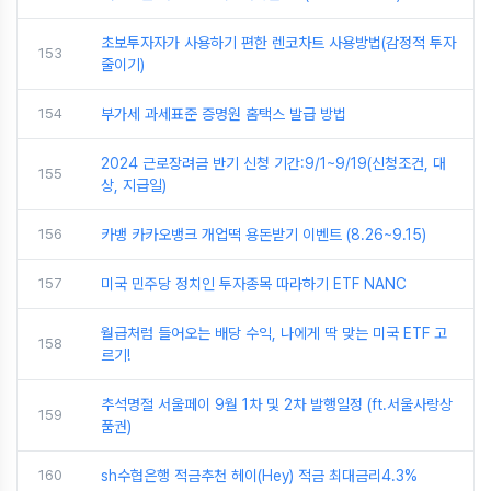
초보투자자가 사용하기 편한 렌코차트 사용방법(감정적 투자
153
줄이기)
154
부가세 과세표준 증명원 홈택스 발급 방법
2024 근로장려금 반기 신청 기간:9/1~9/19(신청조건, 대
155
상, 지급일)
156
카뱅 카카오뱅크 개업떡 용돈받기 이벤트 (8.26~9.15)
157
미국 민주당 정치인 투자종목 따라하기 ETF NANC
월급처럼 들어오는 배당 수익, 나에게 딱 맞는 미국 ETF 고
158
르기!
추석명절 서울페이 9월 1차 및 2차 발행일정 (ft.서울사랑상
159
품권)
160
sh수협은행 적금추천 헤이(Hey) 적금 최대금리4.3%