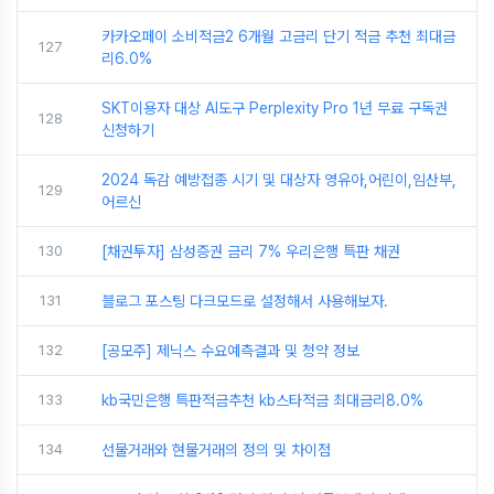
카카오페이 소비적금2 6개월 고금리 단기 적금 추천 최대금
127
리6.0%
SKT이용자 대상 AI도구 Perplexity Pro 1년 무료 구독권
128
신청하기
2024 독감 예방접종 시기 및 대상자 영유아,어린이,임산부,
129
어르신
130
[채권투자] 삼성증권 금리 7% 우리은행 특판 채권
131
블로그 포스팅 다크모드로 설정해서 사용해보자.
132
[공모주] 제닉스 수요예측결과 및 청약 정보
133
kb국민은행 특판적금추천 kb스타적금 최대금리8.0%
134
선물거래와 현물거래의 정의 및 차이점