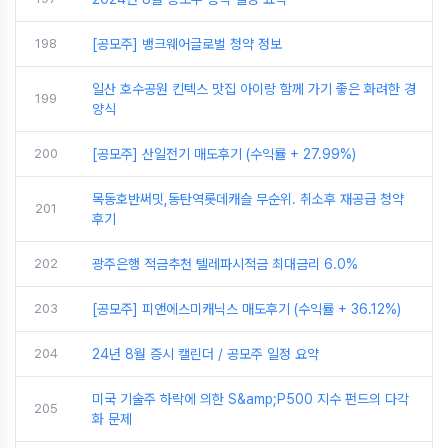
198
[공모주] 뱅크웨어글로벌 청약 정보
일산 호수공원 킨텍스 맛집 아이랑 함께 가기 좋은 화려한 경
199
양식
200
[공모주] 산일전기 매도후기 (수익률 + 27.99%)
목동호반써밋,동탄역롯데캐슬 무순위. 취소후 재공급 청약
201
후기
202
광주은행 적금추천 텔레파시적금 최대금리 6.0%
203
[공모주] 피앤에스미캐닉스 매도후기 (수익률 + 36.12%)
204
24년 8월 증시 캘린더 / 공모주 일정 요약
미국 기술주 하락에 의한 S&amp;P500 지수 펀드의 다각
205
화 문제