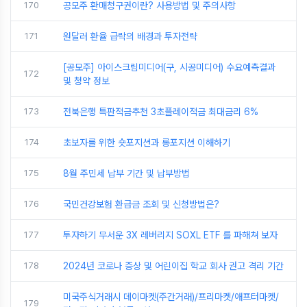
170
공모주 환매청구권이란? 사용방법 및 주의사항
171
원달러 환율 급락의 배경과 투자전략
[공모주] 아이스크림미디어(구, 시공미디어) 수요예측결과
172
및 청약 정보
173
전북은행 특판적금추천 3초플레이적금 최대금리 6%
174
초보자를 위한 숏포지션과 롱포지션 이해하기
175
8월 주민세 납부 기간 및 납부방법
176
국민건강보험 환급금 조회 및 신청방법은?
177
투자하기 무서운 3X 레버리지 SOXL ETF 를 파해쳐 보자
178
2024년 코로나 증상 및 어린이집 학교 회사 권고 격리 기간
미국주식거래시 데이마켓(주간거래)/프리마켓/애프터마켓/
179