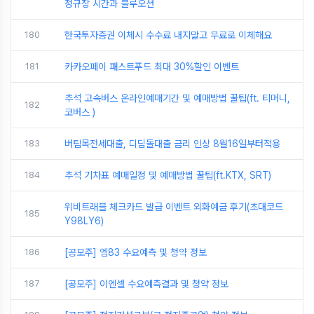
정규장 시간과 블루오션
180
한국투자증권 이체시 수수료 내지말고 무료로 이체해요
181
카카오페이 패스트푸드 최대 30%할인 이벤트
추석 고속버스 온라인예매기간 및 예매방법 꿀팁(ft. 티머니,
182
코버스 )
183
버팀목전세대출, 디딤돌대출 금리 인상 8월16일부터적용
184
추석 기차표 예매일정 및 예매방법 꿀팁(ft.KTX, SRT)
위비트래블 체크카드 발급 이벤트 외화예금 후기(초대코드
185
Y98LY6)
186
[공모주] 엠83 수요예측 및 청약 정보
187
[공모주] 이엔셀 수요예측결과 및 청약 정보