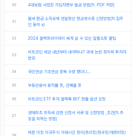
30
4대보험 사업장 가입자명부 발급 방법(ft. PDF 저장)
월세 환급 소득공제 연말정산 현금영수증 신청방법(ft.집주
31
인 동의 x)
32
2024 블랙프라이데이 싸게 살 수 있는 알뜰쇼핑 꿀팁
비트코인 세금 내년부터 내야하나? 과세 논란 정리와 투자자
33
반응
34
국민연금 기초연금 중복 수령 했더니...
35
부동산용어 용적률 뜻, 건폐율 뜻
36
비트코인 ETF 투자 블랙록 IBIT 현물 옵션 상장
생애최초 취득세 감면 신청서 서류 및 신청방법 ,조건(ft.추
37
징을 피하는 방법)
바뀐 미장 미국주식 거래시간 정리(프리장/정규장/애프터장/
38