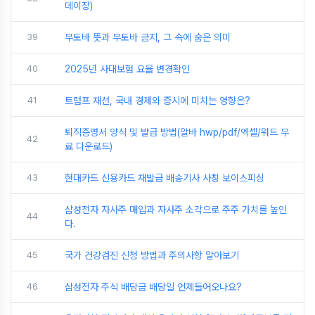
데이장)
39
무토바 뜻과 무토바 금지, 그 속에 숨은 의미
40
2025년 사대보험 요율 변경확인
41
트럼프 재선, 국내 경제와 증시에 미치는 영향은?
퇴직증명서 양식 및 발급 방법(알바 hwp/pdf/엑셀/워드 무
42
료 다운로드)
43
현대카드 신용카드 재발급 배송기사 사칭 보이스피싱
삼성전자 자사주 매입과 자사주 소각으로 주주 가치를 높인
44
다.
45
국가 건강검진 신청 방법과 주의사항 알아보기
46
삼성전자 주식 배당금 배당일 언제들어오나요?