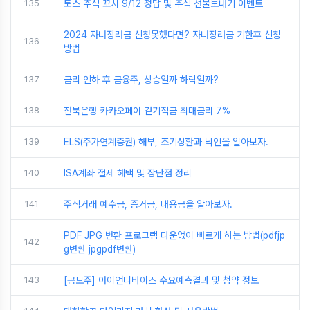
135
토스 추석 꼬치 9/12 정답 및 추석 선물보내기 이벤트
2024 자녀장려금 신청못했다면? 자녀장려금 기한후 신청
136
방법
137
금리 인하 후 금융주, 상승일까 하락일까?
138
전북은행 카카오페이 걷기적금 최대금리 7%
139
ELS(주가연계증권) 해부, 조기상환과 낙인을 알아보자.
140
ISA계좌 절세 혜택 및 장단점 정리
141
주식거래 예수금, 증거금, 대용금을 알아보자.
PDF JPG 변환 프로그램 다운없이 빠르게 하는 방법(pdfjp
142
g변환 jpgpdf변환)
143
[공모주] 아이언디바이스 수요예측결과 및 청약 정보