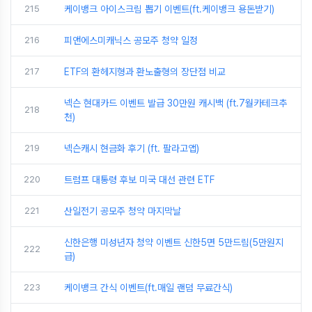
215
케이뱅크 아이스크림 뽑기 이벤트(ft.케이뱅크 용돈받기)
216
피앤에스미캐닉스 공모주 청약 일정
217
ETF의 환헤지형과 환노출형의 장단점 비교
넥슨 현대카드 이벤트 발급 30만원 캐시백 (ft.7월카테크추
218
천)
219
넥슨캐시 현금화 후기 (ft. 팔라고앱)
220
트럼프 대통령 후보 미국 대선 관련 ETF
221
산일전기 공모주 청약 마지막날
신한은행 미성년자 청약 이벤트 신한5면 5만드림(5만원지
222
급)
223
케이뱅크 간식 이벤트(ft.매일 랜덤 무료간식)