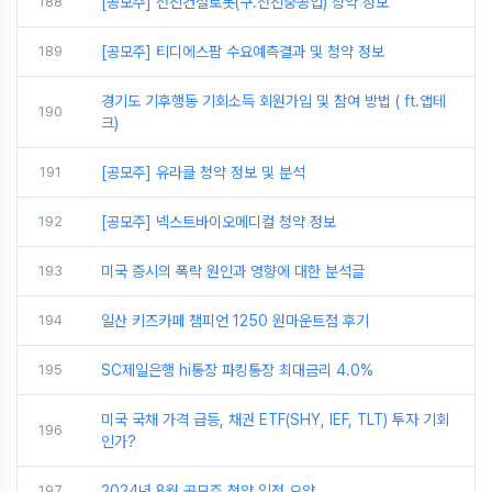
188
[공모주] 전진건설로봇(구.전진중공업) 청약 정보
189
[공모주] 티디에스팜 수요예측결과 및 청약 정보
경기도 기후행동 기회소득 회원가입 및 참여 방법 ( ft.앱테
190
크)
191
[공모주] 유라클 청약 정보 및 분석
192
[공모주] 넥스트바이오메디컬 청약 정보
193
미국 증시의 폭락 원인과 영향에 대한 분석글
194
일산 키즈카페 챔피언 1250 원마운트점 후기
195
SC제일은행 hi통장 파킹통장 최대금리 4.0%
미국 국채 가격 급등, 채권 ETF(SHY, IEF, TLT) 투자 기회
196
인가?
197
2024년 8월 공모주 청약 일정 요약