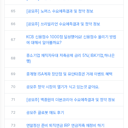
65
[공모주] 노머스 수요예측결과 및 청약 정보
66
[공모주] 쓰리빌리언 수요예측결과 및 청약 정보
KCB 신용점수 1000점 달성했어요! 신용점수 올리기 방법
67
에 대해서 알아볼까요?
중소기업 재직자우대 저축공제 금리 5%( IBK기업,하나은
68
행)
69
중개형 ISA계좌 장단점 및 유안타증권 거래 이벤트 혜택
70
공모주 청약 시장의 열기가 식고 있는것 같아요.
71
[공모주] 백종원의 더본코리아 수요예측결과 및 청약 정보
72
공모주 클로봇 매도 후기
73
연말정산 준비 퇴직연금 IRP 연금저축 재정비 하기