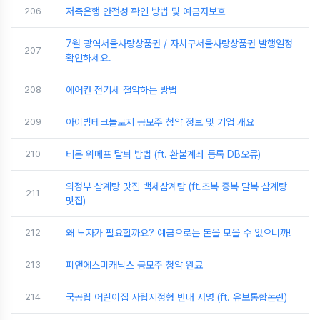
206
저축은행 안전성 확인 방법 및 예금자보호
7월 광역서울사랑상품권 / 자치구서울사랑상품권 발행일정
207
확인하세요.
208
에어컨 전기세 절약하는 방법
209
아이빔테크놀로지 공모주 청약 정보 및 기업 개요
210
티몬 위메프 탈퇴 방법 (ft. 환불계좌 등록 DB오류)
의정부 삼계탕 맛집 백세삼계탕 (ft.초복 중복 말복 삼계탕
211
맛집)
212
왜 투자가 필요할까요? 예금으로는 돈을 모을 수 없으니까!
213
피앤에스미캐닉스 공모주 청약 완료
214
국공립 어린이집 사립지정형 반대 서명 (ft. 유보통합논란)