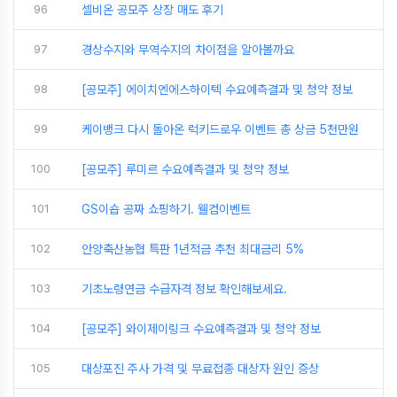
96
셀비온 공모주 상장 매도 후기
97
경상수지와 무역수지의 차이점을 알아볼까요
98
[공모주] 에이치엔에스하이텍 수요예측결과 및 청약 정보
99
케이뱅크 다시 돌아온 럭키드로우 이벤트 총 상금 5천만원
100
[공모주] 루미르 수요예측결과 및 청약 정보
101
GS이숍 공짜 쇼핑하기. 웰컴이벤트
102
안양축산농협 특판 1년적금 추천 최대금리 5%
103
기초노령연금 수급자격 정보 확인해보세요.
104
[공모주] 와이제이링크 수요예측결과 및 청약 정보
105
대상포진 주사 가격 및 무료접종 대상자 원인 증상