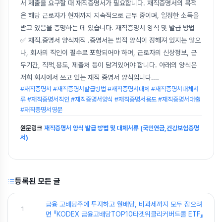
서 제출을 요구할 때 재직증명서가 필요합니다. 재직증명서의 목적
은 해당 근로자가 현재까지 지속적으로 근무 중이며, 일정한 소득을
받고 있음을 증명하는 데 있습니다. 재직증명서 양식 및 발급 방법
✅ 재직.증명서 양식재직 .증명서는 법적 양식이 정해져 있지는 않으
나, 회사의 직인이 필수로 포함되어야 하며, 근로자의 신상정보, 근
무기간, 직책,용도, 제출처 등이 담겨있어야 합니다. 아래의 양식은
저희 회사에서 쓰고 있는 재직 증명서 양식입니다.
...
#재직증명서 #재직증명서발급방법 #재직증명서대체 #재직증명서대체서
류 #재직증명서직인 #재직증명서양식 #재직증명서용도 #재직증명서대출
#재직증명서영문
원문링크
재직증명서 양식 발급 방법 및 대체서류 (국민연금,건강보험증명
서)
등록된 모든 글
금융 고배당주에 투자하고 월배당, 비과세까지 모두 잡으려
1
면 『KODEX 금융고배당TOP10타겟위클리커버드콜 ETF』