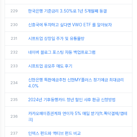
229
한국은행 기준금리 3.50%로 1년 5개월째 동결
230
신흥국에 투자하고 싶다면 VWO ETF 를 알아보자
231
시프트업 상장일 주가 및 유통물량
232
네이버 블로그 포스팅 자동 백업프로그램
233
시프트업 공모주 매도 후기
신한은행 특판예금추천 신한MY플러스 정기예금 최대금리
234
4.0%
235
2024년 기후동행카드 청년 할인 사후 환급 신청방법
카카오페이증권계좌 연이자 5% 매일 받기(ft.똑닥결제/앱테
236
크)
237
인덱스 펀드와 액티브 펀드 비교