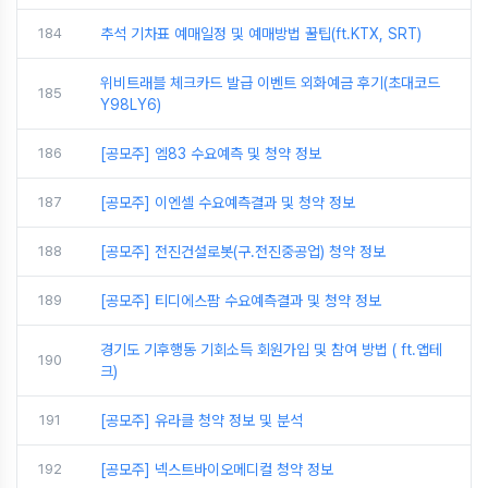
184
추석 기차표 예매일정 및 예매방법 꿀팁(ft.KTX, SRT)
위비트래블 체크카드 발급 이벤트 외화예금 후기(초대코드
185
Y98LY6)
186
[공모주] 엠83 수요예측 및 청약 정보
187
[공모주] 이엔셀 수요예측결과 및 청약 정보
188
[공모주] 전진건설로봇(구.전진중공업) 청약 정보
189
[공모주] 티디에스팜 수요예측결과 및 청약 정보
경기도 기후행동 기회소득 회원가입 및 참여 방법 ( ft.앱테
190
크)
191
[공모주] 유라클 청약 정보 및 분석
192
[공모주] 넥스트바이오메디컬 청약 정보