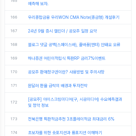
165
예측해 보자.
166
우리종합금융 우리WON CMA Note(종금형) 개설후기
167
24년 9월 증시 캘린더 / 공모주 일정 요약
168
블로그 댓글 공백(스페이스바), 줄바꿈(엔터) 안돼요 오류
169
하나증권 어린이적립식 특판RP 금리7%이벤트
170
공모주 환매청구권이란? 사용방법 및 주의사항
171
원달러 환율 급락의 배경과 투자전략
[공모주] 아이스크림미디어(구, 시공미디어) 수요예측결과
172
및 청약 정보
173
전북은행 특판적금추천 3초플레이적금 최대금리 6%
174
초보자를 위한 숏포지션과 롱포지션 이해하기