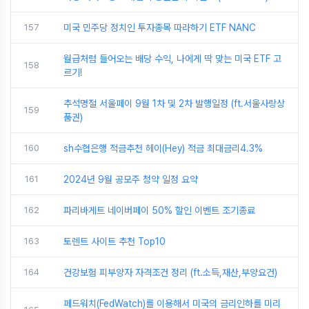
157
미국 민주당 정치인 투자종목 따라하기 ETF NANC
월급처럼 들어오는 배당 수익, 나에게 딱 맞는 미국 ETF 고
158
르기!
추석명절 서울페이 9월 1차 및 2차 발행일정 (ft.서울사랑상
159
품권)
160
sh수협은행 적금추천 헤이(Hey) 적금 최대금리4.3%
161
2024년 9월 공모주 청약 일정 요약
162
파리바게트 네이버페이 50% 할인 이벤트 조기종료
163
토렌트 사이트 추천 Top10
164
건강보험 피부양자 자격조건 정리 (ft.소득,재산,부양요건)
페드워치(FedWatch)를 이용해서 미국의 금리인하를 미리