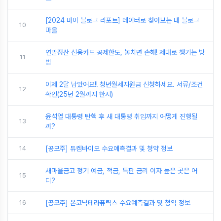
[2024 마이 블로그 리포트] 데이터로 찾아보는 내 블로그
10
마을
연말정산 신용카드 공제한도, 놓치면 손해! 제대로 챙기는 방
11
법
이제 2달 남았어요!! 청년월세지원금 신청하세요. 서류/조건
12
확인(25년 2월까지 한시)
윤석열 대통령 탄핵 후 새 대통령 취임까지 어떻게 진행될
13
까?
14
[공모주] 듀켐바이오 수요예측결과 및 청약 정보
새마을금고 정기 예금, 적금, 특판 금리 이자 높은 곳은 어
15
디?
16
[공모주] 온코닉테라퓨틱스 수요예측결과 및 청약 정보