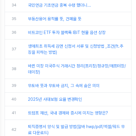
34
국민연금 기초연금 중복 수령 했더니...
35
부동산용어 용적률 뜻, 건폐율 뜻
36
비트코인 ETF 투자 블랙록 IBIT 현물 옵션 상장
생애최초 취득세 감면 신청서 서류 및 신청방법 ,조건(ft.추
37
징을 피하는 방법)
바뀐 미장 미국주식 거래시간 정리(프리장/정규장/애프터장/
38
데이장)
39
무토바 뜻과 무토바 금지, 그 속에 숨은 의미
40
2025년 사대보험 요율 변경확인
41
트럼프 재선, 국내 경제와 증시에 미치는 영향은?
퇴직증명서 양식 및 발급 방법(알바 hwp/pdf/엑셀/워드 무
42
료 다운로드)