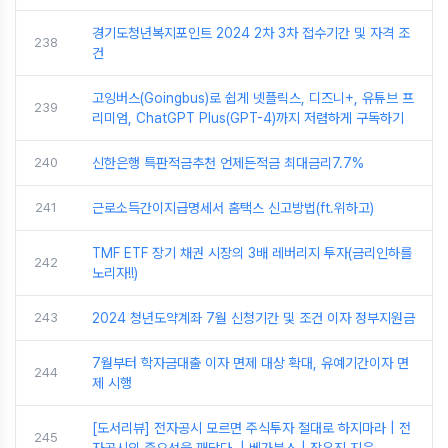
경기도청년복지포인트 2024 2차 3차 접수기간 및 자격 조
238
건
고잉버스(Goingbus)로 쉽게 넷플릭스, 디즈니+, 유튜브 프
239
리미엄, ChatGPT Plus(GPT-4)까지 저렴하게 구독하기
240
신한은행 특판적금추천 언제든적금 최대금리7.7%
241
근로소득간이지급명세서 홈택스 신고방법(ft.위하고)
TMF ETF 장기 채권 시장의 3배 레버리지 투자(금리인하를
242
노리자!!)
243
2024 청년도약계좌 7월 신청기간 및 조건 이자 정부지원금
7월부터 학자금대출 이자 면제 대상 확대, 유예기간이자 면
244
제 시행
[도서리뷰] 전자공시 모르면 주식투자 절대로 하지마라 | 전
245