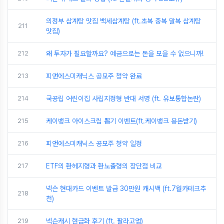
의정부 삼계탕 맛집 백세삼계탕 (ft.초복 중복 말복 삼계탕
211
맛집)
212
왜 투자가 필요할까요? 예금으로는 돈을 모을 수 없으니까!
213
피앤에스미캐닉스 공모주 청약 완료
214
국공립 어린이집 사립지정형 반대 서명 (ft. 유보통합논란)
215
케이뱅크 아이스크림 뽑기 이벤트(ft.케이뱅크 용돈받기)
216
피앤에스미캐닉스 공모주 청약 일정
217
ETF의 환헤지형과 환노출형의 장단점 비교
넥슨 현대카드 이벤트 발급 30만원 캐시백 (ft.7월카테크추
218
천)
219
넥슨캐시 현금화 후기 (ft. 팔라고앱)