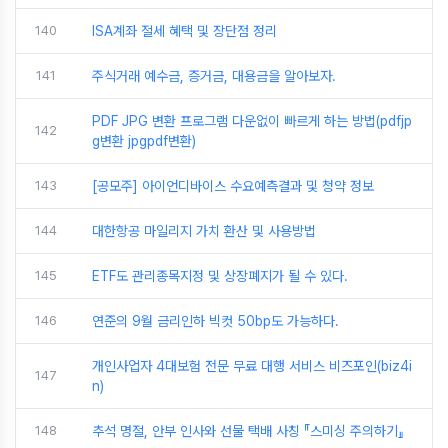
140
ISA계좌 절세 혜택 및 장단점 정리
141
주식거래 예수금, 증거금, 대용금을 알아보자.
PDF JPG 변환 프로그램 다운없이 빠르게 하는 방법(pdfjp
142
g변환 jpgpdf변환)
143
[공모주] 아이언디바이스 수요예측결과 및 청약 정보
144
대한항공 마일리지 가치 환산 및 사용방법
145
ETF도 관리종목지정 및 상장폐지가 될 수 있다.
146
연준의 9월 금리인하 빅컷 50bp도 가능하다.
개인사업자 4대보험 전문 무료 대행 서비스 비즈포인(biz4i
147
n)
148
추석 명절, 안부 인사와 선물 택배 사칭 『스미싱 주의하기』