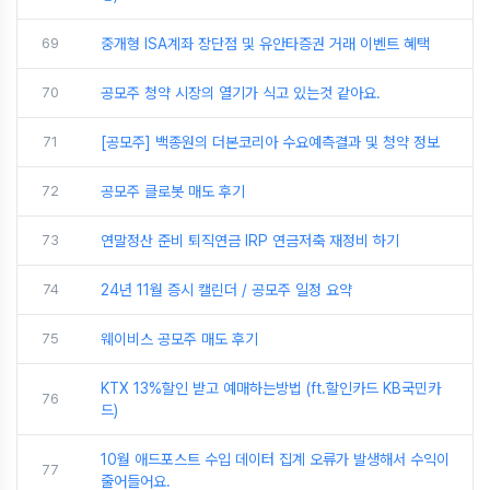
69
중개형 ISA계좌 장단점 및 유안타증권 거래 이벤트 혜택
70
공모주 청약 시장의 열기가 식고 있는것 같아요.
71
[공모주] 백종원의 더본코리아 수요예측결과 및 청약 정보
72
공모주 클로봇 매도 후기
73
연말정산 준비 퇴직연금 IRP 연금저축 재정비 하기
74
24년 11월 증시 캘린더 / 공모주 일정 요약
75
웨이비스 공모주 매도 후기
KTX 13%할인 받고 예매하는방법 (ft.할인카드 KB국민카
76
드)
10월 애드포스트 수입 데이터 집계 오류가 발생해서 수익이
77
줄어들어요.