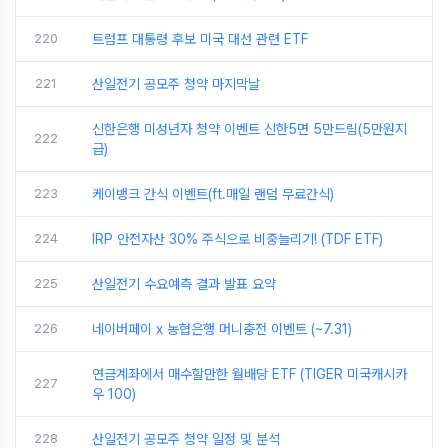
220
트럼프 대통령 후보 미국 대선 관련 ETF
221
산일전기 공모주 청약 마지막날
신한은행 미성년자 청약 이벤트 신한5면 5만드림(5만원지
222
급)
223
케이뱅크 간식 이벤트(ft.매일 랜덤 무료간식)
224
IRP 안전자산 30% 주식으로 비중늘리기! (TDF ETF)
225
산일전기 수요예측 결과 발표 요약
226
네이버페이 x 농협은행 머니충전 이벤트 (~7.31)
연금계좌에서 매수할만한 월배당 ETF (TIGER 미국캐시카
227
우 100)
228
산일전기 공모주 청약 일정 및 분석