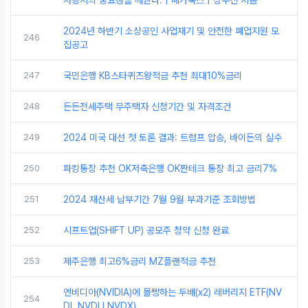
자공시의 중요성을 깨닫다. | 베가북스 | 장우진 지음
2024년 하반기 소상공인 사업재기 및 안전한 폐업지원 모
246
집공고
247
국민은행 KB스타퀴즈왕적금 추천 최대10%금리
248
든든전세주택 무주택자 신청기간 및 자격조건
249
2024 미국 대선 첫 토론 결과: 트럼프 압승, 바이든의 실수
250
파킹통장 추천 OK저축은행 OK짠테크 통장 최고 금리7%
251
2024 재산세 납부기간 7월 9월 부과기준 조회방법
252
시프트업(SHIFT UP) 공모주 청약 신청 완료
253
제주은행 최고6%금리 MZ플랜적금 추천
엔비디아(NVIDIA)에 몰빵하는 두배(x2) 레버리지 ETF(NV
254
DL,NVDU,NVDX)