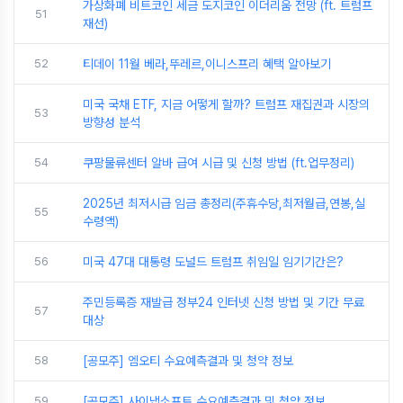
가상화폐 비트코인 세금 도지코인 이더리움 전망 (ft. 트럼프
51
재선)
52
티데이 11월 베라,뚜레르,이니스프리 혜택 알아보기
미국 국채 ETF, 지금 어떻게 할까? 트럼프 재집권과 시장의
53
방향성 분석
54
쿠팡물류센터 알바 급여 시급 및 신청 방법 (ft.업무정리)
2025년 최저시급 임금 총정리(주휴수당,최저월급,연봉,실
55
수령액)
56
미국 47대 대통령 도널드 트럼프 취임일 임기기간은?
주민등록증 재발급 정부24 인터넷 신청 방법 및 기간 무료
57
대상
58
[공모주] 엠오티 수요예측결과 및 청약 정보
59
[공모주] 사이냅소프트 수요예측결과 및 청약 정보