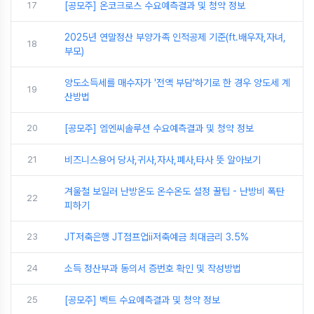
17
[공모주] 온코크로스 수요예측결과 및 청약 정보
2025년 연말정산 부양가족 인적공제 기준(ft.배우자,자녀,
18
부모)
양도소득세를 매수자가 '전액 부담'하기로 한 경우 양도세 계
19
산방법
20
[공모주] 엠엔씨솔루션 수요예측결과 및 청약 정보
21
비즈니스용어 당사,귀사,자사,폐사,타사 뜻 알아보기
겨울철 보일러 난방온도 온수온도 설정 꿀팁 - 난방비 폭탄
22
피하기
23
JT저축은행 JT점프업ii저축예금 최대금리 3.5%
24
소득 정산부과 동의서 증번호 확인 및 작성방법
25
[공모주] 벡트 수요예측결과 및 청약 정보