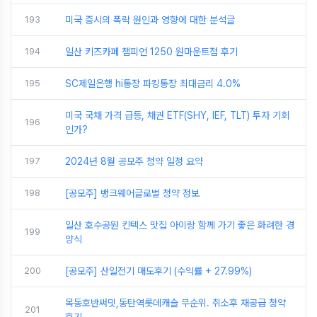
193
미국 증시의 폭락 원인과 영향에 대한 분석글
194
일산 키즈카페 챔피언 1250 원마운트점 후기
195
SC제일은행 hi통장 파킹통장 최대금리 4.0%
미국 국채 가격 급등, 채권 ETF(SHY, IEF, TLT) 투자 기회
196
인가?
197
2024년 8월 공모주 청약 일정 요약
198
[공모주] 뱅크웨어글로벌 청약 정보
일산 호수공원 킨텍스 맛집 아이랑 함께 가기 좋은 화려한 경
199
양식
200
[공모주] 산일전기 매도후기 (수익률 + 27.99%)
목동호반써밋,동탄역롯데캐슬 무순위. 취소후 재공급 청약
201