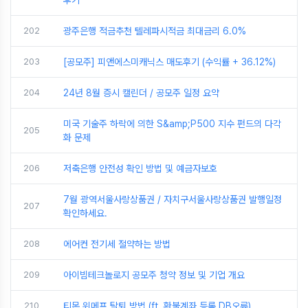
후기
202
광주은행 적금추천 텔레파시적금 최대금리 6.0%
203
[공모주] 피앤에스미캐닉스 매도후기 (수익률 + 36.12%)
204
24년 8월 증시 캘린더 / 공모주 일정 요약
미국 기술주 하락에 의한 S&amp;P500 지수 펀드의 다각
205
화 문제
206
저축은행 안전성 확인 방법 및 예금자보호
7월 광역서울사랑상품권 / 자치구서울사랑상품권 발행일정
207
확인하세요.
208
에어컨 전기세 절약하는 방법
209
아이빔테크놀로지 공모주 청약 정보 및 기업 개요
210
티몬 위메프 탈퇴 방법 (ft. 환불계좌 등록 DB오류)