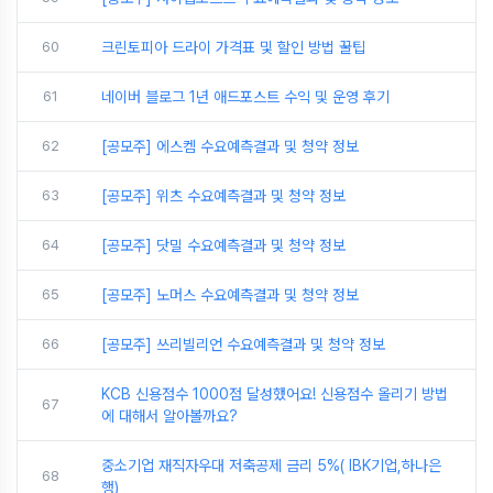
60
크린토피아 드라이 가격표 및 할인 방법 꿀팁
61
네이버 블로그 1년 애드포스트 수익 및 운영 후기
62
[공모주] 에스켐 수요예측결과 및 청약 정보
63
[공모주] 위츠 수요예측결과 및 청약 정보
64
[공모주] 닷밀 수요예측결과 및 청약 정보
65
[공모주] 노머스 수요예측결과 및 청약 정보
66
[공모주] 쓰리빌리언 수요예측결과 및 청약 정보
KCB 신용점수 1000점 달성했어요! 신용점수 올리기 방법
67
에 대해서 알아볼까요?
중소기업 재직자우대 저축공제 금리 5%( IBK기업,하나은
68
행)