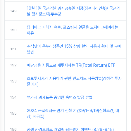
10월 1일 국군의날 임시공휴일 지정(징검다리연휴)/ 국군의
149
날 행사정보/휴무수당
딥페이크 피해자 속출. 포스팅시 얼굴을 모자이크해야하는
150
이유
추석맞이 온누리상품권 15% 상향 할인 사용처 확대 및 구매
151
방법
152
배당금을 자동으로 재투자하는 TR(Total Return) ETF
초보투자자가 사용하기 편한 렌코차트 사용방법(감정적 투자
153
줄이기)
154
부가세 과세표준 증명원 홈택스 발급 방법
2024 근로장려금 반기 신청 기간:9/1~9/19(신청조건, 대
155
상, 지급일)
156
카뱅 카카오뱅크 개업떡 용돈받기 이벤트 (8.26~9.15)