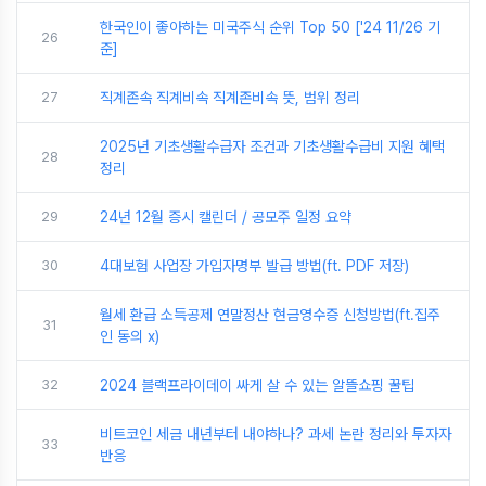
한국인이 좋아하는 미국주식 순위 Top 50 ['24 11/26 기
26
준]
27
직계존속 직계비속 직계존비속 뜻, 범위 정리
2025년 기초생활수급자 조건과 기초생활수급비 지원 혜택
28
정리
29
24년 12월 증시 캘린더 / 공모주 일정 요약
30
4대보험 사업장 가입자명부 발급 방법(ft. PDF 저장)
월세 환급 소득공제 연말정산 현금영수증 신청방법(ft.집주
31
인 동의 x)
32
2024 블랙프라이데이 싸게 살 수 있는 알뜰쇼핑 꿀팁
비트코인 세금 내년부터 내야하나? 과세 논란 정리와 투자자
33
반응