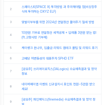
스페이스X(SPACE X) 투자방법 과 주의해야할 점(비상장주
2
식에 투자하는 DXYZ ELF)
3
맞벌이부부를 위한 2024년 연말정산 몰아주기 절세 방법
10만원 기부로 연말정산 세액공제 + 답례품 3만원 받는 법!
4
(ft.고향사랑 기부제)
5
케이뱅크 돈나무, 입출금 리워드 앱테크 꿀팁 및 리워드 후기
6
고배당 저변동성의 대표주자 SPHD ETF
[공모주] 쓰리에이로직스(3ALogics) 수요예측결과 및 청약
7
정보
네이버페이앱 이벤트 신규설치시 포인트 천원~5만원 받으
8
세요!
[공모주] 파인메딕스(finemedix) 수요예측결과 및 청약 정
9
보