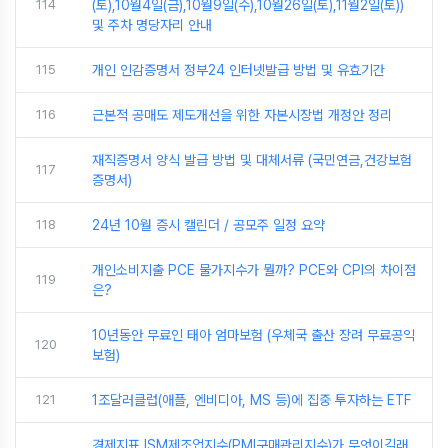
114
(토),10월4일(금),10월9일(수),10월26일(토),11월2일(토))
및 주차 명당자리 안내
115
개인 인감증명서 정부24 인터넷발급 방법 및 유효기간
116
근본적 공매도 제도개선을 위한 자본시장법 개정안 정리
재직증명서 양식 발급 방법 및 대체서류 (국민연금,건강보험
117
증명서)
118
24년 10월 증시 캘린더 / 공모주 일정 요약
개인소비지출 PCE 물가지수가 뭘까? PCE와 CPI의 차이점
119
은?
10년동안 무료인 태아 엄마보험 (우체국 출산 장려 무료공익
120
보험)
121
1조달러클럽(애플, 엔비디아, MS 등)에 집중 투자하는 ETF
경제지표 ISM제조업지수(PMI구매관리지수)가 무엇이길래