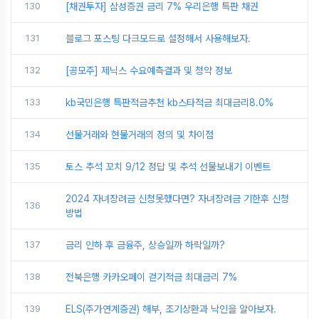
130
[채권투자] 삼성증권 금리 7% 우리은행 특판 채권
131
블로그 포스팅 다크모드로 설정해서 사용해보자.
132
[공모주] 제닉스 수요예측결과 및 청약 정보
133
kb국민은행 특판적금추천 kb스타적금 최대금리8.0%
134
선물거래와 현물거래의 정의 및 차이점
135
토스 추석 꼬치 9/12 정답 및 추석 선물보내기 이벤트
2024 자녀장려금 신청못했다면? 자녀장려금 기한후 신청
136
방법
137
금리 인하 후 금융주, 상승일까 하락일까?
138
전북은행 카카오페이 걷기적금 최대금리 7%
139
ELS(주가연계증권) 해부, 조기상환과 낙인을 알아보자.