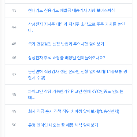
43
현대카드 신용카드 재발급 배송기사 사칭 보이스피싱
삼성전자 자사주 매입과 자사주 소각으로 주주 가치를 높인
44
다.
45
국가 건강검진 신청 방법과 주의사항 알아보기
46
삼성전자 주식 배당금 배당일 언제들어오나요?
운전면허 적성검사 갱신 온라인 신청 알아보기(ft.1종보통 경
47
찰서 수령)
파이코인 상장 가능한가? PI코인 현재 KYC인증도 안되는
48
데...
49
회사 직급 순서 직책 직위 차이점 알아보기(ft.승진연차)
50
유명 연예인 나오는 꿈 해몽 해석 알아보기