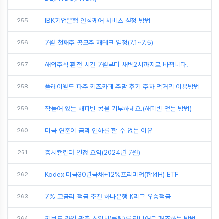
255
IBK기업은행 안심케어 서비스 설정 방법
256
7월 첫째주 공모주 재테크 일정(7.1~7.5)
257
해외주식 환전 시간 7월부터 새벽2시까지로 바뀝니다.
258
플레이월드 파주 키즈카페 주말 후기 주차 먹거리 이용방법
259
잠들어 있는 해피빈 콩을 기부하세요.(해피빈 얻는 방법)
260
미국 연준이 금리 인하를 할 수 없는 이유
261
증시캘린더 일정 요약(2024년 7월)
262
Kodex 미국30년국채+12%프리미엄(합성H) ETF
263
7% 고금리 적금 추천 하나은행 K리그 우승적금
264
키보드 카일 광축 스위치(클릭)를 리니어로 개조하는 방법