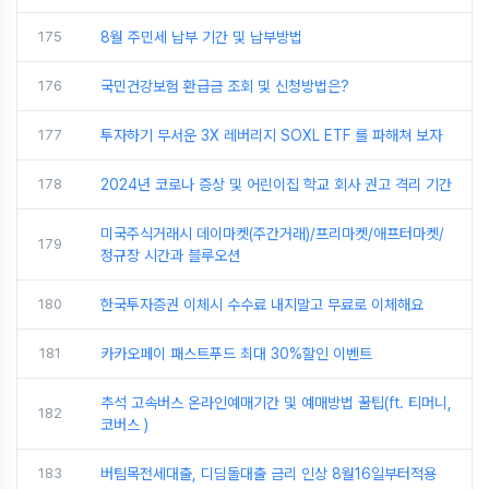
175
8월 주민세 납부 기간 및 납부방법
176
국민건강보험 환급금 조회 및 신청방법은?
177
투자하기 무서운 3X 레버리지 SOXL ETF 를 파해쳐 보자
178
2024년 코로나 증상 및 어린이집 학교 회사 권고 격리 기간
미국주식거래시 데이마켓(주간거래)/프리마켓/애프터마켓/
179
정규장 시간과 블루오션
180
한국투자증권 이체시 수수료 내지말고 무료로 이체해요
181
카카오페이 패스트푸드 최대 30%할인 이벤트
추석 고속버스 온라인예매기간 및 예매방법 꿀팁(ft. 티머니,
182
코버스 )
183
버팀목전세대출, 디딤돌대출 금리 인상 8월16일부터적용