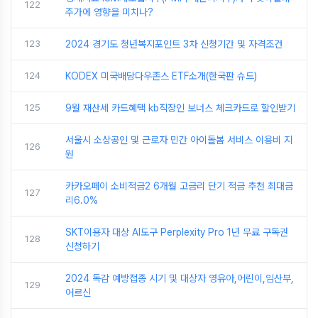
122
주가에 영향을 미치나?
123
2024 경기도 청년복지포인트 3차 신청기간 및 자격조건
124
KODEX 미국배당다우존스 ETF소개(한국판 슈드)
125
9월 재산세 카드혜택 kb직장인 보너스 체크카드로 할인받기
서울시 소상공인 및 근로자 민간 아이돌봄 서비스 이용비 지
126
원
카카오페이 소비적금2 6개월 고금리 단기 적금 추천 최대금
127
리6.0%
SKT이용자 대상 AI도구 Perplexity Pro 1년 무료 구독권
128
신청하기
2024 독감 예방접종 시기 및 대상자 영유아,어린이,임산부,
129
어르신