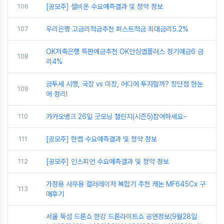
106
[공모주] 셀비온 수요예측결과 및 청약 정보
107
우리은행 고금리적금추천 퍼스트적금 최대금리5.2%
OK저축은행 특판예금추천 OK안심앱플러스 정기예금6 금
108
리4%
금투세 시행, 국장 vs 미장, 어디에 투자할까? 장단점 한눈
109
에 정리!
110
카카오뱅크 26일 굿모닝 챌린지(시즌5)참여하세요~
111
[공모주] 한켐 수요예측결과 및 청약 정보
112
[공모주] 인스피언 수요예측결과 및 청약 정보
가정용 사무용 컬러레이저 복합기 추천 캐논 MF645Cx 구
113
매후기
서울 뚝섬 드론쇼 한강 드론라이트쇼 공연정보(9월28일