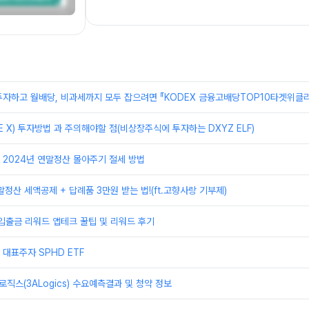
자하고 월배당, 비과세까지 모두 잡으려면 『KODEX 금융고배당TOP10타겟위클리
E X) 투자방법 과 주의해야할 점(비상장주식에 투자하는 DXYZ ELF)
2024년 연말정산 몰아주기 절세 방법
말정산 세액공제 + 답례품 3만원 받는 법!(ft.고향사랑 기부제)
입출금 리워드 앱테크 꿀팁 및 리워드 후기
대표주자 SPHD ETF
로직스(3ALogics) 수요예측결과 및 청약 정보