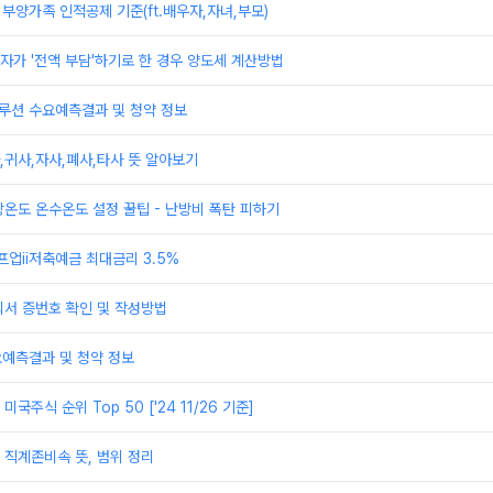
 부양가족 인적공제 기준(ft.배우자,자녀,부모)
가 '전액 부담'하기로 한 경우 양도세 계산방법
루션 수요예측결과 및 청약 정보
귀사,자사,폐사,타사 뜻 알아보기
온도 온수온도 설정 꿀팁 - 난방비 폭탄 피하기
프업ii저축예금 최대금리 3.5%
의서 증번호 확인 및 작성방법
요예측결과 및 청약 정보
국주식 순위 Top 50 ['24 11/26 기준]
직계존비속 뜻, 범위 정리