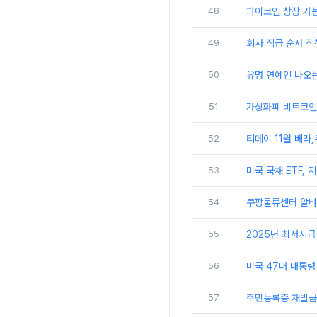
48
파이코인 상장 가능
49
회사 직급 순서 직
50
유명 연예인 나오는
51
가상화폐 비트코인 
52
티데이 11월 베라
53
미국 국채 ETF,
54
쿠팡물류센터 알바 
55
2025년 최저시급
56
미국 47대 대통령
57
주민등록증 재발급 