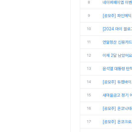
8
네이버페이앱 이벤
9
[공모주] 파인메딕스
10
[2024 마이 블
11
연말정산 신용카드 
12
이제 2달 남았어요
13
윤석열 대통령 탄핵
14
[공모주] 듀켐바이
15
새마을금고 정기 예
16
[공모주] 온코닉
17
[공모주] 온코크로