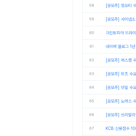
58
[공모주] 엠오티 
59
[공모주] 사이냅소
60
크린토피아 드라이 
61
네이버 블로그 1년
62
[공모주] 에스켐 
63
[공모주] 위츠 수
64
[공모주] 닷밀 수
65
[공모주] 노머스 
66
[공모주] 쓰리빌리
67
KCB 신용점수 1