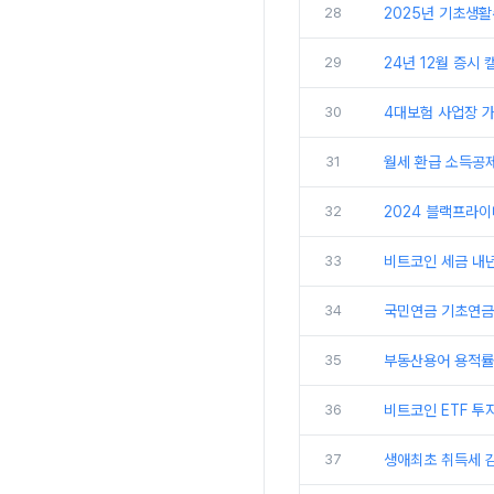
28
2025년 기초생
29
24년 12월 증시 
30
4대보험 사업장 가입
31
월세 환급 소득공제
32
2024 블랙프라이
33
비트코인 세금 내
34
국민연금 기초연금 
35
부동산용어 용적률 
36
비트코인 ETF 투자
37
생애최초 취득세 감