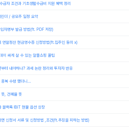
활수급자 조건과 기초생활수급비 지원 혜택 정리
캘린더 / 공모주 일정 요약
자명부 발급 방법(ft. PDF 저장)
 연말정산 현금영수증 신청방법(ft.집주인 동의 x)
데이 싸게 살 수 있는 알뜰쇼핑 꿀팁
년부터 내야하나? 과세 논란 정리와 투자자 반응
중복 수령 했더니...
뜻, 건폐율 뜻
 블랙록 IBIT 현물 옵션 상장
면 신청서 서류 및 신청방법 ,조건(ft.추징을 피하는 방법)