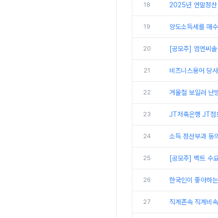
18
2025년 연말정산
19
양도소득세를 매수자
20
[공모주] 엠엔씨솔
21
비즈니스용어 당사,
22
겨울철 보일러 난방
23
JT저축은행 JT점
24
소득 정산부과 동
25
[공모주] 벡트 수
26
한국인이 좋아하는 미
27
직계존속 직계비속 