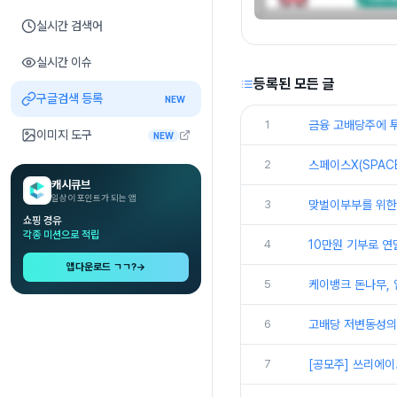
실시간 검색어
실시간 이슈
등록된 모든 글
구글검색 등록
NEW
1
금융 고배당주에 투
이미지 도구
NEW
2
스페이스X(SPAC
캐시큐브
일상이 포인트가 되는 앱
3
맞벌이부부를 위한 
쇼핑 경유
각종 미션으로 적립
4
10만원 기부로 연
앱다운로드 ㄱㄱ?
→
5
케이뱅크 돈나무, 
6
고배당 저변동성의 
7
[공모주] 쓰리에이