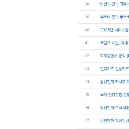
38
바뀐 미장 미국주
39
무토바 뜻과 무토바
40
2025년 사대보험
41
트럼프 재선, 국내
42
퇴직증명서 양식 및
43
현대카드 신용카드
44
삼성전자 자사주 
45
국가 건강검진 신
46
삼성전자 주식 배
47
운전면허 적성검사 