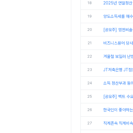
18
2025년 연말정산
19
양도소득세를 매수자
20
[공모주] 엠엔씨솔
21
비즈니스용어 당사,
22
겨울철 보일러 난방
23
JT저축은행 JT점
24
소득 정산부과 동
25
[공모주] 벡트 수
26
한국인이 좋아하는 미
27
직계존속 직계비속 