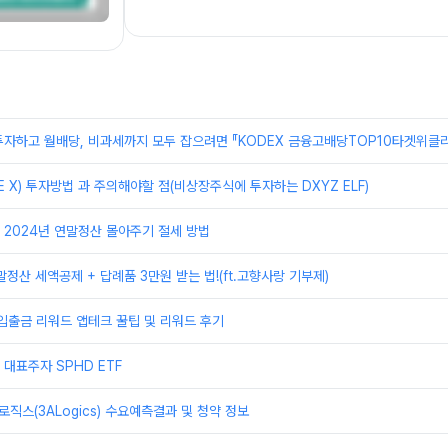
자하고 월배당, 비과세까지 모두 잡으려면 『KODEX 금융고배당TOP10타겟위클리
E X) 투자방법 과 주의해야할 점(비상장주식에 투자하는 DXYZ ELF)
2024년 연말정산 몰아주기 절세 방법
말정산 세액공제 + 답례품 3만원 받는 법!(ft.고향사랑 기부제)
입출금 리워드 앱테크 꿀팁 및 리워드 후기
대표주자 SPHD ETF
로직스(3ALogics) 수요예측결과 및 청약 정보