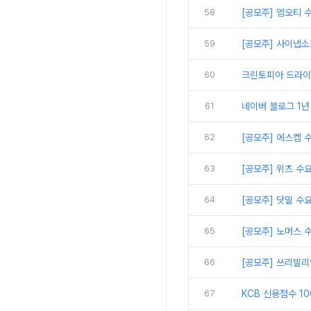
58
[공모주] 엠오티 
59
[공모주] 사이냅소
60
크린토피아 드라이 
61
네이버 블로그 1년
62
[공모주] 에스켐 
63
[공모주] 위츠 수
64
[공모주] 닷밀 수
65
[공모주] 노머스 
66
[공모주] 쓰리빌리
67
KCB 신용점수 1