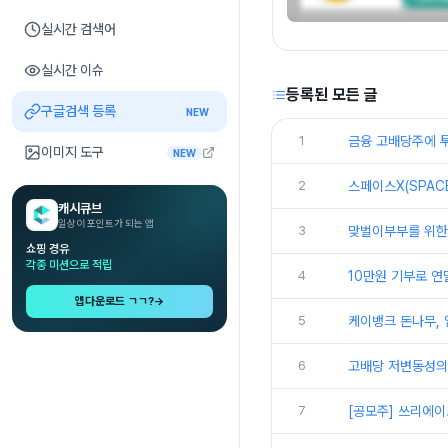
실시간 검색어
실시간 이슈
등록된 모든 글
구글검색 등록
NEW
1
금융 고배당주에 투
이미지 도구
NEW
2
스페이스X(SPAC
캐시큐브
일상이 포인트가 되는 앱
3
맞벌이부부를 위한 
쇼핑 경유
각종 미션으로 적립
4
10만원 기부로 연
앱다운로드 ㄱㄱ?
→
5
케이뱅크 돈나무, 
6
고배당 저변동성의 
7
[공모주] 쓰리에이