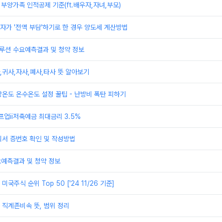
 부양가족 인적공제 기준(ft.배우자,자녀,부모)
가 '전액 부담'하기로 한 경우 양도세 계산방법
루션 수요예측결과 및 청약 정보
귀사,자사,폐사,타사 뜻 알아보기
온도 온수온도 설정 꿀팁 - 난방비 폭탄 피하기
프업ii저축예금 최대금리 3.5%
의서 증번호 확인 및 작성방법
요예측결과 및 청약 정보
국주식 순위 Top 50 ['24 11/26 기준]
직계존비속 뜻, 범위 정리