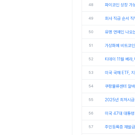
48
파이코인 상장 가능
49
회사 직급 순서 직
50
유명 연예인 나오는
51
가상화폐 비트코인 
52
티데이 11월 베라
53
미국 국채 ETF,
54
쿠팡물류센터 알바 
55
2025년 최저시급
56
미국 47대 대통령
57
주민등록증 재발급 