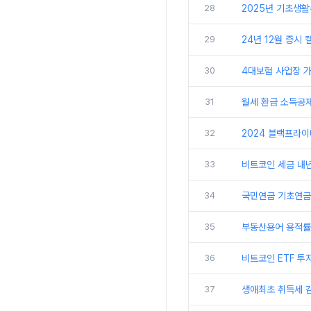
28
2025년 기초생
29
24년 12월 증시 
30
4대보험 사업장 가입
31
월세 환급 소득공제
32
2024 블랙프라이
33
비트코인 세금 내
34
국민연금 기초연금 
35
부동산용어 용적률 
36
비트코인 ETF 투자
37
생애최초 취득세 감