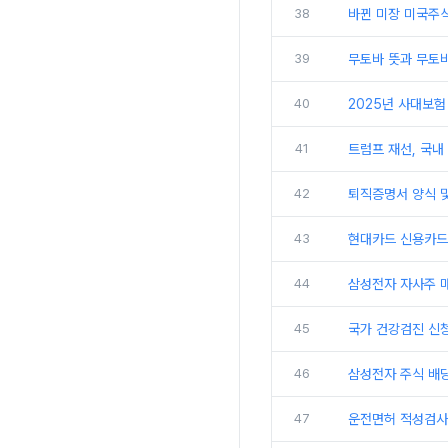
38
바뀐 미장 미국주
39
무토바 뜻과 무토바
40
2025년 사대보험
41
트럼프 재선, 국내
42
퇴직증명서 양식 및
43
현대카드 신용카드
44
삼성전자 자사주 
45
국가 건강검진 신
46
삼성전자 주식 배
47
운전면허 적성검사 