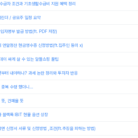
활수급자 조건과 기초생활수급비 지원 혜택 정리
캘린더 / 공모주 일정 요약
자명부 발급 방법(ft. PDF 저장)
 연말정산 현금영수증 신청방법(ft.집주인 동의 x)
데이 싸게 살 수 있는 알뜰쇼핑 꿀팁
년부터 내야하나? 과세 논란 정리와 투자자 반응
중복 수령 했더니...
뜻, 건폐율 뜻
 블랙록 IBIT 현물 옵션 상장
면 신청서 서류 및 신청방법 ,조건(ft.추징을 피하는 방법)