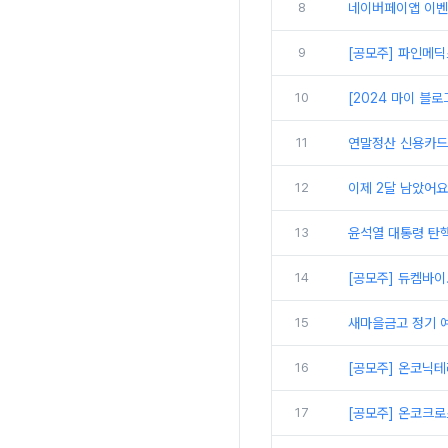
8
네이버페이앱 이벤
9
[공모주] 파인메딕스
10
[2024 마이 블
11
연말정산 신용카드 
12
이제 2달 남았어요
13
윤석열 대통령 탄핵
14
[공모주] 듀켐바이
15
새마을금고 정기 예
16
[공모주] 온코닉
17
[공모주] 온코크로