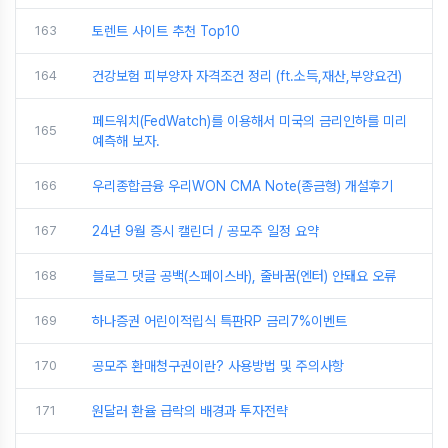
163
토렌트 사이트 추천 Top10
164
건강보험 피부양자 자격조건 정리 (ft.소득,재산,부양요건)
페드워치(FedWatch)를 이용해서 미국의 금리인하를 미리
165
예측해 보자.
166
우리종합금융 우리WON CMA Note(종금형) 개설후기
167
24년 9월 증시 캘린더 / 공모주 일정 요약
168
블로그 댓글 공백(스페이스바), 줄바꿈(엔터) 안돼요 오류
169
하나증권 어린이적립식 특판RP 금리7%이벤트
170
공모주 환매청구권이란? 사용방법 및 주의사항
171
원달러 환율 급락의 배경과 투자전략