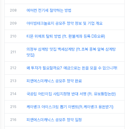
208
에어컨 전기세 절약하는 방법
209
아이빔테크놀로지 공모주 청약 정보 및 기업 개요
210
티몬 위메프 탈퇴 방법 (ft. 환불계좌 등록 DB오류)
의정부 삼계탕 맛집 백세삼계탕 (ft.초복 중복 말복 삼계탕
211
맛집)
212
왜 투자가 필요할까요? 예금으로는 돈을 모을 수 없으니까!
213
피앤에스미캐닉스 공모주 청약 완료
214
국공립 어린이집 사립지정형 반대 서명 (ft. 유보통합논란)
215
케이뱅크 아이스크림 뽑기 이벤트(ft.케이뱅크 용돈받기)
216
피앤에스미캐닉스 공모주 청약 일정