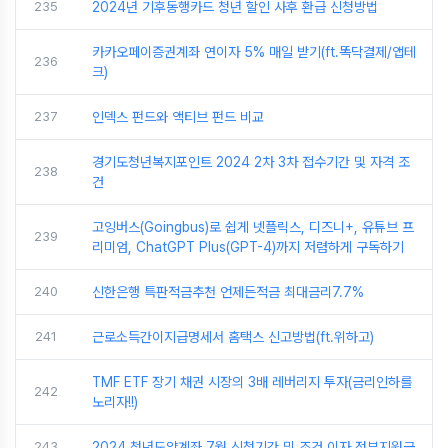
235
2024년 기후동행카드 청년 할인 사후 환급 신청방법
카카오페이증권계좌 연이자 5% 매일 받기(ft.똑닥결제/앱테
236
크)
237
인덱스 펀드와 액티브 펀드 비교
경기도청년복지포인트 2024 2차 3차 접수기간 및 자격 조
238
건
고잉버스(Goingbus)로 쉽게 넷플릭스, 디즈니+, 유튜브 프
239
리미엄, ChatGPT Plus(GPT-4)까지 저렴하게 구독하기
240
신한은행 특판적금추천 언제든적금 최대금리7.7%
241
근로소득간이지급명세서 홈택스 신고방법(ft.위하고)
TMF ETF 장기 채권 시장의 3배 레버리지 투자(금리인하를
242
노리자!!)
243
2024 청년도약계좌 7월 신청기간 및 조건 이자 정부지원금