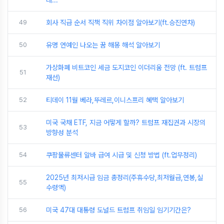
데...
49
회사 직급 순서 직책 직위 차이점 알아보기(ft.승진연차)
50
유명 연예인 나오는 꿈 해몽 해석 알아보기
가상화폐 비트코인 세금 도지코인 이더리움 전망 (ft. 트럼프
51
재선)
52
티데이 11월 베라,뚜레르,이니스프리 혜택 알아보기
미국 국채 ETF, 지금 어떻게 할까? 트럼프 재집권과 시장의
53
방향성 분석
54
쿠팡물류센터 알바 급여 시급 및 신청 방법 (ft.업무정리)
2025년 최저시급 임금 총정리(주휴수당,최저월급,연봉,실
55
수령액)
56
미국 47대 대통령 도널드 트럼프 취임일 임기기간은?