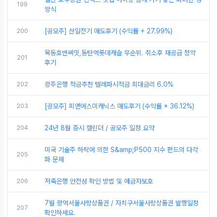
199
양식
200
[공모주] 산일전기 매도후기 (수익률 + 27.99%)
목동호반써밋,동탄역롯데캐슬 무순위. 취소후 재공급 청약
201
후기
202
광주은행 적금추천 텔레파시적금 최대금리 6.0%
203
[공모주] 피앤에스미캐닉스 매도후기 (수익률 + 36.12%)
204
24년 8월 증시 캘린더 / 공모주 일정 요약
미국 기술주 하락에 의한 S&amp;P500 지수 펀드의 다각
205
화 문제
206
저축은행 안전성 확인 방법 및 예금자보호
7월 광역서울사랑상품권 / 자치구서울사랑상품권 발행일정
207
확인하세요.