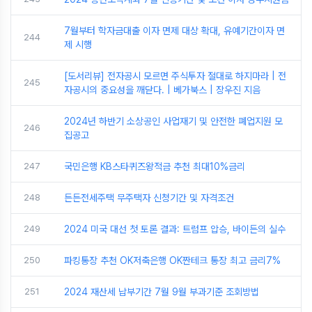
7월부터 학자금대출 이자 면제 대상 확대, 유예기간이자 면
244
제 시행
[도서리뷰] 전자공시 모르면 주식투자 절대로 하지마라 | 전
245
자공시의 중요성을 깨닫다. | 베가북스 | 장우진 지음
2024년 하반기 소상공인 사업재기 및 안전한 폐업지원 모
246
집공고
247
국민은행 KB스타퀴즈왕적금 추천 최대10%금리
248
든든전세주택 무주택자 신청기간 및 자격조건
249
2024 미국 대선 첫 토론 결과: 트럼프 압승, 바이든의 실수
250
파킹통장 추천 OK저축은행 OK짠테크 통장 최고 금리7%
251
2024 재산세 납부기간 7월 9월 부과기준 조회방법