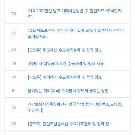
KTX 13%할인 받고 예매하는방법 (ft.할인카드 KB국민카
76
드)
10월 애드포스트 수입 데이터 집계 오류가 발생해서 수익이
77
줄어들어요.
78
[공모주] 토모큐브 수요예측결과 및 청약 정보
79
자진퇴사 실업급여 조건 수급자격 및 필요 서류
80
[공모주] 에어레인 수요예측결과 및 청약 정보
81
물려있는 해외(미국) 주식팔아 양도세 줄이는 방법
건강보험자격득실확인서 발급 방법(ft.인터넷,팩스,모바일,
82
주민센터)
83
[공모주] 탑런토탈솔루션 수요예측결과 및 청약 정보