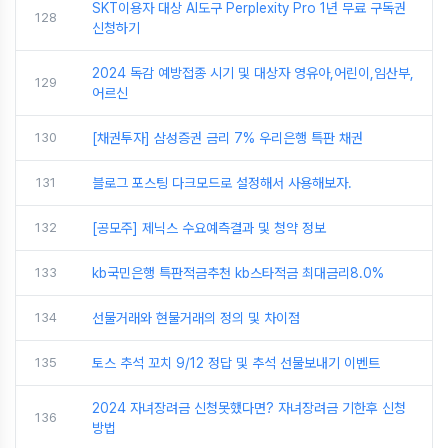
SKT이용자 대상 AI도구 Perplexity Pro 1년 무료 구독권
128
신청하기
2024 독감 예방접종 시기 및 대상자 영유아,어린이,임산부,
129
어르신
130
[채권투자] 삼성증권 금리 7% 우리은행 특판 채권
131
블로그 포스팅 다크모드로 설정해서 사용해보자.
132
[공모주] 제닉스 수요예측결과 및 청약 정보
133
kb국민은행 특판적금추천 kb스타적금 최대금리8.0%
134
선물거래와 현물거래의 정의 및 차이점
135
토스 추석 꼬치 9/12 정답 및 추석 선물보내기 이벤트
2024 자녀장려금 신청못했다면? 자녀장려금 기한후 신청
136
방법