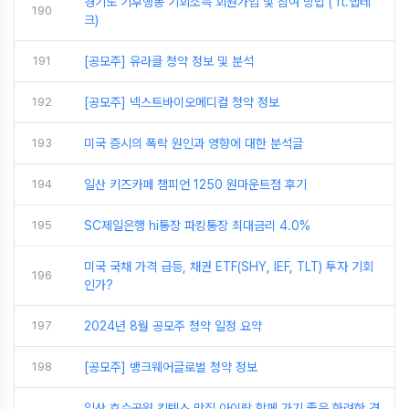
경기도 기후행동 기회소득 회원가입 및 참여 방법 ( ft.앱테
190
크)
191
[공모주] 유라클 청약 정보 및 분석
192
[공모주] 넥스트바이오메디컬 청약 정보
193
미국 증시의 폭락 원인과 영향에 대한 분석글
194
일산 키즈카페 챔피언 1250 원마운트점 후기
195
SC제일은행 hi통장 파킹통장 최대금리 4.0%
미국 국채 가격 급등, 채권 ETF(SHY, IEF, TLT) 투자 기회
196
인가?
197
2024년 8월 공모주 청약 일정 요약
198
[공모주] 뱅크웨어글로벌 청약 정보
일산 호수공원 킨텍스 맛집 아이랑 함께 가기 좋은 화려한 경