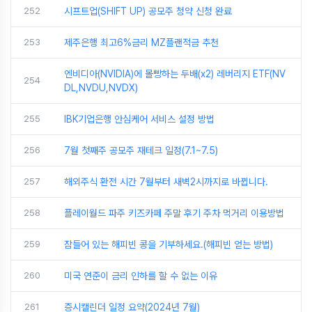
252
시프트업(SHIFT UP) 공모주 청약 신청 완료
253
제주은행 최고6%금리 MZ플랜적금 추천
엔비디아(NVIDIA)에 몰빵하는 두배(x2) 레버리지 ETF(NV
254
DL,NVDU,NVDX)
255
IBK기업은행 안심케어 서비스 설정 방법
256
7월 첫째주 공모주 재테크 일정(7.1~7.5)
257
해외주식 환전 시간 7월부터 새벽2시까지로 바뀝니다.
258
플레이월드 파주 키즈카페 주말 후기 주차 먹거리 이용방법
259
잠들어 있는 해피빈 콩을 기부하세요.(해피빈 얻는 방법)
260
미국 연준이 금리 인하를 할 수 없는 이유
261
증시캘린더 일정 요약(2024년 7월)