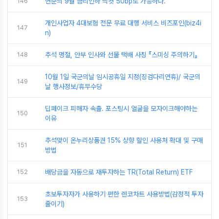
146
연준의 9월 금리인하 빅컷 50bp도 가능하다.
개인사업자 4대보험 전문 무료 대행 서비스 비즈포인(biz4i
147
n)
148
추석 명절, 안부 인사와 선물 택배 사칭 『스미싱 주의하기』
10월 1일 국군의날 임시공휴일 지정(징검다리연휴)/ 국군의
149
날 행사정보/휴무수당
딥페이크 피해자 속출. 포스팅시 얼굴을 모자이크해야하는
150
이유
추석맞이 온누리상품권 15% 상향 할인 사용처 확대 및 구매
151
방법
152
배당금을 자동으로 재투자하는 TR(Total Return) ETF
초보투자자가 사용하기 편한 렌코차트 사용방법(감정적 투자
153
줄이기)