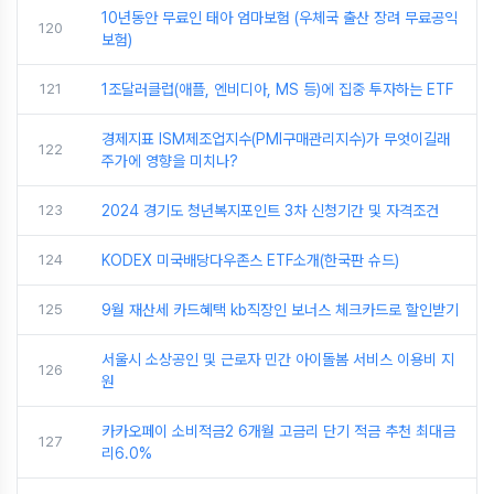
10년동안 무료인 태아 엄마보험 (우체국 출산 장려 무료공익
120
보험)
121
1조달러클럽(애플, 엔비디아, MS 등)에 집중 투자하는 ETF
경제지표 ISM제조업지수(PMI구매관리지수)가 무엇이길래
122
주가에 영향을 미치나?
123
2024 경기도 청년복지포인트 3차 신청기간 및 자격조건
124
KODEX 미국배당다우존스 ETF소개(한국판 슈드)
125
9월 재산세 카드혜택 kb직장인 보너스 체크카드로 할인받기
서울시 소상공인 및 근로자 민간 아이돌봄 서비스 이용비 지
126
원
카카오페이 소비적금2 6개월 고금리 단기 적금 추천 최대금
127
리6.0%