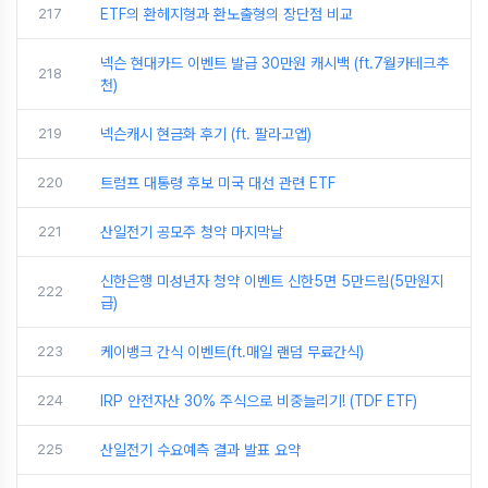
217
ETF의 환헤지형과 환노출형의 장단점 비교
넥슨 현대카드 이벤트 발급 30만원 캐시백 (ft.7월카테크추
218
천)
219
넥슨캐시 현금화 후기 (ft. 팔라고앱)
220
트럼프 대통령 후보 미국 대선 관련 ETF
221
산일전기 공모주 청약 마지막날
신한은행 미성년자 청약 이벤트 신한5면 5만드림(5만원지
222
급)
223
케이뱅크 간식 이벤트(ft.매일 랜덤 무료간식)
224
IRP 안전자산 30% 주식으로 비중늘리기! (TDF ETF)
225
산일전기 수요예측 결과 발표 요약