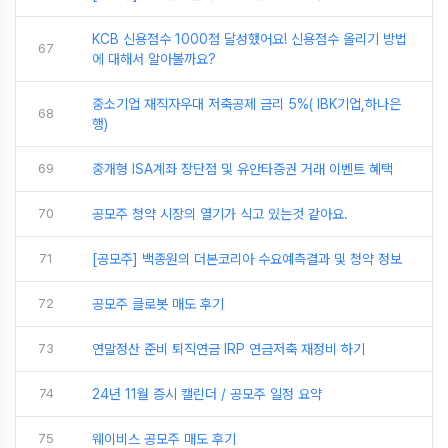
KCB 신용점수 1000점 달성했어요! 신용점수 올리기 방법
67
에 대해서 알아볼까요?
중소기업 재직자우대 저축공제 금리 5%( IBK기업,하나은
68
행)
69
중개형 ISA계좌 장단점 및 유안타증권 거래 이벤트 혜택
70
공모주 청약 시장의 열기가 식고 있는것 같아요.
71
[공모주] 백종원의 더본코리아 수요예측결과 및 청약 정보
72
공모주 클로봇 매도 후기
73
연말정산 준비 퇴직연금 IRP 연금저축 재정비 하기
74
24년 11월 증시 캘린더 / 공모주 일정 요약
75
웨이비스 공모주 매도 후기