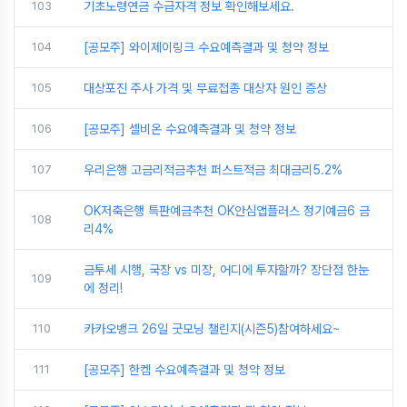
103
기초노령연금 수급자격 정보 확인해보세요.
104
[공모주] 와이제이링크 수요예측결과 및 청약 정보
105
대상포진 주사 가격 및 무료접종 대상자 원인 증상
106
[공모주] 셀비온 수요예측결과 및 청약 정보
107
우리은행 고금리적금추천 퍼스트적금 최대금리5.2%
OK저축은행 특판예금추천 OK안심앱플러스 정기예금6 금
108
리4%
금투세 시행, 국장 vs 미장, 어디에 투자할까? 장단점 한눈
109
에 정리!
110
카카오뱅크 26일 굿모닝 챌린지(시즌5)참여하세요~
111
[공모주] 한켐 수요예측결과 및 청약 정보