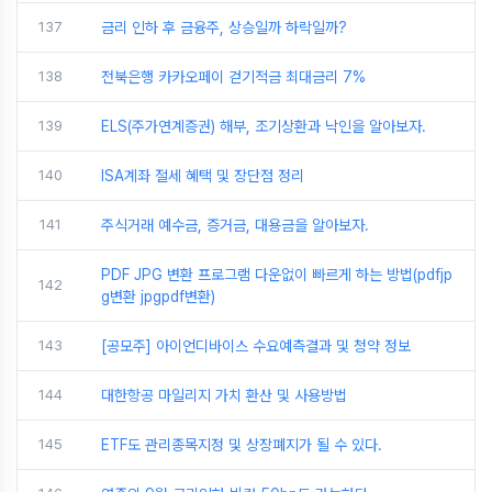
137
금리 인하 후 금융주, 상승일까 하락일까?
138
전북은행 카카오페이 걷기적금 최대금리 7%
139
ELS(주가연계증권) 해부, 조기상환과 낙인을 알아보자.
140
ISA계좌 절세 혜택 및 장단점 정리
141
주식거래 예수금, 증거금, 대용금을 알아보자.
PDF JPG 변환 프로그램 다운없이 빠르게 하는 방법(pdfjp
142
g변환 jpgpdf변환)
143
[공모주] 아이언디바이스 수요예측결과 및 청약 정보
144
대한항공 마일리지 가치 환산 및 사용방법
145
ETF도 관리종목지정 및 상장폐지가 될 수 있다.