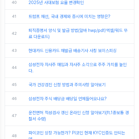
40
2025년 사대보험 요율 변경확인
41
트럼프 재선, 국내 경제와 증시에 미치는 영향은?
퇴직증명서 양식 및 발급 방법(알바 hwp/pdf/엑셀/워드 무
42
료 다운로드)
43
현대카드 신용카드 재발급 배송기사 사칭 보이스피싱
삼성전자 자사주 매입과 자사주 소각으로 주주 가치를 높인
44
다.
45
국가 건강검진 신청 방법과 주의사항 알아보기
46
삼성전자 주식 배당금 배당일 언제들어오나요?
운전면허 적성검사 갱신 온라인 신청 알아보기(ft.1종보통 경
47
찰서 수령)
파이코인 상장 가능한가? PI코인 현재 KYC인증도 안되는
48