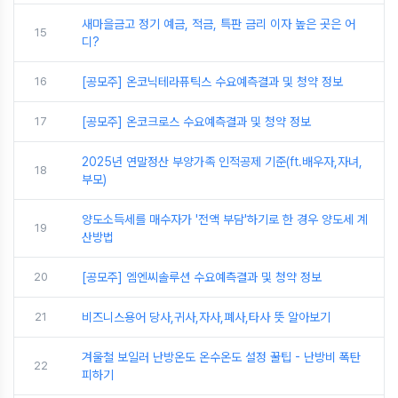
새마을금고 정기 예금, 적금, 특판 금리 이자 높은 곳은 어
15
디?
16
[공모주] 온코닉테라퓨틱스 수요예측결과 및 청약 정보
17
[공모주] 온코크로스 수요예측결과 및 청약 정보
2025년 연말정산 부양가족 인적공제 기준(ft.배우자,자녀,
18
부모)
양도소득세를 매수자가 '전액 부담'하기로 한 경우 양도세 계
19
산방법
20
[공모주] 엠엔씨솔루션 수요예측결과 및 청약 정보
21
비즈니스용어 당사,귀사,자사,폐사,타사 뜻 알아보기
겨울철 보일러 난방온도 온수온도 설정 꿀팁 - 난방비 폭탄
22
피하기