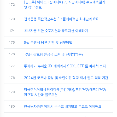
[공모주] 아이스크림미디어(구, 시공미디어) 수요예측결과
172
및 청약 정보
173
전북은행 특판적금추천 3초플레이적금 최대금리 6%
174
초보자를 위한 숏포지션과 롱포지션 이해하기
175
8월 주민세 납부 기간 및 납부방법
176
국민건강보험 환급금 조회 및 신청방법은?
177
투자하기 무서운 3X 레버리지 SOXL ETF 를 파해쳐 보자
178
2024년 코로나 증상 및 어린이집 학교 회사 권고 격리 기간
미국주식거래시 데이마켓(주간거래)/프리마켓/애프터마켓/
179
정규장 시간과 블루오션
180
한국투자증권 이체시 수수료 내지말고 무료로 이체해요