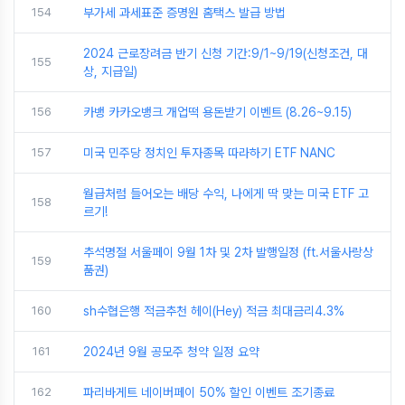
154
부가세 과세표준 증명원 홈택스 발급 방법
2024 근로장려금 반기 신청 기간:9/1~9/19(신청조건, 대
155
상, 지급일)
156
카뱅 카카오뱅크 개업떡 용돈받기 이벤트 (8.26~9.15)
157
미국 민주당 정치인 투자종목 따라하기 ETF NANC
월급처럼 들어오는 배당 수익, 나에게 딱 맞는 미국 ETF 고
158
르기!
추석명절 서울페이 9월 1차 및 2차 발행일정 (ft.서울사랑상
159
품권)
160
sh수협은행 적금추천 헤이(Hey) 적금 최대금리4.3%
161
2024년 9월 공모주 청약 일정 요약
162
파리바게트 네이버페이 50% 할인 이벤트 조기종료