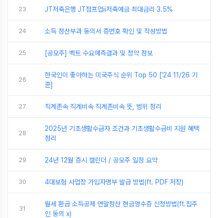
23
JT저축은행 JT점프업ii저축예금 최대금리 3.5%
24
소득 정산부과 동의서 증번호 확인 및 작성방법
25
[공모주] 벡트 수요예측결과 및 청약 정보
한국인이 좋아하는 미국주식 순위 Top 50 ['24 11/26 기
26
준]
27
직계존속 직계비속 직계존비속 뜻, 범위 정리
2025년 기초생활수급자 조건과 기초생활수급비 지원 혜택
28
정리
29
24년 12월 증시 캘린더 / 공모주 일정 요약
30
4대보험 사업장 가입자명부 발급 방법(ft. PDF 저장)
월세 환급 소득공제 연말정산 현금영수증 신청방법(ft.집주
31
인 동의 x)