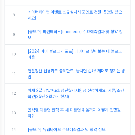
네이버페이앱 이벤트 신규설치시 포인트 천원~5만원 받으
8
세요!
[공모주] 파인메딕스(finemedix) 수요예측결과 및 청약 정
9
보
[2024 마이 블로그 리포트] 데이터로 찾아보는 내 블로그
10
마을
연말정산 신용카드 공제한도, 놓치면 손해! 제대로 챙기는 방
11
법
이제 2달 남았어요!! 청년월세지원금 신청하세요. 서류/조건
12
확인(25년 2월까지 한시)
윤석열 대통령 탄핵 후 새 대통령 취임까지 어떻게 진행될
13
까?
14
[공모주] 듀켐바이오 수요예측결과 및 청약 정보