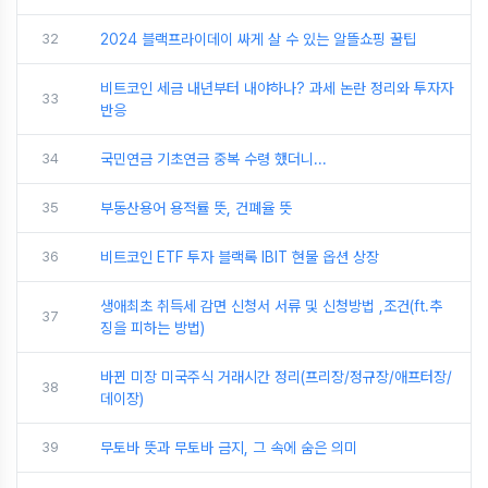
32
2024 블랙프라이데이 싸게 살 수 있는 알뜰쇼핑 꿀팁
비트코인 세금 내년부터 내야하나? 과세 논란 정리와 투자자
33
반응
34
국민연금 기초연금 중복 수령 했더니...
35
부동산용어 용적률 뜻, 건폐율 뜻
36
비트코인 ETF 투자 블랙록 IBIT 현물 옵션 상장
생애최초 취득세 감면 신청서 서류 및 신청방법 ,조건(ft.추
37
징을 피하는 방법)
바뀐 미장 미국주식 거래시간 정리(프리장/정규장/애프터장/
38
데이장)
39
무토바 뜻과 무토바 금지, 그 속에 숨은 의미