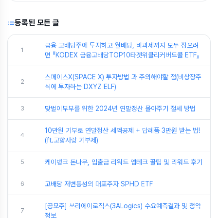
등록된 모든 글
금융 고배당주에 투자하고 월배당, 비과세까지 모두 잡으려
1
면 『KODEX 금융고배당TOP10타겟위클리커버드콜 ETF』
스페이스X(SPACE X) 투자방법 과 주의해야할 점(비상장주
2
식에 투자하는 DXYZ ELF)
3
맞벌이부부를 위한 2024년 연말정산 몰아주기 절세 방법
10만원 기부로 연말정산 세액공제 + 답례품 3만원 받는 법!
4
(ft.고향사랑 기부제)
5
케이뱅크 돈나무, 입출금 리워드 앱테크 꿀팁 및 리워드 후기
6
고배당 저변동성의 대표주자 SPHD ETF
[공모주] 쓰리에이로직스(3ALogics) 수요예측결과 및 청약
7
정보