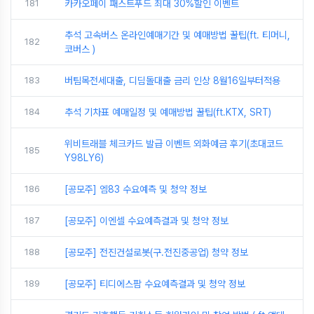
181
카카오페이 패스트푸드 최대 30%할인 이벤트
추석 고속버스 온라인예매기간 및 예매방법 꿀팁(ft. 티머니,
182
코버스 )
183
버팀목전세대출, 디딤돌대출 금리 인상 8월16일부터적용
184
추석 기차표 예매일정 및 예매방법 꿀팁(ft.KTX, SRT)
위비트래블 체크카드 발급 이벤트 외화예금 후기(초대코드
185
Y98LY6)
186
[공모주] 엠83 수요예측 및 청약 정보
187
[공모주] 이엔셀 수요예측결과 및 청약 정보
188
[공모주] 전진건설로봇(구.전진중공업) 청약 정보
189
[공모주] 티디에스팜 수요예측결과 및 청약 정보