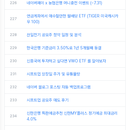
226
네이버페이 x 농협은행 머니충전 이벤트 (~7.31)
연금계좌에서 매수할만한 월배당 ETF (TIGER 미국캐시카
227
우 100)
228
산일전기 공모주 청약 일정 및 분석
229
한국은행 기준금리 3.50%로 1년 5개월째 동결
230
신흥국에 투자하고 싶다면 VWO ETF 를 알아보자
231
시프트업 상장일 주가 및 유통물량
232
네이버 블로그 포스팅 자동 백업프로그램
233
시프트업 공모주 매도 후기
신한은행 특판예금추천 신한MY플러스 정기예금 최대금리
234
4.0%