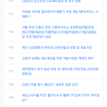
112
[공모주] 인스피언 수요예측결과 및 청약 정보
가정용 사무용 컬러레이저 복합기 추천 캐논 MF645Cx 구
113
매후기
서울 뚝섬 드론쇼 한강 드론라이트쇼 공연정보(9월28일
114
(토),10월4일(금),10월9일(수),10월26일(토),11월2일(토))
및 주차 명당자리 안내
115
개인 인감증명서 정부24 인터넷발급 방법 및 유효기간
116
근본적 공매도 제도개선을 위한 자본시장법 개정안 정리
재직증명서 양식 발급 방법 및 대체서류 (국민연금,건강보험
117
증명서)
118
24년 10월 증시 캘린더 / 공모주 일정 요약
개인소비지출 PCE 물가지수가 뭘까? PCE와 CPI의 차이점
119
은?