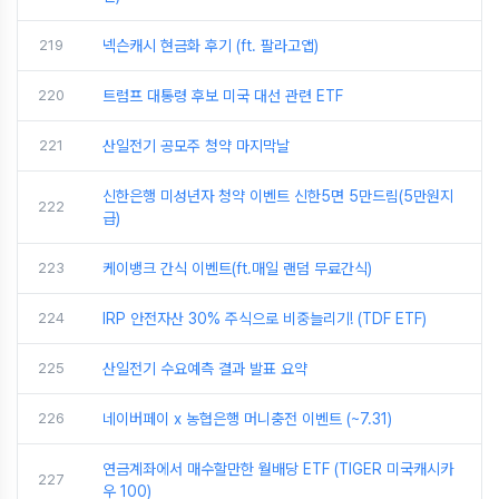
219
넥슨캐시 현금화 후기 (ft. 팔라고앱)
220
트럼프 대통령 후보 미국 대선 관련 ETF
221
산일전기 공모주 청약 마지막날
신한은행 미성년자 청약 이벤트 신한5면 5만드림(5만원지
222
급)
223
케이뱅크 간식 이벤트(ft.매일 랜덤 무료간식)
224
IRP 안전자산 30% 주식으로 비중늘리기! (TDF ETF)
225
산일전기 수요예측 결과 발표 요약
226
네이버페이 x 농협은행 머니충전 이벤트 (~7.31)
연금계좌에서 매수할만한 월배당 ETF (TIGER 미국캐시카
227
우 100)