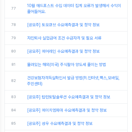
10월 애드포스트 수입 데이터 집계 오류가 발생해서 수익이
77
줄어들어요.
78
[공모주] 토모큐브 수요예측결과 및 청약 정보
79
자진퇴사 실업급여 조건 수급자격 및 필요 서류
80
[공모주] 에어레인 수요예측결과 및 청약 정보
81
물려있는 해외(미국) 주식팔아 양도세 줄이는 방법
건강보험자격득실확인서 발급 방법(ft.인터넷,팩스,모바일,
82
주민센터)
83
[공모주] 탑런토탈솔루션 수요예측결과 및 청약 정보
84
[공모주] 에이치엠파마 수요예측결과 및 청약 정보
85
[공모주] 성우 수요예측결과 및 청약 정보