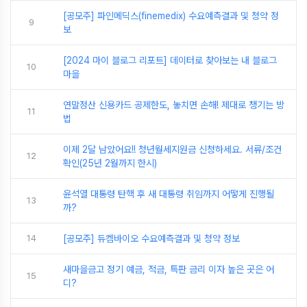
[공모주] 파인메딕스(finemedix) 수요예측결과 및 청약 정
9
보
[2024 마이 블로그 리포트] 데이터로 찾아보는 내 블로그
10
마을
연말정산 신용카드 공제한도, 놓치면 손해! 제대로 챙기는 방
11
법
이제 2달 남았어요!! 청년월세지원금 신청하세요. 서류/조건
12
확인(25년 2월까지 한시)
윤석열 대통령 탄핵 후 새 대통령 취임까지 어떻게 진행될
13
까?
14
[공모주] 듀켐바이오 수요예측결과 및 청약 정보
새마을금고 정기 예금, 적금, 특판 금리 이자 높은 곳은 어
15
디?