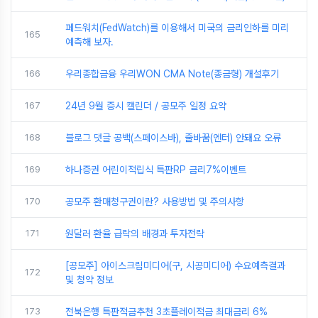
페드워치(FedWatch)를 이용해서 미국의 금리인하를 미리
165
예측해 보자.
166
우리종합금융 우리WON CMA Note(종금형) 개설후기
167
24년 9월 증시 캘린더 / 공모주 일정 요약
168
블로그 댓글 공백(스페이스바), 줄바꿈(엔터) 안돼요 오류
169
하나증권 어린이적립식 특판RP 금리7%이벤트
170
공모주 환매청구권이란? 사용방법 및 주의사항
171
원달러 환율 급락의 배경과 투자전략
[공모주] 아이스크림미디어(구, 시공미디어) 수요예측결과
172
및 청약 정보
173
전북은행 특판적금추천 3초플레이적금 최대금리 6%