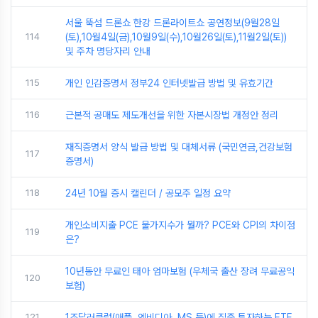
서울 뚝섬 드론쇼 한강 드론라이트쇼 공연정보(9월28일
114
(토),10월4일(금),10월9일(수),10월26일(토),11월2일(토))
및 주차 명당자리 안내
115
개인 인감증명서 정부24 인터넷발급 방법 및 유효기간
116
근본적 공매도 제도개선을 위한 자본시장법 개정안 정리
재직증명서 양식 발급 방법 및 대체서류 (국민연금,건강보험
117
증명서)
118
24년 10월 증시 캘린더 / 공모주 일정 요약
개인소비지출 PCE 물가지수가 뭘까? PCE와 CPI의 차이점
119
은?
10년동안 무료인 태아 엄마보험 (우체국 출산 장려 무료공익
120
보험)
121
1조달러클럽(애플, 엔비디아, MS 등)에 집중 투자하는 ETF