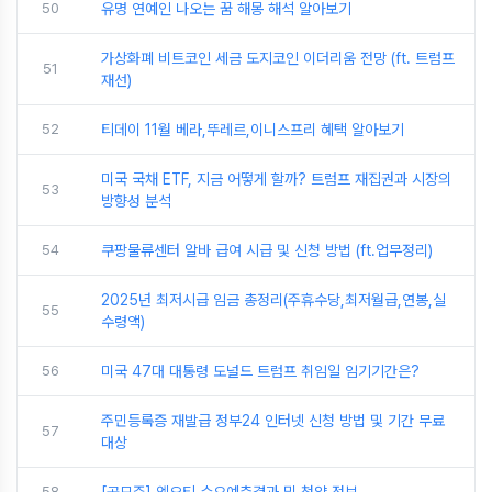
50
유명 연예인 나오는 꿈 해몽 해석 알아보기
가상화폐 비트코인 세금 도지코인 이더리움 전망 (ft. 트럼프
51
재선)
52
티데이 11월 베라,뚜레르,이니스프리 혜택 알아보기
미국 국채 ETF, 지금 어떻게 할까? 트럼프 재집권과 시장의
53
방향성 분석
54
쿠팡물류센터 알바 급여 시급 및 신청 방법 (ft.업무정리)
2025년 최저시급 임금 총정리(주휴수당,최저월급,연봉,실
55
수령액)
56
미국 47대 대통령 도널드 트럼프 취임일 임기기간은?
주민등록증 재발급 정부24 인터넷 신청 방법 및 기간 무료
57
대상
58