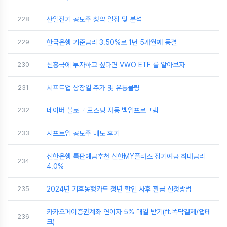
228
산일전기 공모주 청약 일정 및 분석
229
한국은행 기준금리 3.50%로 1년 5개월째 동결
230
신흥국에 투자하고 싶다면 VWO ETF 를 알아보자
231
시프트업 상장일 주가 및 유통물량
232
네이버 블로그 포스팅 자동 백업프로그램
233
시프트업 공모주 매도 후기
신한은행 특판예금추천 신한MY플러스 정기예금 최대금리
234
4.0%
235
2024년 기후동행카드 청년 할인 사후 환급 신청방법
카카오페이증권계좌 연이자 5% 매일 받기(ft.똑닥결제/앱테
236
크)