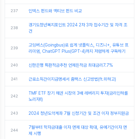
237
인덱스 펀드와 액티브 펀드 비교
경기도청년복지포인트 2024 2차 3차 접수기간 및 자격 조
238
건
고잉버스(Goingbus)로 쉽게 넷플릭스, 디즈니+, 유튜브 프
239
리미엄, ChatGPT Plus(GPT-4)까지 저렴하게 구독하기
240
신한은행 특판적금추천 언제든적금 최대금리7.7%
241
근로소득간이지급명세서 홈택스 신고방법(ft.위하고)
TMF ETF 장기 채권 시장의 3배 레버리지 투자(금리인하를
242
노리자!!)
243
2024 청년도약계좌 7월 신청기간 및 조건 이자 정부지원금
7월부터 학자금대출 이자 면제 대상 확대, 유예기간이자 면
244
제 시행