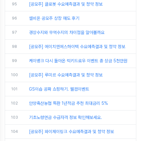
95
[공모주] 클로봇 수요예측결과 및 청약 정보
96
셀비온 공모주 상장 매도 후기
97
경상수지와 무역수지의 차이점을 알아볼까요
98
[공모주] 에이치엔에스하이텍 수요예측결과 및 청약 정보
99
케이뱅크 다시 돌아온 럭키드로우 이벤트 총 상금 5천만원
100
[공모주] 루미르 수요예측결과 및 청약 정보
101
GS이숍 공짜 쇼핑하기. 웰컴이벤트
102
안양축산농협 특판 1년적금 추천 최대금리 5%
103
기초노령연금 수급자격 정보 확인해보세요.
104
[공모주] 와이제이링크 수요예측결과 및 청약 정보