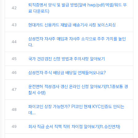
퇴직증명서 양식 및 발급 방법(알바 hwp/pdf/엑셀/워드 무
42
료 다운로드)
43
현대카드 신용카드 재발급 배송기사 사칭 보이스피싱
삼성전자 자사주 매입과 자사주 소각으로 주주 가치를 높인
44
다.
45
국가 건강검진 신청 방법과 주의사항 알아보기
46
삼성전자 주식 배당금 배당일 언제들어오나요?
운전면허 적성검사 갱신 온라인 신청 알아보기(ft.1종보통 경
47
찰서 수령)
파이코인 상장 가능한가? PI코인 현재 KYC인증도 안되는
48
데...
49
회사 직급 순서 직책 직위 차이점 알아보기(ft.승진연차)