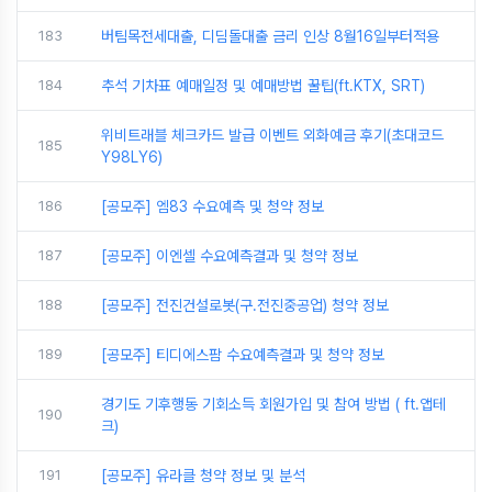
183
버팀목전세대출, 디딤돌대출 금리 인상 8월16일부터적용
184
추석 기차표 예매일정 및 예매방법 꿀팁(ft.KTX, SRT)
위비트래블 체크카드 발급 이벤트 외화예금 후기(초대코드
185
Y98LY6)
186
[공모주] 엠83 수요예측 및 청약 정보
187
[공모주] 이엔셀 수요예측결과 및 청약 정보
188
[공모주] 전진건설로봇(구.전진중공업) 청약 정보
189
[공모주] 티디에스팜 수요예측결과 및 청약 정보
경기도 기후행동 기회소득 회원가입 및 참여 방법 ( ft.앱테
190
크)
191
[공모주] 유라클 청약 정보 및 분석