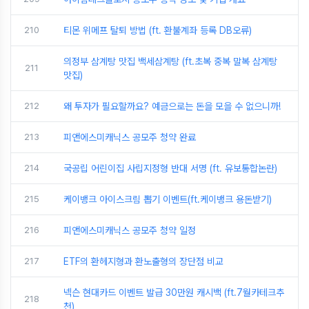
210
티몬 위메프 탈퇴 방법 (ft. 환불계좌 등록 DB오류)
의정부 삼계탕 맛집 백세삼계탕 (ft.초복 중복 말복 삼계탕
211
맛집)
212
왜 투자가 필요할까요? 예금으로는 돈을 모을 수 없으니까!
213
피앤에스미캐닉스 공모주 청약 완료
214
국공립 어린이집 사립지정형 반대 서명 (ft. 유보통합논란)
215
케이뱅크 아이스크림 뽑기 이벤트(ft.케이뱅크 용돈받기)
216
피앤에스미캐닉스 공모주 청약 일정
217
ETF의 환헤지형과 환노출형의 장단점 비교
넥슨 현대카드 이벤트 발급 30만원 캐시백 (ft.7월카테크추
218
천)