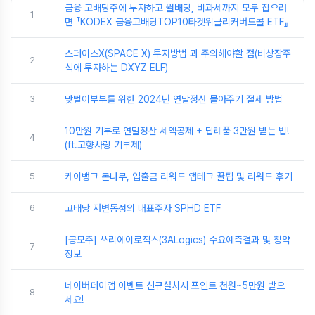
금융 고배당주에 투자하고 월배당, 비과세까지 모두 잡으려
1
면 『KODEX 금융고배당TOP10타겟위클리커버드콜 ETF』
스페이스X(SPACE X) 투자방법 과 주의해야할 점(비상장주
2
식에 투자하는 DXYZ ELF)
3
맞벌이부부를 위한 2024년 연말정산 몰아주기 절세 방법
10만원 기부로 연말정산 세액공제 + 답례품 3만원 받는 법!
4
(ft.고향사랑 기부제)
5
케이뱅크 돈나무, 입출금 리워드 앱테크 꿀팁 및 리워드 후기
6
고배당 저변동성의 대표주자 SPHD ETF
[공모주] 쓰리에이로직스(3ALogics) 수요예측결과 및 청약
7
정보
네이버페이앱 이벤트 신규설치시 포인트 천원~5만원 받으
8
세요!