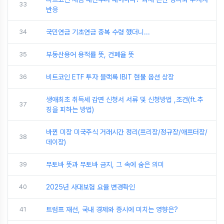
33
반응
34
국민연금 기초연금 중복 수령 했더니...
35
부동산용어 용적률 뜻, 건폐율 뜻
36
비트코인 ETF 투자 블랙록 IBIT 현물 옵션 상장
생애최초 취득세 감면 신청서 서류 및 신청방법 ,조건(ft.추
37
징을 피하는 방법)
바뀐 미장 미국주식 거래시간 정리(프리장/정규장/애프터장/
38
데이장)
39
무토바 뜻과 무토바 금지, 그 속에 숨은 의미
40
2025년 사대보험 요율 변경확인
41
트럼프 재선, 국내 경제와 증시에 미치는 영향은?