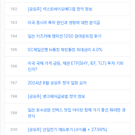
192
[공모주] 넥스트바이오메디컬 청약 정보
193
미국 증시의 폭락 원인과 영향에 대한 분석글
194
일산 키즈카페 챔피언 1250 원마운트점 후기
195
SC제일은행 hi통장 파킹통장 최대금리 4.0%
미국 국채 가격 급등, 채권 ETF(SHY, IEF, TLT) 투자 기회
196
인가?
197
2024년 8월 공모주 청약 일정 요약
198
[공모주] 뱅크웨어글로벌 청약 정보
일산 호수공원 킨텍스 맛집 아이랑 함께 가기 좋은 화려한 경
199
양식
200
[공모주] 산일전기 매도후기 (수익률 + 27.99%)