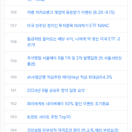
156
카뱅 카카오뱅크 개업떡 용돈받기 이벤트 (8.26~9.15)
157
미국 민주당 정치인 투자종목 따라하기 ETF NANC
월급처럼 들어오는 배당 수익, 나에게 딱 맞는 미국 ETF 고
158
르기!
추석명절 서울페이 9월 1차 및 2차 발행일정 (ft.서울사랑상
159
품권)
160
sh수협은행 적금추천 헤이(Hey) 적금 최대금리4.3%
161
2024년 9월 공모주 청약 일정 요약
162
파리바게트 네이버페이 50% 할인 이벤트 조기종료
163
토렌트 사이트 추천 Top10
164
건강보험 피부양자 자격조건 정리 (ft.소득,재산,부양요건)