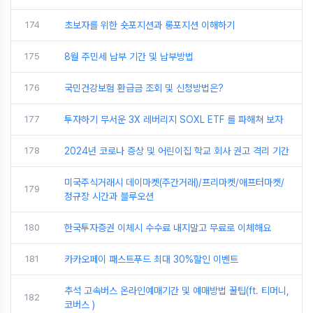
174
초보자를 위한 숏포지션과 롱포지션 이해하기
175
8월 주민세 납부 기간 및 납부방법
176
국민건강보험 환급금 조회 및 신청방법은?
177
투자하기 무서운 3X 레버리지 SOXL ETF 를 파해쳐 보자
178
2024년 코로나 증상 및 어린이집 학교 회사 권고 격리 기간
미국주식거래시 데이마켓(주간거래)/프리마켓/애프터마켓/
179
정규장 시간과 블루오션
180
한국투자증권 이체시 수수료 내지말고 무료로 이체해요
181
카카오페이 패스트푸드 최대 30%할인 이벤트
추석 고속버스 온라인예매기간 및 예매방법 꿀팁(ft. 티머니,
182
코버스 )