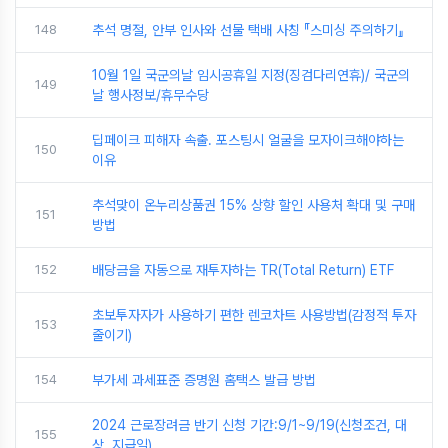
148
추석 명절, 안부 인사와 선물 택배 사칭 『스미싱 주의하기』
10월 1일 국군의날 임시공휴일 지정(징검다리연휴)/ 국군의
149
날 행사정보/휴무수당
딥페이크 피해자 속출. 포스팅시 얼굴을 모자이크해야하는
150
이유
추석맞이 온누리상품권 15% 상향 할인 사용처 확대 및 구매
151
방법
152
배당금을 자동으로 재투자하는 TR(Total Return) ETF
초보투자자가 사용하기 편한 렌코차트 사용방법(감정적 투자
153
줄이기)
154
부가세 과세표준 증명원 홈택스 발급 방법
2024 근로장려금 반기 신청 기간:9/1~9/19(신청조건, 대
155
상, 지급일)