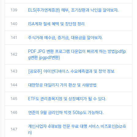
139
ELS(주가연계증권) 해부, 조기상환과 낙인을 알아보자.
140
ISA계좌 절세 혜택 및 장단점 정리
141
주식거래 예수금, 증거금, 대용금을 알아보자.
PDF JPG 변환 프로그램 다운없이 빠르게 하는 방법(pdfjp
142
g변환 jpgpdf변환)
143
[공모주] 아이언디바이스 수요예측결과 및 청약 정보
144
대한항공 마일리지 가치 환산 및 사용방법
145
ETF도 관리종목지정 및 상장폐지가 될 수 있다.
146
연준의 9월 금리인하 빅컷 50bp도 가능하다.
개인사업자 4대보험 전문 무료 대행 서비스 비즈포인(biz4i
147
n)