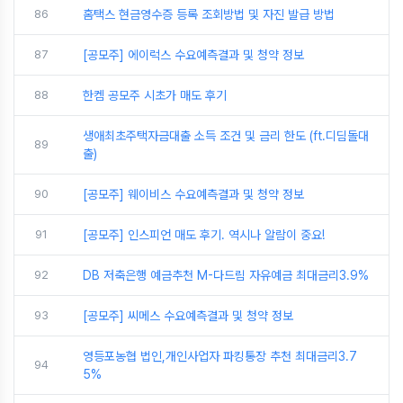
86
홈택스 현금영수증 등록 조회방법 및 자진 발급 방법
87
[공모주] 에이럭스 수요예측결과 및 청약 정보
88
한켐 공모주 시초가 매도 후기
생애최초주택자금대출 소득 조건 및 금리 한도 (ft.디딤돌대
89
출)
90
[공모주] 웨이비스 수요예측결과 및 청약 정보
91
[공모주] 인스피언 매도 후기. 역시나 알람이 중요!
92
DB 저축은행 예금추천 M-다드림 자유예금 최대금리3.9%
93
[공모주] 씨메스 수요예측결과 및 청약 정보
영등포농협 법인,개인사업자 파킹통장 추천 최대금리3.7
94
5%