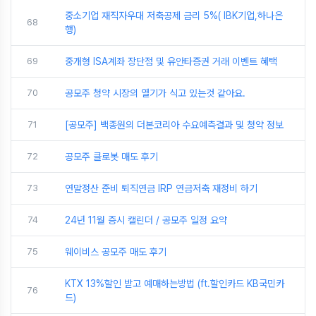
중소기업 재직자우대 저축공제 금리 5%( IBK기업,하나은
68
행)
69
중개형 ISA계좌 장단점 및 유안타증권 거래 이벤트 혜택
70
공모주 청약 시장의 열기가 식고 있는것 같아요.
71
[공모주] 백종원의 더본코리아 수요예측결과 및 청약 정보
72
공모주 클로봇 매도 후기
73
연말정산 준비 퇴직연금 IRP 연금저축 재정비 하기
74
24년 11월 증시 캘린더 / 공모주 일정 요약
75
웨이비스 공모주 매도 후기
KTX 13%할인 받고 예매하는방법 (ft.할인카드 KB국민카
76
드)