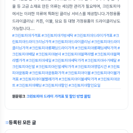
울 등 고급 소재로 만든 의류는 세심한 관리가 필요하며, 크린토피아
에서는 이러한 의류에 특화된 클리닝 서비스를 제공합니다.가정용품
드라이클리닝: 커튼, 이불, 담요 등 대형 가정용품의 드라이클리닝도
가능합니다.
...
#크린토피아가격표 #크린토피아가방세탁 #크린토피아드라이가격표 #크
린토피아드라이크리닝가격 #크린토피아드라이클리닝 #크린토피아드라이
클리닝가격 #크린토피아롱패딩드라이가격 #크린토피아롱패딩세탁가격 #
크린토피아배달 #크린토피아본사 #크린토피아블랙라벨 #크린토피아블랙
라벨가격 #크린토피아세일 #크린토피아세탁가격 #크린토피아수거배달 #
크린토피아신발 #크린토피아신발세탁가격 #크린토피아영업시간 #크린토
피아운동화 #크린토피아운동화가격 #크린토피아이불 #크린토피아이불가
격표 #크린토피아이불빨래가격 #크린토피아이불세탁가격 #크린토피아코
트 #크린토피아패딩 #크린토피아할인 #크린토피아할인요일
원문링크
크린토피아 드라이 가격표 및 할인 방법 꿀팁
등록된 모든 글