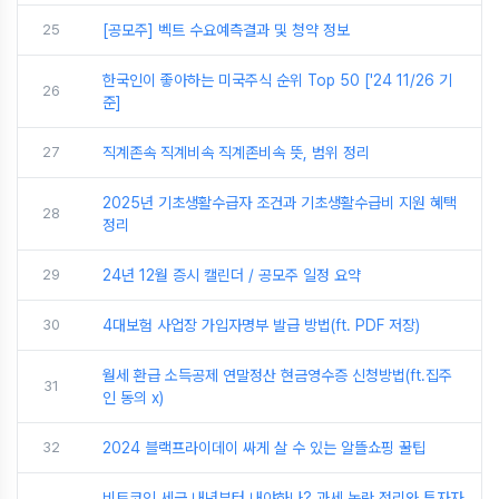
25
[공모주] 벡트 수요예측결과 및 청약 정보
한국인이 좋아하는 미국주식 순위 Top 50 ['24 11/26 기
26
준]
27
직계존속 직계비속 직계존비속 뜻, 범위 정리
2025년 기초생활수급자 조건과 기초생활수급비 지원 혜택
28
정리
29
24년 12월 증시 캘린더 / 공모주 일정 요약
30
4대보험 사업장 가입자명부 발급 방법(ft. PDF 저장)
월세 환급 소득공제 연말정산 현금영수증 신청방법(ft.집주
31
인 동의 x)
32
2024 블랙프라이데이 싸게 살 수 있는 알뜰쇼핑 꿀팁
비트코인 세금 내년부터 내야하나? 과세 논란 정리와 투자자