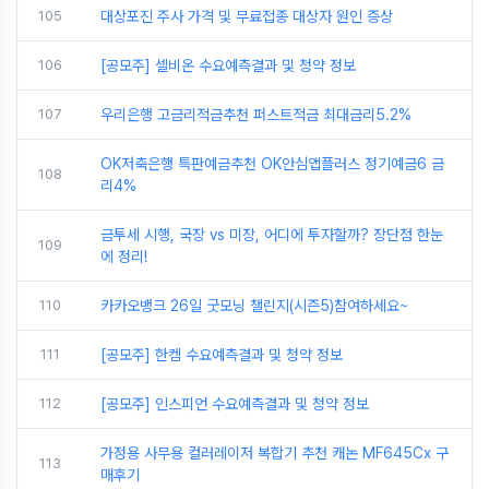
105
대상포진 주사 가격 및 무료접종 대상자 원인 증상
106
[공모주] 셀비온 수요예측결과 및 청약 정보
107
우리은행 고금리적금추천 퍼스트적금 최대금리5.2%
OK저축은행 특판예금추천 OK안심앱플러스 정기예금6 금
108
리4%
금투세 시행, 국장 vs 미장, 어디에 투자할까? 장단점 한눈
109
에 정리!
110
카카오뱅크 26일 굿모닝 챌린지(시즌5)참여하세요~
111
[공모주] 한켐 수요예측결과 및 청약 정보
112
[공모주] 인스피언 수요예측결과 및 청약 정보
가정용 사무용 컬러레이저 복합기 추천 캐논 MF645Cx 구
113
매후기