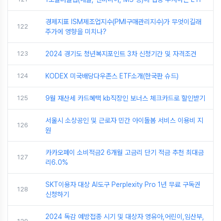
경제지표 ISM제조업지수(PMI구매관리지수)가 무엇이길래
122
주가에 영향을 미치나?
123
2024 경기도 청년복지포인트 3차 신청기간 및 자격조건
124
KODEX 미국배당다우존스 ETF소개(한국판 슈드)
125
9월 재산세 카드혜택 kb직장인 보너스 체크카드로 할인받기
서울시 소상공인 및 근로자 민간 아이돌봄 서비스 이용비 지
126
원
카카오페이 소비적금2 6개월 고금리 단기 적금 추천 최대금
127
리6.0%
SKT이용자 대상 AI도구 Perplexity Pro 1년 무료 구독권
128
신청하기
2024 독감 예방접종 시기 및 대상자 영유아,어린이,임산부,