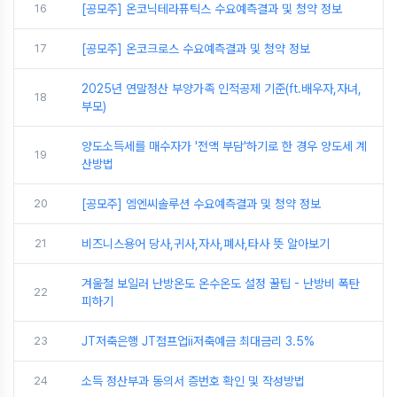
16
[공모주] 온코닉테라퓨틱스 수요예측결과 및 청약 정보
17
[공모주] 온코크로스 수요예측결과 및 청약 정보
2025년 연말정산 부양가족 인적공제 기준(ft.배우자,자녀,
18
부모)
양도소득세를 매수자가 '전액 부담'하기로 한 경우 양도세 계
19
산방법
20
[공모주] 엠엔씨솔루션 수요예측결과 및 청약 정보
21
비즈니스용어 당사,귀사,자사,폐사,타사 뜻 알아보기
겨울철 보일러 난방온도 온수온도 설정 꿀팁 - 난방비 폭탄
22
피하기
23
JT저축은행 JT점프업ii저축예금 최대금리 3.5%
24
소득 정산부과 동의서 증번호 확인 및 작성방법