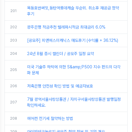
목동호반써밋,동탄역롯데캐슬 무순위. 취소후 재공급 청약
201
후기
202
광주은행 적금추천 텔레파시적금 최대금리 6.0%
203
[공모주] 피앤에스미캐닉스 매도후기 (수익률 + 36.12%)
204
24년 8월 증시 캘린더 / 공모주 일정 요약
미국 기술주 하락에 의한 S&amp;P500 지수 펀드의 다각
205
화 문제
206
저축은행 안전성 확인 방법 및 예금자보호
7월 광역서울사랑상품권 / 자치구서울사랑상품권 발행일정
207
확인하세요.
208
에어컨 전기세 절약하는 방법
209
아이빔테크놀로지 공모주 청약 정보 및 기업 개요