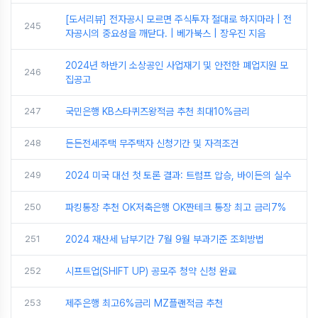
[도서리뷰] 전자공시 모르면 주식투자 절대로 하지마라 | 전
245
자공시의 중요성을 깨닫다. | 베가북스 | 장우진 지음
2024년 하반기 소상공인 사업재기 및 안전한 폐업지원 모
246
집공고
247
국민은행 KB스타퀴즈왕적금 추천 최대10%금리
248
든든전세주택 무주택자 신청기간 및 자격조건
249
2024 미국 대선 첫 토론 결과: 트럼프 압승, 바이든의 실수
250
파킹통장 추천 OK저축은행 OK짠테크 통장 최고 금리7%
251
2024 재산세 납부기간 7월 9월 부과기준 조회방법
252
시프트업(SHIFT UP) 공모주 청약 신청 완료
253
제주은행 최고6%금리 MZ플랜적금 추천