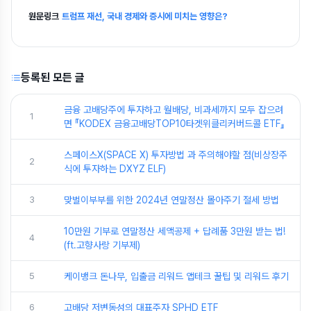
원문링크
트럼프 재선, 국내 경제와 증시에 미치는 영향은?
등록된 모든 글
금융 고배당주에 투자하고 월배당, 비과세까지 모두 잡으려
1
면 『KODEX 금융고배당TOP10타겟위클리커버드콜 ETF』
스페이스X(SPACE X) 투자방법 과 주의해야할 점(비상장주
2
식에 투자하는 DXYZ ELF)
3
맞벌이부부를 위한 2024년 연말정산 몰아주기 절세 방법
10만원 기부로 연말정산 세액공제 + 답례품 3만원 받는 법!
4
(ft.고향사랑 기부제)
5
케이뱅크 돈나무, 입출금 리워드 앱테크 꿀팁 및 리워드 후기
6
고배당 저변동성의 대표주자 SPHD ETF