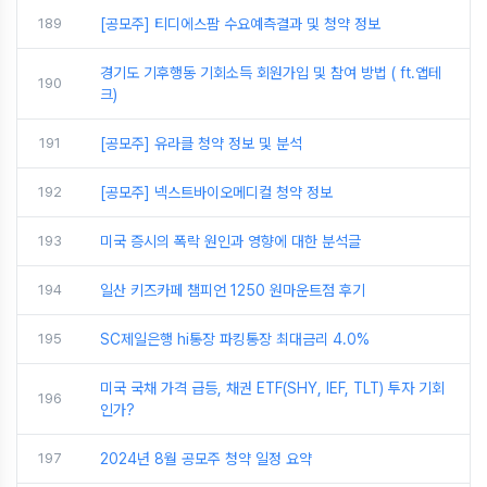
189
[공모주] 티디에스팜 수요예측결과 및 청약 정보
경기도 기후행동 기회소득 회원가입 및 참여 방법 ( ft.앱테
190
크)
191
[공모주] 유라클 청약 정보 및 분석
192
[공모주] 넥스트바이오메디컬 청약 정보
193
미국 증시의 폭락 원인과 영향에 대한 분석글
194
일산 키즈카페 챔피언 1250 원마운트점 후기
195
SC제일은행 hi통장 파킹통장 최대금리 4.0%
미국 국채 가격 급등, 채권 ETF(SHY, IEF, TLT) 투자 기회
196
인가?
197
2024년 8월 공모주 청약 일정 요약