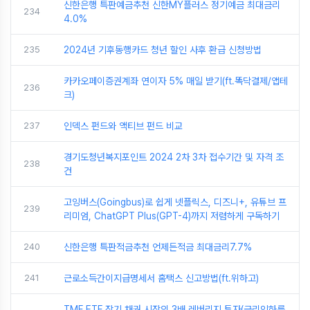
신한은행 특판예금추천 신한MY플러스 정기예금 최대금리
234
4.0%
235
2024년 기후동행카드 청년 할인 사후 환급 신청방법
카카오페이증권계좌 연이자 5% 매일 받기(ft.똑닥결제/앱테
236
크)
237
인덱스 펀드와 액티브 펀드 비교
경기도청년복지포인트 2024 2차 3차 접수기간 및 자격 조
238
건
고잉버스(Goingbus)로 쉽게 넷플릭스, 디즈니+, 유튜브 프
239
리미엄, ChatGPT Plus(GPT-4)까지 저렴하게 구독하기
240
신한은행 특판적금추천 언제든적금 최대금리7.7%
241
근로소득간이지급명세서 홈택스 신고방법(ft.위하고)
TMF ETF 장기 채권 시장의 3배 레버리지 투자(금리인하를