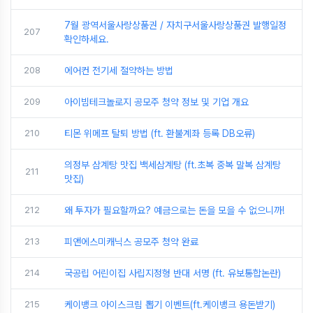
7월 광역서울사랑상품권 / 자치구서울사랑상품권 발행일정
207
확인하세요.
208
에어컨 전기세 절약하는 방법
209
아이빔테크놀로지 공모주 청약 정보 및 기업 개요
210
티몬 위메프 탈퇴 방법 (ft. 환불계좌 등록 DB오류)
의정부 삼계탕 맛집 백세삼계탕 (ft.초복 중복 말복 삼계탕
211
맛집)
212
왜 투자가 필요할까요? 예금으로는 돈을 모을 수 없으니까!
213
피앤에스미캐닉스 공모주 청약 완료
214
국공립 어린이집 사립지정형 반대 서명 (ft. 유보통합논란)
215
케이뱅크 아이스크림 뽑기 이벤트(ft.케이뱅크 용돈받기)