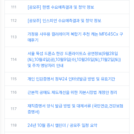
111
[공모주] 한켐 수요예측결과 및 청약 정보
112
[공모주] 인스피언 수요예측결과 및 청약 정보
가정용 사무용 컬러레이저 복합기 추천 캐논 MF645Cx 구
113
매후기
서울 뚝섬 드론쇼 한강 드론라이트쇼 공연정보(9월28일
114
(토),10월4일(금),10월9일(수),10월26일(토),11월2일(토))
및 주차 명당자리 안내
115
개인 인감증명서 정부24 인터넷발급 방법 및 유효기간
116
근본적 공매도 제도개선을 위한 자본시장법 개정안 정리
재직증명서 양식 발급 방법 및 대체서류 (국민연금,건강보험
117
증명서)
118
24년 10월 증시 캘린더 / 공모주 일정 요약