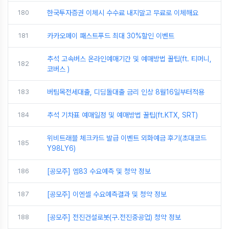
180
한국투자증권 이체시 수수료 내지말고 무료로 이체해요
181
카카오페이 패스트푸드 최대 30%할인 이벤트
추석 고속버스 온라인예매기간 및 예매방법 꿀팁(ft. 티머니,
182
코버스 )
183
버팀목전세대출, 디딤돌대출 금리 인상 8월16일부터적용
184
추석 기차표 예매일정 및 예매방법 꿀팁(ft.KTX, SRT)
위비트래블 체크카드 발급 이벤트 외화예금 후기(초대코드
185
Y98LY6)
186
[공모주] 엠83 수요예측 및 청약 정보
187
[공모주] 이엔셀 수요예측결과 및 청약 정보
188
[공모주] 전진건설로봇(구.전진중공업) 청약 정보