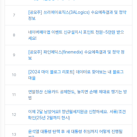
[공모주] 쓰리에이로직스(3ALogics) 수요예측결과 및 청약
7
정보
네이버페이앱 이벤트 신규설치시 포인트 천원~5만원 받으
8
세요!
[공모주] 파인메딕스(finemedix) 수요예측결과 및 청약 정
9
보
[2024 마이 블로그 리포트] 데이터로 찾아보는 내 블로그
10
마을
연말정산 신용카드 공제한도, 놓치면 손해! 제대로 챙기는 방
11
법
이제 2달 남았어요!! 청년월세지원금 신청하세요. 서류/조건
12
확인(25년 2월까지 한시)
윤석열 대통령 탄핵 후 새 대통령 취임까지 어떻게 진행될
13