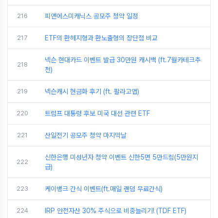
216
피앤에스미캐닉스 공모주 청약 일정
217
ETF의 환헤지형과 환노출형의 장단점 비교
넥슨 현대카드 이벤트 발급 30만원 캐시백 (ft.7월카테크추
218
천)
219
넥슨캐시 현금화 후기 (ft. 팔라고앱)
220
트럼프 대통령 후보 미국 대선 관련 ETF
221
산일전기 공모주 청약 마지막날
신한은행 미성년자 청약 이벤트 신한5면 5만드림(5만원지
222
급)
223
케이뱅크 간식 이벤트(ft.매일 랜덤 무료간식)
224
IRP 안전자산 30% 주식으로 비중늘리기! (TDF ETF)