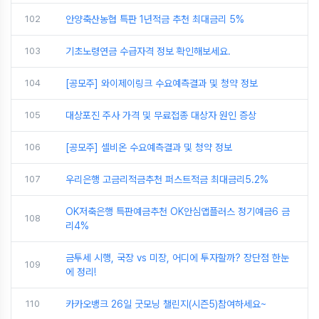
102
안양축산농협 특판 1년적금 추천 최대금리 5%
103
기초노령연금 수급자격 정보 확인해보세요.
104
[공모주] 와이제이링크 수요예측결과 및 청약 정보
105
대상포진 주사 가격 및 무료접종 대상자 원인 증상
106
[공모주] 셀비온 수요예측결과 및 청약 정보
107
우리은행 고금리적금추천 퍼스트적금 최대금리5.2%
OK저축은행 특판예금추천 OK안심앱플러스 정기예금6 금
108
리4%
금투세 시행, 국장 vs 미장, 어디에 투자할까? 장단점 한눈
109
에 정리!
110
카카오뱅크 26일 굿모닝 챌린지(시즌5)참여하세요~