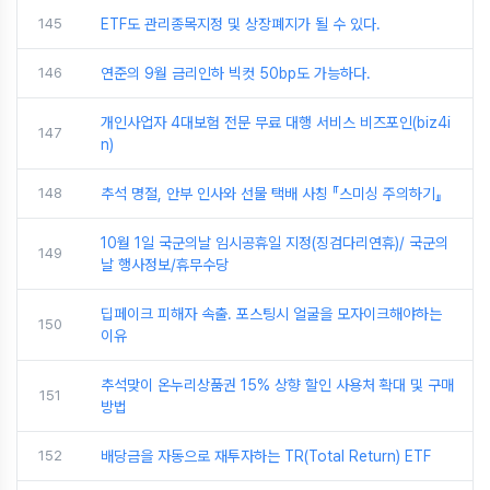
145
ETF도 관리종목지정 및 상장폐지가 될 수 있다.
146
연준의 9월 금리인하 빅컷 50bp도 가능하다.
개인사업자 4대보험 전문 무료 대행 서비스 비즈포인(biz4i
147
n)
148
추석 명절, 안부 인사와 선물 택배 사칭 『스미싱 주의하기』
10월 1일 국군의날 임시공휴일 지정(징검다리연휴)/ 국군의
149
날 행사정보/휴무수당
딥페이크 피해자 속출. 포스팅시 얼굴을 모자이크해야하는
150
이유
추석맞이 온누리상품권 15% 상향 할인 사용처 확대 및 구매
151
방법
152
배당금을 자동으로 재투자하는 TR(Total Return) ETF