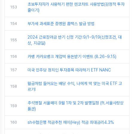
초보투자자가 사용하기 편한 렌코차트 사용방법(감정적 투자
153
줄이기)
154
부가세 과세표준 증명원 홈택스 발급 방법
2024 근로장려금 반기 신청 기간:9/1~9/19(신청조건, 대
155
상, 지급일)
156
카뱅 카카오뱅크 개업떡 용돈받기 이벤트 (8.26~9.15)
157
미국 민주당 정치인 투자종목 따라하기 ETF NANC
월급처럼 들어오는 배당 수익, 나에게 딱 맞는 미국 ETF 고
158
르기!
추석명절 서울페이 9월 1차 및 2차 발행일정 (ft.서울사랑상
159
품권)
160
sh수협은행 적금추천 헤이(Hey) 적금 최대금리4.3%