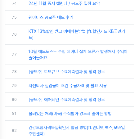
74
24년 11월 증시 캘린더 / 공모주 일정 요약
75
웨이비스 공모주 매도 후기
KTX 13%할인 받고 예매하는방법 (ft.할인카드 KB국민카
76
드)
10월 애드포스트 수입 데이터 집계 오류가 발생해서 수익이
77
줄어들어요.
78
[공모주] 토모큐브 수요예측결과 및 청약 정보
79
자진퇴사 실업급여 조건 수급자격 및 필요 서류
80
[공모주] 에어레인 수요예측결과 및 청약 정보
81
물려있는 해외(미국) 주식팔아 양도세 줄이는 방법
건강보험자격득실확인서 발급 방법(ft.인터넷,팩스,모바일,
82
주민센터)