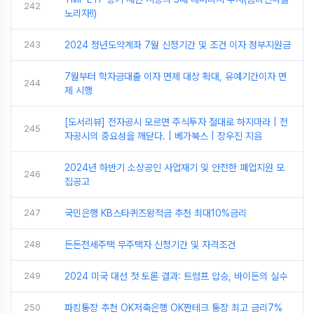
242
노리자!!)
243
2024 청년도약계좌 7월 신청기간 및 조건 이자 정부지원금
7월부터 학자금대출 이자 면제 대상 확대, 유예기간이자 면
244
제 시행
[도서리뷰] 전자공시 모르면 주식투자 절대로 하지마라 | 전
245
자공시의 중요성을 깨닫다. | 베가북스 | 장우진 지음
2024년 하반기 소상공인 사업재기 및 안전한 폐업지원 모
246
집공고
247
국민은행 KB스타퀴즈왕적금 추천 최대10%금리
248
든든전세주택 무주택자 신청기간 및 자격조건
249
2024 미국 대선 첫 토론 결과: 트럼프 압승, 바이든의 실수
250
파킹통장 추천 OK저축은행 OK짠테크 통장 최고 금리7%