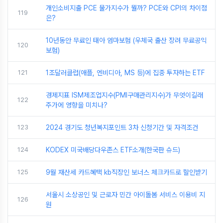
개인소비지출 PCE 물가지수가 뭘까? PCE와 CPI의 차이점
119
은?
10년동안 무료인 태아 엄마보험 (우체국 출산 장려 무료공익
120
보험)
121
1조달러클럽(애플, 엔비디아, MS 등)에 집중 투자하는 ETF
경제지표 ISM제조업지수(PMI구매관리지수)가 무엇이길래
122
주가에 영향을 미치나?
123
2024 경기도 청년복지포인트 3차 신청기간 및 자격조건
124
KODEX 미국배당다우존스 ETF소개(한국판 슈드)
125
9월 재산세 카드혜택 kb직장인 보너스 체크카드로 할인받기
서울시 소상공인 및 근로자 민간 아이돌봄 서비스 이용비 지
126
원