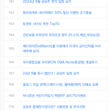
161
2024년 9월 공모주 청약 일정 요약
162
파리바게트 네이버페이 50% 할인 이벤트 조기종료
163
토렌트 사이트 추천 Top10
164
건강보험 피부양자 자격조건 정리 (ft.소득,재산,부양요건)
페드워치(FedWatch)를 이용해서 미국의 금리인하를 미리
165
예측해 보자.
166
우리종합금융 우리WON CMA Note(종금형) 개설후기
167
24년 9월 증시 캘린더 / 공모주 일정 요약
168
블로그 댓글 공백(스페이스바), 줄바꿈(엔터) 안돼요 오류
169
하나증권 어린이적립식 특판RP 금리7%이벤트
170
공모주 환매청구권이란? 사용방법 및 주의사항