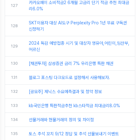
카카오페이 소비적금2 6개월 고금리 단기 적금 추천 최대금
127
리6.0%
SKT이용자 대상 AI도구 Perplexity Pro 1년 무료 구독권
128
신청하기
2024 독감 예방접종 시기 및 대상자 영유아,어린이,임산부,
129
어르신
130
[채권투자] 삼성증권 금리 7% 우리은행 특판 채권
131
블로그 포스팅 다크모드로 설정해서 사용해보자.
132
[공모주] 제닉스 수요예측결과 및 청약 정보
133
kb국민은행 특판적금추천 kb스타적금 최대금리8.0%
134
선물거래와 현물거래의 정의 및 차이점
135
토스 추석 꼬치 9/12 정답 및 추석 선물보내기 이벤트