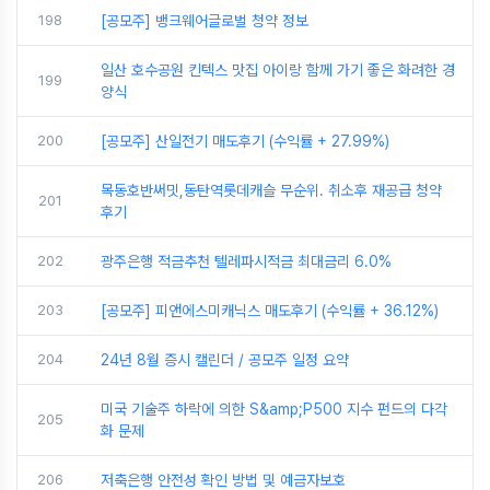
198
[공모주] 뱅크웨어글로벌 청약 정보
일산 호수공원 킨텍스 맛집 아이랑 함께 가기 좋은 화려한 경
199
양식
200
[공모주] 산일전기 매도후기 (수익률 + 27.99%)
목동호반써밋,동탄역롯데캐슬 무순위. 취소후 재공급 청약
201
후기
202
광주은행 적금추천 텔레파시적금 최대금리 6.0%
203
[공모주] 피앤에스미캐닉스 매도후기 (수익률 + 36.12%)
204
24년 8월 증시 캘린더 / 공모주 일정 요약
미국 기술주 하락에 의한 S&amp;P500 지수 펀드의 다각
205
화 문제
206
저축은행 안전성 확인 방법 및 예금자보호