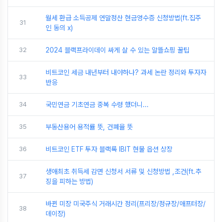
월세 환급 소득공제 연말정산 현금영수증 신청방법(ft.집주
31
인 동의 x)
32
2024 블랙프라이데이 싸게 살 수 있는 알뜰쇼핑 꿀팁
비트코인 세금 내년부터 내야하나? 과세 논란 정리와 투자자
33
반응
34
국민연금 기초연금 중복 수령 했더니...
35
부동산용어 용적률 뜻, 건폐율 뜻
36
비트코인 ETF 투자 블랙록 IBIT 현물 옵션 상장
생애최초 취득세 감면 신청서 서류 및 신청방법 ,조건(ft.추
37
징을 피하는 방법)
바뀐 미장 미국주식 거래시간 정리(프리장/정규장/애프터장/
38
데이장)