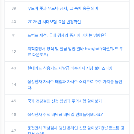
39
무토바 뜻과 무토바 금지, 그 속에 숨은 의미
40
2025년 사대보험 요율 변경확인
41
트럼프 재선, 국내 경제와 증시에 미치는 영향은?
퇴직증명서 양식 및 발급 방법(알바 hwp/pdf/엑셀/워드 무
42
료 다운로드)
43
현대카드 신용카드 재발급 배송기사 사칭 보이스피싱
삼성전자 자사주 매입과 자사주 소각으로 주주 가치를 높인
44
다.
45
국가 건강검진 신청 방법과 주의사항 알아보기
46
삼성전자 주식 배당금 배당일 언제들어오나요?
운전면허 적성검사 갱신 온라인 신청 알아보기(ft.1종보통 경
47