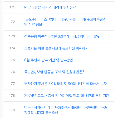
171
원달러 환율 급락의 배경과 투자전략
[공모주] 아이스크림미디어(구, 시공미디어) 수요예측결과
172
및 청약 정보
173
전북은행 특판적금추천 3초플레이적금 최대금리 6%
174
초보자를 위한 숏포지션과 롱포지션 이해하기
175
8월 주민세 납부 기간 및 납부방법
176
국민건강보험 환급금 조회 및 신청방법은?
177
투자하기 무서운 3X 레버리지 SOXL ETF 를 파해쳐 보자
178
2024년 코로나 증상 및 어린이집 학교 회사 권고 격리 기간
미국주식거래시 데이마켓(주간거래)/프리마켓/애프터마켓/
179
정규장 시간과 블루오션