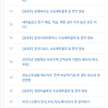
까?
14
[공모주] 듀켐바이오 수요예측결과 및 청약 정보
새마을금고 정기 예금, 적금, 특판 금리 이자 높은 곳은 어
15
디?
16
[공모주] 온코닉테라퓨틱스 수요예측결과 및 청약 정보
17
[공모주] 온코크로스 수요예측결과 및 청약 정보
2025년 연말정산 부양가족 인적공제 기준(ft.배우자,자녀,
18
부모)
양도소득세를 매수자가 '전액 부담'하기로 한 경우 양도세 계
19
산방법
20
[공모주] 엠엔씨솔루션 수요예측결과 및 청약 정보
21
비즈니스용어 당사,귀사,자사,폐사,타사 뜻 알아보기