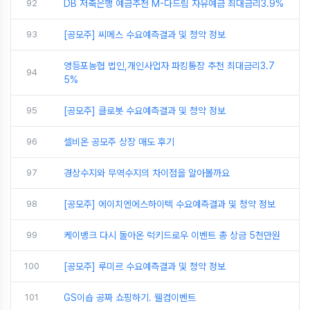
92
DB 저축은행 예금추천 M-다드림 자유예금 최대금리3.9%
93
[공모주] 씨메스 수요예측결과 및 청약 정보
영등포농협 법인,개인사업자 파킹통장 추천 최대금리3.7
94
5%
95
[공모주] 클로봇 수요예측결과 및 청약 정보
96
셀비온 공모주 상장 매도 후기
97
경상수지와 무역수지의 차이점을 알아볼까요
98
[공모주] 에이치엔에스하이텍 수요예측결과 및 청약 정보
99
케이뱅크 다시 돌아온 럭키드로우 이벤트 총 상금 5천만원
100
[공모주] 루미르 수요예측결과 및 청약 정보
101
GS이숍 공짜 쇼핑하기. 웰컴이벤트