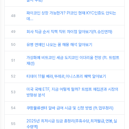
찰서 수령)
파이코인 상장 가능한가? PI코인 현재 KYC인증도 안되는
48
데...
49
회사 직급 순서 직책 직위 차이점 알아보기(ft.승진연차)
50
유명 연예인 나오는 꿈 해몽 해석 알아보기
가상화폐 비트코인 세금 도지코인 이더리움 전망 (ft. 트럼프
51
재선)
52
티데이 11월 베라,뚜레르,이니스프리 혜택 알아보기
미국 국채 ETF, 지금 어떻게 할까? 트럼프 재집권과 시장의
53
방향성 분석
54
쿠팡물류센터 알바 급여 시급 및 신청 방법 (ft.업무정리)
2025년 최저시급 임금 총정리(주휴수당,최저월급,연봉,실
55
수령액)