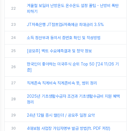
겨울철 보일러 난방온도 온수온도 설정 꿀팁 - 난방비 폭탄
22
피하기
23
JT저축은행 JT점프업ii저축예금 최대금리 3.5%
24
소득 정산부과 동의서 증번호 확인 및 작성방법
25
[공모주] 벡트 수요예측결과 및 청약 정보
한국인이 좋아하는 미국주식 순위 Top 50 ['24 11/26 기
26
준]
27
직계존속 직계비속 직계존비속 뜻, 범위 정리
2025년 기초생활수급자 조건과 기초생활수급비 지원 혜택
28
정리
29
24년 12월 증시 캘린더 / 공모주 일정 요약
30
4대보험 사업장 가입자명부 발급 방법(ft. PDF 저장)