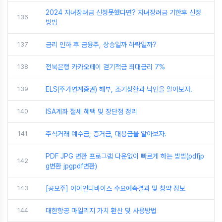
2024 자녀장려금 신청못했다면? 자녀장려금 기한후 신청
136
방법
137
금리 인하 후 금융주, 상승일까 하락일까?
138
전북은행 카카오페이 걷기적금 최대금리 7%
139
ELS(주가연계증권) 해부, 조기상환과 낙인을 알아보자.
140
ISA계좌 절세 혜택 및 장단점 정리
141
주식거래 예수금, 증거금, 대용금을 알아보자.
PDF JPG 변환 프로그램 다운없이 빠르게 하는 방법(pdfjp
142
g변환 jpgpdf변환)
143
[공모주] 아이언디바이스 수요예측결과 및 청약 정보
144
대한항공 마일리지 가치 환산 및 사용방법