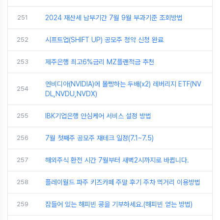
251
2024 재산세 납부기간 7월 9월 부과기준 조회방법
252
시프트업(SHIFT UP) 공모주 청약 신청 완료
253
제주은행 최고6%금리 MZ플랜적금 추천
엔비디아(NVIDIA)에 몰빵하는 두배(x2) 레버리지 ETF(NV
254
DL,NVDU,NVDX)
255
IBK기업은행 안심케어 서비스 설정 방법
256
7월 첫째주 공모주 재테크 일정(7.1~7.5)
257
해외주식 환전 시간 7월부터 새벽2시까지로 바뀝니다.
258
플레이월드 파주 키즈카페 주말 후기 주차 먹거리 이용방법
259
잠들어 있는 해피빈 콩을 기부하세요.(해피빈 얻는 방법)