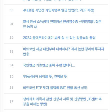
30
4대보험 사업장 가입자명부 발급 방법(ft. PDF 저장)
월세 환급 소득공제 연말정산 현금영수증 신청방법(ft.집주
31
인 동의 x)
32
2024 블랙프라이데이 싸게 살 수 있는 알뜰쇼핑 꿀팁
비트코인 세금 내년부터 내야하나? 과세 논란 정리와 투자자
33
반응
34
국민연금 기초연금 중복 수령 했더니...
35
부동산용어 용적률 뜻, 건폐율 뜻
36
비트코인 ETF 투자 블랙록 IBIT 현물 옵션 상장
생애최초 취득세 감면 신청서 서류 및 신청방법 ,조건(ft.추
37
징을 피하는 방법)