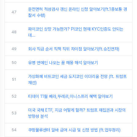
운전면허 적성검사 갱신 온라인 신청 알아보기(ft.1종보통 경
47
찰서 수령)
파이코인 상장 가능한가? PI코인 현재 KYC인증도 안되는
48
데...
49
회사 직급 순서 직책 직위 차이점 알아보기(ft.승진연차)
50
유명 연예인 나오는 꿈 해몽 해석 알아보기
가상화폐 비트코인 세금 도지코인 이더리움 전망 (ft. 트럼프
51
재선)
52
티데이 11월 베라,뚜레르,이니스프리 혜택 알아보기
미국 국채 ETF, 지금 어떻게 할까? 트럼프 재집권과 시장의
53
방향성 분석
54
쿠팡물류센터 알바 급여 시급 및 신청 방법 (ft.업무정리)