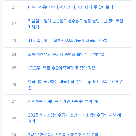
21
비즈니스용어 당사,귀사,자사,폐사,타사 뜻 알아보기
겨울철 보일러 난방온도 온수온도 설정 꿀팁 - 난방비 폭탄
22
피하기
23
JT저축은행 JT점프업ii저축예금 최대금리 3.5%
24
소득 정산부과 동의서 증번호 확인 및 작성방법
25
[공모주] 벡트 수요예측결과 및 청약 정보
한국인이 좋아하는 미국주식 순위 Top 50 ['24 11/26 기
26
준]
27
직계존속 직계비속 직계존비속 뜻, 범위 정리
2025년 기초생활수급자 조건과 기초생활수급비 지원 혜택
28
정리
29
24년 12월 증시 캘린더 / 공모주 일정 요약