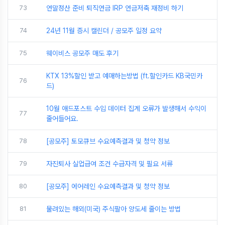
73
연말정산 준비 퇴직연금 IRP 연금저축 재정비 하기
74
24년 11월 증시 캘린더 / 공모주 일정 요약
75
웨이비스 공모주 매도 후기
KTX 13%할인 받고 예매하는방법 (ft.할인카드 KB국민카
76
드)
10월 애드포스트 수입 데이터 집계 오류가 발생해서 수익이
77
줄어들어요.
78
[공모주] 토모큐브 수요예측결과 및 청약 정보
79
자진퇴사 실업급여 조건 수급자격 및 필요 서류
80
[공모주] 에어레인 수요예측결과 및 청약 정보
81
물려있는 해외(미국) 주식팔아 양도세 줄이는 방법