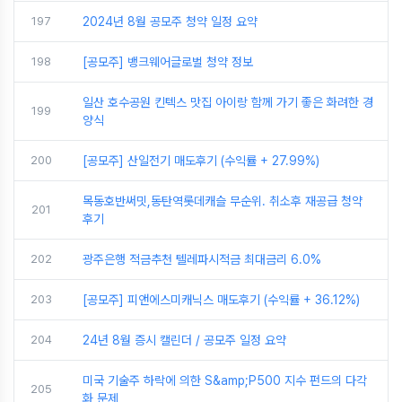
197
2024년 8월 공모주 청약 일정 요약
198
[공모주] 뱅크웨어글로벌 청약 정보
일산 호수공원 킨텍스 맛집 아이랑 함께 가기 좋은 화려한 경
199
양식
200
[공모주] 산일전기 매도후기 (수익률 + 27.99%)
목동호반써밋,동탄역롯데캐슬 무순위. 취소후 재공급 청약
201
후기
202
광주은행 적금추천 텔레파시적금 최대금리 6.0%
203
[공모주] 피앤에스미캐닉스 매도후기 (수익률 + 36.12%)
204
24년 8월 증시 캘린더 / 공모주 일정 요약
미국 기술주 하락에 의한 S&amp;P500 지수 펀드의 다각
205
화 문제