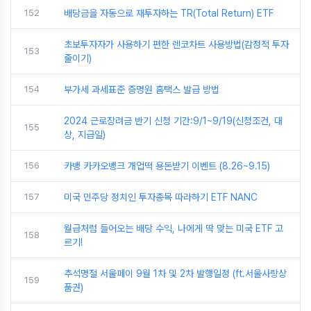
152
배당금을 자동으로 재투자하는 TR(Total Return) ETF
초보투자자가 사용하기 편한 렌코차트 사용방법(감정적 투자
153
줄이기)
154
부가세 과세표준 증명원 홈택스 발급 방법
2024 근로장려금 반기 신청 기간:9/1~9/19(신청조건, 대
155
상, 지급일)
156
카뱅 카카오뱅크 개업떡 용돈받기 이벤트 (8.26~9.15)
157
미국 민주당 정치인 투자종목 따라하기 ETF NANC
월급처럼 들어오는 배당 수익, 나에게 딱 맞는 미국 ETF 고
158
르기!
추석명절 서울페이 9월 1차 및 2차 발행일정 (ft.서울사랑상
159
품권)