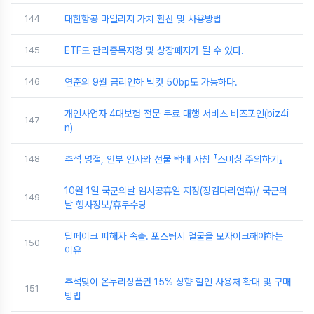
144
대한항공 마일리지 가치 환산 및 사용방법
145
ETF도 관리종목지정 및 상장폐지가 될 수 있다.
146
연준의 9월 금리인하 빅컷 50bp도 가능하다.
개인사업자 4대보험 전문 무료 대행 서비스 비즈포인(biz4i
147
n)
148
추석 명절, 안부 인사와 선물 택배 사칭 『스미싱 주의하기』
10월 1일 국군의날 임시공휴일 지정(징검다리연휴)/ 국군의
149
날 행사정보/휴무수당
딥페이크 피해자 속출. 포스팅시 얼굴을 모자이크해야하는
150
이유
추석맞이 온누리상품권 15% 상향 할인 사용처 확대 및 구매
151
방법