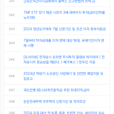
241
근로소득간이지급명세서 홈택스 신고방법(ft.위하고)
TMF ETF 장기 채권 시장의 3배 레버리지 투자(금리인하를
242
노리자!!)
243
2024 청년도약계좌 7월 신청기간 및 조건 이자 정부지원금
7월부터 학자금대출 이자 면제 대상 확대, 유예기간이자 면
244
제 시행
[도서리뷰] 전자공시 모르면 주식투자 절대로 하지마라 | 전
245
자공시의 중요성을 깨닫다. | 베가북스 | 장우진 지음
2024년 하반기 소상공인 사업재기 및 안전한 폐업지원 모
246
집공고
247
국민은행 KB스타퀴즈왕적금 추천 최대10%금리
248
든든전세주택 무주택자 신청기간 및 자격조건
249
2024 미국 대선 첫 토론 결과: 트럼프 압승, 바이든의 실수