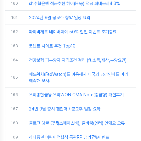
160
sh수협은행 적금추천 헤이(Hey) 적금 최대금리4.3%
161
2024년 9월 공모주 청약 일정 요약
162
파리바게트 네이버페이 50% 할인 이벤트 조기종료
163
토렌트 사이트 추천 Top10
164
건강보험 피부양자 자격조건 정리 (ft.소득,재산,부양요건)
페드워치(FedWatch)를 이용해서 미국의 금리인하를 미리
165
예측해 보자.
166
우리종합금융 우리WON CMA Note(종금형) 개설후기
167
24년 9월 증시 캘린더 / 공모주 일정 요약
168
블로그 댓글 공백(스페이스바), 줄바꿈(엔터) 안돼요 오류
169
하나증권 어린이적립식 특판RP 금리7%이벤트