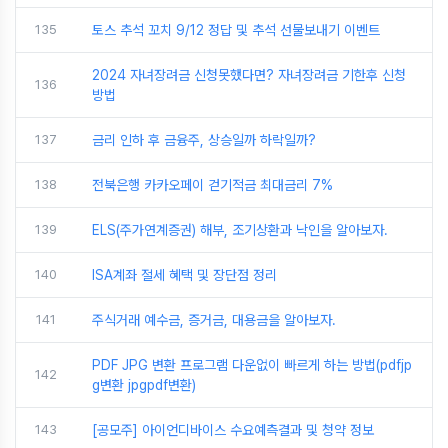
135
토스 추석 꼬치 9/12 정답 및 추석 선물보내기 이벤트
2024 자녀장려금 신청못했다면? 자녀장려금 기한후 신청
136
방법
137
금리 인하 후 금융주, 상승일까 하락일까?
138
전북은행 카카오페이 걷기적금 최대금리 7%
139
ELS(주가연계증권) 해부, 조기상환과 낙인을 알아보자.
140
ISA계좌 절세 혜택 및 장단점 정리
141
주식거래 예수금, 증거금, 대용금을 알아보자.
PDF JPG 변환 프로그램 다운없이 빠르게 하는 방법(pdfjp
142
g변환 jpgpdf변환)
143
[공모주] 아이언디바이스 수요예측결과 및 청약 정보