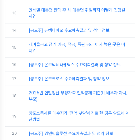
윤석열 대통령 탄핵 후 새 대통령 취임까지 어떻게 진행될
13
까?
14
[공모주] 듀켐바이오 수요예측결과 및 청약 정보
새마을금고 정기 예금, 적금, 특판 금리 이자 높은 곳은 어
15
디?
16
[공모주] 온코닉테라퓨틱스 수요예측결과 및 청약 정보
17
[공모주] 온코크로스 수요예측결과 및 청약 정보
2025년 연말정산 부양가족 인적공제 기준(ft.배우자,자녀,
18
부모)
양도소득세를 매수자가 '전액 부담'하기로 한 경우 양도세 계
19
산방법
20
[공모주] 엠엔씨솔루션 수요예측결과 및 청약 정보