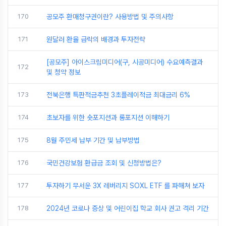
170
공모주 환매청구권이란? 사용방법 및 주의사항
171
원달러 환율 급락의 배경과 투자전략
[공모주] 아이스크림미디어(구, 시공미디어) 수요예측결과
172
및 청약 정보
173
전북은행 특판적금추천 3초플레이적금 최대금리 6%
174
초보자를 위한 숏포지션과 롱포지션 이해하기
175
8월 주민세 납부 기간 및 납부방법
176
국민건강보험 환급금 조회 및 신청방법은?
177
투자하기 무서운 3X 레버리지 SOXL ETF 를 파해쳐 보자
178
2024년 코로나 증상 및 어린이집 학교 회사 권고 격리 기간