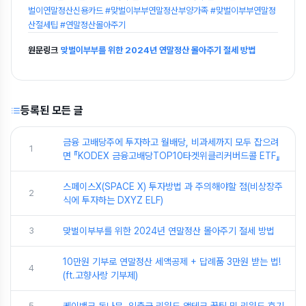
벌이연말정산신용카드 #맞벌이부부연말정산부양가족 #맞벌이부부연말정
산절세팁 #연말정산몰아주기
원문링크
맞벌이부부를 위한 2024년 연말정산 몰아주기 절세 방법
등록된 모든 글
금융 고배당주에 투자하고 월배당, 비과세까지 모두 잡으려
1
면 『KODEX 금융고배당TOP10타겟위클리커버드콜 ETF』
스페이스X(SPACE X) 투자방법 과 주의해야할 점(비상장주
2
식에 투자하는 DXYZ ELF)
3
맞벌이부부를 위한 2024년 연말정산 몰아주기 절세 방법
10만원 기부로 연말정산 세액공제 + 답례품 3만원 받는 법!
4
(ft.고향사랑 기부제)
5