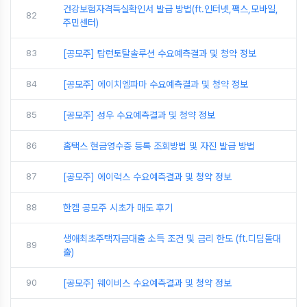
건강보험자격득실확인서 발급 방법(ft.인터넷,팩스,모바일,
82
주민센터)
83
[공모주] 탑런토탈솔루션 수요예측결과 및 청약 정보
84
[공모주] 에이치엠파마 수요예측결과 및 청약 정보
85
[공모주] 성우 수요예측결과 및 청약 정보
86
홈택스 현금영수증 등록 조회방법 및 자진 발급 방법
87
[공모주] 에이럭스 수요예측결과 및 청약 정보
88
한켐 공모주 시초가 매도 후기
생애최초주택자금대출 소득 조건 및 금리 한도 (ft.디딤돌대
89
출)
90
[공모주] 웨이비스 수요예측결과 및 청약 정보