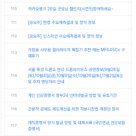
110
카카오뱅크 26일 굿모닝 챌린지(시즌5)참여하세요~
111
[공모주] 한켐 수요예측결과 및 청약 정보
112
[공모주] 인스피언 수요예측결과 및 청약 정보
가정용 사무용 컬러레이저 복합기 추천 캐논 MF645Cx 구
113
매후기
서울 뚝섬 드론쇼 한강 드론라이트쇼 공연정보(9월28일
114
(토),10월4일(금),10월9일(수),10월26일(토),11월2일(토))
및 주차 명당자리 안내
115
개인 인감증명서 정부24 인터넷발급 방법 및 유효기간
116
근본적 공매도 제도개선을 위한 자본시장법 개정안 정리
재직증명서 양식 발급 방법 및 대체서류 (국민연금,건강보험
117
증명서)