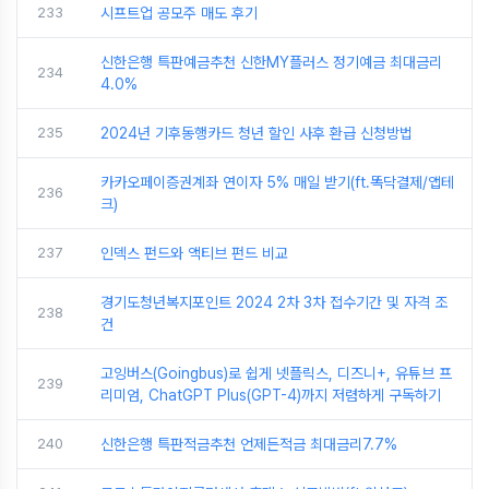
233
시프트업 공모주 매도 후기
신한은행 특판예금추천 신한MY플러스 정기예금 최대금리
234
4.0%
235
2024년 기후동행카드 청년 할인 사후 환급 신청방법
카카오페이증권계좌 연이자 5% 매일 받기(ft.똑닥결제/앱테
236
크)
237
인덱스 펀드와 액티브 펀드 비교
경기도청년복지포인트 2024 2차 3차 접수기간 및 자격 조
238
건
고잉버스(Goingbus)로 쉽게 넷플릭스, 디즈니+, 유튜브 프
239
리미엄, ChatGPT Plus(GPT-4)까지 저렴하게 구독하기
240
신한은행 특판적금추천 언제든적금 최대금리7.7%