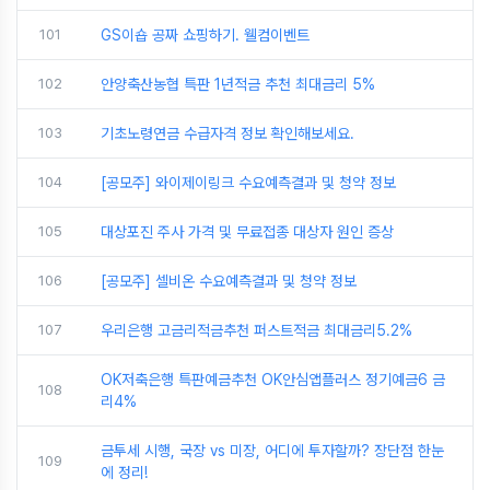
101
GS이숍 공짜 쇼핑하기. 웰컴이벤트
102
안양축산농협 특판 1년적금 추천 최대금리 5%
103
기초노령연금 수급자격 정보 확인해보세요.
104
[공모주] 와이제이링크 수요예측결과 및 청약 정보
105
대상포진 주사 가격 및 무료접종 대상자 원인 증상
106
[공모주] 셀비온 수요예측결과 및 청약 정보
107
우리은행 고금리적금추천 퍼스트적금 최대금리5.2%
OK저축은행 특판예금추천 OK안심앱플러스 정기예금6 금
108
리4%
금투세 시행, 국장 vs 미장, 어디에 투자할까? 장단점 한눈
109
에 정리!