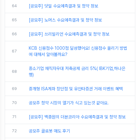
64
[공모주] 닷밀 수요예측결과 및 청약 정보
65
[공모주] 노머스 수요예측결과 및 청약 정보
66
[공모주] 쓰리빌리언 수요예측결과 및 청약 정보
KCB 신용점수 1000점 달성했어요! 신용점수 올리기 방법
67
에 대해서 알아볼까요?
중소기업 재직자우대 저축공제 금리 5%( IBK기업,하나은
68
행)
69
중개형 ISA계좌 장단점 및 유안타증권 거래 이벤트 혜택
70
공모주 청약 시장의 열기가 식고 있는것 같아요.
71
[공모주] 백종원의 더본코리아 수요예측결과 및 청약 정보
72
공모주 클로봇 매도 후기