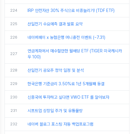
224
IRP 안전자산 30% 주식으로 비중늘리기! (TDF ETF)
225
산일전기 수요예측 결과 발표 요약
226
네이버페이 x 농협은행 머니충전 이벤트 (~7.31)
연금계좌에서 매수할만한 월배당 ETF (TIGER 미국캐시카
227
우 100)
228
산일전기 공모주 청약 일정 및 분석
229
한국은행 기준금리 3.50%로 1년 5개월째 동결
230
신흥국에 투자하고 싶다면 VWO ETF 를 알아보자
231
시프트업 상장일 주가 및 유통물량
232
네이버 블로그 포스팅 자동 백업프로그램