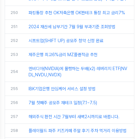
250
파킹통장 추천 OK저축은행 OK짠테크 통장 최고 금리7%
251
2024 재산세 납부기간 7월 9월 부과기준 조회방법
252
시프트업(SHIFT UP) 공모주 청약 신청 완료
253
제주은행 최고6%금리 MZ플랜적금 추천
엔비디아(NVIDIA)에 몰빵하는 두배(x2) 레버리지 ETF(NV
254
DL,NVDU,NVDX)
255
IBK기업은행 안심케어 서비스 설정 방법
256
7월 첫째주 공모주 재테크 일정(7.1~7.5)
257
해외주식 환전 시간 7월부터 새벽2시까지로 바뀝니다.
258
플레이월드 파주 키즈카페 주말 후기 주차 먹거리 이용방법