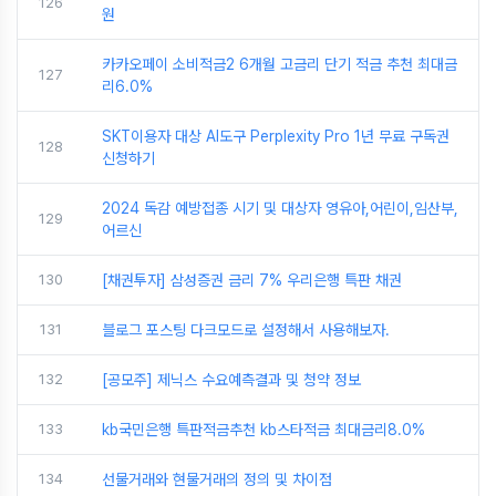
126
원
카카오페이 소비적금2 6개월 고금리 단기 적금 추천 최대금
127
리6.0%
SKT이용자 대상 AI도구 Perplexity Pro 1년 무료 구독권
128
신청하기
2024 독감 예방접종 시기 및 대상자 영유아,어린이,임산부,
129
어르신
130
[채권투자] 삼성증권 금리 7% 우리은행 특판 채권
131
블로그 포스팅 다크모드로 설정해서 사용해보자.
132
[공모주] 제닉스 수요예측결과 및 청약 정보
133
kb국민은행 특판적금추천 kb스타적금 최대금리8.0%
134
선물거래와 현물거래의 정의 및 차이점