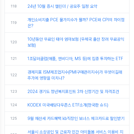
118
24년 10월 증시 캘린더 / 공모주 일정 요약
개인소비지출 PCE 물가지수가 뭘까? PCE와 CPI의 차이점
119
은?
10년동안 무료인 태아 엄마보험 (우체국 출산 장려 무료공익
120
보험)
121
1조달러클럽(애플, 엔비디아, MS 등)에 집중 투자하는 ETF
경제지표 ISM제조업지수(PMI구매관리지수)가 무엇이길래
122
주가에 영향을 미치나?
123
2024 경기도 청년복지포인트 3차 신청기간 및 자격조건
124
KODEX 미국배당다우존스 ETF소개(한국판 슈드)
125
9월 재산세 카드혜택 kb직장인 보너스 체크카드로 할인받기
서울시 소상공인 및 근로자 민간 아이돌봄 서비스 이용비 지