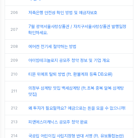
206
저축은행 안전성 확인 방법 및 예금자보호
7월 광역서울사랑상품권 / 자치구서울사랑상품권 발행일정
207
확인하세요.
208
에어컨 전기세 절약하는 방법
209
아이빔테크놀로지 공모주 청약 정보 및 기업 개요
210
티몬 위메프 탈퇴 방법 (ft. 환불계좌 등록 DB오류)
의정부 삼계탕 맛집 백세삼계탕 (ft.초복 중복 말복 삼계탕
211
맛집)
212
왜 투자가 필요할까요? 예금으로는 돈을 모을 수 없으니까!
213
피앤에스미캐닉스 공모주 청약 완료
214
국공립 어린이집 사립지정형 반대 서명 (ft. 유보통합논란)