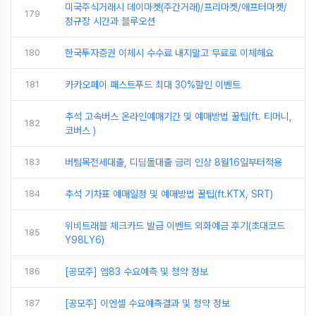
미국주식거래시 데이마켓(주간거래)/프리마켓/애프터마켓/
179
정규장 시간과 블루오션
180
한국투자증권 이체시 수수료 내지말고 무료로 이체해요
181
카카오페이 패스트푸드 최대 30%할인 이벤트
추석 고속버스 온라인예매기간 및 예매방법 꿀팁(ft. 티머니,
182
코버스 )
183
버팀목전세대출, 디딤돌대출 금리 인상 8월16일부터적용
184
추석 기차표 예매일정 및 예매방법 꿀팁(ft.KTX, SRT)
위비트래블 체크카드 발급 이벤트 외화예금 후기(초대코드
185
Y98LY6)
186
[공모주] 엠83 수요예측 및 청약 정보
187
[공모주] 이엔셀 수요예측결과 및 청약 정보