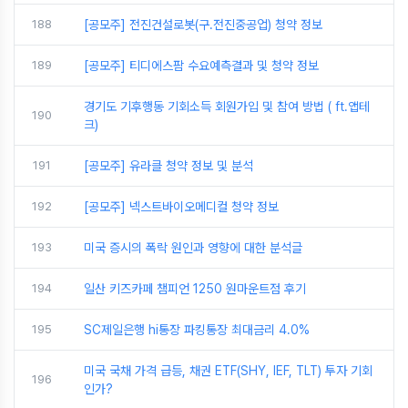
188
[공모주] 전진건설로봇(구.전진중공업) 청약 정보
189
[공모주] 티디에스팜 수요예측결과 및 청약 정보
경기도 기후행동 기회소득 회원가입 및 참여 방법 ( ft.앱테
190
크)
191
[공모주] 유라클 청약 정보 및 분석
192
[공모주] 넥스트바이오메디컬 청약 정보
193
미국 증시의 폭락 원인과 영향에 대한 분석글
194
일산 키즈카페 챔피언 1250 원마운트점 후기
195
SC제일은행 hi통장 파킹통장 최대금리 4.0%
미국 국채 가격 급등, 채권 ETF(SHY, IEF, TLT) 투자 기회
196
인가?