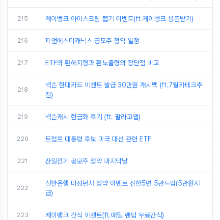
215
케이뱅크 아이스크림 뽑기 이벤트(ft.케이뱅크 용돈받기)
216
피앤에스미캐닉스 공모주 청약 일정
217
ETF의 환헤지형과 환노출형의 장단점 비교
넥슨 현대카드 이벤트 발급 30만원 캐시백 (ft.7월카테크추
218
천)
219
넥슨캐시 현금화 후기 (ft. 팔라고앱)
220
트럼프 대통령 후보 미국 대선 관련 ETF
221
산일전기 공모주 청약 마지막날
신한은행 미성년자 청약 이벤트 신한5면 5만드림(5만원지
222
급)
223
케이뱅크 간식 이벤트(ft.매일 랜덤 무료간식)