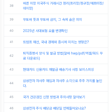
바뀐 미장 미국주식 거래시간 정리(프리장/정규장/애프터장/
38
데이장)
39
무토바 뜻과 무토바 금지, 그 속에 숨은 의미
40
2025년 사대보험 요율 변경확인
41
트럼프 재선, 국내 경제와 증시에 미치는 영향은?
퇴직증명서 양식 및 발급 방법(알바 hwp/pdf/엑셀/워드 무
42
료 다운로드)
43
현대카드 신용카드 재발급 배송기사 사칭 보이스피싱
삼성전자 자사주 매입과 자사주 소각으로 주주 가치를 높인
44
다.
45
국가 건강검진 신청 방법과 주의사항 알아보기
46
삼성전자 주식 배당금 배당일 언제들어오나요?