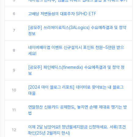
케이뱅크 돈나무, 입출금 리워드 앱테크 꿀팁 및 리워드 후기
6
고배당 저변동성의 대표주자 SPHD ETF
[공모주] 쓰리에이로직스(3ALogics) 수요예측결과 및 청약
7
정보
네이버페이앱 이벤트 신규설치시 포인트 천원~5만원 받으
8
세요!
[공모주] 파인메딕스(finemedix) 수요예측결과 및 청약 정
9
보
[2024 마이 블로그 리포트] 데이터로 찾아보는 내 블로그
10
마을
연말정산 신용카드 공제한도, 놓치면 손해! 제대로 챙기는 방
11
법
이제 2달 남았어요!! 청년월세지원금 신청하세요. 서류/조건
12
확인(25년 2월까지 한시)