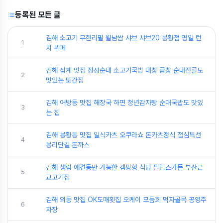
등록된 모든 글
김해 소고기 무한리필 월남쌈 샤브 샤브20 봉황점 평일 런
1
치 뷔페
김해 삼계 맛집 정성순대 소고기국밥 대창 곱창 순대전골도
2
맛있는 또간집
김해 어방동 맛집 해장국 하면 청년감자탕 순대국밥도 맛있
3
는 집
김해 봉황동 맛집 일식카츠 오쿠라쇼 돈카츠정식 점심특선
4
봉리단길 돈까스
김해 생림 애견동반 가능한 캠핑형 식당 필립스가든 부산근
5
교고기집
김해 외동 맛집 OK도매횟집 오케이 모둠회 먹자골목 공영주
6
차장