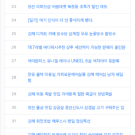
23
양산 리퍼브샵 어썸마켓 북정동 초특가 할인 마트
24
[일기] 여기 인식이 더 안 좋아지게 됐다.
25
김해 디저트 카페 빙수당 삼계점 우유 눈꽃빙수 팥빙수
26
187라벨 바디워시추천 샴푸 세안까지 가능한 원웨이 올인원
27
여아원피스 유니엘 레이나 UNEEL 6살 여자아이 등원룩
장유 율하 미용실 가희로운헤어살롱 김해 헤어샵 남자 쉐일
28
펌
29
김해 외동 족발 맛집 가야왕족 철판 짜글이 양념족발
30
양산 물금 맛집 삼굽살 증산신도시 삼겹살 고기 구워주는 집
31
김해 회전초밥 해루스시 평일 점심특선
김해 배달맛집 또래오래 요기요 할인 순살반반 치킨 리얼치