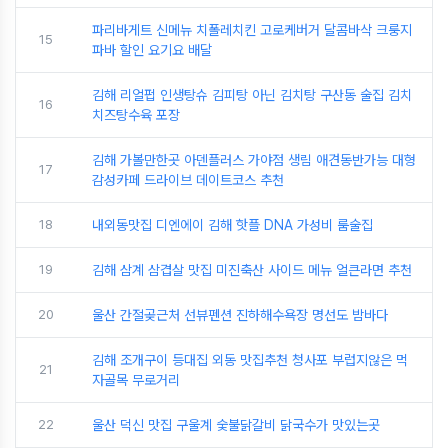
파리바게트 신메뉴 치폴레치킨 고로케버거 달콤바삭 크룽지
15
파바 할인 요기요 배달
김해 리얼펍 인생탕슈 김피탕 아닌 김치탕 구산동 술집 김치
16
치즈탕수육 포장
김해 가볼만한곳 아덴플러스 가야점 생림 애견동반가능 대형
17
감성카페 드라이브 데이트코스 추천
18
내외동맛집 디엔에이 김해 핫플 DNA 가성비 룸술집
19
김해 삼계 삼겹살 맛집 미진축산 사이드 메뉴 얼큰라면 추천
20
울산 간절곶근처 선뷰펜션 진하해수욕장 명선도 밤바다
김해 조개구이 등대집 외동 맛집추천 청사포 부럽지않은 먹
21
자골목 무로거리
22
울산 덕신 맛집 구울계 숯불닭갈비 닭국수가 맛있는곳