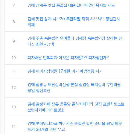
7
김해 삼계동 맛집 등골집 매운 갈비찜 2인 묵사발 세트
김해 맛집 삼계 샤브20 무한리필 훠궈 샤브샤브 평일런치
8
뷔페
김해 주촌 속눈썹펌 우며들다 김해점 속눈썹연장 잘하는 뷰
9
티샵 회원권금액
10
피자배달 번쩍피자 이것은 피자인가? 피자빵인가?
11
김해 아이사랑병원 17개월 아기 예방접종 시기
김해 삼방동 도담갈비선생 본점 삼겹살 돼지갈비 무한리필
12
평일 점심특선
김해 감성카페 장유 은율당 율하카페거리 맛집 프렌치토스트
13
브런치카페 데이트명소
김해 롯데워터파크 하이시즌 종일권 할인 준비물 평일 방문
14
후기 36개월 미만 무료