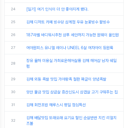
24
[일기] 여기 인식이 더 안 좋아지게 됐다.
25
김해 디저트 카페 빙수당 삼계점 우유 눈꽃빙수 팥빙수
26
187라벨 바디워시추천 샴푸 세안까지 가능한 원웨이 올인원
27
여아원피스 유니엘 레이나 UNEEL 6살 여자아이 등원룩
장유 율하 미용실 가희로운헤어살롱 김해 헤어샵 남자 쉐일
28
펌
29
김해 외동 족발 맛집 가야왕족 철판 짜글이 양념족발
30
양산 물금 맛집 삼굽살 증산신도시 삼겹살 고기 구워주는 집
31
김해 회전초밥 해루스시 평일 점심특선
김해 배달맛집 또래오래 요기요 할인 순살반반 치킨 리얼치
32
즈볼