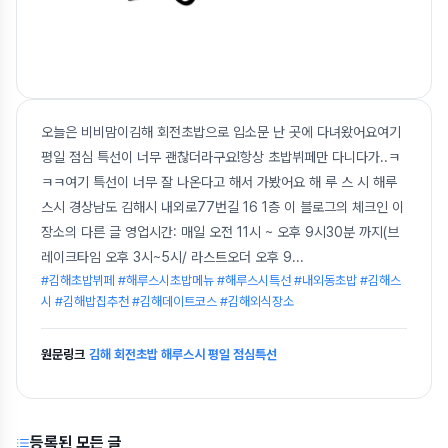
오늘은 비비맘이김해 회전초밥으로 입소문 난 곳에 다녀왔어요여기
평일 점심 특선이 너무 괜찮더라구요!항상 초밥뷔페만 다니다가..ㅋ
ㅋㅋ여기 특선이 너무 잘 나온다고 해서 가봤어요 해 루 스 시 해루
스시 경상남도 김해시 내외로77번길 16 1층 이 블로그의 체크인 이
장소의 다른 글 영업시간: 매일 오전 11시 ~ 오후 9시30분 까지(브
레이크타임 오후 3시~5시/ 라스트오더 오후 9
...
#김해초밥뷔페 #해루스시초밥메뉴 #해루스시특선 #내외동초밥 #김해스
시 #김해밥집추천 #김해데이트코스 #김해외식장소
원문링크
김해 회전초밥 해루스시 평일 점심특선
등록된 모든 글