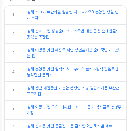
김해 소고기 무한리필 월남쌈 샤브 샤브20 봉황점 평일 런
1
치 뷔페
김해 삼계 맛집 정성순대 소고기국밥 대창 곱창 순대전골도
2
맛있는 또간집
김해 어방동 맛집 해장국 하면 청년감자탕 순대국밥도 맛있
3
는 집
김해 봉황동 맛집 일식카츠 오쿠라쇼 돈카츠정식 점심특선
4
봉리단길 돈까스
김해 생림 애견동반 가능한 캠핑형 식당 필립스가든 부산근
5
교고기집
김해 외동 맛집 OK도매횟집 오케이 모둠회 먹자골목 공영주
6
차장
7
김해 삼계동 맛집 등골집 매운 갈비찜 2인 묵사발 세트