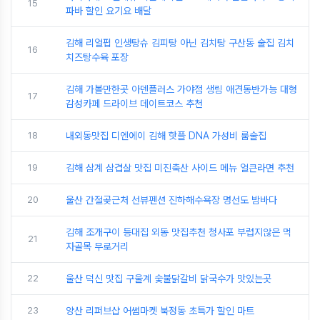
15
파바 할인 요기요 배달
김해 리얼펍 인생탕슈 김피탕 아닌 김치탕 구산동 술집 김치
16
치즈탕수육 포장
김해 가볼만한곳 아덴플러스 가야점 생림 애견동반가능 대형
17
감성카페 드라이브 데이트코스 추천
18
내외동맛집 디엔에이 김해 핫플 DNA 가성비 룸술집
19
김해 삼계 삼겹살 맛집 미진축산 사이드 메뉴 얼큰라면 추천
20
울산 간절곶근처 선뷰펜션 진하해수욕장 명선도 밤바다
김해 조개구이 등대집 외동 맛집추천 청사포 부럽지않은 먹
21
자골목 무로거리
22
울산 덕신 맛집 구울계 숯불닭갈비 닭국수가 맛있는곳
23
양산 리퍼브샵 어썸마켓 북정동 초특가 할인 마트