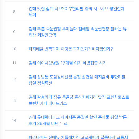
김해 맛집 삼계 샤브20 무한리필 훠궈 샤브샤브 평일런치
8
뷔페
김해 주촌 속눈썹펌 우며들다 김해점 속눈썹연장 잘하는 뷰
9
티샵 회원권금액
10
피자배달 번쩍피자 이것은 피자인가? 피자빵인가?
11
김해 아이사랑병원 17개월 아기 예방접종 시기
김해 삼방동 도담갈비선생 본점 삼겹살 돼지갈비 무한리필
12
평일 점심특선
김해 감성카페 장유 은율당 율하카페거리 맛집 프렌치토스트
13
브런치카페 데이트명소
김해 롯데워터파크 하이시즌 종일권 할인 준비물 평일 방문
14
후기 36개월 미만 무료
파리바게트 신메뉴 치폴레치킨 고로케버거 달콤바삭 크룽지