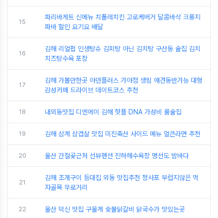
파리바게트 신메뉴 치폴레치킨 고로케버거 달콤바삭 크룽지
15
파바 할인 요기요 배달
김해 리얼펍 인생탕슈 김피탕 아닌 김치탕 구산동 술집 김치
16
치즈탕수육 포장
김해 가볼만한곳 아덴플러스 가야점 생림 애견동반가능 대형
17
감성카페 드라이브 데이트코스 추천
18
내외동맛집 디엔에이 김해 핫플 DNA 가성비 룸술집
19
김해 삼계 삼겹살 맛집 미진축산 사이드 메뉴 얼큰라면 추천
20
울산 간절곶근처 선뷰펜션 진하해수욕장 명선도 밤바다
김해 조개구이 등대집 외동 맛집추천 청사포 부럽지않은 먹
21
자골목 무로거리
22
울산 덕신 맛집 구울계 숯불닭갈비 닭국수가 맛있는곳