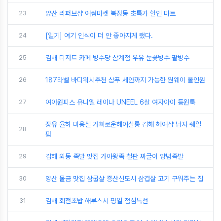
23
양산 리퍼브샵 어썸마켓 북정동 초특가 할인 마트
24
[일기] 여기 인식이 더 안 좋아지게 됐다.
25
김해 디저트 카페 빙수당 삼계점 우유 눈꽃빙수 팥빙수
26
187라벨 바디워시추천 샴푸 세안까지 가능한 원웨이 올인원
27
여아원피스 유니엘 레이나 UNEEL 6살 여자아이 등원룩
장유 율하 미용실 가희로운헤어살롱 김해 헤어샵 남자 쉐일
28
펌
29
김해 외동 족발 맛집 가야왕족 철판 짜글이 양념족발
30
양산 물금 맛집 삼굽살 증산신도시 삼겹살 고기 구워주는 집
31
김해 회전초밥 해루스시 평일 점심특선