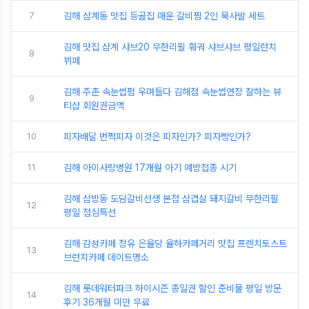
7
김해 삼계동 맛집 등골집 매운 갈비찜 2인 묵사발 세트
김해 맛집 삼계 샤브20 무한리필 훠궈 샤브샤브 평일런치
8
뷔페
김해 주촌 속눈썹펌 우며들다 김해점 속눈썹연장 잘하는 뷰
9
티샵 회원권금액
10
피자배달 번쩍피자 이것은 피자인가? 피자빵인가?
11
김해 아이사랑병원 17개월 아기 예방접종 시기
김해 삼방동 도담갈비선생 본점 삼겹살 돼지갈비 무한리필
12
평일 점심특선
김해 감성카페 장유 은율당 율하카페거리 맛집 프렌치토스트
13
브런치카페 데이트명소
김해 롯데워터파크 하이시즌 종일권 할인 준비물 평일 방문
14
후기 36개월 미만 무료