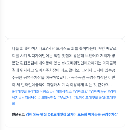
다들 회 좋아하시나요?저랑 보거스도 회를 좋아하는데,매번 배달로
회를 시켜 먹다가이번에는 직접 횟집에 방문해 보았어요 저희가 방
문한 횟집은김해 내외동에 있는 ok도매횟집인데요여기는 먹자골목
길에 위치하고 있어서주차장이 따로 없어요. 그래서 근처에 있는공
주공원 공영주차장을 이용하였답니다 공주공원 공영주차장은 이번
이 세 번째인데금액이 저렴해서 계속 이용하게 되는 것 같아요
...
#김해횟집 #김해회식장소 #김해외식장소 #김해초밥 #김해매운탕 #김해
낙지 #낙지탕탕이 #내외동맛집 #무로거리 #오케이도매횟집 #OK도매횟
집
원문링크
김해 외동 맛집 OK도매횟집 오케이 모둠회 먹자골목 공영주차장