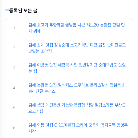
등록된 모든 글
김해 소고기 무한리필 월남쌈 샤브 샤브20 봉황점 평일 런
1
치 뷔페
김해 삼계 맛집 정성순대 소고기국밥 대창 곱창 순대전골도
2
맛있는 또간집
김해 어방동 맛집 해장국 하면 청년감자탕 순대국밥도 맛있
3
는 집
김해 봉황동 맛집 일식카츠 오쿠라쇼 돈카츠정식 점심특선
4
봉리단길 돈까스
김해 생림 애견동반 가능한 캠핑형 식당 필립스가든 부산근
5
교고기집
김해 외동 맛집 OK도매횟집 오케이 모둠회 먹자골목 공영주
6
차장