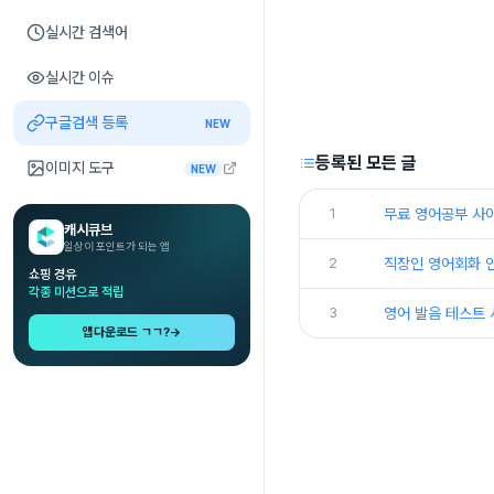
실시간 검색어
실시간 이슈
구글검색 등록
NEW
등록된 모든 글
이미지 도구
NEW
1
무료 영어공부 사이
캐시큐브
일상이 포인트가 되는 앱
2
직장인 영어회화 인
쇼핑 경유
각종 미션으로 적립
3
영어 발음 테스트 
앱다운로드 ㄱㄱ?
→