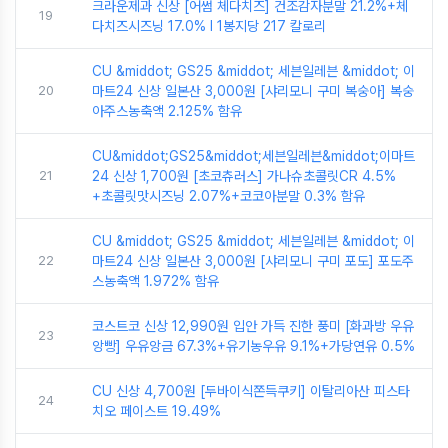
크라운제과 신상 [어썸 체다치즈] 건조감자분말 21.2%+체
19
다치즈시즈닝 17.0% I 1봉지당 217 칼로리
CU &middot; GS25 &middot; 세븐일레븐 &middot; 이
20
마트24 신상 일본산 3,000원 [샤리모니 구미 복숭아] 복숭
아주스농축액 2.125% 함유
CU&middot;GS25&middot;세븐일레븐&middot;이마트
21
24 신상 1,700원 [초코츄러스] 가나슈초콜릿CR 4.5%
+초콜릿맛시즈닝 2.07%+코코아분말 0.3% 함유
CU &middot; GS25 &middot; 세븐일레븐 &middot; 이
22
마트24 신상 일본산 3,000원 [샤리모니 구미 포도] 포도주
스농축액 1.972% 함유
코스트코 신상 12,990원 입안 가득 진한 풍미 [화과방 우유
23
앙빵] 우유앙금 67.3%+유기농우유 9.1%+가당연유 0.5%
CU 신상 4,700원 [두바이식쫀득쿠키] 이탈리아산 피스타
24
치오 페이스트 19.49%