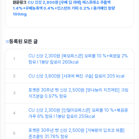
원문링크
CU 신상 2,800원 [우베 딥 라떼] 에스프레소 추출액
1.4%+우베농축액 0.4%+인스턴트 커피 0.2% I 총카페인 함량
100mg
등록된 모든 글
CU 신상 2,300원 [쑥모찌스콘] 모찌볼 10 %+쑥분말 2%
1
함유 I 1봉당 칼로리 260kcal
2
CU 신상 3,800원 [사과에 빠진 구슬] 칼로리 205 kcal
포켓몬 30주년 빵 신상 2,500원 [망나뇽의 치즈머핀] 크림
3
치즈분말 0.97% 함유
CU 신상 2,300원 [인절미모찌스콘] 모찌볼 10 %+볶음콩
4
가루 6% 함유 I 1봉당 칼로리 255kcal
포켓몬 30주년 빵 신상 2,500원 [거북왕의 딥초코 와플]
5
준초콜릿 31.78% 함유