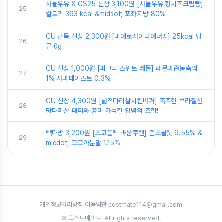
서울우유 X GS25 신상 3,100원 [서울우유 황치즈크림빵]
25
칼로리 363 kcal &middot; 포화지방 80%
CU 단독 신상 2,300원 [미에로사이다에너지] 25kcal 당
26
류 0g
CU 신상 1,000원 [피크닉 스위트 레몬] 레몬과즙농축액
27
1% 사과페이스트 0.3%
CU 신상 4,300원 [넓적다리살치킨버거] 촉촉한 브라질산
28
닭다리살 패티와 풍미 가득한 양념의 조합!
빽다방 3,200원 [초코홀릭 바움쿠헨] 준초콜릿 9.55% &
29
middot; 코코아분말 1.15%
개인정보처리방침
·
이용약관
·
postmate114@gmail.com
© 포스트메이트. All rights reserved.