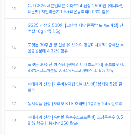
CU GS25 세븐일레븐 이마트24 신상 1,500원 [애니타임
12
레몬맛] 자일리톨21.1 %+레몬농축액0.03% 함유
GS25 신상 2,500원 [고단백 저당 쫀득빵 토마토바질] 단
13
백질 10g 당류 1.5g
포켓몬 30주년 빵 신상 [이브이의 땅콩미니호떡] 중국산 볶
14
음땅콩분태 4.32% 함유
포켓몬 30주년 빵 신상 [팬텀의 미니초코케익] 준초콜릿 6.
15
48%+코코아분말 2.94%+코코아매스 0.19% 함유
해태제과 신상 [가루비감자칩 연어초밥맛]1봉지당 528 칼
16
로리
17
동서식품 신상 [오레오 BTS 호떡맛] 1봉지당 245 칼로리
해태제과 신상 [홈런볼 옥수수소프트콘맛] 초당옥수수 0.5
18
8 % 함유 I 1봉지당 250 칼로리