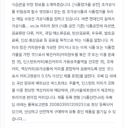
식습관을 위한 정보를 소개하겠습니다. [식품첨가물 공전] 초가공식
품 위험성과 필수 영양표시 읽는 법 초가공식품과 식품첨가물 우리
는 매일 수많은 가공식품을 접하고 있습니다. 바쁜 현대인의 삶에서
가공식품... vo.la 커피의 정의 (식품 공전 기준) 식품공전에 따르면,
음료류란 다류, 커피, 과일·채소류음료, 탄산음료류, 두유류, 발효음
료류, 인삼·홍삼음료 등 음용을 목적으로 하는 식품을 말합니다. 커
피라 함은 커피원두를 가공한 것이거나 또는 이에 식품 또는 식품첨
가물을 가한 것으로서 볶은커피(커피원두를 볶은 것 또는 이를 분쇄
한 것), 인스턴트커피(볶은커피의 가용성추출액을 건조한 것), 조제
커피, 액상커피(유가공품에 커피를 혼합하여 음용하도록 만든 것으
로서 커피고형분이 0.5% 이상인 제품 포함)를 말한다. 우베 딥 라떼
는 국산 원유와 베트남산 에스프레소 추출액, 인스턴트 커피가 조화
를 이룬 정당한 액상커피에 해당하며, (주)서울에프엔비가 제조하는
프리미엄 편의점 커피입니다. 제품 등록 현황 (식품안전나라) 우베
딥 라떼는 품목보고번호 20080395120923으로 정상 등록되어
있으며, 안심하고 안전하게 구매하여 유통 중인 제품을 즐기실 수 있
습니다.
...