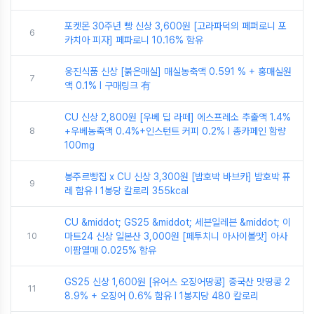
포켓몬 30주년 빵 신상 3,600원 [고라파덕의 페퍼로니 포
6
카치아 피자] 페파로니 10.16% 함유
웅진식품 신상 [붉은매실] 매실농축액 0.591 % + 홍매실원
7
액 0.1% I 구매링크 有
CU 신상 2,800원 [우베 딥 라떼] 에스프레소 추출액 1.4%
8
+우베농축액 0.4%+인스턴트 커피 0.2% I 총카페인 함량
100mg
봉주르빵집 x CU 신상 3,300원 [밤호박 바브카] 밤호박 퓨
9
레 함유 I 1봉당 칼로리 355kcal
CU &middot; GS25 &middot; 세븐일레븐 &middot; 이
10
마트24 신상 일본산 3,000원 [페투치니 아사이볼맛] 아사
이팜열매 0.025% 함유
GS25 신상 1,600원 [유어스 오징어땅콩] 중국산 맛땅콩 2
11
8.9% + 오징어 0.6% 함유 I 1봉지당 480 칼로리