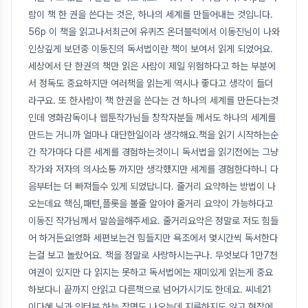
람이 책 한 권을 쓴다는 것은, 하나의 세계를 만들어내는 것입니다.
56p 이 책을 읽고나서최근에 유퀴즈 온더블럭에서 이동진님이 나와
인상깊게 보던중 이동진의 독서법이란 책이 보여서 읽게 되었어요.
세상에서 단 한권의 책만 읽은 사람이 제일 위험하다고 하는 부분에
서 정독도 중요하지만 여러책을 읽는게 역시나 좋다고 생각이 들더
라구요. 또 한사람이 책 한권을 쓴다는 건 하나의 세계를 만든다는것
인데 영화감독이나 웹툰작가님들 창작자분들 께서도 하나의 세계를
만드는 거니까 얼마나 대단한일이라 생각해요.책을 읽기 시작하는순
간 작가마다 다른 세계를 경험하는것이니 독서법을 읽기전에는 그냥
작가와 저자의 의사소통 까지만 생각했지만 세계를 경험한다하니 다
음부터는 더 빠져들수 있게 되었답니다. 줄거리 요약하는 방법이 나
오는데요 핵심,패턴,플롯을 볼줄 알아야 줄거리 요약이 가능하다고
이동진 작가님께서 말씀을해주세요. 줄거리요약은 정말로 저도 힘들
어 하거든요!영화 세편보는건 힘들지만 욕조에서 몇시간씩 독서한다
는걸 보고 놀랐어요. 책을 정말로 사랑하시는구나. 무엇보다 1만7천
여권이 있지만 다 읽지는 못하고 독서법에는 재미있게 읽는게 중요
하보다니 끝까지 안읽고 다른책으로 넘어가시기도 한데요. 씨네21
이다혜 님과 인터뷰 하는 장면도 나오는데 지루하지도 않고 현장에