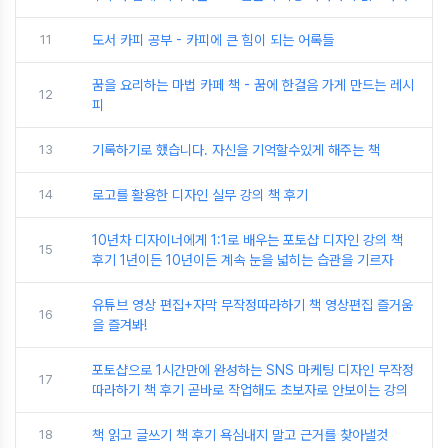
11
도서 카피 공부 - 카피에 큰 힘이 되는 어록들
꿈을 요리하는 마법 카페 책 - 꿈에 한걸음 가게 만드는 레시
12
피
13
기록하기로 했습니다. 자신을 기억할수있게 해주는 책
14
로고를 활용한 디자인 실무 강의 책 후기
10년차 디자이너에게 1:1로 배우는 포토샵 디자인 강의 책
15
후기 1년이든 10년이든 계속 눈을 넓히는 습관을 기르자
유튜브 영상 편집+자막 무작정따라하기 책 영상편집 즐거움
16
을 즐겨봐!
포토샵으로 1시간만에 완성하는 SNS 마케팅 디자인 무작정
17
따라하기 책 후기 곧바로 작업해도 초보자로 안보이는 강의
18
책 읽고 글쓰기 책 후기 욕심내지 말고 근거를 찾아낼것