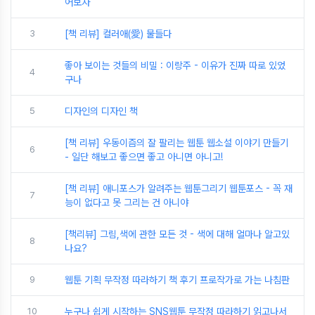
어보자
3
[책 리뷰] 컬러애(愛) 물들다
좋아 보이는 것들의 비밀 : 이랑주 - 이유가 진짜 따로 있었
4
구나
5
디자인의 디자인 책
[책 리뷰] 우동이즘의 잘 팔리는 웹툰 웹소설 이야기 만들기
6
- 일단 해보고 좋으면 좋고 아니면 아니고!
[책 리뷰] 애니포스가 알려주는 웹툰그리기 웹툰포스 - 꼭 재
7
능이 없다고 못 그리는 건 아니야
[책리뷰] 그림,색에 관한 모든 것 - 색에 대해 얼마나 알고있
8
나요?
9
웹툰 기획 무작정 따라하기 책 후기 프로작가로 가는 나침판
10
누구나 쉽게 시작하는 SNS웹툰 무작정 따라하기 읽고나서